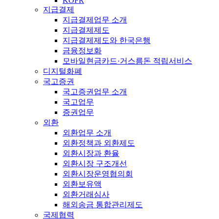
KOFR
지급결제
지급결제업무 소개
지급결제제도
지급결제제도와 한국은행
금융정보화
모바일현금카드·거스름돈 적립서비스
디지털화폐
국고증권
국고증권업무 소개
국고업무
증권업무
외환
외환업무 소개
외환정책과 외환제도
외환시장과 환율
외환시장 구조개선
외환시장운영협의회
외환보유액
외환거래심사
해외송금 통합관리제도
국제협력