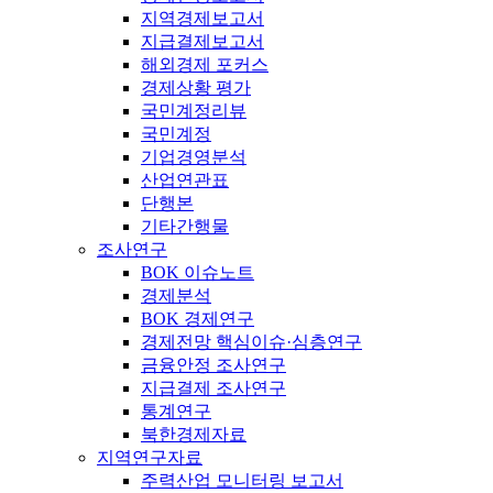
지역경제보고서
지급결제보고서
해외경제 포커스
경제상황 평가
국민계정리뷰
국민계정
기업경영분석
산업연관표
단행본
기타간행물
조사연구
BOK 이슈노트
경제분석
BOK 경제연구
경제전망 핵심이슈·심층연구
금융안정 조사연구
지급결제 조사연구
통계연구
북한경제자료
지역연구자료
주력산업 모니터링 보고서