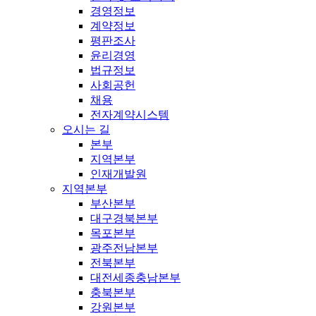
경영정보
계약정보
평판조사
윤리경영
법규정보
사회공헌
채용
전자계약시스템
오시는 길
본부
지역본부
인재개발원
지역본부
부산본부
대구경북본부
목포본부
광주전남본부
전북본부
대전세종충남본부
충북본부
강원본부