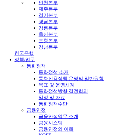
인천본부
제주본부
경기본부
경남본부
강릉본부
울산본부
포항본부
강남본부
한국은행
정책/업무
통화정책
통화정책 소개
통화신용정책 운영의 일반원칙
목표 및 운영체계
통화정책방향 결정회의
일정 및 자료
통화정책수단
금융안정
금융안정업무 소개
금융시스템
금융안정의 이해