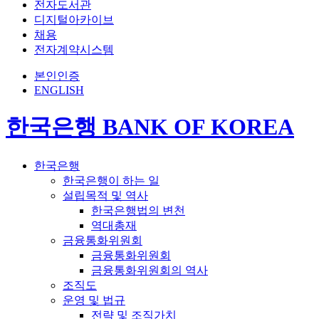
전자도서관
디지털아카이브
채용
전자계약시스템
본인인증
ENGLISH
한국은행 BANK OF KOREA
한국은행
한국은행이 하는 일
설립목적 및 역사
한국은행법의 변천
역대총재
금융통화위원회
금융통화위원회
금융통화위원회의 역사
조직도
운영 및 법규
전략 및 조직가치