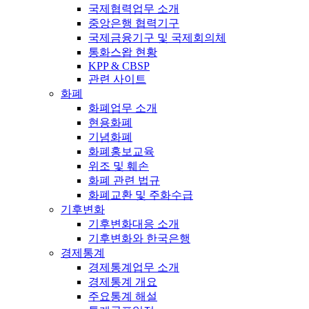
국제협력업무 소개
중앙은행 협력기구
국제금융기구 및 국제회의체
통화스왑 현황
KPP & CBSP
관련 사이트
화폐
화폐업무 소개
현용화폐
기념화폐
화폐홍보교육
위조 및 훼손
화폐 관련 법규
화폐교환 및 주화수급
기후변화
기후변화대응 소개
기후변화와 한국은행
경제통계
경제통계업무 소개
경제통계 개요
주요통계 해설