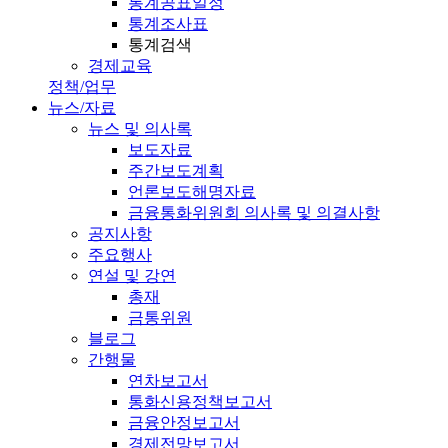
통계공표일정
통계조사표
통계검색
경제교육
정책/업무
뉴스/자료
뉴스 및 의사록
보도자료
주간보도계획
언론보도해명자료
금융통화위원회 의사록 및 의결사항
공지사항
주요행사
연설 및 강연
총재
금통위원
블로그
간행물
연차보고서
통화신용정책보고서
금융안정보고서
경제전망보고서