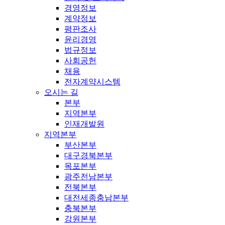
경영정보
계약정보
평판조사
윤리경영
법규정보
사회공헌
채용
전자계약시스템
오시는 길
본부
지역본부
인재개발원
지역본부
부산본부
대구경북본부
목포본부
광주전남본부
전북본부
대전세종충남본부
충북본부
강원본부