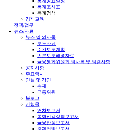
통계공표일정
통계조사표
통계검색
경제교육
정책/업무
뉴스/자료
뉴스 및 의사록
보도자료
주간보도계획
언론보도해명자료
금융통화위원회 의사록 및 의결사항
공지사항
주요행사
연설 및 강연
총재
금통위원
블로그
간행물
연차보고서
통화신용정책보고서
금융안정보고서
경제전망보고서