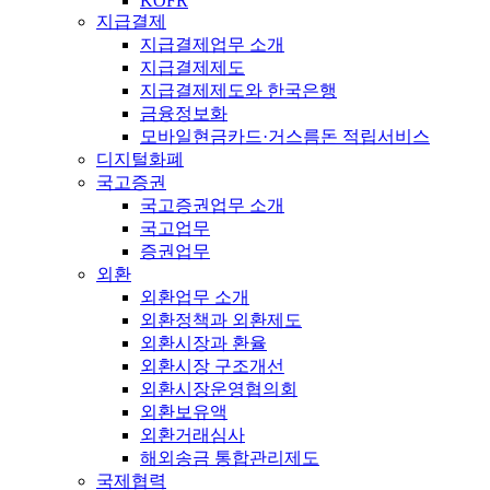
KOFR
지급결제
지급결제업무 소개
지급결제제도
지급결제제도와 한국은행
금융정보화
모바일현금카드·거스름돈 적립서비스
디지털화폐
국고증권
국고증권업무 소개
국고업무
증권업무
외환
외환업무 소개
외환정책과 외환제도
외환시장과 환율
외환시장 구조개선
외환시장운영협의회
외환보유액
외환거래심사
해외송금 통합관리제도
국제협력