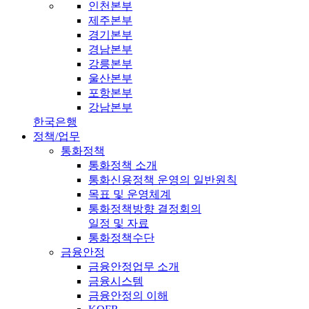
인천본부
제주본부
경기본부
경남본부
강릉본부
울산본부
포항본부
강남본부
한국은행
정책/업무
통화정책
통화정책 소개
통화신용정책 운영의 일반원칙
목표 및 운영체계
통화정책방향 결정회의
일정 및 자료
통화정책수단
금융안정
금융안정업무 소개
금융시스템
금융안정의 이해