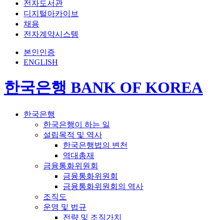
전자도서관
디지털아카이브
채용
전자계약시스템
본인인증
ENGLISH
한국은행 BANK OF KOREA
한국은행
한국은행이 하는 일
설립목적 및 역사
한국은행법의 변천
역대총재
금융통화위원회
금융통화위원회
금융통화위원회의 역사
조직도
운영 및 법규
전략 및 조직가치