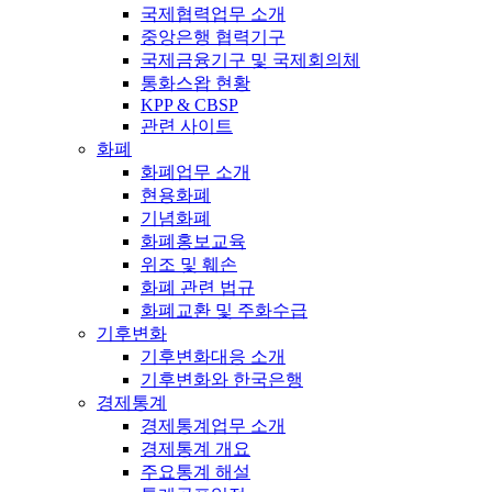
국제협력업무 소개
중앙은행 협력기구
국제금융기구 및 국제회의체
통화스왑 현황
KPP & CBSP
관련 사이트
화폐
화폐업무 소개
현용화폐
기념화폐
화폐홍보교육
위조 및 훼손
화폐 관련 법규
화폐교환 및 주화수급
기후변화
기후변화대응 소개
기후변화와 한국은행
경제통계
경제통계업무 소개
경제통계 개요
주요통계 해설