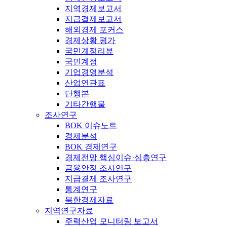
지역경제보고서
지급결제보고서
해외경제 포커스
경제상황 평가
국민계정리뷰
국민계정
기업경영분석
산업연관표
단행본
기타간행물
조사연구
BOK 이슈노트
경제분석
BOK 경제연구
경제전망 핵심이슈·심층연구
금융안정 조사연구
지급결제 조사연구
통계연구
북한경제자료
지역연구자료
주력산업 모니터링 보고서