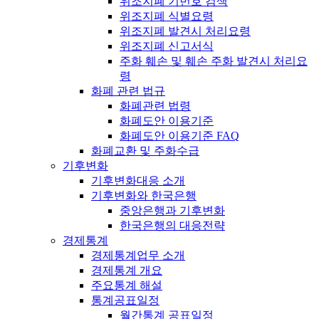
위조지폐 기번호 검색
위조지폐 식별요령
위조지폐 발견시 처리요령
위조지폐 신고서식
주화 훼손 및 훼손 주화 발견시 처리요
령
화폐 관련 법규
화폐관련 법령
화폐도안 이용기준
화폐도안 이용기준 FAQ
화폐교환 및 주화수급
기후변화
기후변화대응 소개
기후변화와 한국은행
중앙은행과 기후변화
한국은행의 대응전략
경제통계
경제통계업무 소개
경제통계 개요
주요통계 해설
통계공표일정
월간통계 공표일정