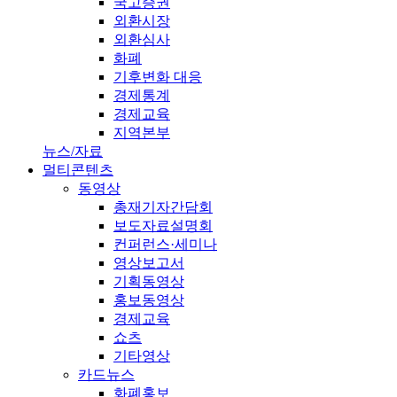
국고증권
외환시장
외환심사
화폐
기후변화 대응
경제통계
경제교육
지역본부
뉴스/자료
멀티콘텐츠
동영상
총재기자간담회
보도자료설명회
컨퍼런스·세미나
영상보고서
기획동영상
홍보동영상
경제교육
쇼츠
기타영상
카드뉴스
화폐홍보