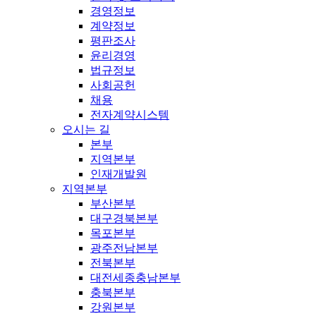
경영정보
계약정보
평판조사
윤리경영
법규정보
사회공헌
채용
전자계약시스템
오시는 길
본부
지역본부
인재개발원
지역본부
부산본부
대구경북본부
목포본부
광주전남본부
전북본부
대전세종충남본부
충북본부
강원본부