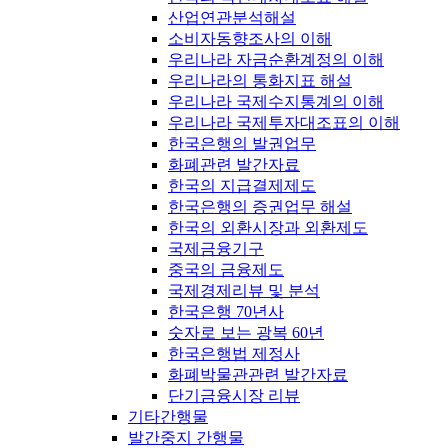
산업연관분석해설
소비자동향조사의 이해
우리나라 자금순환계정의 이해
우리나라의 통화지표 해설
우리나라 국제수지통계의 이해
우리나라 국제투자대조표의 이해
한국은행의 발권업무
화폐관련 발간자료
한국의 지급결제제도
한국은행의 증권업무 해설
한국의 외환시장과 외환제도
국제금융기구
중국의 금융제도
국제경제리뷰 및 분석
한국은행 70년사
숫자로 보는 광복 60년
한국은행법 제정사
화폐박물관관련 발간자료
단기금융시장 리뷰
기타간행물
발간중지 간행물