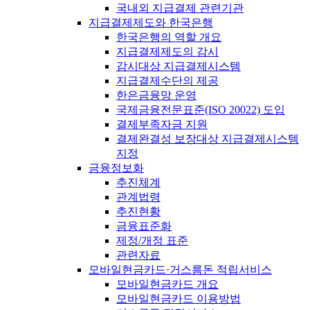
국내외 지급결제 관련기관
지급결제제도와 한국은행
한국은행의 역할 개요
지급결제제도의 감시
감시대상 지급결제시스템
지급결제수단의 제공
한은금융망 운영
국제금융전문표준(ISO 20022) 도입
결제부족자금 지원
결제완결성 보장대상 지급결제시스템
지정
금융정보화
추진체계
관계법령
추진현황
금융표준화
제정/개정 표준
관련자료
모바일현금카드·거스름돈 적립서비스
모바일현금카드 개요
모바일현금카드 이용방법