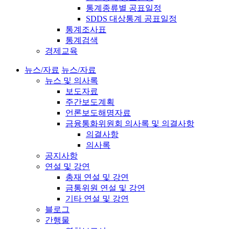
통계종류별 공표일정
SDDS 대상통계 공표일정
통계조사표
통계검색
경제교육
뉴스/자료
뉴스/자료
뉴스 및 의사록
보도자료
주간보도계획
언론보도해명자료
금융통화위원회 의사록 및 의결사항
의결사항
의사록
공지사항
연설 및 강연
총재 연설 및 강연
금통위원 연설 및 강연
기타 연설 및 강연
블로그
간행물