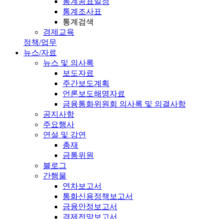
통계공표일정
통계조사표
통계검색
경제교육
정책/업무
뉴스/자료
뉴스 및 의사록
보도자료
주간보도계획
언론보도해명자료
금융통화위원회 의사록 및 의결사항
공지사항
주요행사
연설 및 강연
총재
금통위원
블로그
간행물
연차보고서
통화신용정책보고서
금융안정보고서
경제전망보고서