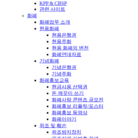
KPP & CBSP
관련 사이트
화폐
화폐업무 소개
현용화폐
현용은행권
현용주화
현용 화폐의 변천
화폐연대자료
기념화폐
기념은행권
기념주화
화폐홍보교육
현금사용 선택권
돈 깨끗이 쓰기
화폐사랑 콘텐츠 공모전
화폐홍보 리플릿/포스터
화폐홍보 동영상
화폐이야기
위조 및 훼손
위조방지장치