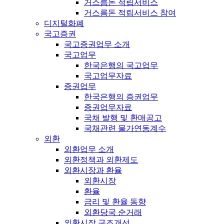
거스름돈 적립서비스
거스름돈 적립서비스 참여
디지털화폐
국고증권
국고증권업무 소개
국고업무
한국은행의 국고업무
국고업무자료
증권업무
한국은행의 증권업무
증권업무자료
국채 발행 및 환매공고
국채관련 물가연동계수
외환
외환업무 소개
외환정책과 외환제도
외환시장과 환율
외환시장
환율
금리 및 환율 동향
외환당국 순거래
외환시장 구조개선