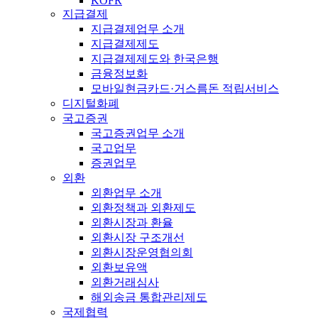
KOFR
지급결제
지급결제업무 소개
지급결제제도
지급결제제도와 한국은행
금융정보화
모바일현금카드·거스름돈 적립서비스
디지털화폐
국고증권
국고증권업무 소개
국고업무
증권업무
외환
외환업무 소개
외환정책과 외환제도
외환시장과 환율
외환시장 구조개선
외환시장운영협의회
외환보유액
외환거래심사
해외송금 통합관리제도
국제협력