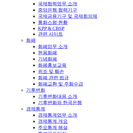
국제협력업무 소개
중앙은행 협력기구
국제금융기구 및 국제회의체
통화스왑 현황
KPP & CBSP
관련 사이트
화폐
화폐업무 소개
현용화폐
기념화폐
화폐홍보교육
위조 및 훼손
화폐 관련 법규
화폐교환 및 주화수급
기후변화
기후변화대응 소개
기후변화와 한국은행
경제통계
경제통계업무 소개
경제통계 개요
주요통계 해설