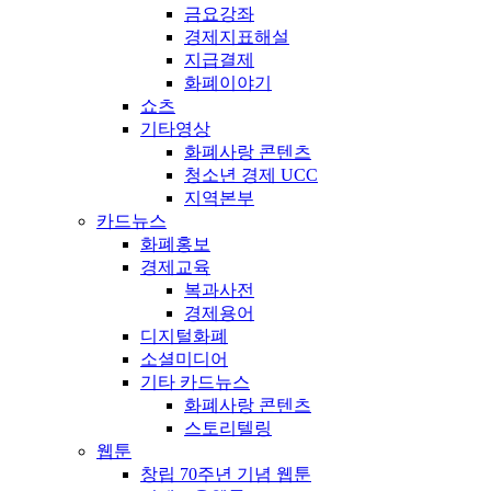
금요강좌
경제지표해설
지급결제
화폐이야기
쇼츠
기타영상
화폐사랑 콘텐츠
청소년 경제 UCC
지역본부
카드뉴스
화폐홍보
경제교육
복과사전
경제용어
디지털화폐
소셜미디어
기타 카드뉴스
화폐사랑 콘텐츠
스토리텔링
웹툰
창립 70주년 기념 웹툰