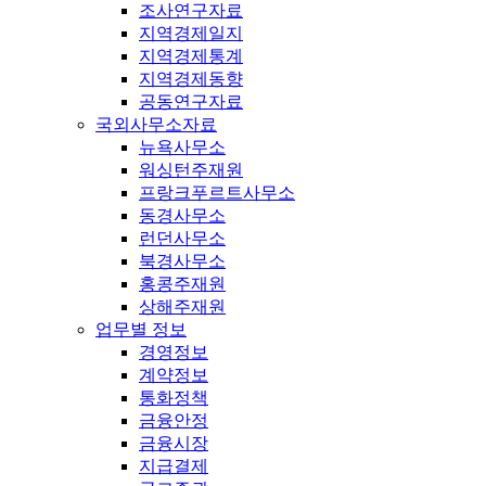
조사연구자료
지역경제일지
지역경제통계
지역경제동향
공동연구자료
국외사무소자료
뉴욕사무소
워싱턴주재원
프랑크푸르트사무소
동경사무소
런던사무소
북경사무소
홍콩주재원
상해주재원
업무별 정보
경영정보
계약정보
통화정책
금융안정
금융시장
지급결제