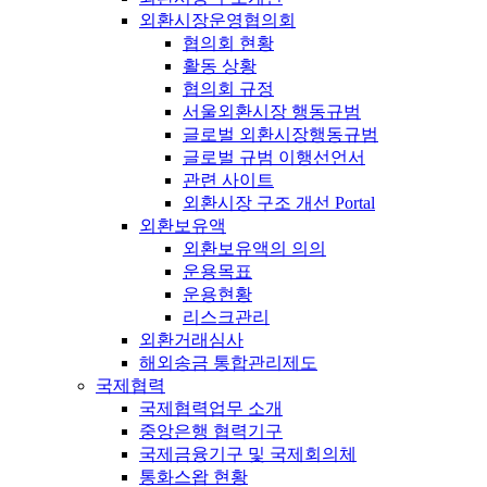
외환시장운영협의회
협의회 현황
활동 상황
협의회 규정
서울외환시장 행동규범
글로벌 외환시장행동규범
글로벌 규범 이행선언서
관련 사이트
외환시장 구조 개선 Portal
외환보유액
외환보유액의 의의
운용목표
운용현황
리스크관리
외환거래심사
해외송금 통합관리제도
국제협력
국제협력업무 소개
중앙은행 협력기구
국제금융기구 및 국제회의체
통화스왑 현황