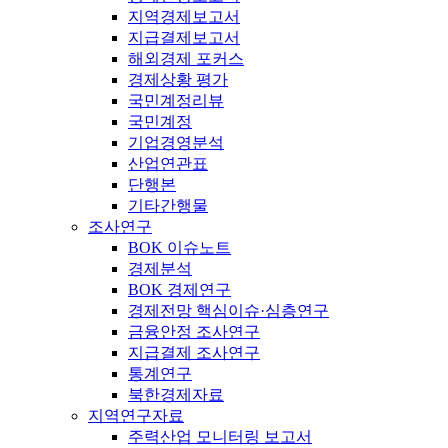
지역경제보고서
지급결제보고서
해외경제 포커스
경제상황 평가
국민계정리뷰
국민계정
기업경영분석
산업연관표
단행본
기타간행물
조사연구
BOK 이슈노트
경제분석
BOK 경제연구
경제전망 핵심이슈·심층연구
금융안정 조사연구
지급결제 조사연구
통계연구
북한경제자료
지역연구자료
주력산업 모니터링 보고서