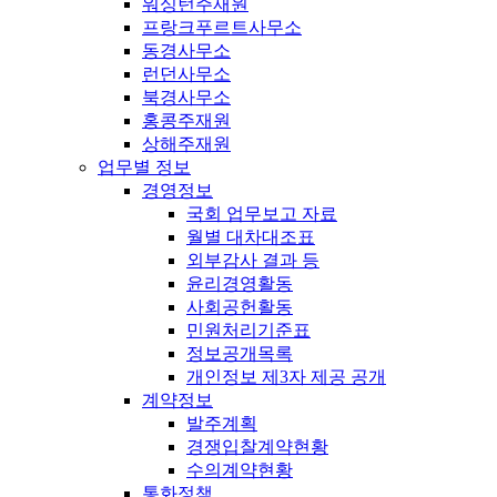
워싱턴주재원
프랑크푸르트사무소
동경사무소
런던사무소
북경사무소
홍콩주재원
상해주재원
업무별 정보
경영정보
국회 업무보고 자료
월별 대차대조표
외부감사 결과 등
윤리경영활동
사회공헌활동
민원처리기준표
정보공개목록
개인정보 제3자 제공 공개
계약정보
발주계획
경쟁입찰계약현황
수의계약현황
통화정책