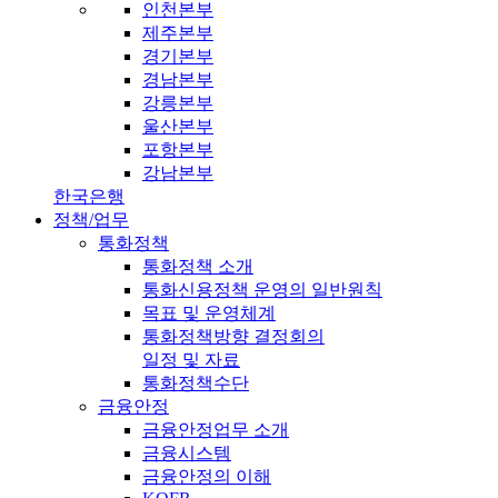
인천본부
제주본부
경기본부
경남본부
강릉본부
울산본부
포항본부
강남본부
한국은행
정책/업무
통화정책
통화정책 소개
통화신용정책 운영의 일반원칙
목표 및 운영체계
통화정책방향 결정회의
일정 및 자료
통화정책수단
금융안정
금융안정업무 소개
금융시스템
금융안정의 이해