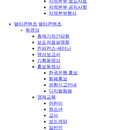
지역본부 보도자료
지역본부 공지사항
지역본부행사
멀티콘텐츠
멀티콘텐츠
동영상
총재기자간담회
보도자료설명회
컨퍼런스·세미나
영상보고서
기획동영상
홍보동영상
한국은행 홍보
화폐홍보
외환신고안내
디지털화폐
경제교육
어린이
청소년
교사
보드게임
일반인