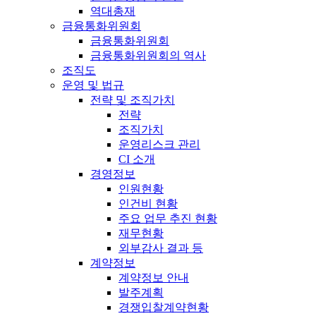
역대총재
금융통화위원회
금융통화위원회
금융통화위원회의 역사
조직도
운영 및 법규
전략 및 조직가치
전략
조직가치
운영리스크 관리
CI 소개
경영정보
인원현황
인건비 현황
주요 업무 추진 현황
재무현황
외부감사 결과 등
계약정보
계약정보 안내
발주계획
경쟁입찰계약현황