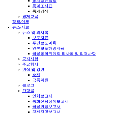
통계공표일정
통계조사표
통계검색
경제교육
정책/업무
뉴스/자료
뉴스 및 의사록
보도자료
주간보도계획
언론보도해명자료
금융통화위원회 의사록 및 의결사항
공지사항
주요행사
연설 및 강연
총재
금통위원
블로그
간행물
연차보고서
통화신용정책보고서
금융안정보고서
경제전망보고서