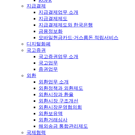
KOFR
지급결제
지급결제업무 소개
지급결제제도
지급결제제도와 한국은행
금융정보화
모바일현금카드·거스름돈 적립서비스
디지털화폐
국고증권
국고증권업무 소개
국고업무
증권업무
외환
외환업무 소개
외환정책과 외환제도
외환시장과 환율
외환시장 구조개선
외환시장운영협의회
외환보유액
외환거래심사
해외송금 통합관리제도
국제협력