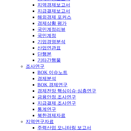
지역경제보고서
지급결제보고서
해외경제 포커스
경제상황 평가
국민계정리뷰
국민계정
기업경영분석
산업연관표
단행본
기타간행물
조사연구
BOK 이슈노트
경제분석
BOK 경제연구
경제전망 핵심이슈·심층연구
금융안정 조사연구
지급결제 조사연구
통계연구
북한경제자료
지역연구자료
주력산업 모니터링 보고서