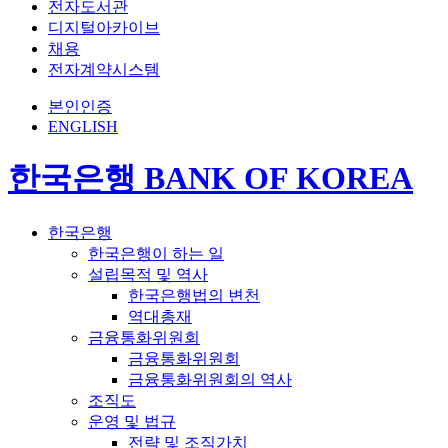
전자도서관
디지털아카이브
채용
전자계약시스템
본인인증
ENGLISH
한국은행 BANK OF KOREA
한국은행
한국은행이 하는 일
설립목적 및 역사
한국은행법의 변천
역대총재
금융통화위원회
금융통화위원회
금융통화위원회의 역사
조직도
운영 및 법규
전략 및 조직가치