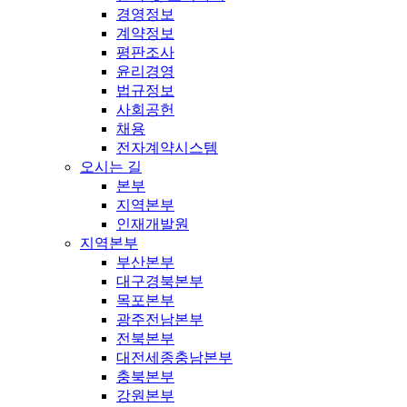
경영정보
계약정보
평판조사
윤리경영
법규정보
사회공헌
채용
전자계약시스템
오시는 길
본부
지역본부
인재개발원
지역본부
부산본부
대구경북본부
목포본부
광주전남본부
전북본부
대전세종충남본부
충북본부
강원본부