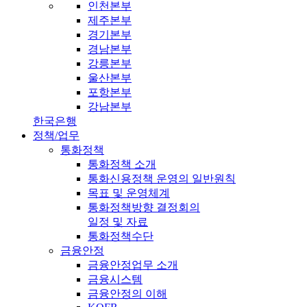
인천본부
제주본부
경기본부
경남본부
강릉본부
울산본부
포항본부
강남본부
한국은행
정책/업무
통화정책
통화정책 소개
통화신용정책 운영의 일반원칙
목표 및 운영체계
통화정책방향 결정회의
일정 및 자료
통화정책수단
금융안정
금융안정업무 소개
금융시스템
금융안정의 이해