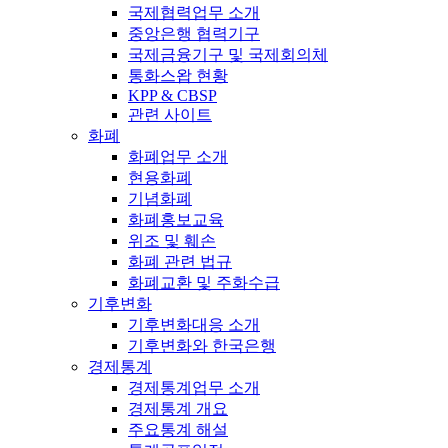
국제협력업무 소개
중앙은행 협력기구
국제금융기구 및 국제회의체
통화스왑 현황
KPP & CBSP
관련 사이트
화폐
화폐업무 소개
현용화폐
기념화폐
화폐홍보교육
위조 및 훼손
화폐 관련 법규
화폐교환 및 주화수급
기후변화
기후변화대응 소개
기후변화와 한국은행
경제통계
경제통계업무 소개
경제통계 개요
주요통계 해설