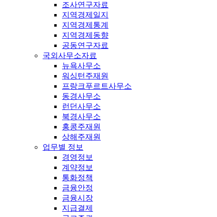
조사연구자료
지역경제일지
지역경제통계
지역경제동향
공동연구자료
국외사무소자료
뉴욕사무소
워싱턴주재원
프랑크푸르트사무소
동경사무소
런던사무소
북경사무소
홍콩주재원
상해주재원
업무별 정보
경영정보
계약정보
통화정책
금융안정
금융시장
지급결제