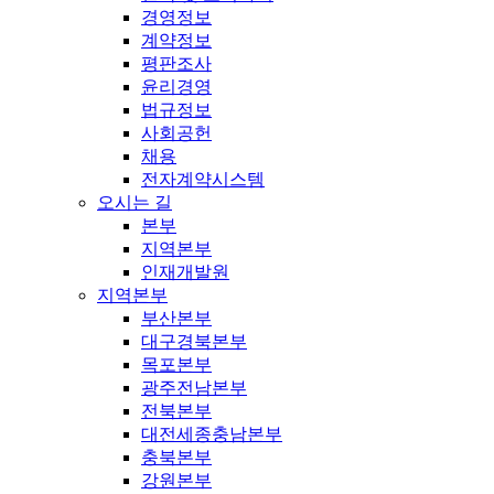
경영정보
계약정보
평판조사
윤리경영
법규정보
사회공헌
채용
전자계약시스템
오시는 길
본부
지역본부
인재개발원
지역본부
부산본부
대구경북본부
목포본부
광주전남본부
전북본부
대전세종충남본부
충북본부
강원본부