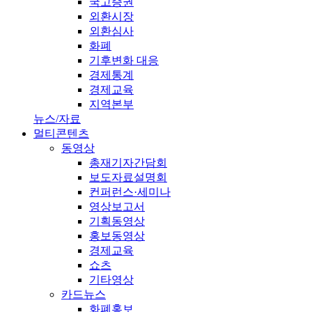
국고증권
외환시장
외환심사
화폐
기후변화 대응
경제통계
경제교육
지역본부
뉴스/자료
멀티콘텐츠
동영상
총재기자간담회
보도자료설명회
컨퍼런스·세미나
영상보고서
기획동영상
홍보동영상
경제교육
쇼츠
기타영상
카드뉴스
화폐홍보