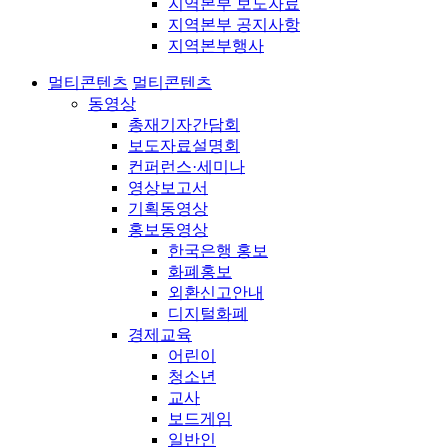
지역본부 보도자료
지역본부 공지사항
지역본부행사
멀티콘텐츠
멀티콘텐츠
동영상
총재기자간담회
보도자료설명회
컨퍼런스·세미나
영상보고서
기획동영상
홍보동영상
한국은행 홍보
화폐홍보
외환신고안내
디지털화폐
경제교육
어린이
청소년
교사
보드게임
일반인