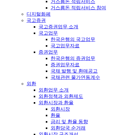
거스름돈 적립서비스
거스름돈 적립서비스 참여
디지털화폐
국고증권
국고증권업무 소개
국고업무
한국은행의 국고업무
국고업무자료
증권업무
한국은행의 증권업무
증권업무자료
국채 발행 및 환매공고
국채관련 물가연동계수
외환
외환업무 소개
외환정책과 외환제도
외환시장과 환율
외환시장
환율
금리 및 환율 동향
외환당국 순거래
외환시장 구조개선