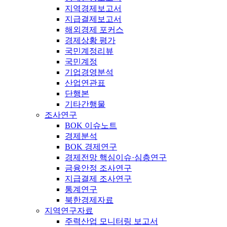
지역경제보고서
지급결제보고서
해외경제 포커스
경제상황 평가
국민계정리뷰
국민계정
기업경영분석
산업연관표
단행본
기타간행물
조사연구
BOK 이슈노트
경제분석
BOK 경제연구
경제전망 핵심이슈·심층연구
금융안정 조사연구
지급결제 조사연구
통계연구
북한경제자료
지역연구자료
주력산업 모니터링 보고서