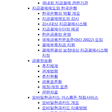
국내외 지급결제 관련기관
지급결제제도와 한국은행
한국은행의 역할 개요
지급결제제도의 감시
감시대상 지급결제시스템
지급결제수단의 제공
한은금융망 운영
국제금융전문표준(ISO 20022) 도입
결제부족자금 지원
결제완결성 보장대상 지급결제시스템
지정
금융정보화
추진체계
관계법령
추진현황
금융표준화
제정/개정 표준
관련자료
모바일현금카드·거스름돈 적립서비스
모바일현금카드 개요
모바일현금카드 이용방법