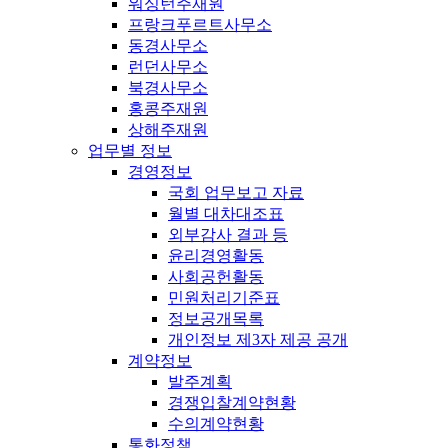
워싱턴주재원
프랑크푸르트사무소
동경사무소
런던사무소
북경사무소
홍콩주재원
상해주재원
업무별 정보
경영정보
국회 업무보고 자료
월별 대차대조표
외부감사 결과 등
윤리경영활동
사회공헌활동
민원처리기준표
정보공개목록
개인정보 제3자 제공 공개
계약정보
발주계획
경쟁입찰계약현황
수의계약현황
통화정책