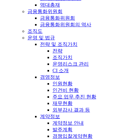
역대총재
금융통화위원회
금융통화위원회
금융통화위원회의 역사
조직도
운영 및 법규
전략 및 조직가치
전략
조직가치
운영리스크 관리
CI 소개
경영정보
인원현황
인건비 현황
주요 업무 추진 현황
재무현황
외부감사 결과 등
계약정보
계약정보 안내
발주계획
경쟁입찰계약현황