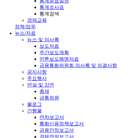
통계공표일정
통계조사표
통계검색
경제교육
정책/업무
뉴스/자료
뉴스 및 의사록
보도자료
주간보도계획
언론보도해명자료
금융통화위원회 의사록 및 의결사항
공지사항
주요행사
연설 및 강연
총재
금통위원
블로그
간행물
연차보고서
통화신용정책보고서
금융안정보고서
경제전망보고서