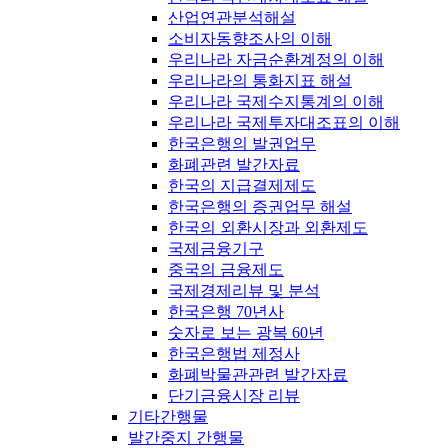
산업연관분석해설
소비자동향조사의 이해
우리나라 자금순환계정의 이해
우리나라의 통화지표 해설
우리나라 국제수지통계의 이해
우리나라 국제투자대조표의 이해
한국은행의 발권업무
화폐관련 발간자료
한국의 지급결제제도
한국은행의 증권업무 해설
한국의 외환시장과 외환제도
국제금융기구
중국의 금융제도
국제경제리뷰 및 분석
한국은행 70년사
숫자로 보는 광복 60년
한국은행법 제정사
화폐박물관관련 발간자료
단기금융시장 리뷰
기타간행물
발간중지 간행물