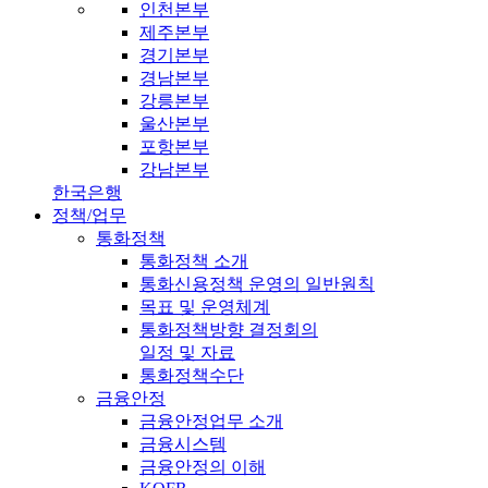
인천본부
제주본부
경기본부
경남본부
강릉본부
울산본부
포항본부
강남본부
한국은행
정책/업무
통화정책
통화정책 소개
통화신용정책 운영의 일반원칙
목표 및 운영체계
통화정책방향 결정회의
일정 및 자료
통화정책수단
금융안정
금융안정업무 소개
금융시스템
금융안정의 이해