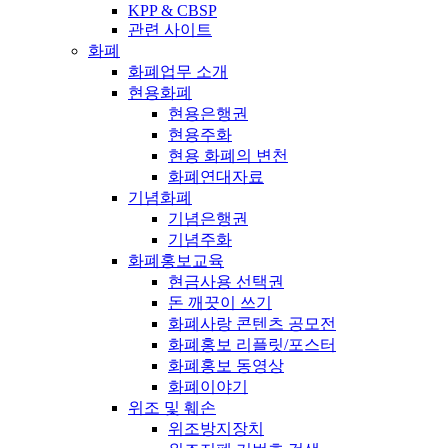
KPP & CBSP
관련 사이트
화폐
화폐업무 소개
현용화폐
현용은행권
현용주화
현용 화폐의 변천
화폐연대자료
기념화폐
기념은행권
기념주화
화폐홍보교육
현금사용 선택권
돈 깨끗이 쓰기
화폐사랑 콘텐츠 공모전
화폐홍보 리플릿/포스터
화폐홍보 동영상
화폐이야기
위조 및 훼손
위조방지장치