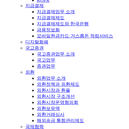
KOFR
지급결제
지급결제업무 소개
지급결제제도
지급결제제도와 한국은행
금융정보화
모바일현금카드·거스름돈 적립서비스
디지털화폐
국고증권
국고증권업무 소개
국고업무
증권업무
외환
외환업무 소개
외환정책과 외환제도
외환시장과 환율
외환시장 구조개선
외환시장운영협의회
외환보유액
외환거래심사
해외송금 통합관리제도
국제협력