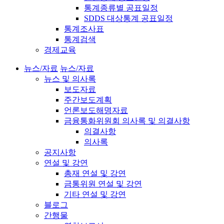
통계종류별 공표일정
SDDS 대상통계 공표일정
통계조사표
통계검색
경제교육
뉴스/자료
뉴스/자료
뉴스 및 의사록
보도자료
주간보도계획
언론보도해명자료
금융통화위원회 의사록 및 의결사항
의결사항
의사록
공지사항
연설 및 강연
총재 연설 및 강연
금통위원 연설 및 강연
기타 연설 및 강연
블로그
간행물