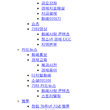
금요강좌
경제지표해설
지급결제
화폐이야기
쇼츠
기타영상
화폐사랑 콘텐츠
청소년 경제 UCC
지역본부
카드뉴스
화폐홍보
경제교육
복과사전
경제용어
디지털화폐
소셜미디어
기타 카드뉴스
화폐사랑 콘텐츠
스토리텔링
웹툰
창립 70주년 기념 웹툰