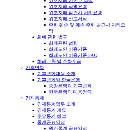
위조지폐 기번호 검색
위조지폐 식별요령
위조지폐 발견시 처리요령
위조지폐 신고서식
주화 훼손 및 훼손 주화 발견시 처리요
령
화폐 관련 법규
화폐관련 법령
화폐도안 이용기준
화폐도안 이용기준 FAQ
화폐교환 및 주화수급
기후변화
기후변화대응 소개
기후변화와 한국은행
중앙은행과 기후변화
한국은행의 대응전략
경제통계
경제통계업무 소개
경제통계 개요
주요통계 해설
통계공표일정
월간통계 공표일정