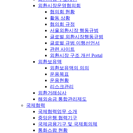
외환시장운영협의회
협의회 현황
활동 상황
협의회 규정
서울외환시장 행동규범
글로벌 외환시장행동규범
글로벌 규범 이행선언서
관련 사이트
외환시장 구조 개선 Portal
외환보유액
외환보유액의 의의
운용목표
운용현황
리스크관리
외환거래심사
해외송금 통합관리제도
국제협력
국제협력업무 소개
중앙은행 협력기구
국제금융기구 및 국제회의체
통화스왑 현황