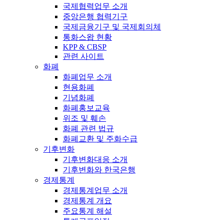
국제협력업무 소개
중앙은행 협력기구
국제금융기구 및 국제회의체
통화스왑 현황
KPP & CBSP
관련 사이트
화폐
화폐업무 소개
현용화폐
기념화폐
화폐홍보교육
위조 및 훼손
화폐 관련 법규
화폐교환 및 주화수급
기후변화
기후변화대응 소개
기후변화와 한국은행
경제통계
경제통계업무 소개
경제통계 개요
주요통계 해설