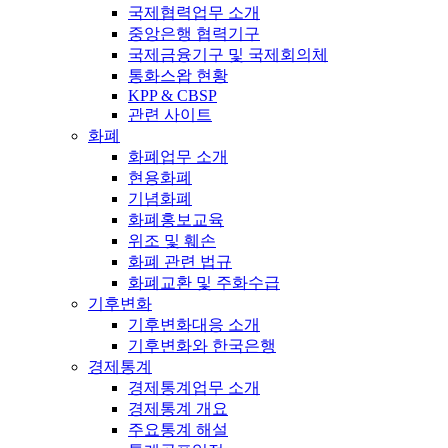
국제협력업무 소개
중앙은행 협력기구
국제금융기구 및 국제회의체
통화스왑 현황
KPP & CBSP
관련 사이트
화폐
화폐업무 소개
현용화폐
기념화폐
화폐홍보교육
위조 및 훼손
화폐 관련 법규
화폐교환 및 주화수급
기후변화
기후변화대응 소개
기후변화와 한국은행
경제통계
경제통계업무 소개
경제통계 개요
주요통계 해설