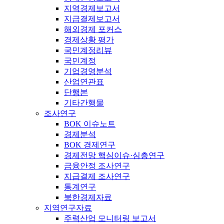
지역경제보고서
지급결제보고서
해외경제 포커스
경제상황 평가
국민계정리뷰
국민계정
기업경영분석
산업연관표
단행본
기타간행물
조사연구
BOK 이슈노트
경제분석
BOK 경제연구
경제전망 핵심이슈·심층연구
금융안정 조사연구
지급결제 조사연구
통계연구
북한경제자료
지역연구자료
주력산업 모니터링 보고서