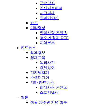
금요강좌
경제지표해설
지급결제
화폐이야기
쇼츠
기타영상
화폐사랑 콘텐츠
청소년 경제 UCC
지역본부
카드뉴스
화폐홍보
경제교육
복과사전
경제용어
디지털화폐
소셜미디어
기타 카드뉴스
화폐사랑 콘텐츠
스토리텔링
웹툰
창립 70주년 기념 웹툰