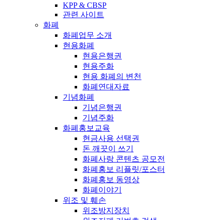
KPP & CBSP
관련 사이트
화폐
화폐업무 소개
현용화폐
현용은행권
현용주화
현용 화폐의 변천
화폐연대자료
기념화폐
기념은행권
기념주화
화폐홍보교육
현금사용 선택권
돈 깨끗이 쓰기
화폐사랑 콘텐츠 공모전
화폐홍보 리플릿/포스터
화폐홍보 동영상
화폐이야기
위조 및 훼손
위조방지장치