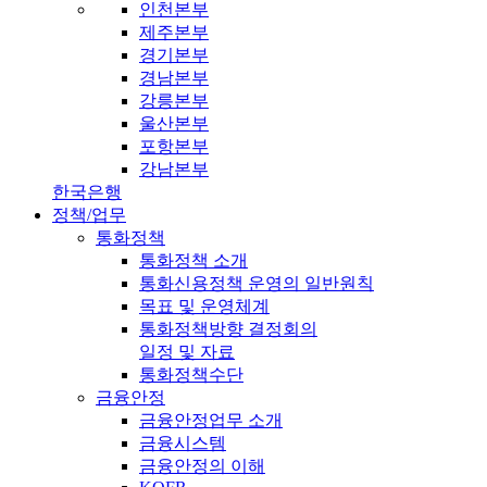
인천본부
제주본부
경기본부
경남본부
강릉본부
울산본부
포항본부
강남본부
한국은행
정책/업무
통화정책
통화정책 소개
통화신용정책 운영의 일반원칙
목표 및 운영체계
통화정책방향 결정회의
일정 및 자료
통화정책수단
금융안정
금융안정업무 소개
금융시스템
금융안정의 이해