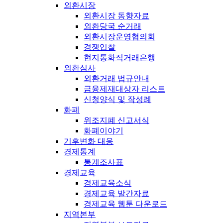
외환시장
외환시장 동향자료
외환당국 순거래
외환시장운영협의회
경쟁입찰
현지통화직거래은행
외환심사
외환거래 법규안내
금융제재대상자 리스트
신청양식 및 작성례
화폐
위조지폐 신고서식
화폐이야기
기후변화 대응
경제통계
통계조사표
경제교육
경제교육소식
경제교육 발간자료
경제교육 웹툰 다운로드
지역본부