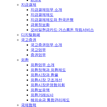
KOFR
지급결제
지급결제업무 소개
지급결제제도
지급결제제도와 한국은행
금융정보화
모바일현금카드·거스름돈 적립서비스
디지털화폐
국고증권
국고증권업무 소개
국고업무
증권업무
외환
외환업무 소개
외환정책과 외환제도
외환시장과 환율
외환시장 구조개선
외환시장운영협의회
외환보유액
외환거래심사
해외송금 통합관리제도
국제협력