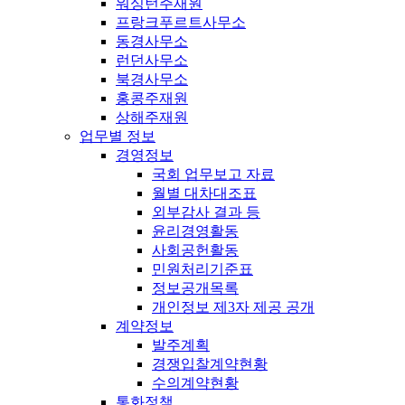
워싱턴주재원
프랑크푸르트사무소
동경사무소
런던사무소
북경사무소
홍콩주재원
상해주재원
업무별 정보
경영정보
국회 업무보고 자료
월별 대차대조표
외부감사 결과 등
윤리경영활동
사회공헌활동
민원처리기준표
정보공개목록
개인정보 제3자 제공 공개
계약정보
발주계획
경쟁입찰계약현황
수의계약현황
통화정책