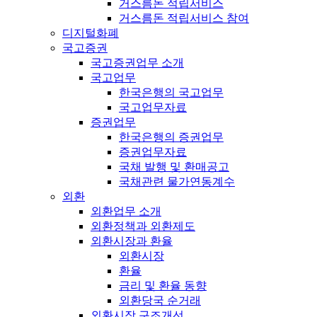
거스름돈 적립서비스
거스름돈 적립서비스 참여
디지털화폐
국고증권
국고증권업무 소개
국고업무
한국은행의 국고업무
국고업무자료
증권업무
한국은행의 증권업무
증권업무자료
국채 발행 및 환매공고
국채관련 물가연동계수
외환
외환업무 소개
외환정책과 외환제도
외환시장과 환율
외환시장
환율
금리 및 환율 동향
외환당국 순거래
외환시장 구조개선