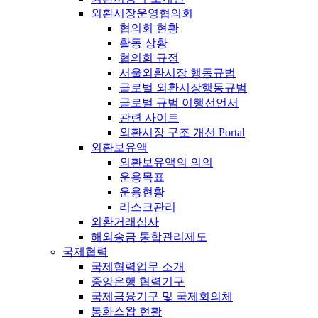
외환시장운영협의회
협의회 현황
활동 상황
협의회 규정
서울외환시장 행동규범
글로벌 외환시장행동규범
글로벌 규범 이행선언서
관련 사이트
외환시장 구조 개선 Portal
외환보유액
외환보유액의 의의
운용목표
운용현황
리스크관리
외환거래심사
해외송금 통합관리제도
국제협력
국제협력업무 소개
중앙은행 협력기구
국제금융기구 및 국제회의체
통화스왑 현황