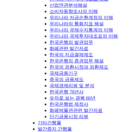
산업연관분석해설
소비자동향조사의 이해
우리나라 자금순환계정의 이해
우리나라의 통화지표 해설
우리나라 국제수지통계의 이해
우리나라 국제투자대조표의 이해
한국은행의 발권업무
화폐관련 발간자료
한국의 지급결제제도
한국은행의 증권업무 해설
한국의 외환시장과 외환제도
국제금융기구
중국의 금융제도
국제경제리뷰 및 분석
한국은행 70년사
숫자로 보는 광복 60년
한국은행법 제정사
화폐박물관관련 발간자료
단기금융시장 리뷰
기타간행물
발간중지 간행물