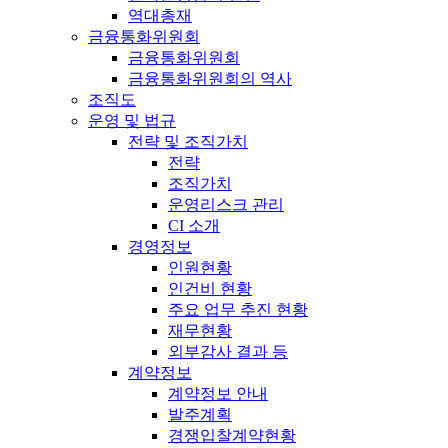
역대총재
금융통화위원회
금융통화위원회
금융통화위원회의 역사
조직도
운영 및 법규
전략 및 조직가치
전략
조직가치
운영리스크 관리
CI 소개
경영정보
인원현황
인건비 현황
주요 업무 추진 현황
재무현황
외부감사 결과 등
계약정보
계약정보 안내
발주계획
경쟁입찰계약현황