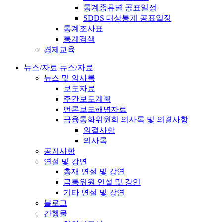
통계종류별 공표일정
SDDS 대상통계 공표일정
통계조사표
통계검색
경제교육
뉴스/자료
뉴스/자료
뉴스 및 의사록
보도자료
주간보도계획
언론보도해명자료
금융통화위원회 의사록 및 의결사항
의결사항
의사록
공지사항
연설 및 강연
총재 연설 및 강연
금통위원 연설 및 강연
기타 연설 및 강연
블로그
간행물