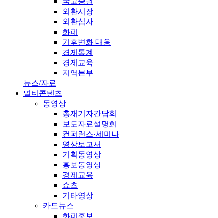
국고증권
외환시장
외환심사
화폐
기후변화 대응
경제통계
경제교육
지역본부
뉴스/자료
멀티콘텐츠
동영상
총재기자간담회
보도자료설명회
컨퍼런스·세미나
영상보고서
기획동영상
홍보동영상
경제교육
쇼츠
기타영상
카드뉴스
화폐홍보