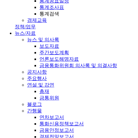
통계공표일정
통계조사표
통계검색
경제교육
정책/업무
뉴스/자료
뉴스 및 의사록
보도자료
주간보도계획
언론보도해명자료
금융통화위원회 의사록 및 의결사항
공지사항
주요행사
연설 및 강연
총재
금통위원
블로그
간행물
연차보고서
통화신용정책보고서
금융안정보고서
경제전망보고서