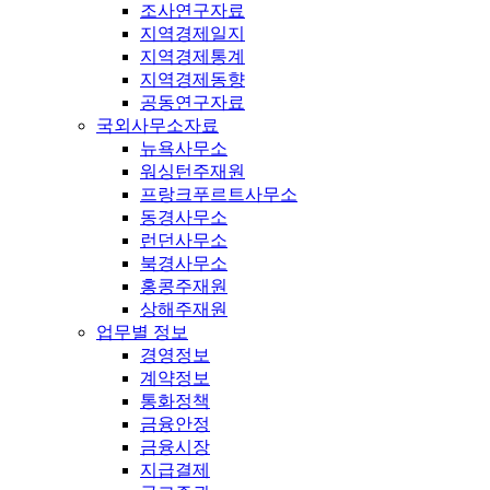
조사연구자료
지역경제일지
지역경제통계
지역경제동향
공동연구자료
국외사무소자료
뉴욕사무소
워싱턴주재원
프랑크푸르트사무소
동경사무소
런던사무소
북경사무소
홍콩주재원
상해주재원
업무별 정보
경영정보
계약정보
통화정책
금융안정
금융시장
지급결제