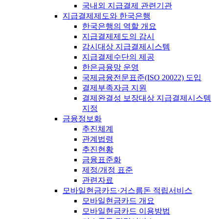
국내외 지급결제 관련기관
지급결제제도와 한국은행
한국은행의 역할 개요
지급결제제도의 감시
감시대상 지급결제시스템
지급결제수단의 제공
한은금융망 운영
국제금융전문표준(ISO 20022) 도입
결제부족자금 지원
결제완결성 보장대상 지급결제시스템
지정
금융정보화
추진체계
관계법령
추진현황
금융표준화
제정/개정 표준
관련자료
모바일현금카드·거스름돈 적립서비스
모바일현금카드 개요
모바일현금카드 이용방법