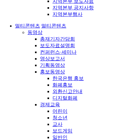
지역본부 보도자료
지역본부 공지사항
지역본부행사
멀티콘텐츠
멀티콘텐츠
동영상
총재기자간담회
보도자료설명회
컨퍼런스·세미나
영상보고서
기획동영상
홍보동영상
한국은행 홍보
화폐홍보
외환신고안내
디지털화폐
경제교육
어린이
청소년
교사
보드게임
일반인