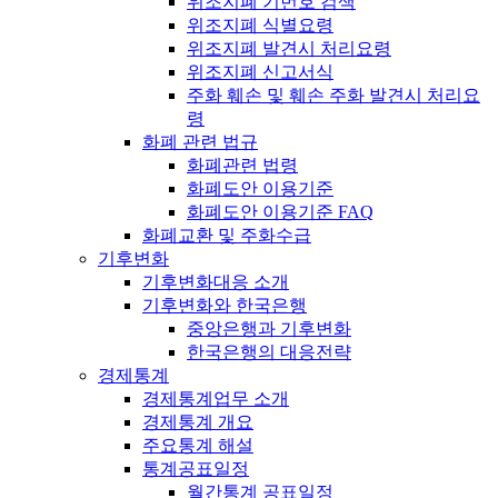
위조지폐 기번호 검색
위조지폐 식별요령
위조지폐 발견시 처리요령
위조지폐 신고서식
주화 훼손 및 훼손 주화 발견시 처리요
령
화폐 관련 법규
화폐관련 법령
화폐도안 이용기준
화폐도안 이용기준 FAQ
화폐교환 및 주화수급
기후변화
기후변화대응 소개
기후변화와 한국은행
중앙은행과 기후변화
한국은행의 대응전략
경제통계
경제통계업무 소개
경제통계 개요
주요통계 해설
통계공표일정
월간통계 공표일정