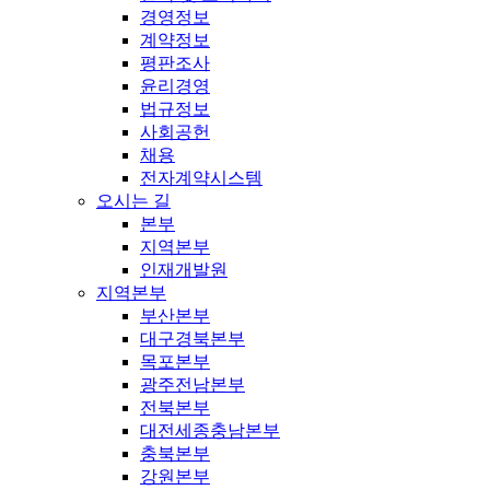
경영정보
계약정보
평판조사
윤리경영
법규정보
사회공헌
채용
전자계약시스템
오시는 길
본부
지역본부
인재개발원
지역본부
부산본부
대구경북본부
목포본부
광주전남본부
전북본부
대전세종충남본부
충북본부
강원본부