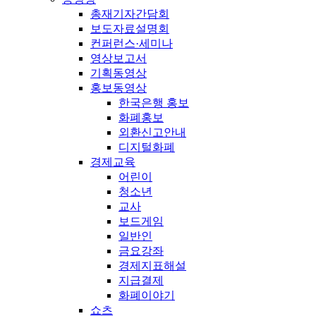
총재기자간담회
보도자료설명회
컨퍼런스·세미나
영상보고서
기획동영상
홍보동영상
한국은행 홍보
화폐홍보
외환신고안내
디지털화폐
경제교육
어린이
청소년
교사
보드게임
일반인
금요강좌
경제지표해설
지급결제
화폐이야기
쇼츠