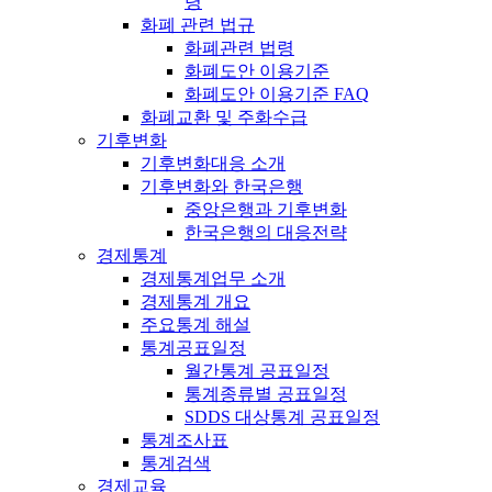
령
화폐 관련 법규
화폐관련 법령
화폐도안 이용기준
화폐도안 이용기준 FAQ
화폐교환 및 주화수급
기후변화
기후변화대응 소개
기후변화와 한국은행
중앙은행과 기후변화
한국은행의 대응전략
경제통계
경제통계업무 소개
경제통계 개요
주요통계 해설
통계공표일정
월간통계 공표일정
통계종류별 공표일정
SDDS 대상통계 공표일정
통계조사표
통계검색
경제교육