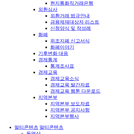
현지통화직거래은행
외환심사
외환거래 법규안내
금융제재대상자 리스트
신청양식 및 작성례
화폐
위조지폐 신고서식
화폐이야기
기후변화 대응
경제통계
통계조사표
경제교육
경제교육소식
경제교육 발간자료
경제교육 웹툰 다운로드
지역본부
지역본부 보도자료
지역본부 공지사항
지역본부행사
멀티콘텐츠
멀티콘텐츠
동영상