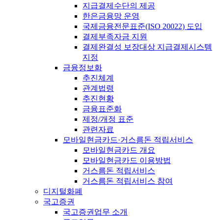
지급결제수단의 제공
한은금융망 운영
국제금융전문표준(ISO 20022) 도입
결제부족자금 지원
결제완결성 보장대상 지급결제시스템
지정
금융정보화
추진체계
관계법령
추진현황
금융표준화
제정/개정 표준
관련자료
모바일현금카드·거스름돈 적립서비스
모바일현금카드 개요
모바일현금카드 이용방법
거스름돈 적립서비스
거스름돈 적립서비스 참여
디지털화폐
국고증권
국고증권업무 소개