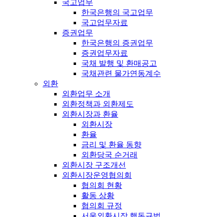
국고업무
한국은행의 국고업무
국고업무자료
증권업무
한국은행의 증권업무
증권업무자료
국채 발행 및 환매공고
국채관련 물가연동계수
외환
외환업무 소개
외환정책과 외환제도
외환시장과 환율
외환시장
환율
금리 및 환율 동향
외환당국 순거래
외환시장 구조개선
외환시장운영협의회
협의회 현황
활동 상황
협의회 규정
서울외환시장 행동규범