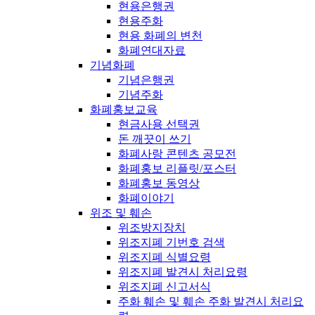
현용은행권
현용주화
현용 화폐의 변천
화폐연대자료
기념화폐
기념은행권
기념주화
화폐홍보교육
현금사용 선택권
돈 깨끗이 쓰기
화폐사랑 콘텐츠 공모전
화폐홍보 리플릿/포스터
화폐홍보 동영상
화폐이야기
위조 및 훼손
위조방지장치
위조지폐 기번호 검색
위조지폐 식별요령
위조지폐 발견시 처리요령
위조지폐 신고서식
주화 훼손 및 훼손 주화 발견시 처리요