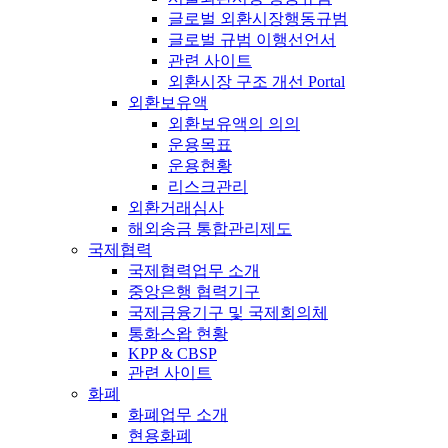
글로벌 외환시장행동규범
글로벌 규범 이행선언서
관련 사이트
외환시장 구조 개선 Portal
외환보유액
외환보유액의 의의
운용목표
운용현황
리스크관리
외환거래심사
해외송금 통합관리제도
국제협력
국제협력업무 소개
중앙은행 협력기구
국제금융기구 및 국제회의체
통화스왑 현황
KPP & CBSP
관련 사이트
화폐
화폐업무 소개
현용화폐