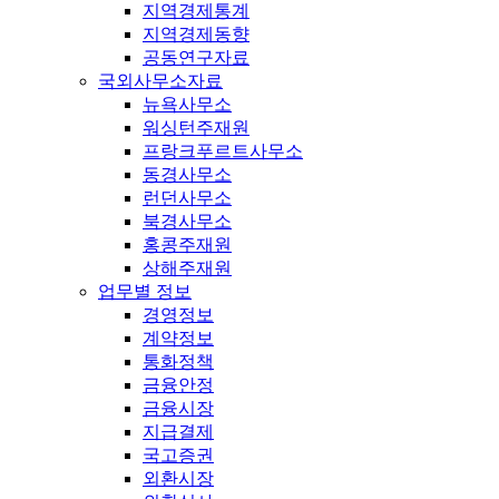
지역경제통계
지역경제동향
공동연구자료
국외사무소자료
뉴욕사무소
워싱턴주재원
프랑크푸르트사무소
동경사무소
런던사무소
북경사무소
홍콩주재원
상해주재원
업무별 정보
경영정보
계약정보
통화정책
금융안정
금융시장
지급결제
국고증권
외환시장