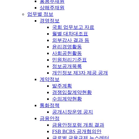
홍콩주재원
상해주재원
업무별 정보
경영정보
국회 업무보고 자료
월별 대차대조표
외부감사 결과 등
윤리경영활동
사회공헌활동
민원처리기준표
정보공개목록
개인정보 제3자 제공 공개
계약정보
발주계획
경쟁입찰계약현황
수의계약현황
통화정책
공개시장운영 공지
금융안정
금융안정포럼 개최 결과
FSB BCBS 공개협의안
글로벌 금융규제 뉴스레터