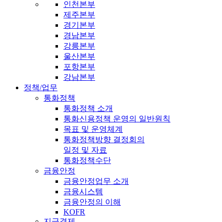
인천본부
제주본부
경기본부
경남본부
강릉본부
울산본부
포항본부
강남본부
정책/업무
통화정책
통화정책 소개
통화신용정책 운영의 일반원칙
목표 및 운영체계
통화정책방향 결정회의
일정 및 자료
통화정책수단
금융안정
금융안정업무 소개
금융시스템
금융안정의 이해
KOFR
지급결제