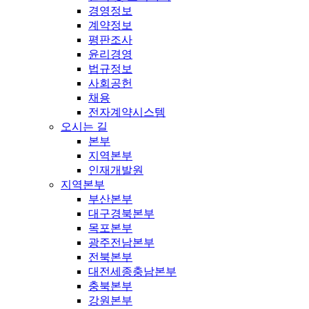
경영정보
계약정보
평판조사
윤리경영
법규정보
사회공헌
채용
전자계약시스템
오시는 길
본부
지역본부
인재개발원
지역본부
부산본부
대구경북본부
목포본부
광주전남본부
전북본부
대전세종충남본부
충북본부
강원본부