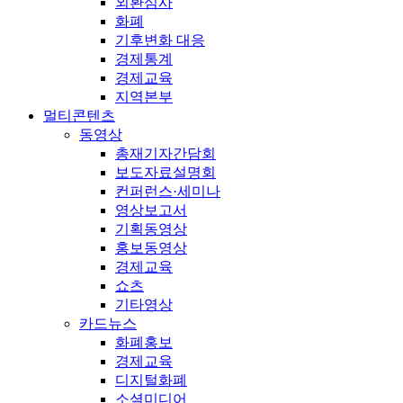
외환심사
화폐
기후변화 대응
경제통계
경제교육
지역본부
멀티콘텐츠
동영상
총재기자간담회
보도자료설명회
컨퍼런스·세미나
영상보고서
기획동영상
홍보동영상
경제교육
쇼츠
기타영상
카드뉴스
화폐홍보
경제교육
디지털화폐
소셜미디어