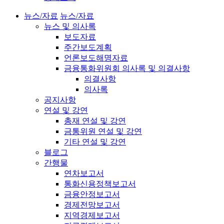
뉴스/자료
뉴스/자료
뉴스 및 의사록
보도자료
주간보도계획
언론보도해명자료
금융통화위원회 의사록 및 의결사항
의결사항
의사록
공지사항
연설 및 강연
총재 연설 및 강연
금통위원 연설 및 강연
기타 연설 및 강연
블로그
간행물
연차보고서
통화신용정책보고서
금융안정보고서
경제전망보고서
지역경제보고서