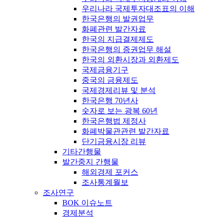
우리나라 국제투자대조표의 이해
한국은행의 발권업무
화폐관련 발간자료
한국의 지급결제제도
한국은행의 증권업무 해설
한국의 외환시장과 외환제도
국제금융기구
중국의 금융제도
국제경제리뷰 및 분석
한국은행 70년사
숫자로 보는 광복 60년
한국은행법 제정사
화폐박물관관련 발간자료
단기금융시장 리뷰
기타간행물
발간중지 간행물
해외경제 포커스
조사통계월보
조사연구
BOK 이슈노트
경제분석