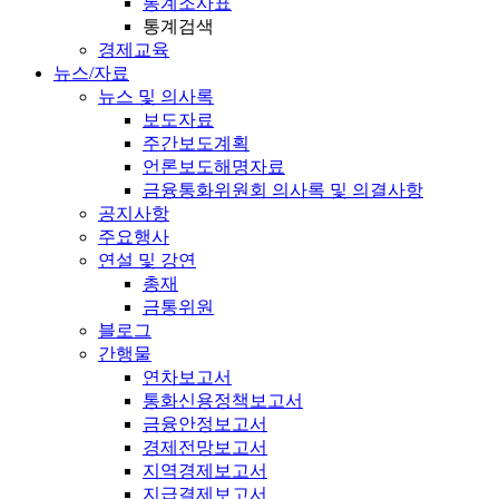
통계조사표
통계검색
경제교육
뉴스/자료
뉴스 및 의사록
보도자료
주간보도계획
언론보도해명자료
금융통화위원회 의사록 및 의결사항
공지사항
주요행사
연설 및 강연
총재
금통위원
블로그
간행물
연차보고서
통화신용정책보고서
금융안정보고서
경제전망보고서
지역경제보고서
지급결제보고서