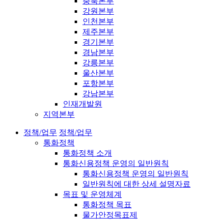
충북본부
강원본부
인천본부
제주본부
경기본부
경남본부
강릉본부
울산본부
포항본부
강남본부
인재개발원
지역본부
정책/업무
정책/업무
통화정책
통화정책 소개
통화신용정책 운영의 일반원칙
통화신용정책 운영의 일반원칙
일반원칙에 대한 상세 설명자료
목표 및 운영체계
통화정책 목표
물가안정목표제