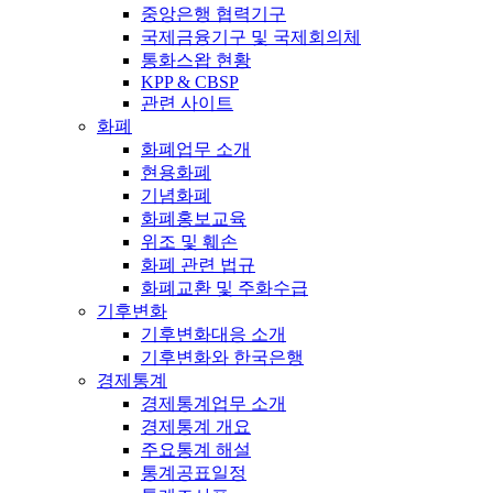
중앙은행 협력기구
국제금융기구 및 국제회의체
통화스왑 현황
KPP & CBSP
관련 사이트
화폐
화폐업무 소개
현용화폐
기념화폐
화폐홍보교육
위조 및 훼손
화폐 관련 법규
화폐교환 및 주화수급
기후변화
기후변화대응 소개
기후변화와 한국은행
경제통계
경제통계업무 소개
경제통계 개요
주요통계 해설
통계공표일정