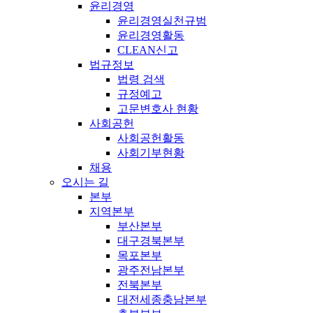
윤리경영
윤리경영실천규범
윤리경영활동
CLEAN신고
법규정보
법령 검색
규정예고
고문변호사 현황
사회공헌
사회공헌활동
사회기부현황
채용
오시는 길
본부
지역본부
부산본부
대구경북본부
목포본부
광주전남본부
전북본부
대전세종충남본부