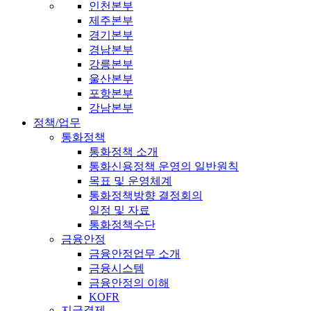
인천본부
제주본부
경기본부
경남본부
강릉본부
울산본부
포항본부
강남본부
정책/업무
통화정책
통화정책 소개
통화신용정책 운영의 일반원칙
목표 및 운영체계
통화정책방향 결정회의
일정 및 자료
통화정책수단
금융안정
금융안정업무 소개
금융시스템
금융안정의 이해
KOFR
지급결제