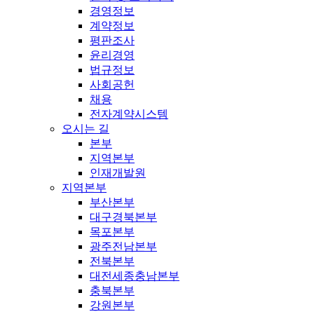
경영정보
계약정보
평판조사
윤리경영
법규정보
사회공헌
채용
전자계약시스템
오시는 길
본부
지역본부
인재개발원
지역본부
부산본부
대구경북본부
목포본부
광주전남본부
전북본부
대전세종충남본부
충북본부
강원본부