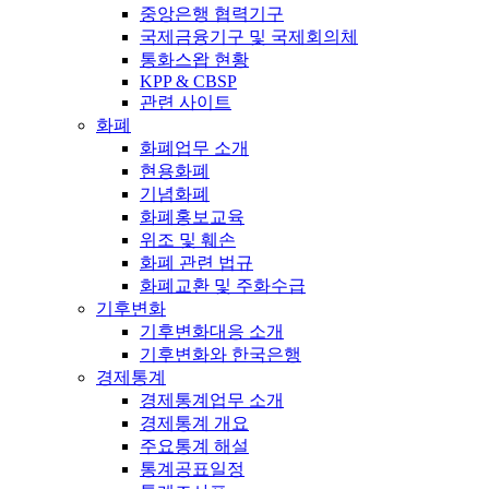
중앙은행 협력기구
국제금융기구 및 국제회의체
통화스왑 현황
KPP & CBSP
관련 사이트
화폐
화폐업무 소개
현용화폐
기념화폐
화폐홍보교육
위조 및 훼손
화폐 관련 법규
화폐교환 및 주화수급
기후변화
기후변화대응 소개
기후변화와 한국은행
경제통계
경제통계업무 소개
경제통계 개요
주요통계 해설
통계공표일정