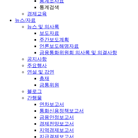
통계조사표
통계검색
경제교육
뉴스/자료
뉴스 및 의사록
보도자료
주간보도계획
언론보도해명자료
금융통화위원회 의사록 및 의결사항
공지사항
주요행사
연설 및 강연
총재
금통위원
블로그
간행물
연차보고서
통화신용정책보고서
금융안정보고서
경제전망보고서
지역경제보고서
지급결제보고서