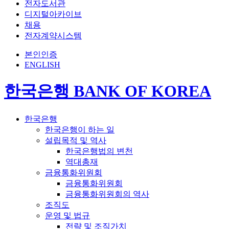
전자도서관
디지털아카이브
채용
전자계약시스템
본인인증
ENGLISH
한국은행 BANK OF KOREA
한국은행
한국은행이 하는 일
설립목적 및 역사
한국은행법의 변천
역대총재
금융통화위원회
금융통화위원회
금융통화위원회의 역사
조직도
운영 및 법규
전략 및 조직가치