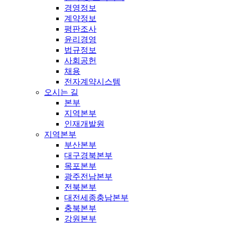
경영정보
계약정보
평판조사
윤리경영
법규정보
사회공헌
채용
전자계약시스템
오시는 길
본부
지역본부
인재개발원
지역본부
부산본부
대구경북본부
목포본부
광주전남본부
전북본부
대전세종충남본부
충북본부
강원본부