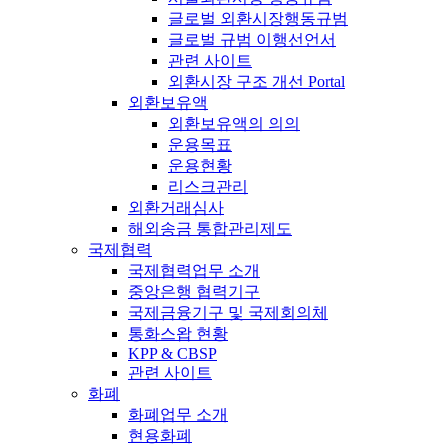
글로벌 외환시장행동규범
글로벌 규범 이행선언서
관련 사이트
외환시장 구조 개선 Portal
외환보유액
외환보유액의 의의
운용목표
운용현황
리스크관리
외환거래심사
해외송금 통합관리제도
국제협력
국제협력업무 소개
중앙은행 협력기구
국제금융기구 및 국제회의체
통화스왑 현황
KPP & CBSP
관련 사이트
화폐
화폐업무 소개
현용화폐