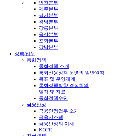
인천본부
제주본부
경기본부
경남본부
강릉본부
울산본부
포항본부
강남본부
정책/업무
통화정책
통화정책 소개
통화신용정책 운영의 일반원칙
목표 및 운영체계
통화정책방향 결정회의
일정 및 자료
통화정책수단
금융안정
금융안정업무 소개
금융시스템
금융안정의 이해
KOFR
지급결제