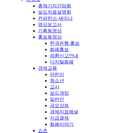
총재기자간담회
보도자료설명회
컨퍼런스·세미나
영상보고서
기획동영상
홍보동영상
한국은행 홍보
화폐홍보
외환신고안내
디지털화폐
경제교육
어린이
청소년
교사
보드게임
일반인
금요강좌
경제지표해설
지급결제
화폐이야기
쇼츠