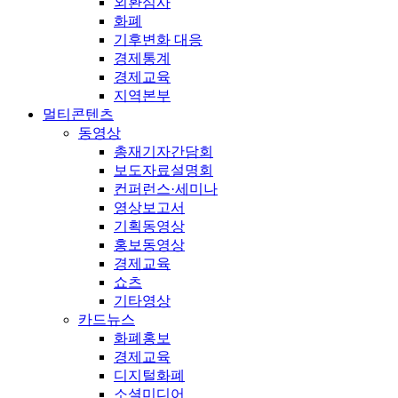
외환심사
화폐
기후변화 대응
경제통계
경제교육
지역본부
멀티콘텐츠
동영상
총재기자간담회
보도자료설명회
컨퍼런스·세미나
영상보고서
기획동영상
홍보동영상
경제교육
쇼츠
기타영상
카드뉴스
화폐홍보
경제교육
디지털화폐
소셜미디어