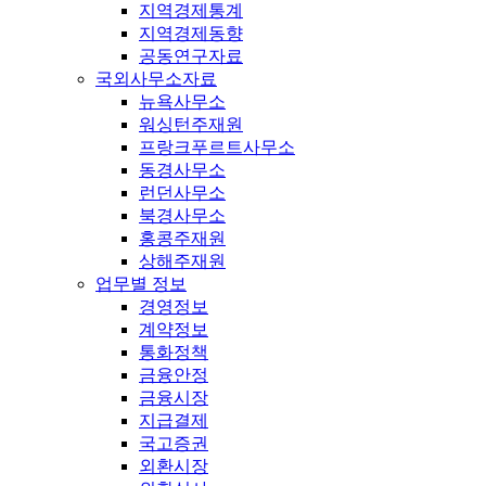
지역경제통계
지역경제동향
공동연구자료
국외사무소자료
뉴욕사무소
워싱턴주재원
프랑크푸르트사무소
동경사무소
런던사무소
북경사무소
홍콩주재원
상해주재원
업무별 정보
경영정보
계약정보
통화정책
금융안정
금융시장
지급결제
국고증권
외환시장