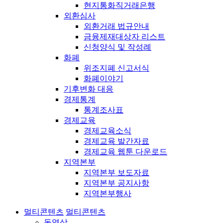
현지통화직거래은행
외환심사
외환거래 법규안내
금융제재대상자 리스트
신청양식 및 작성례
화폐
위조지폐 신고서식
화폐이야기
기후변화 대응
경제통계
통계조사표
경제교육
경제교육소식
경제교육 발간자료
경제교육 웹툰 다운로드
지역본부
지역본부 보도자료
지역본부 공지사항
지역본부행사
멀티콘텐츠
멀티콘텐츠
동영상