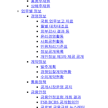
홍콩주재원
상해주재원
업무별 정보
경영정보
국회 업무보고 자료
월별 대차대조표
외부감사 결과 등
윤리경영활동
사회공헌활동
민원처리기준표
정보공개목록
개인정보 제3자 제공 공개
계약정보
발주계획
경쟁입찰계약현황
수의계약현황
통화정책
공개시장운영 공지
금융안정
금융안정포럼 개최 결과
FSB BCBS 공개협의안
글로벌 금융규제 뉴스레터