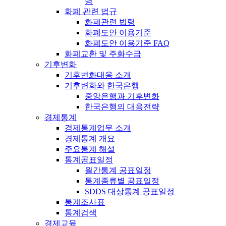
령
화폐 관련 법규
화폐관련 법령
화폐도안 이용기준
화폐도안 이용기준 FAQ
화폐교환 및 주화수급
기후변화
기후변화대응 소개
기후변화와 한국은행
중앙은행과 기후변화
한국은행의 대응전략
경제통계
경제통계업무 소개
경제통계 개요
주요통계 해설
통계공표일정
월간통계 공표일정
통계종류별 공표일정
SDDS 대상통계 공표일정
통계조사표
통계검색
경제교육