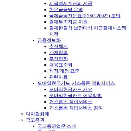
지급결제수단의 제공
한은금융망 운영
국제금융전문표준(ISO 20022) 도입
결제부족자금 지원
결제완결성 보장대상 지급결제시스템
지정
금융정보화
추진체계
관계법령
추진현황
금융표준화
제정/개정 표준
관련자료
모바일현금카드·거스름돈 적립서비스
모바일현금카드 개요
모바일현금카드 이용방법
거스름돈 적립서비스
거스름돈 적립서비스 참여
디지털화폐
국고증권
국고증권업무 소개