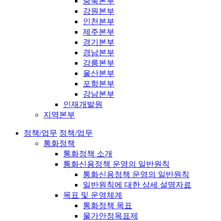
충북본부
강원본부
인천본부
제주본부
경기본부
경남본부
강릉본부
울산본부
포항본부
강남본부
인재개발원
지역본부
정책/업무
정책/업무
통화정책
통화정책 소개
통화신용정책 운영의 일반원칙
통화신용정책 운영의 일반원칙
일반원칙에 대한 상세 설명자료
목표 및 운영체계
통화정책 목표
물가안정목표제