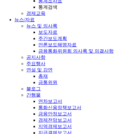
통계조사표
통계검색
경제교육
뉴스/자료
뉴스 및 의사록
보도자료
주간보도계획
언론보도해명자료
금융통화위원회 의사록 및 의결사항
공지사항
주요행사
연설 및 강연
총재
금통위원
블로그
간행물
연차보고서
통화신용정책보고서
금융안정보고서
경제전망보고서
지역경제보고서
지급결제보고서