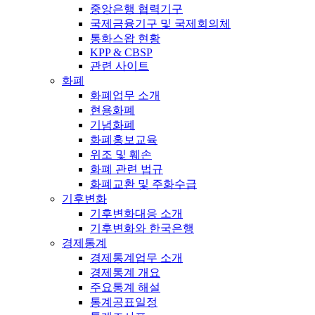
중앙은행 협력기구
국제금융기구 및 국제회의체
통화스왑 현황
KPP & CBSP
관련 사이트
화폐
화폐업무 소개
현용화폐
기념화폐
화폐홍보교육
위조 및 훼손
화폐 관련 법규
화폐교환 및 주화수급
기후변화
기후변화대응 소개
기후변화와 한국은행
경제통계
경제통계업무 소개
경제통계 개요
주요통계 해설
통계공표일정