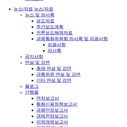
뉴스/자료
뉴스/자료
뉴스 및 의사록
보도자료
주간보도계획
언론보도해명자료
금융통화위원회 의사록 및 의결사항
의결사항
의사록
공지사항
연설 및 강연
총재 연설 및 강연
금통위원 연설 및 강연
기타 연설 및 강연
블로그
간행물
연차보고서
통화신용정책보고서
금융안정보고서
경제전망보고서
지역경제보고서