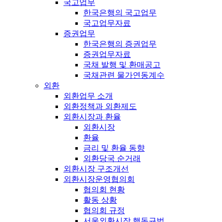
국고업무
한국은행의 국고업무
국고업무자료
증권업무
한국은행의 증권업무
증권업무자료
국채 발행 및 환매공고
국채관련 물가연동계수
외환
외환업무 소개
외환정책과 외환제도
외환시장과 환율
외환시장
환율
금리 및 환율 동향
외환당국 순거래
외환시장 구조개선
외환시장운영협의회
협의회 현황
활동 상황
협의회 규정
서울외환시장 행동규범