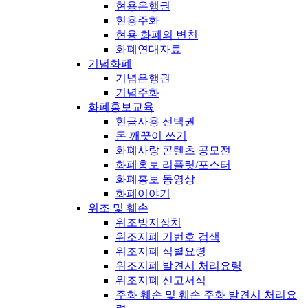
현용은행권
현용주화
현용 화폐의 변천
화폐연대자료
기념화폐
기념은행권
기념주화
화폐홍보교육
현금사용 선택권
돈 깨끗이 쓰기
화폐사랑 콘텐츠 공모전
화폐홍보 리플릿/포스터
화폐홍보 동영상
화폐이야기
위조 및 훼손
위조방지장치
위조지폐 기번호 검색
위조지폐 식별요령
위조지폐 발견시 처리요령
위조지폐 신고서식
주화 훼손 및 훼손 주화 발견시 처리요