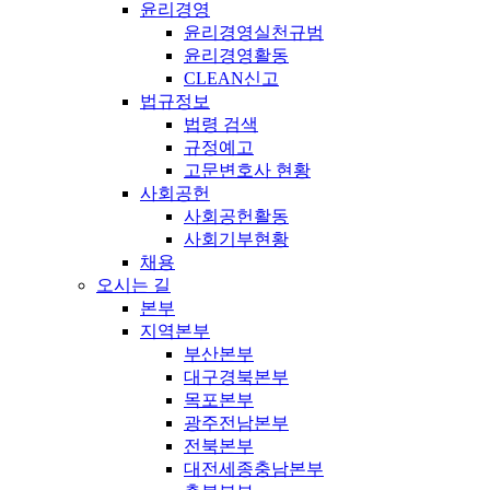
윤리경영
윤리경영실천규범
윤리경영활동
CLEAN신고
법규정보
법령 검색
규정예고
고문변호사 현황
사회공헌
사회공헌활동
사회기부현황
채용
오시는 길
본부
지역본부
부산본부
대구경북본부
목포본부
광주전남본부
전북본부
대전세종충남본부