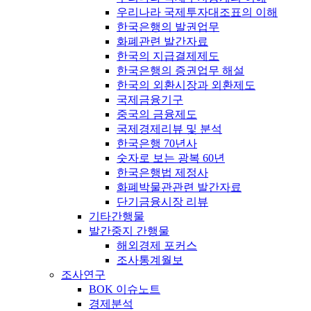
우리나라 국제투자대조표의 이해
한국은행의 발권업무
화폐관련 발간자료
한국의 지급결제제도
한국은행의 증권업무 해설
한국의 외환시장과 외환제도
국제금융기구
중국의 금융제도
국제경제리뷰 및 분석
한국은행 70년사
숫자로 보는 광복 60년
한국은행법 제정사
화폐박물관관련 발간자료
단기금융시장 리뷰
기타간행물
발간중지 간행물
해외경제 포커스
조사통계월보
조사연구
BOK 이슈노트
경제분석