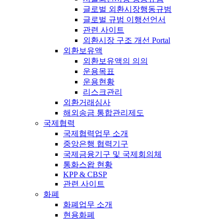
글로벌 외환시장행동규범
글로벌 규범 이행선언서
관련 사이트
외환시장 구조 개선 Portal
외환보유액
외환보유액의 의의
운용목표
운용현황
리스크관리
외환거래심사
해외송금 통합관리제도
국제협력
국제협력업무 소개
중앙은행 협력기구
국제금융기구 및 국제회의체
통화스왑 현황
KPP & CBSP
관련 사이트
화폐
화폐업무 소개
현용화폐