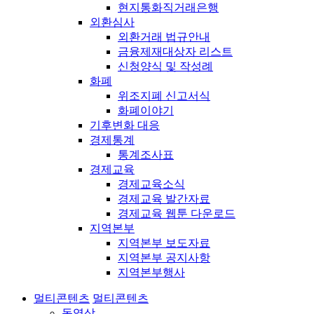
현지통화직거래은행
외환심사
외환거래 법규안내
금융제재대상자 리스트
신청양식 및 작성례
화폐
위조지폐 신고서식
화폐이야기
기후변화 대응
경제통계
통계조사표
경제교육
경제교육소식
경제교육 발간자료
경제교육 웹툰 다운로드
지역본부
지역본부 보도자료
지역본부 공지사항
지역본부행사
멀티콘텐츠
멀티콘텐츠
동영상