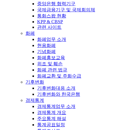
중앙은행 협력기구
국제금융기구 및 국제회의체
통화스왑 현황
KPP & CBSP
관련 사이트
화폐
화폐업무 소개
현용화폐
기념화폐
화폐홍보교육
위조 및 훼손
화폐 관련 법규
화폐교환 및 주화수급
기후변화
기후변화대응 소개
기후변화와 한국은행
경제통계
경제통계업무 소개
경제통계 개요
주요통계 해설
통계공표일정