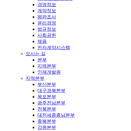
경영정보
계약정보
평판조사
윤리경영
법규정보
사회공헌
채용
전자계약시스템
오시는 길
본부
지역본부
인재개발원
지역본부
부산본부
대구경북본부
목포본부
광주전남본부
전북본부
대전세종충남본부
충북본부
강원본부