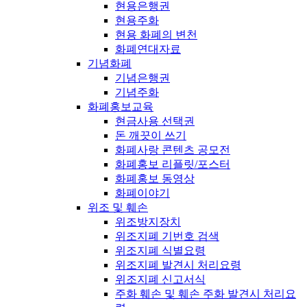
현용은행권
현용주화
현용 화폐의 변천
화폐연대자료
기념화폐
기념은행권
기념주화
화폐홍보교육
현금사용 선택권
돈 깨끗이 쓰기
화폐사랑 콘텐츠 공모전
화폐홍보 리플릿/포스터
화폐홍보 동영상
화폐이야기
위조 및 훼손
위조방지장치
위조지폐 기번호 검색
위조지폐 식별요령
위조지폐 발견시 처리요령
위조지폐 신고서식
주화 훼손 및 훼손 주화 발견시 처리요