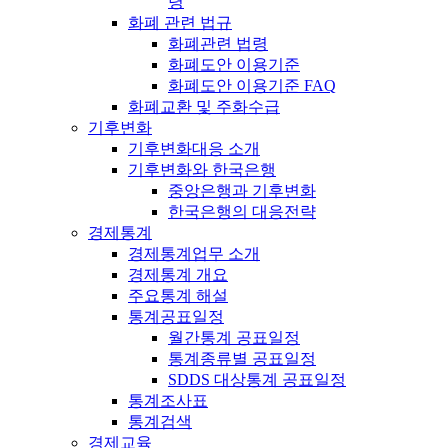
령
화폐 관련 법규
화폐관련 법령
화폐도안 이용기준
화폐도안 이용기준 FAQ
화폐교환 및 주화수급
기후변화
기후변화대응 소개
기후변화와 한국은행
중앙은행과 기후변화
한국은행의 대응전략
경제통계
경제통계업무 소개
경제통계 개요
주요통계 해설
통계공표일정
월간통계 공표일정
통계종류별 공표일정
SDDS 대상통계 공표일정
통계조사표
통계검색
경제교육