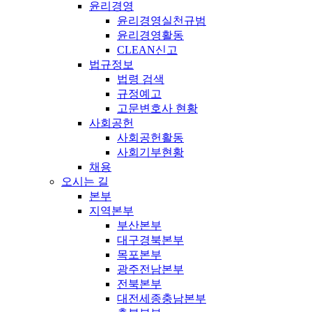
윤리경영
윤리경영실천규범
윤리경영활동
CLEAN신고
법규정보
법령 검색
규정예고
고문변호사 현황
사회공헌
사회공헌활동
사회기부현황
채용
오시는 길
본부
지역본부
부산본부
대구경북본부
목포본부
광주전남본부
전북본부
대전세종충남본부