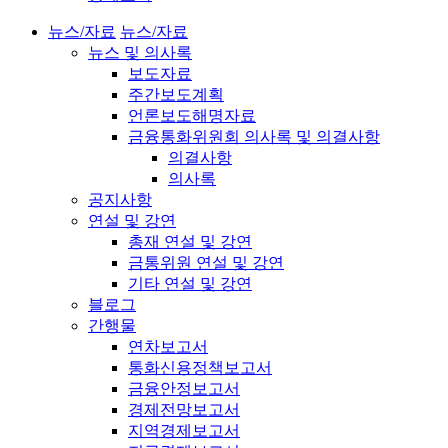
뉴스/자료
뉴스/자료
뉴스 및 의사록
보도자료
주간보도계획
언론보도해명자료
금융통화위원회 의사록 및 의결사항
의결사항
의사록
공지사항
연설 및 강연
총재 연설 및 강연
금통위원 연설 및 강연
기타 연설 및 강연
블로그
간행물
연차보고서
통화신용정책보고서
금융안정보고서
경제전망보고서
지역경제보고서