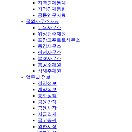
지역경제통계
지역경제동향
공동연구자료
국외사무소자료
뉴욕사무소
워싱턴주재원
프랑크푸르트사무소
동경사무소
런던사무소
북경사무소
홍콩주재원
상해주재원
업무별 정보
경영정보
계약정보
통화정책
금융안정
금융시장
지급결제
국고증권
외환시장