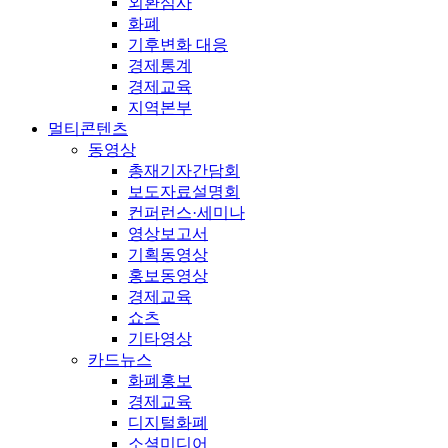
외환심사
화폐
기후변화 대응
경제통계
경제교육
지역본부
멀티콘텐츠
동영상
총재기자간담회
보도자료설명회
컨퍼런스·세미나
영상보고서
기획동영상
홍보동영상
경제교육
쇼츠
기타영상
카드뉴스
화폐홍보
경제교육
디지털화폐
소셜미디어