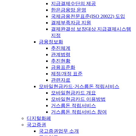
지급결제수단의 제공
한은금융망 운영
국제금융전문표준(ISO 20022) 도입
결제부족자금 지원
결제완결성 보장대상 지급결제시스템
지정
금융정보화
추진체계
관계법령
추진현황
금융표준화
제정/개정 표준
관련자료
모바일현금카드·거스름돈 적립서비스
모바일현금카드 개요
모바일현금카드 이용방법
거스름돈 적립서비스
거스름돈 적립서비스 참여
디지털화폐
국고증권
국고증권업무 소개