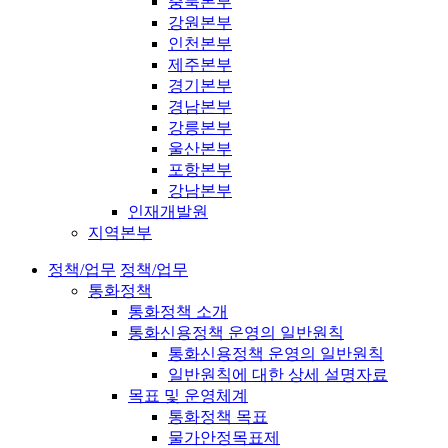
충북본부
강원본부
인천본부
제주본부
경기본부
경남본부
강릉본부
울산본부
포항본부
강남본부
인재개발원
지역본부
정책/업무
정책/업무
통화정책
통화정책 소개
통화신용정책 운영의 일반원칙
통화신용정책 운영의 일반원칙
일반원칙에 대한 상세 설명자료
목표 및 운영체계
통화정책 목표
물가안정목표제