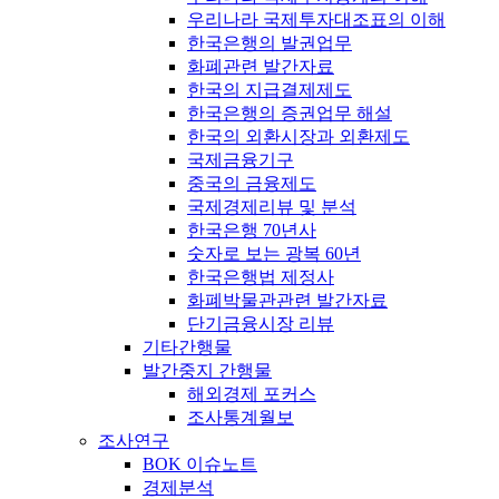
우리나라 국제투자대조표의 이해
한국은행의 발권업무
화폐관련 발간자료
한국의 지급결제제도
한국은행의 증권업무 해설
한국의 외환시장과 외환제도
국제금융기구
중국의 금융제도
국제경제리뷰 및 분석
한국은행 70년사
숫자로 보는 광복 60년
한국은행법 제정사
화폐박물관관련 발간자료
단기금융시장 리뷰
기타간행물
발간중지 간행물
해외경제 포커스
조사통계월보
조사연구
BOK 이슈노트
경제분석