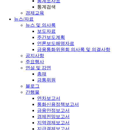
통계조사표
통계검색
경제교육
뉴스/자료
뉴스 및 의사록
보도자료
주간보도계획
언론보도해명자료
금융통화위원회 의사록 및 의결사항
공지사항
주요행사
연설 및 강연
총재
금통위원
블로그
간행물
연차보고서
통화신용정책보고서
금융안정보고서
경제전망보고서
지역경제보고서
지급결제보고서