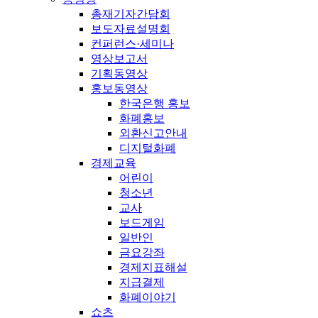
총재기자간담회
보도자료설명회
컨퍼런스·세미나
영상보고서
기획동영상
홍보동영상
한국은행 홍보
화폐홍보
외환신고안내
디지털화폐
경제교육
어린이
청소년
교사
보드게임
일반인
금요강좌
경제지표해설
지급결제
화폐이야기
쇼츠