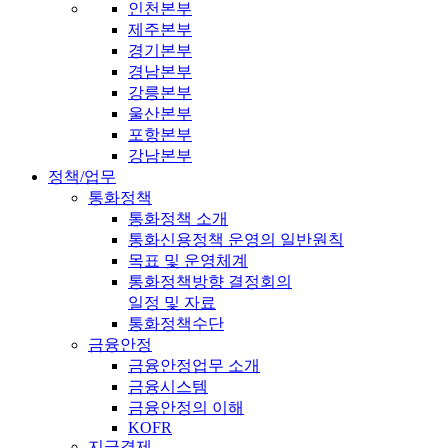
인천본부
제주본부
경기본부
경남본부
강릉본부
울산본부
포항본부
강남본부
정책/업무
통화정책
통화정책 소개
통화신용정책 운영의 일반원칙
목표 및 운영체계
통화정책방향 결정회의
일정 및 자료
통화정책수단
금융안정
금융안정업무 소개
금융시스템
금융안정의 이해
KOFR
지급결제