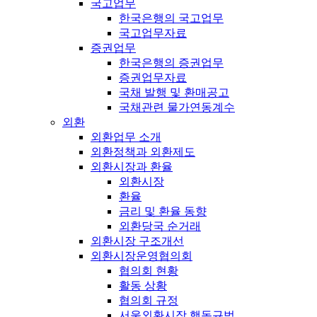
국고업무
한국은행의 국고업무
국고업무자료
증권업무
한국은행의 증권업무
증권업무자료
국채 발행 및 환매공고
국채관련 물가연동계수
외환
외환업무 소개
외환정책과 외환제도
외환시장과 환율
외환시장
환율
금리 및 환율 동향
외환당국 순거래
외환시장 구조개선
외환시장운영협의회
협의회 현황
활동 상황
협의회 규정
서울외환시장 행동규범