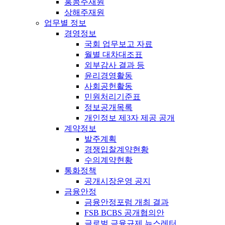
홍콩주재원
상해주재원
업무별 정보
경영정보
국회 업무보고 자료
월별 대차대조표
외부감사 결과 등
윤리경영활동
사회공헌활동
민원처리기준표
정보공개목록
개인정보 제3자 제공 공개
계약정보
발주계획
경쟁입찰계약현황
수의계약현황
통화정책
공개시장운영 공지
금융안정
금융안정포럼 개최 결과
FSB BCBS 공개협의안
글로벌 금융규제 뉴스레터