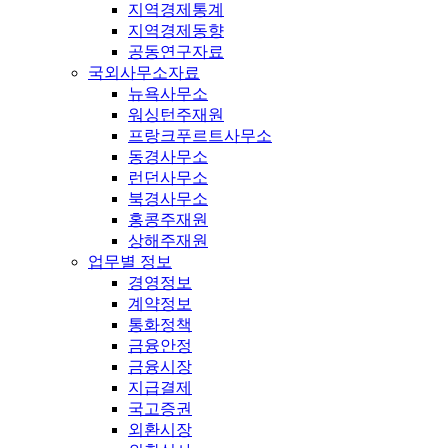
지역경제통계
지역경제동향
공동연구자료
국외사무소자료
뉴욕사무소
워싱턴주재원
프랑크푸르트사무소
동경사무소
런던사무소
북경사무소
홍콩주재원
상해주재원
업무별 정보
경영정보
계약정보
통화정책
금융안정
금융시장
지급결제
국고증권
외환시장