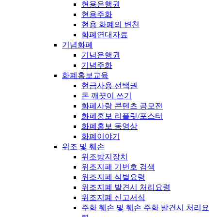
현용은행권
현용주화
현용 화폐의 변천
화폐연대자료
기념화폐
기념은행권
기념주화
화폐홍보교육
현금사용 선택권
돈 깨끗이 쓰기
화폐사랑 콘텐츠 공모전
화폐홍보 리플릿/포스터
화폐홍보 동영상
화폐이야기
위조 및 훼손
위조방지장치
위조지폐 기번호 검색
위조지폐 식별요령
위조지폐 발견시 처리요령
위조지폐 신고서식
주화 훼손 및 훼손 주화 발견시 처리요