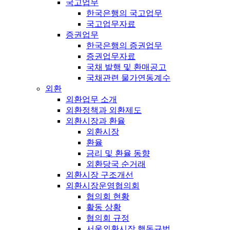
국고업무
한국은행의 국고업무
국고업무자료
증권업무
한국은행의 증권업무
증권업무자료
국채 발행 및 환매공고
국채관련 물가연동계수
외환
외환업무 소개
외환정책과 외환제도
외환시장과 환율
외환시장
환율
금리 및 환율 동향
외환당국 순거래
외환시장 구조개선
외환시장운영협의회
협의회 현황
활동 상황
협의회 규정
서울외환시장 행동규범