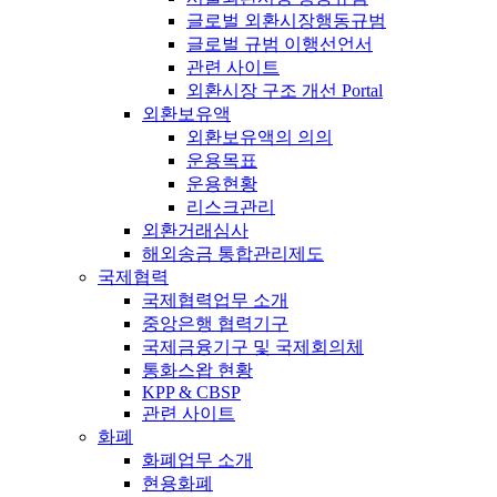
글로벌 외환시장행동규범
글로벌 규범 이행선언서
관련 사이트
외환시장 구조 개선 Portal
외환보유액
외환보유액의 의의
운용목표
운용현황
리스크관리
외환거래심사
해외송금 통합관리제도
국제협력
국제협력업무 소개
중앙은행 협력기구
국제금융기구 및 국제회의체
통화스왑 현황
KPP & CBSP
관련 사이트
화폐
화폐업무 소개
현용화폐