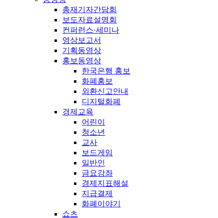
총재기자간담회
보도자료설명회
컨퍼런스·세미나
영상보고서
기획동영상
홍보동영상
한국은행 홍보
화폐홍보
외환신고안내
디지털화폐
경제교육
어린이
청소년
교사
보드게임
일반인
금요강좌
경제지표해설
지급결제
화폐이야기
쇼츠