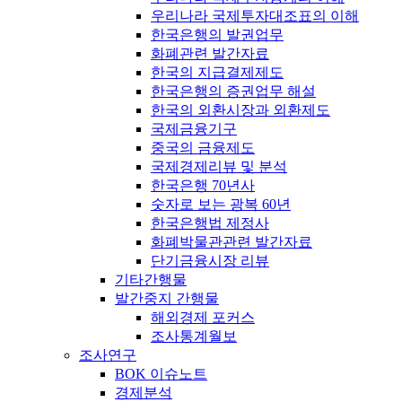
우리나라 국제투자대조표의 이해
한국은행의 발권업무
화폐관련 발간자료
한국의 지급결제제도
한국은행의 증권업무 해설
한국의 외환시장과 외환제도
국제금융기구
중국의 금융제도
국제경제리뷰 및 분석
한국은행 70년사
숫자로 보는 광복 60년
한국은행법 제정사
화폐박물관관련 발간자료
단기금융시장 리뷰
기타간행물
발간중지 간행물
해외경제 포커스
조사통계월보
조사연구
BOK 이슈노트
경제분석