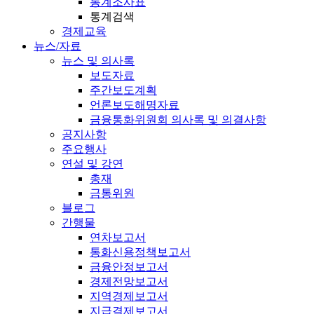
통계조사표
통계검색
경제교육
뉴스/자료
뉴스 및 의사록
보도자료
주간보도계획
언론보도해명자료
금융통화위원회 의사록 및 의결사항
공지사항
주요행사
연설 및 강연
총재
금통위원
블로그
간행물
연차보고서
통화신용정책보고서
금융안정보고서
경제전망보고서
지역경제보고서
지급결제보고서