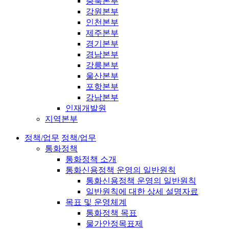
충북본부
강원본부
인천본부
제주본부
경기본부
경남본부
강릉본부
울산본부
포항본부
강남본부
인재개발원
지역본부
정책/업무
정책/업무
통화정책
통화정책 소개
통화신용정책 운영의 일반원칙
통화신용정책 운영의 일반원칙
일반원칙에 대한 상세 설명자료
목표 및 운영체계
통화정책 목표
물가안정목표제