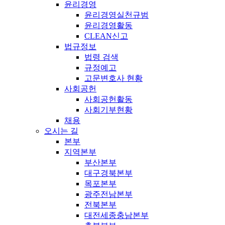
윤리경영
윤리경영실천규범
윤리경영활동
CLEAN신고
법규정보
법령 검색
규정예고
고문변호사 현황
사회공헌
사회공헌활동
사회기부현황
채용
오시는 길
본부
지역본부
부산본부
대구경북본부
목포본부
광주전남본부
전북본부
대전세종충남본부