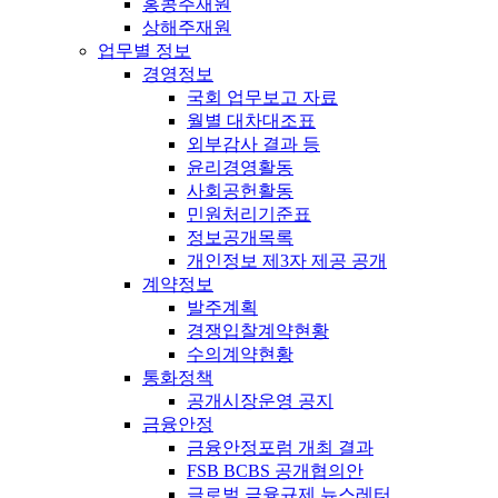
홍콩주재원
상해주재원
업무별 정보
경영정보
국회 업무보고 자료
월별 대차대조표
외부감사 결과 등
윤리경영활동
사회공헌활동
민원처리기준표
정보공개목록
개인정보 제3자 제공 공개
계약정보
발주계획
경쟁입찰계약현황
수의계약현황
통화정책
공개시장운영 공지
금융안정
금융안정포럼 개최 결과
FSB BCBS 공개협의안
글로벌 금융규제 뉴스레터