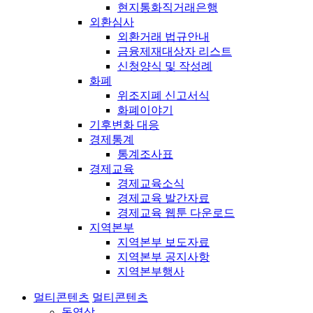
현지통화직거래은행
외환심사
외환거래 법규안내
금융제재대상자 리스트
신청양식 및 작성례
화폐
위조지폐 신고서식
화폐이야기
기후변화 대응
경제통계
통계조사표
경제교육
경제교육소식
경제교육 발간자료
경제교육 웹툰 다운로드
지역본부
지역본부 보도자료
지역본부 공지사항
지역본부행사
멀티콘텐츠
멀티콘텐츠
동영상