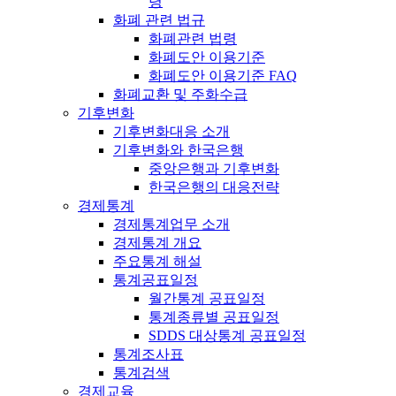
령
화폐 관련 법규
화폐관련 법령
화폐도안 이용기준
화폐도안 이용기준 FAQ
화폐교환 및 주화수급
기후변화
기후변화대응 소개
기후변화와 한국은행
중앙은행과 기후변화
한국은행의 대응전략
경제통계
경제통계업무 소개
경제통계 개요
주요통계 해설
통계공표일정
월간통계 공표일정
통계종류별 공표일정
SDDS 대상통계 공표일정
통계조사표
통계검색
경제교육