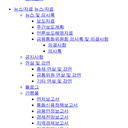
뉴스/자료
뉴스/자료
뉴스 및 의사록
보도자료
주간보도계획
언론보도해명자료
금융통화위원회 의사록 및 의결사항
의결사항
의사록
공지사항
연설 및 강연
총재 연설 및 강연
금통위원 연설 및 강연
기타 연설 및 강연
블로그
간행물
연차보고서
통화신용정책보고서
금융안정보고서
경제전망보고서
지역경제보고서