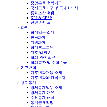
중앙은행 협력기구
국제금융기구 및 국제회의체
통화스왑 현황
KPP & CBSP
관련 사이트
화폐
화폐업무 소개
현용화폐
기념화폐
화폐홍보교육
위조 및 훼손
화폐 관련 법규
화폐교환 및 주화수급
기후변화
기후변화대응 소개
기후변화와 한국은행
경제통계
경제통계업무 소개
경제통계 개요
주요통계 해설
통계공표일정