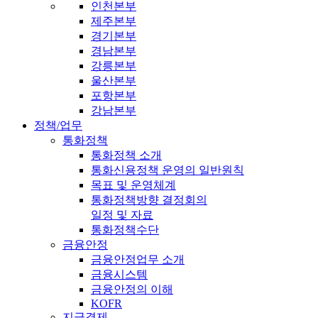
인천본부
제주본부
경기본부
경남본부
강릉본부
울산본부
포항본부
강남본부
정책/업무
통화정책
통화정책 소개
통화신용정책 운영의 일반원칙
목표 및 운영체계
통화정책방향 결정회의
일정 및 자료
통화정책수단
금융안정
금융안정업무 소개
금융시스템
금융안정의 이해
KOFR
지급결제