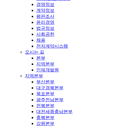
경영정보
계약정보
평판조사
윤리경영
법규정보
사회공헌
채용
전자계약시스템
오시는 길
본부
지역본부
인재개발원
지역본부
부산본부
대구경북본부
목포본부
광주전남본부
전북본부
대전세종충남본부
충북본부
강원본부