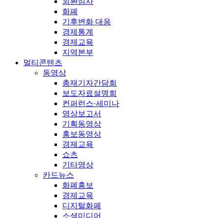
외환심사
화폐
기후변화 대응
경제통계
경제교육
지역본부
멀티콘텐츠
동영상
총재기자간담회
보도자료설명회
컨퍼런스·세미나
영상보고서
기획동영상
홍보동영상
경제교육
쇼츠
기타영상
카드뉴스
화폐홍보
경제교육
디지털화폐
소셜미디어