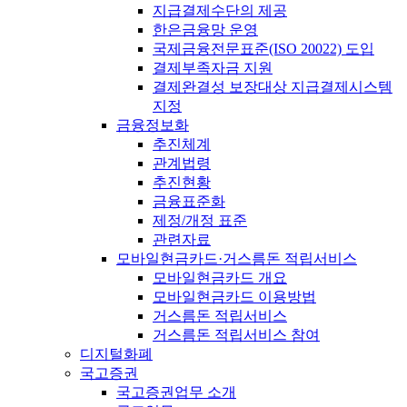
지급결제수단의 제공
한은금융망 운영
국제금융전문표준(ISO 20022) 도입
결제부족자금 지원
결제완결성 보장대상 지급결제시스템
지정
금융정보화
추진체계
관계법령
추진현황
금융표준화
제정/개정 표준
관련자료
모바일현금카드·거스름돈 적립서비스
모바일현금카드 개요
모바일현금카드 이용방법
거스름돈 적립서비스
거스름돈 적립서비스 참여
디지털화폐
국고증권
국고증권업무 소개