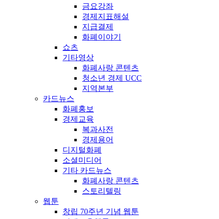
금요강좌
경제지표해설
지급결제
화폐이야기
쇼츠
기타영상
화폐사랑 콘텐츠
청소년 경제 UCC
지역본부
카드뉴스
화폐홍보
경제교육
복과사전
경제용어
디지털화폐
소셜미디어
기타 카드뉴스
화폐사랑 콘텐츠
스토리텔링
웹툰
창립 70주년 기념 웹툰