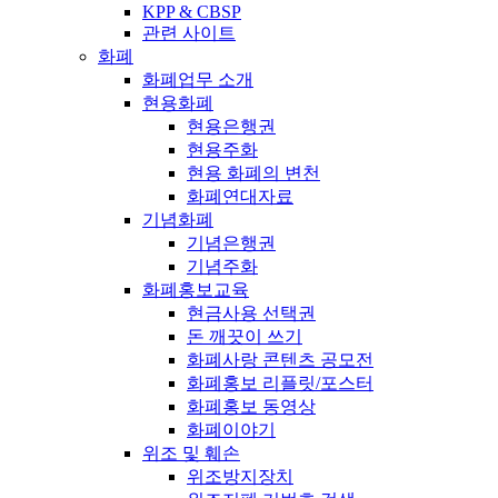
KPP & CBSP
관련 사이트
화폐
화폐업무 소개
현용화폐
현용은행권
현용주화
현용 화폐의 변천
화폐연대자료
기념화폐
기념은행권
기념주화
화폐홍보교육
현금사용 선택권
돈 깨끗이 쓰기
화폐사랑 콘텐츠 공모전
화폐홍보 리플릿/포스터
화폐홍보 동영상
화폐이야기
위조 및 훼손
위조방지장치