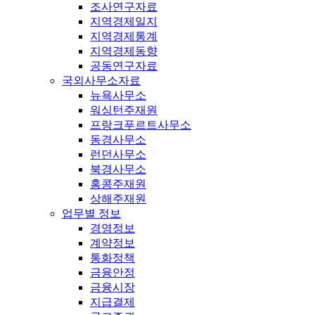
조사연구자료
지역경제일지
지역경제통계
지역경제동향
공동연구자료
국외사무소자료
뉴욕사무소
워싱턴주재원
프랑크푸르트사무소
동경사무소
런던사무소
북경사무소
홍콩주재원
상해주재원
업무별 정보
경영정보
계약정보
통화정책
금융안정
금융시장
지급결제