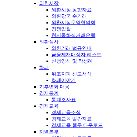
외환시장
외환시장 동향자료
외환당국 순거래
외환시장운영협의회
경쟁입찰
현지통화직거래은행
외환심사
외환거래 법규안내
금융제재대상자 리스트
신청양식 및 작성례
화폐
위조지폐 신고서식
화폐이야기
기후변화 대응
경제통계
통계조사표
경제교육
경제교육소식
경제교육 발간자료
경제교육 웹툰 다운로드
지역본부