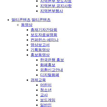
지역본부 보도자료
지역본부 공지사항
지역본부행사
멀티콘텐츠
멀티콘텐츠
동영상
총재기자간담회
보도자료설명회
컨퍼런스·세미나
영상보고서
기획동영상
홍보동영상
한국은행 홍보
화폐홍보
외환신고안내
디지털화폐
경제교육
어린이
청소년
교사
보드게임
일반인