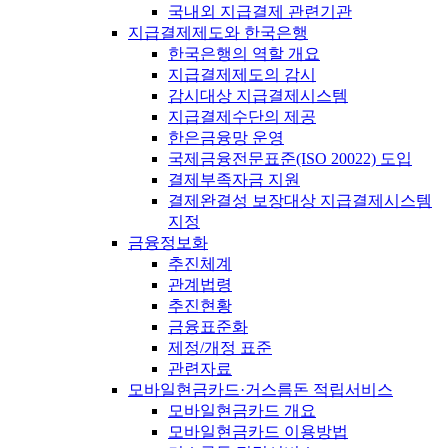
국내외 지급결제 관련기관
지급결제제도와 한국은행
한국은행의 역할 개요
지급결제제도의 감시
감시대상 지급결제시스템
지급결제수단의 제공
한은금융망 운영
국제금융전문표준(ISO 20022) 도입
결제부족자금 지원
결제완결성 보장대상 지급결제시스템
지정
금융정보화
추진체계
관계법령
추진현황
금융표준화
제정/개정 표준
관련자료
모바일현금카드·거스름돈 적립서비스
모바일현금카드 개요
모바일현금카드 이용방법