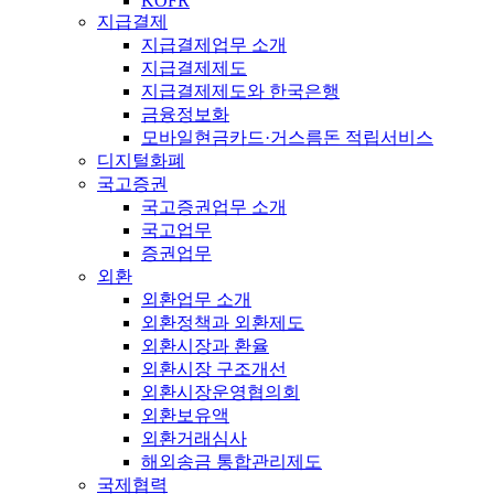
KOFR
지급결제
지급결제업무 소개
지급결제제도
지급결제제도와 한국은행
금융정보화
모바일현금카드·거스름돈 적립서비스
디지털화폐
국고증권
국고증권업무 소개
국고업무
증권업무
외환
외환업무 소개
외환정책과 외환제도
외환시장과 환율
외환시장 구조개선
외환시장운영협의회
외환보유액
외환거래심사
해외송금 통합관리제도
국제협력