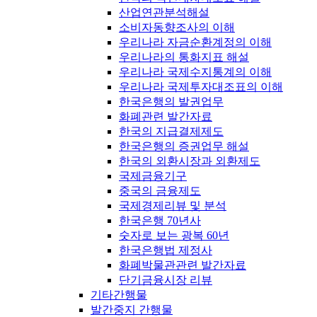
산업연관분석해설
소비자동향조사의 이해
우리나라 자금순환계정의 이해
우리나라의 통화지표 해설
우리나라 국제수지통계의 이해
우리나라 국제투자대조표의 이해
한국은행의 발권업무
화폐관련 발간자료
한국의 지급결제제도
한국은행의 증권업무 해설
한국의 외환시장과 외환제도
국제금융기구
중국의 금융제도
국제경제리뷰 및 분석
한국은행 70년사
숫자로 보는 광복 60년
한국은행법 제정사
화폐박물관관련 발간자료
단기금융시장 리뷰
기타간행물
발간중지 간행물