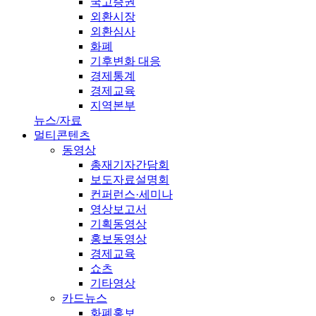
국고증권
외환시장
외환심사
화폐
기후변화 대응
경제통계
경제교육
지역본부
뉴스/자료
멀티콘텐츠
동영상
총재기자간담회
보도자료설명회
컨퍼런스·세미나
영상보고서
기획동영상
홍보동영상
경제교육
쇼츠
기타영상
카드뉴스
화폐홍보