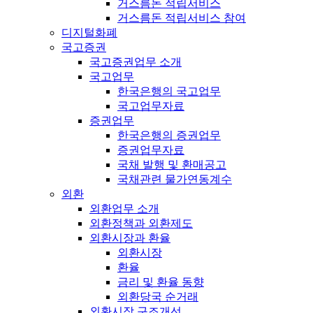
거스름돈 적립서비스
거스름돈 적립서비스 참여
디지털화폐
국고증권
국고증권업무 소개
국고업무
한국은행의 국고업무
국고업무자료
증권업무
한국은행의 증권업무
증권업무자료
국채 발행 및 환매공고
국채관련 물가연동계수
외환
외환업무 소개
외환정책과 외환제도
외환시장과 환율
외환시장
환율
금리 및 환율 동향
외환당국 순거래
외환시장 구조개선