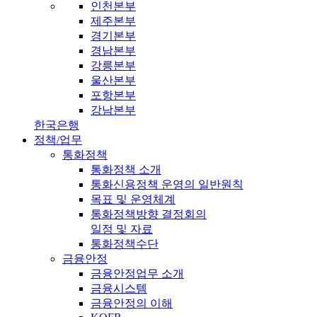
인천본부
제주본부
경기본부
경남본부
강릉본부
울산본부
포항본부
강남본부
한국은행
정책/업무
통화정책
통화정책 소개
통화신용정책 운영의 일반원칙
목표 및 운영체계
통화정책방향 결정회의
일정 및 자료
통화정책수단
금융안정
금융안정업무 소개
금융시스템
금융안정의 이해