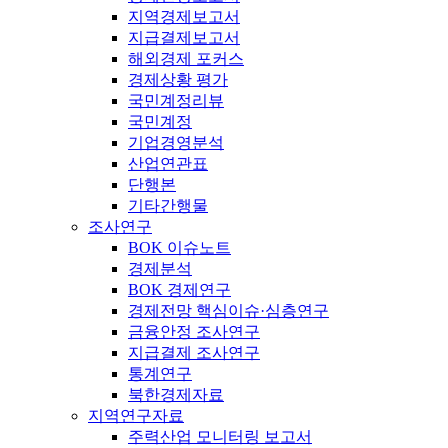
지역경제보고서
지급결제보고서
해외경제 포커스
경제상황 평가
국민계정리뷰
국민계정
기업경영분석
산업연관표
단행본
기타간행물
조사연구
BOK 이슈노트
경제분석
BOK 경제연구
경제전망 핵심이슈·심층연구
금융안정 조사연구
지급결제 조사연구
통계연구
북한경제자료
지역연구자료
주력산업 모니터링 보고서