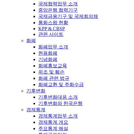
국제협력업무 소개
중앙은행 협력기구
국제금융기구 및 국제회의체
통화스왑 현황
KPP & CBSP
관련 사이트
화폐
화폐업무 소개
현용화폐
기념화폐
화폐홍보교육
위조 및 훼손
화폐 관련 법규
화폐교환 및 주화수급
기후변화
기후변화대응 소개
기후변화와 한국은행
경제통계
경제통계업무 소개
경제통계 개요
주요통계 해설