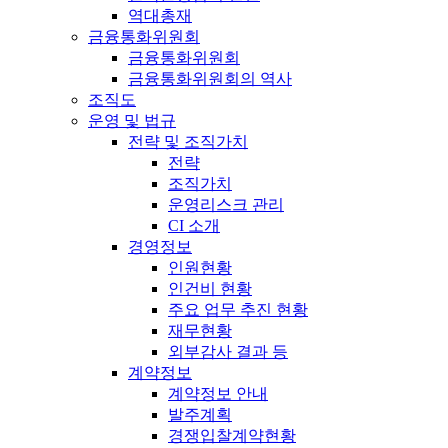
역대총재
금융통화위원회
금융통화위원회
금융통화위원회의 역사
조직도
운영 및 법규
전략 및 조직가치
전략
조직가치
운영리스크 관리
CI 소개
경영정보
인원현황
인건비 현황
주요 업무 추진 현황
재무현황
외부감사 결과 등
계약정보
계약정보 안내
발주계획
경쟁입찰계약현황