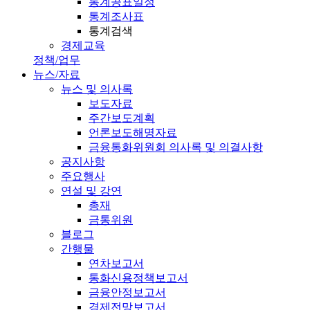
통계공표일정
통계조사표
통계검색
경제교육
정책/업무
뉴스/자료
뉴스 및 의사록
보도자료
주간보도계획
언론보도해명자료
금융통화위원회 의사록 및 의결사항
공지사항
주요행사
연설 및 강연
총재
금통위원
블로그
간행물
연차보고서
통화신용정책보고서
금융안정보고서
경제전망보고서