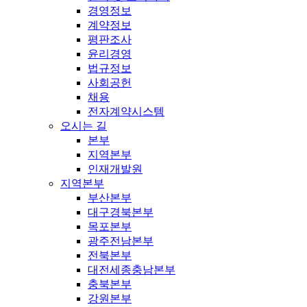
경영정보
계약정보
평판조사
윤리경영
법규정보
사회공헌
채용
전자계약시스템
오시는 길
본부
지역본부
인재개발원
지역본부
부산본부
대구경북본부
목포본부
광주전남본부
전북본부
대전세종충남본부
충북본부
강원본부