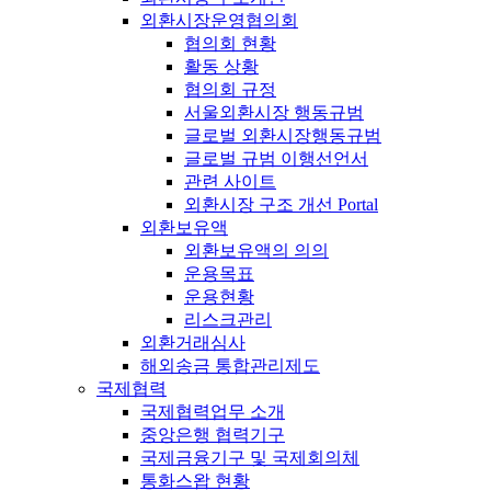
외환시장운영협의회
협의회 현황
활동 상황
협의회 규정
서울외환시장 행동규범
글로벌 외환시장행동규범
글로벌 규범 이행선언서
관련 사이트
외환시장 구조 개선 Portal
외환보유액
외환보유액의 의의
운용목표
운용현황
리스크관리
외환거래심사
해외송금 통합관리제도
국제협력
국제협력업무 소개
중앙은행 협력기구
국제금융기구 및 국제회의체
통화스왑 현황