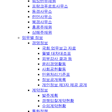
워싱턴주재원
프랑크푸르트사무소
동경사무소
런던사무소
북경사무소
홍콩주재원
상해주재원
업무별 정보
경영정보
국회 업무보고 자료
월별 대차대조표
외부감사 결과 등
윤리경영활동
사회공헌활동
민원처리기준표
정보공개목록
개인정보 제3자 제공 공개
계약정보
발주계획
경쟁입찰계약현황
수의계약현황
통화정책