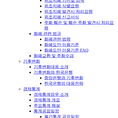
위조지폐 기번호 검색
위조지폐 식별요령
위조지폐 발견시 처리요령
위조지폐 신고서식
주화 훼손 및 훼손 주화 발견시 처리요
령
화폐 관련 법규
화폐관련 법령
화폐도안 이용기준
화폐도안 이용기준 FAQ
화폐교환 및 주화수급
기후변화
기후변화대응 소개
기후변화와 한국은행
중앙은행과 기후변화
한국은행의 대응전략
경제통계
경제통계업무 소개
경제통계 개요
주요통계 해설
통계공표일정
월간통계 공표일정