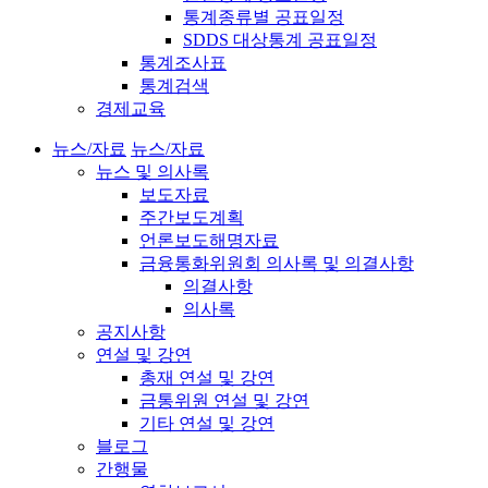
통계종류별 공표일정
SDDS 대상통계 공표일정
통계조사표
통계검색
경제교육
뉴스/자료
뉴스/자료
뉴스 및 의사록
보도자료
주간보도계획
언론보도해명자료
금융통화위원회 의사록 및 의결사항
의결사항
의사록
공지사항
연설 및 강연
총재 연설 및 강연
금통위원 연설 및 강연
기타 연설 및 강연
블로그
간행물