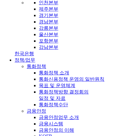
인천본부
제주본부
경기본부
경남본부
강릉본부
울산본부
포항본부
강남본부
한국은행
정책/업무
통화정책
통화정책 소개
통화신용정책 운영의 일반원칙
목표 및 운영체계
통화정책방향 결정회의
일정 및 자료
통화정책수단
금융안정
금융안정업무 소개
금융시스템
금융안정의 이해