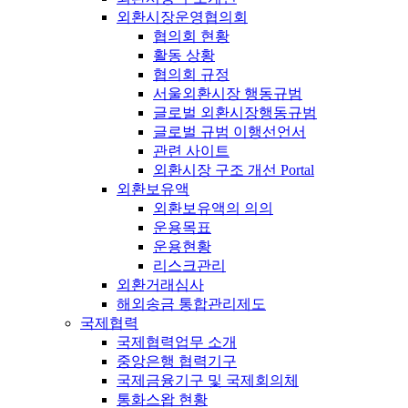
외환시장운영협의회
협의회 현황
활동 상황
협의회 규정
서울외환시장 행동규범
글로벌 외환시장행동규범
글로벌 규범 이행선언서
관련 사이트
외환시장 구조 개선 Portal
외환보유액
외환보유액의 의의
운용목표
운용현황
리스크관리
외환거래심사
해외송금 통합관리제도
국제협력
국제협력업무 소개
중앙은행 협력기구
국제금융기구 및 국제회의체
통화스왑 현황