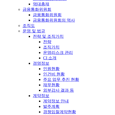
역대총재
금융통화위원회
금융통화위원회
금융통화위원회의 역사
조직도
운영 및 법규
전략 및 조직가치
전략
조직가치
운영리스크 관리
CI 소개
경영정보
인원현황
인건비 현황
주요 업무 추진 현황
재무현황
외부감사 결과 등
계약정보
계약정보 안내
발주계획
경쟁입찰계약현황