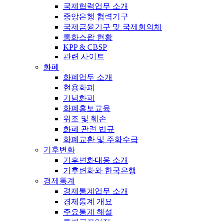
국제협력업무 소개
중앙은행 협력기구
국제금융기구 및 국제회의체
통화스왑 현황
KPP & CBSP
관련 사이트
화폐
화폐업무 소개
현용화폐
기념화폐
화폐홍보교육
위조 및 훼손
화폐 관련 법규
화폐교환 및 주화수급
기후변화
기후변화대응 소개
기후변화와 한국은행
경제통계
경제통계업무 소개
경제통계 개요
주요통계 해설