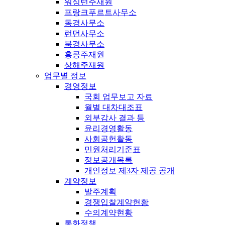
워싱턴주재원
프랑크푸르트사무소
동경사무소
런던사무소
북경사무소
홍콩주재원
상해주재원
업무별 정보
경영정보
국회 업무보고 자료
월별 대차대조표
외부감사 결과 등
윤리경영활동
사회공헌활동
민원처리기준표
정보공개목록
개인정보 제3자 제공 공개
계약정보
발주계획
경쟁입찰계약현황
수의계약현황
통화정책