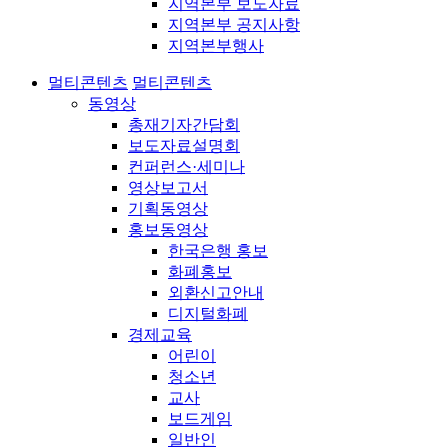
지역본부 보도자료
지역본부 공지사항
지역본부행사
멀티콘텐츠
멀티콘텐츠
동영상
총재기자간담회
보도자료설명회
컨퍼런스·세미나
영상보고서
기획동영상
홍보동영상
한국은행 홍보
화폐홍보
외환신고안내
디지털화폐
경제교육
어린이
청소년
교사
보드게임
일반인