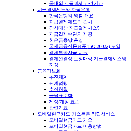
국내외 지급결제 관련기관
지급결제제도와 한국은행
한국은행의 역할 개요
지급결제제도의 감시
감시대상 지급결제시스템
지급결제수단의 제공
한은금융망 운영
국제금융전문표준(ISO 20022) 도입
결제부족자금 지원
결제완결성 보장대상 지급결제시스템
지정
금융정보화
추진체계
관계법령
추진현황
금융표준화
제정/개정 표준
관련자료
모바일현금카드·거스름돈 적립서비스
모바일현금카드 개요
모바일현금카드 이용방법