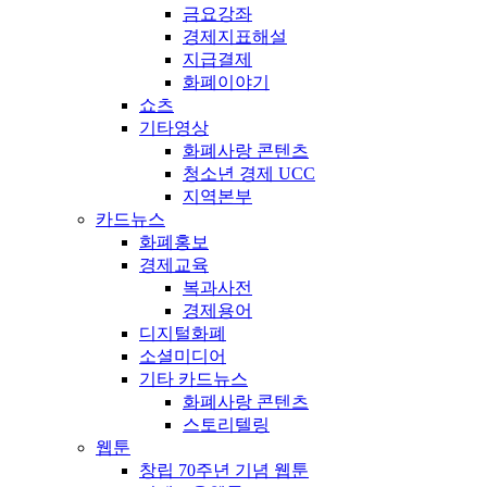
금요강좌
경제지표해설
지급결제
화폐이야기
쇼츠
기타영상
화폐사랑 콘텐츠
청소년 경제 UCC
지역본부
카드뉴스
화폐홍보
경제교육
복과사전
경제용어
디지털화폐
소셜미디어
기타 카드뉴스
화폐사랑 콘텐츠
스토리텔링
웹툰
창립 70주년 기념 웹툰