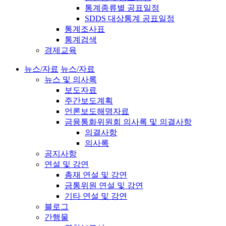
통계종류별 공표일정
SDDS 대상통계 공표일정
통계조사표
통계검색
경제교육
뉴스/자료
뉴스/자료
뉴스 및 의사록
보도자료
주간보도계획
언론보도해명자료
금융통화위원회 의사록 및 의결사항
의결사항
의사록
공지사항
연설 및 강연
총재 연설 및 강연
금통위원 연설 및 강연
기타 연설 및 강연
블로그
간행물