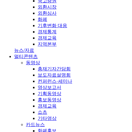
국고증권
외환시장
외환심사
화폐
기후변화 대응
경제통계
경제교육
지역본부
뉴스/자료
멀티콘텐츠
동영상
총재기자간담회
보도자료설명회
컨퍼런스·세미나
영상보고서
기획동영상
홍보동영상
경제교육
쇼츠
기타영상
카드뉴스
화폐홍보