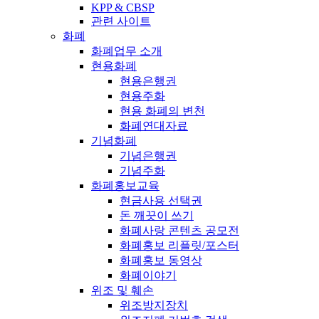
KPP & CBSP
관련 사이트
화폐
화폐업무 소개
현용화폐
현용은행권
현용주화
현용 화폐의 변천
화폐연대자료
기념화폐
기념은행권
기념주화
화폐홍보교육
현금사용 선택권
돈 깨끗이 쓰기
화폐사랑 콘텐츠 공모전
화폐홍보 리플릿/포스터
화폐홍보 동영상
화폐이야기
위조 및 훼손
위조방지장치