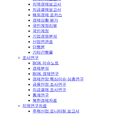
지역경제보고서
지급결제보고서
해외경제 포커스
경제상황 평가
국민계정리뷰
국민계정
기업경영분석
산업연관표
단행본
기타간행물
조사연구
BOK 이슈노트
경제분석
BOK 경제연구
경제전망 핵심이슈·심층연구
금융안정 조사연구
지급결제 조사연구
통계연구
북한경제자료
지역연구자료
주력산업 모니터링 보고서