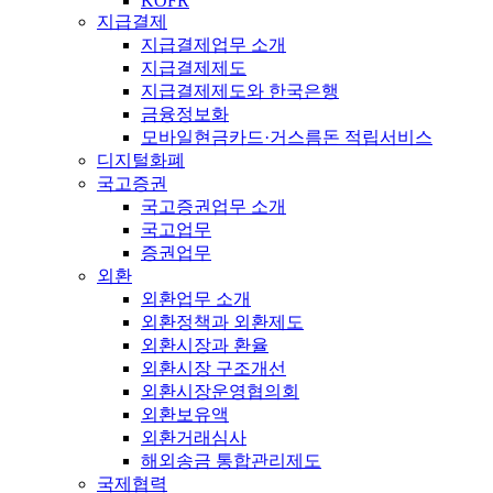
KOFR
지급결제
지급결제업무 소개
지급결제제도
지급결제제도와 한국은행
금융정보화
모바일현금카드·거스름돈 적립서비스
디지털화폐
국고증권
국고증권업무 소개
국고업무
증권업무
외환
외환업무 소개
외환정책과 외환제도
외환시장과 환율
외환시장 구조개선
외환시장운영협의회
외환보유액
외환거래심사
해외송금 통합관리제도
국제협력