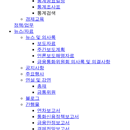
통계공표일정
통계조사표
통계검색
경제교육
정책/업무
뉴스/자료
뉴스 및 의사록
보도자료
주간보도계획
언론보도해명자료
금융통화위원회 의사록 및 의결사항
공지사항
주요행사
연설 및 강연
총재
금통위원
블로그
간행물
연차보고서
통화신용정책보고서
금융안정보고서
경제전망보고서