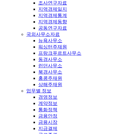
조사연구자료
지역경제일지
지역경제통계
지역경제동향
공동연구자료
국외사무소자료
뉴욕사무소
워싱턴주재원
프랑크푸르트사무소
동경사무소
런던사무소
북경사무소
홍콩주재원
상해주재원
업무별 정보
경영정보
계약정보
통화정책
금융안정
금융시장
지급결제