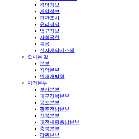
경영정보
계약정보
평판조사
윤리경영
법규정보
사회공헌
채용
전자계약시스템
오시는 길
본부
지역본부
인재개발원
지역본부
부산본부
대구경북본부
목포본부
광주전남본부
전북본부
대전세종충남본부
충북본부
강원본부