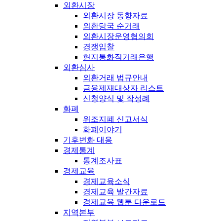
외환시장
외환시장 동향자료
외환당국 순거래
외환시장운영협의회
경쟁입찰
현지통화직거래은행
외환심사
외환거래 법규안내
금융제재대상자 리스트
신청양식 및 작성례
화폐
위조지폐 신고서식
화폐이야기
기후변화 대응
경제통계
통계조사표
경제교육
경제교육소식
경제교육 발간자료
경제교육 웹툰 다운로드
지역본부