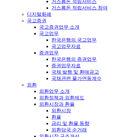
거스름돈 적립서비스
거스름돈 적립서비스 참여
디지털화폐
국고증권
국고증권업무 소개
국고업무
한국은행의 국고업무
국고업무자료
증권업무
한국은행의 증권업무
증권업무자료
국채 발행 및 환매공고
국채관련 물가연동계수
외환
외환업무 소개
외환정책과 외환제도
외환시장과 환율
외환시장
환율
금리 및 환율 동향
외환당국 순거래
외환시장 구조개선