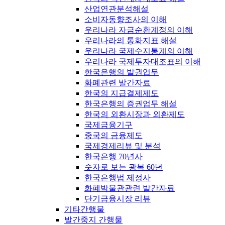
산업연관분석해설
소비자동향조사의 이해
우리나라 자금순환계정의 이해
우리나라의 통화지표 해설
우리나라 국제수지통계의 이해
우리나라 국제투자대조표의 이해
한국은행의 발권업무
화폐관련 발간자료
한국의 지급결제제도
한국은행의 증권업무 해설
한국의 외환시장과 외환제도
국제금융기구
중국의 금융제도
국제경제리뷰 및 분석
한국은행 70년사
숫자로 보는 광복 60년
한국은행법 제정사
화폐박물관관련 발간자료
단기금융시장 리뷰
기타간행물
발간중지 간행물