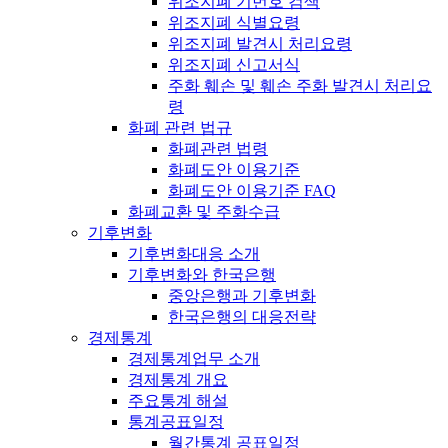
위조지폐 기번호 검색
위조지폐 식별요령
위조지폐 발견시 처리요령
위조지폐 신고서식
주화 훼손 및 훼손 주화 발견시 처리요
령
화폐 관련 법규
화폐관련 법령
화폐도안 이용기준
화폐도안 이용기준 FAQ
화폐교환 및 주화수급
기후변화
기후변화대응 소개
기후변화와 한국은행
중앙은행과 기후변화
한국은행의 대응전략
경제통계
경제통계업무 소개
경제통계 개요
주요통계 해설
통계공표일정
월간통계 공표일정