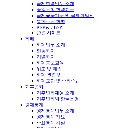
국제협력업무 소개
중앙은행 협력기구
국제금융기구 및 국제회의체
통화스왑 현황
KPP & CBSP
관련 사이트
화폐
화폐업무 소개
현용화폐
기념화폐
화폐홍보교육
위조 및 훼손
화폐 관련 법규
화폐교환 및 주화수급
기후변화
기후변화대응 소개
기후변화와 한국은행
경제통계
경제통계업무 소개
경제통계 개요
주요통계 해설