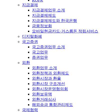
KOFR
지급결제
지급결제업무 소개
지급결제제도
지급결제제도와 한국은행
금융정보화
모바일현금카드·거스름돈 적립서비스
디지털화폐
국고증권
국고증권업무 소개
국고업무
증권업무
외환
외환업무 소개
외환정책과 외환제도
외환시장과 환율
외환시장 구조개선
외환시장운영협의회
외환보유액
외환거래심사
해외송금 통합관리제도
국제협력