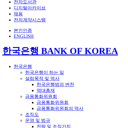
전자도서관
디지털아카이브
채용
전자계약시스템
본인인증
ENGLISH
한국은행 BANK OF KOREA
한국은행
한국은행이 하는 일
설립목적 및 역사
한국은행법의 변천
역대총재
금융통화위원회
금융통화위원회
금융통화위원회의 역사
조직도
운영 및 법규
전략 및 조직가치