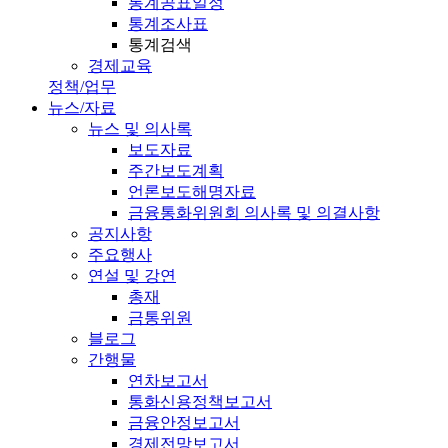
통계공표일정
통계조사표
통계검색
경제교육
정책/업무
뉴스/자료
뉴스 및 의사록
보도자료
주간보도계획
언론보도해명자료
금융통화위원회 의사록 및 의결사항
공지사항
주요행사
연설 및 강연
총재
금통위원
블로그
간행물
연차보고서
통화신용정책보고서
금융안정보고서
경제전망보고서