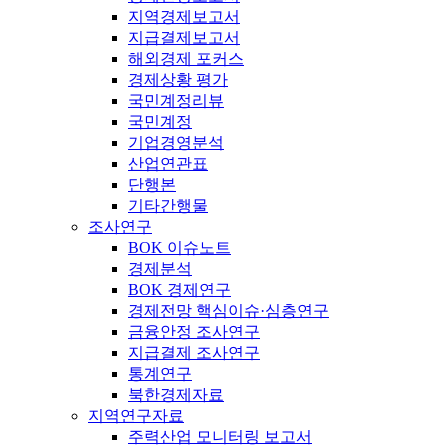
지역경제보고서
지급결제보고서
해외경제 포커스
경제상황 평가
국민계정리뷰
국민계정
기업경영분석
산업연관표
단행본
기타간행물
조사연구
BOK 이슈노트
경제분석
BOK 경제연구
경제전망 핵심이슈·심층연구
금융안정 조사연구
지급결제 조사연구
통계연구
북한경제자료
지역연구자료
주력산업 모니터링 보고서