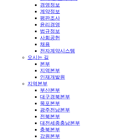
경영정보
계약정보
평판조사
윤리경영
법규정보
사회공헌
채용
전자계약시스템
오시는 길
본부
지역본부
인재개발원
지역본부
부산본부
대구경북본부
목포본부
광주전남본부
전북본부
대전세종충남본부
충북본부
강원본부