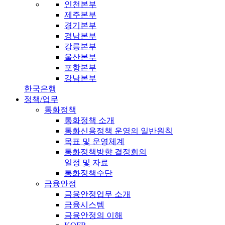
인천본부
제주본부
경기본부
경남본부
강릉본부
울산본부
포항본부
강남본부
한국은행
정책/업무
통화정책
통화정책 소개
통화신용정책 운영의 일반원칙
목표 및 운영체계
통화정책방향 결정회의
일정 및 자료
통화정책수단
금융안정
금융안정업무 소개
금융시스템
금융안정의 이해