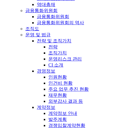
역대총재
금융통화위원회
금융통화위원회
금융통화위원회의 역사
조직도
운영 및 법규
전략 및 조직가치
전략
조직가치
운영리스크 관리
CI 소개
경영정보
인원현황
인건비 현황
주요 업무 추진 현황
재무현황
외부감사 결과 등
계약정보
계약정보 안내
발주계획
경쟁입찰계약현황