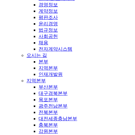
경영정보
계약정보
평판조사
윤리경영
법규정보
사회공헌
채용
전자계약시스템
오시는 길
본부
지역본부
인재개발원
지역본부
부산본부
대구경북본부
목포본부
광주전남본부
전북본부
대전세종충남본부
충북본부
강원본부