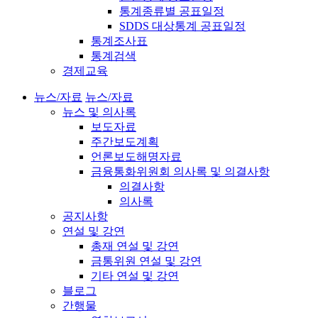
통계종류별 공표일정
SDDS 대상통계 공표일정
통계조사표
통계검색
경제교육
뉴스/자료
뉴스/자료
뉴스 및 의사록
보도자료
주간보도계획
언론보도해명자료
금융통화위원회 의사록 및 의결사항
의결사항
의사록
공지사항
연설 및 강연
총재 연설 및 강연
금통위원 연설 및 강연
기타 연설 및 강연
블로그
간행물