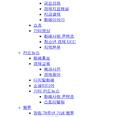
금요강좌
경제지표해설
지급결제
화폐이야기
쇼츠
기타영상
화폐사랑 콘텐츠
청소년 경제 UCC
지역본부
카드뉴스
화폐홍보
경제교육
복과사전
경제용어
디지털화폐
소셜미디어
기타 카드뉴스
화폐사랑 콘텐츠
스토리텔링
웹툰
창립 70주년 기념 웹툰