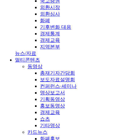
국고증권
외환시장
외환심사
화폐
기후변화 대응
경제통계
경제교육
지역본부
뉴스/자료
멀티콘텐츠
동영상
총재기자간담회
보도자료설명회
컨퍼런스·세미나
영상보고서
기획동영상
홍보동영상
경제교육
쇼츠
기타영상
카드뉴스
화폐홍보