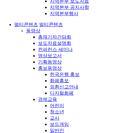
지역본부 보도자료
지역본부 공지사항
지역본부행사
멀티콘텐츠
멀티콘텐츠
동영상
총재기자간담회
보도자료설명회
컨퍼런스·세미나
영상보고서
기획동영상
홍보동영상
한국은행 홍보
화폐홍보
외환신고안내
디지털화폐
경제교육
어린이
청소년
교사
보드게임
일반인