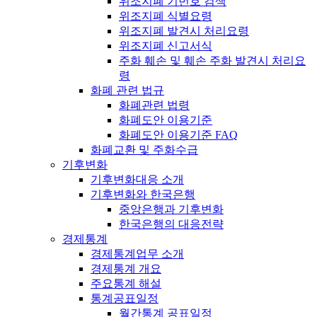
위조지폐 기번호 검색
위조지폐 식별요령
위조지폐 발견시 처리요령
위조지폐 신고서식
주화 훼손 및 훼손 주화 발견시 처리요
령
화폐 관련 법규
화폐관련 법령
화폐도안 이용기준
화폐도안 이용기준 FAQ
화폐교환 및 주화수급
기후변화
기후변화대응 소개
기후변화와 한국은행
중앙은행과 기후변화
한국은행의 대응전략
경제통계
경제통계업무 소개
경제통계 개요
주요통계 해설
통계공표일정
월간통계 공표일정