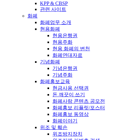
KPP & CBSP
관련 사이트
화폐
화폐업무 소개
현용화폐
현용은행권
현용주화
현용 화폐의 변천
화폐연대자료
기념화폐
기념은행권
기념주화
화폐홍보교육
현금사용 선택권
돈 깨끗이 쓰기
화폐사랑 콘텐츠 공모전
화폐홍보 리플릿/포스터
화폐홍보 동영상
화폐이야기
위조 및 훼손
위조방지장치