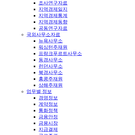
조사연구자료
지역경제일지
지역경제통계
지역경제동향
공동연구자료
국외사무소자료
뉴욕사무소
워싱턴주재원
프랑크푸르트사무소
동경사무소
런던사무소
북경사무소
홍콩주재원
상해주재원
업무별 정보
경영정보
계약정보
통화정책
금융안정
금융시장
지급결제