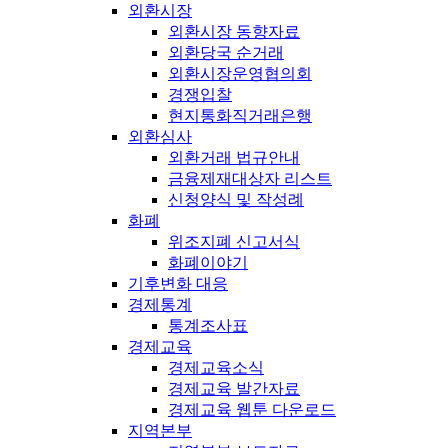
외환시장
외환시장 동향자료
외환당국 순거래
외환시장운영협의회
경쟁입찰
현지통화직거래은행
외환심사
외환거래 법규안내
금융제재대상자 리스트
신청양식 및 작성례
화폐
위조지폐 신고서식
화폐이야기
기후변화 대응
경제통계
통계조사표
경제교육
경제교육소식
경제교육 발간자료
경제교육 웹툰 다운로드
지역본부