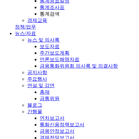
통계공표일정
통계조사표
통계검색
경제교육
정책/업무
뉴스/자료
뉴스 및 의사록
보도자료
주간보도계획
언론보도해명자료
금융통화위원회 의사록 및 의결사항
공지사항
주요행사
연설 및 강연
총재
금통위원
블로그
간행물
연차보고서
통화신용정책보고서
금융안정보고서
경제전망보고서