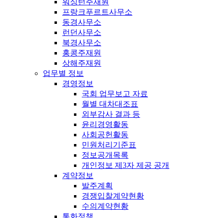
워싱턴주재원
프랑크푸르트사무소
동경사무소
런던사무소
북경사무소
홍콩주재원
상해주재원
업무별 정보
경영정보
국회 업무보고 자료
월별 대차대조표
외부감사 결과 등
윤리경영활동
사회공헌활동
민원처리기준표
정보공개목록
개인정보 제3자 제공 공개
계약정보
발주계획
경쟁입찰계약현황
수의계약현황
통화정책