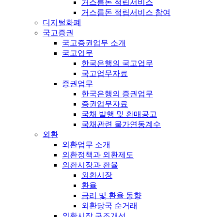
거스름돈 적립서비스
거스름돈 적립서비스 참여
디지털화폐
국고증권
국고증권업무 소개
국고업무
한국은행의 국고업무
국고업무자료
증권업무
한국은행의 증권업무
증권업무자료
국채 발행 및 환매공고
국채관련 물가연동계수
외환
외환업무 소개
외환정책과 외환제도
외환시장과 환율
외환시장
환율
금리 및 환율 동향
외환당국 순거래
외환시장 구조개선