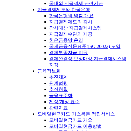
국내외 지급결제 관련기관
지급결제제도와 한국은행
한국은행의 역할 개요
지급결제제도의 감시
감시대상 지급결제시스템
지급결제수단의 제공
한은금융망 운영
국제금융전문표준(ISO 20022) 도입
결제부족자금 지원
결제완결성 보장대상 지급결제시스템
지정
금융정보화
추진체계
관계법령
추진현황
금융표준화
제정/개정 표준
관련자료
모바일현금카드·거스름돈 적립서비스
모바일현금카드 개요
모바일현금카드 이용방법