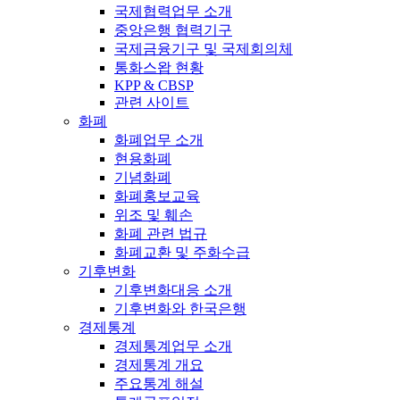
국제협력업무 소개
중앙은행 협력기구
국제금융기구 및 국제회의체
통화스왑 현황
KPP & CBSP
관련 사이트
화폐
화폐업무 소개
현용화폐
기념화폐
화폐홍보교육
위조 및 훼손
화폐 관련 법규
화폐교환 및 주화수급
기후변화
기후변화대응 소개
기후변화와 한국은행
경제통계
경제통계업무 소개
경제통계 개요
주요통계 해설