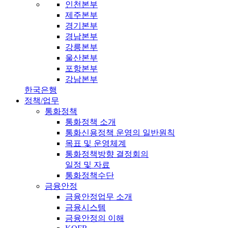
인천본부
제주본부
경기본부
경남본부
강릉본부
울산본부
포항본부
강남본부
한국은행
정책/업무
통화정책
통화정책 소개
통화신용정책 운영의 일반원칙
목표 및 운영체계
통화정책방향 결정회의
일정 및 자료
통화정책수단
금융안정
금융안정업무 소개
금융시스템
금융안정의 이해