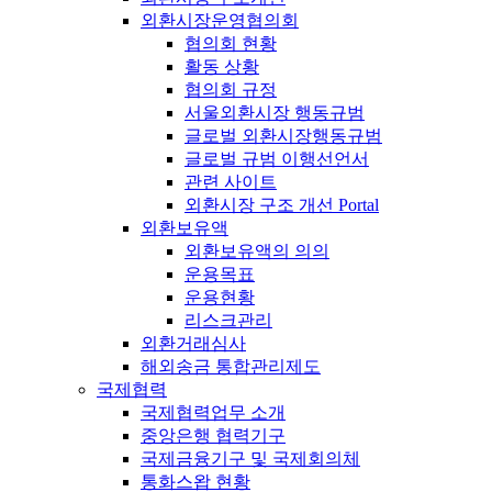
외환시장운영협의회
협의회 현황
활동 상황
협의회 규정
서울외환시장 행동규범
글로벌 외환시장행동규범
글로벌 규범 이행선언서
관련 사이트
외환시장 구조 개선 Portal
외환보유액
외환보유액의 의의
운용목표
운용현황
리스크관리
외환거래심사
해외송금 통합관리제도
국제협력
국제협력업무 소개
중앙은행 협력기구
국제금융기구 및 국제회의체
통화스왑 현황