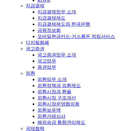
KOFR
지급결제
지급결제업무 소개
지급결제제도
지급결제제도와 한국은행
금융정보화
모바일현금카드·거스름돈 적립서비스
디지털화폐
국고증권
국고증권업무 소개
국고업무
증권업무
외환
외환업무 소개
외환정책과 외환제도
외환시장과 환율
외환시장 구조개선
외환시장운영협의회
외환보유액
외환거래심사
해외송금 통합관리제도
국제협력