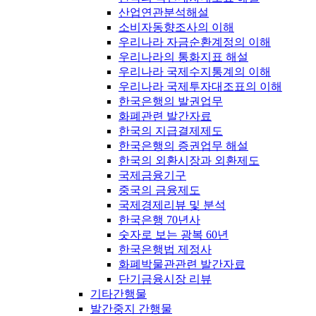
산업연관분석해설
소비자동향조사의 이해
우리나라 자금순환계정의 이해
우리나라의 통화지표 해설
우리나라 국제수지통계의 이해
우리나라 국제투자대조표의 이해
한국은행의 발권업무
화폐관련 발간자료
한국의 지급결제제도
한국은행의 증권업무 해설
한국의 외환시장과 외환제도
국제금융기구
중국의 금융제도
국제경제리뷰 및 분석
한국은행 70년사
숫자로 보는 광복 60년
한국은행법 제정사
화폐박물관관련 발간자료
단기금융시장 리뷰
기타간행물
발간중지 간행물