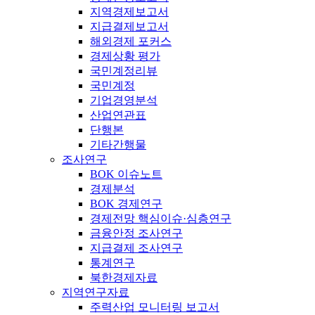
지역경제보고서
지급결제보고서
해외경제 포커스
경제상황 평가
국민계정리뷰
국민계정
기업경영분석
산업연관표
단행본
기타간행물
조사연구
BOK 이슈노트
경제분석
BOK 경제연구
경제전망 핵심이슈·심층연구
금융안정 조사연구
지급결제 조사연구
통계연구
북한경제자료
지역연구자료
주력산업 모니터링 보고서