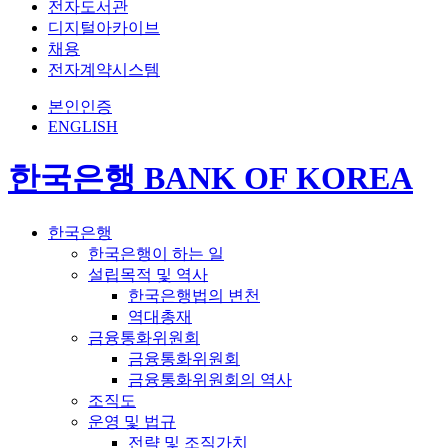
전자도서관
디지털아카이브
채용
전자계약시스템
본인인증
ENGLISH
한국은행 BANK OF KOREA
한국은행
한국은행이 하는 일
설립목적 및 역사
한국은행법의 변천
역대총재
금융통화위원회
금융통화위원회
금융통화위원회의 역사
조직도
운영 및 법규
전략 및 조직가치