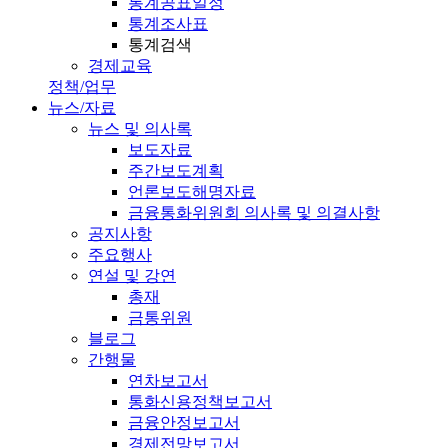
통계공표일정
통계조사표
통계검색
경제교육
정책/업무
뉴스/자료
뉴스 및 의사록
보도자료
주간보도계획
언론보도해명자료
금융통화위원회 의사록 및 의결사항
공지사항
주요행사
연설 및 강연
총재
금통위원
블로그
간행물
연차보고서
통화신용정책보고서
금융안정보고서
경제전망보고서