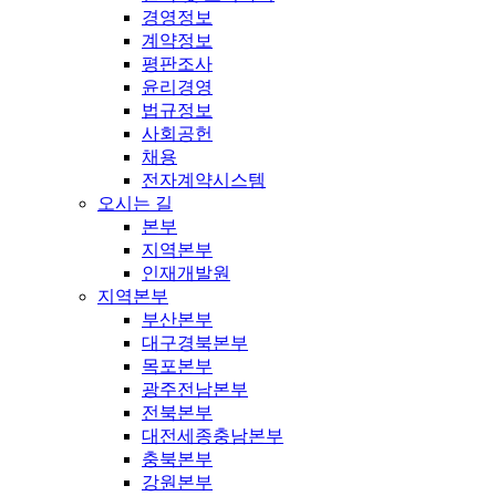
경영정보
계약정보
평판조사
윤리경영
법규정보
사회공헌
채용
전자계약시스템
오시는 길
본부
지역본부
인재개발원
지역본부
부산본부
대구경북본부
목포본부
광주전남본부
전북본부
대전세종충남본부
충북본부
강원본부