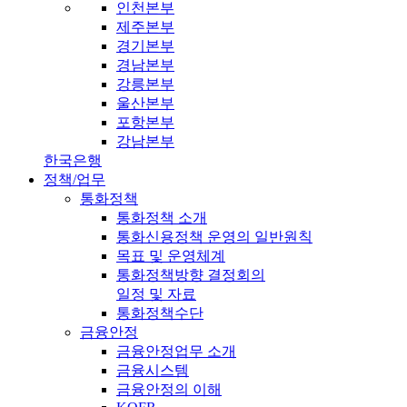
인천본부
제주본부
경기본부
경남본부
강릉본부
울산본부
포항본부
강남본부
한국은행
정책/업무
통화정책
통화정책 소개
통화신용정책 운영의 일반원칙
목표 및 운영체계
통화정책방향 결정회의
일정 및 자료
통화정책수단
금융안정
금융안정업무 소개
금융시스템
금융안정의 이해