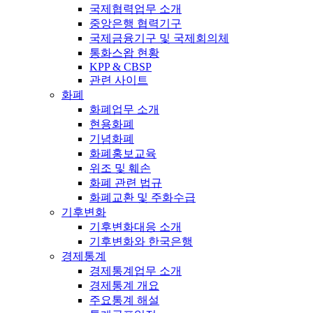
국제협력업무 소개
중앙은행 협력기구
국제금융기구 및 국제회의체
통화스왑 현황
KPP & CBSP
관련 사이트
화폐
화폐업무 소개
현용화폐
기념화폐
화폐홍보교육
위조 및 훼손
화폐 관련 법규
화폐교환 및 주화수급
기후변화
기후변화대응 소개
기후변화와 한국은행
경제통계
경제통계업무 소개
경제통계 개요
주요통계 해설