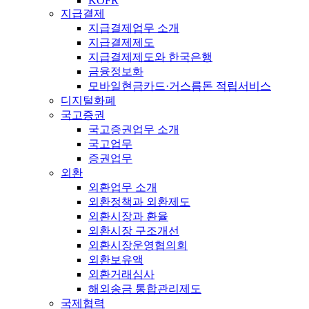
KOFR
지급결제
지급결제업무 소개
지급결제제도
지급결제제도와 한국은행
금융정보화
모바일현금카드·거스름돈 적립서비스
디지털화폐
국고증권
국고증권업무 소개
국고업무
증권업무
외환
외환업무 소개
외환정책과 외환제도
외환시장과 환율
외환시장 구조개선
외환시장운영협의회
외환보유액
외환거래심사
해외송금 통합관리제도
국제협력