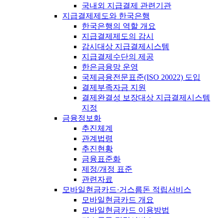
국내외 지급결제 관련기관
지급결제제도와 한국은행
한국은행의 역할 개요
지급결제제도의 감시
감시대상 지급결제시스템
지급결제수단의 제공
한은금융망 운영
국제금융전문표준(ISO 20022) 도입
결제부족자금 지원
결제완결성 보장대상 지급결제시스템
지정
금융정보화
추진체계
관계법령
추진현황
금융표준화
제정/개정 표준
관련자료
모바일현금카드·거스름돈 적립서비스
모바일현금카드 개요
모바일현금카드 이용방법