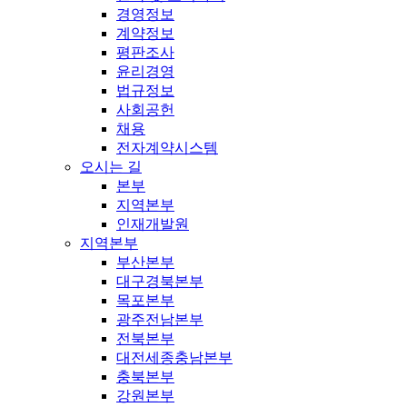
경영정보
계약정보
평판조사
윤리경영
법규정보
사회공헌
채용
전자계약시스템
오시는 길
본부
지역본부
인재개발원
지역본부
부산본부
대구경북본부
목포본부
광주전남본부
전북본부
대전세종충남본부
충북본부
강원본부