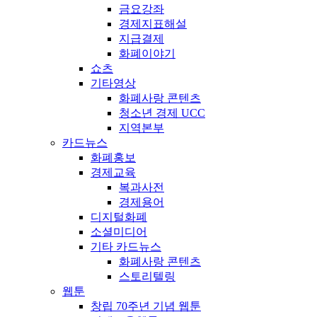
금요강좌
경제지표해설
지급결제
화폐이야기
쇼츠
기타영상
화폐사랑 콘텐츠
청소년 경제 UCC
지역본부
카드뉴스
화폐홍보
경제교육
복과사전
경제용어
디지털화폐
소셜미디어
기타 카드뉴스
화폐사랑 콘텐츠
스토리텔링
웹툰
창립 70주년 기념 웹툰