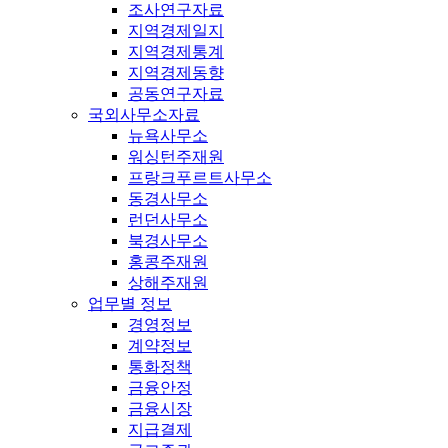
조사연구자료
지역경제일지
지역경제통계
지역경제동향
공동연구자료
국외사무소자료
뉴욕사무소
워싱턴주재원
프랑크푸르트사무소
동경사무소
런던사무소
북경사무소
홍콩주재원
상해주재원
업무별 정보
경영정보
계약정보
통화정책
금융안정
금융시장
지급결제