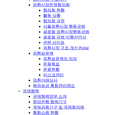
외환시장운영협의회
협의회 현황
활동 상황
협의회 규정
서울외환시장 행동규범
글로벌 외환시장행동규범
글로벌 규범 이행선언서
관련 사이트
외환시장 구조 개선 Portal
외환보유액
외환보유액의 의의
운용목표
운용현황
리스크관리
외환거래심사
해외송금 통합관리제도
국제협력
국제협력업무 소개
중앙은행 협력기구
국제금융기구 및 국제회의체
통화스왑 현황