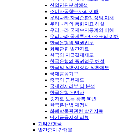
산업연관분석해설
소비자동향조사의 이해
우리나라 자금순환계정의 이해
우리나라의 통화지표 해설
우리나라 국제수지통계의 이해
우리나라 국제투자대조표의 이해
한국은행의 발권업무
화폐관련 발간자료
한국의 지급결제제도
한국은행의 증권업무 해설
한국의 외환시장과 외환제도
국제금융기구
중국의 금융제도
국제경제리뷰 및 분석
한국은행 70년사
숫자로 보는 광복 60년
한국은행법 제정사
화폐박물관관련 발간자료
단기금융시장 리뷰
기타간행물
발간중지 간행물