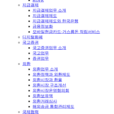
KOFR
지급결제
지급결제업무 소개
지급결제제도
지급결제제도와 한국은행
금융정보화
모바일현금카드·거스름돈 적립서비스
디지털화폐
국고증권
국고증권업무 소개
국고업무
증권업무
외환
외환업무 소개
외환정책과 외환제도
외환시장과 환율
외환시장 구조개선
외환시장운영협의회
외환보유액
외환거래심사
해외송금 통합관리제도
국제협력