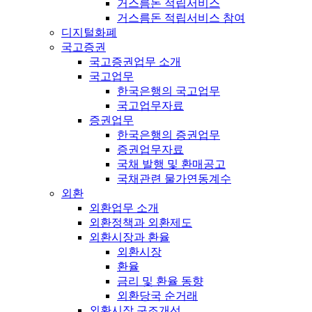
거스름돈 적립서비스
거스름돈 적립서비스 참여
디지털화폐
국고증권
국고증권업무 소개
국고업무
한국은행의 국고업무
국고업무자료
증권업무
한국은행의 증권업무
증권업무자료
국채 발행 및 환매공고
국채관련 물가연동계수
외환
외환업무 소개
외환정책과 외환제도
외환시장과 환율
외환시장
환율
금리 및 환율 동향
외환당국 순거래
외환시장 구조개선