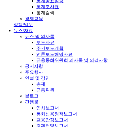
통계공표일정
통계조사표
통계검색
경제교육
정책/업무
뉴스/자료
뉴스 및 의사록
보도자료
주간보도계획
언론보도해명자료
금융통화위원회 의사록 및 의결사항
공지사항
주요행사
연설 및 강연
총재
금통위원
블로그
간행물
연차보고서
통화신용정책보고서
금융안정보고서
경제전망보고서