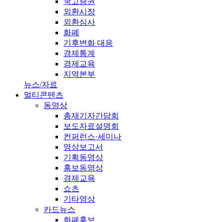
국고증권
외환시장
외환심사
화폐
기후변화 대응
경제통계
경제교육
지역본부
뉴스/자료
멀티콘텐츠
동영상
총재기자간담회
보도자료설명회
컨퍼런스·세미나
영상보고서
기획동영상
홍보동영상
경제교육
쇼츠
기타영상
카드뉴스
화폐홍보