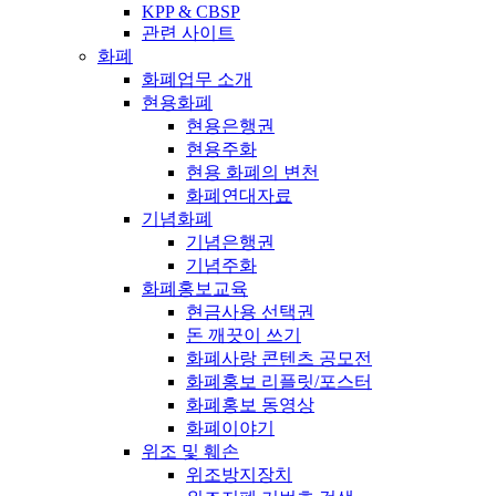
KPP & CBSP
관련 사이트
화폐
화폐업무 소개
현용화폐
현용은행권
현용주화
현용 화폐의 변천
화폐연대자료
기념화폐
기념은행권
기념주화
화폐홍보교육
현금사용 선택권
돈 깨끗이 쓰기
화폐사랑 콘텐츠 공모전
화폐홍보 리플릿/포스터
화폐홍보 동영상
화폐이야기
위조 및 훼손
위조방지장치