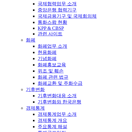
국제협력업무 소개
중앙은행 협력기구
국제금융기구 및 국제회의체
통화스왑 현황
KPP & CBSP
관련 사이트
화폐
화폐업무 소개
현용화폐
기념화폐
화폐홍보교육
위조 및 훼손
화폐 관련 법규
화폐교환 및 주화수급
기후변화
기후변화대응 소개
기후변화와 한국은행
경제통계
경제통계업무 소개
경제통계 개요
주요통계 해설