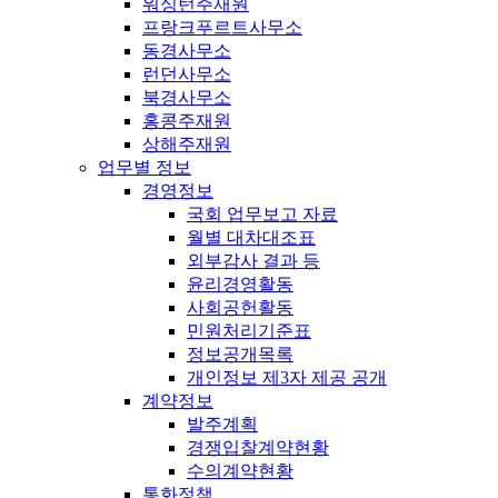
워싱턴주재원
프랑크푸르트사무소
동경사무소
런던사무소
북경사무소
홍콩주재원
상해주재원
업무별 정보
경영정보
국회 업무보고 자료
월별 대차대조표
외부감사 결과 등
윤리경영활동
사회공헌활동
민원처리기준표
정보공개목록
개인정보 제3자 제공 공개
계약정보
발주계획
경쟁입찰계약현황
수의계약현황
통화정책