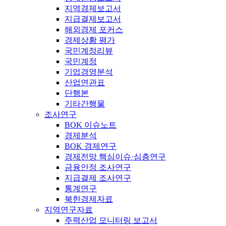
지역경제보고서
지급결제보고서
해외경제 포커스
경제상황 평가
국민계정리뷰
국민계정
기업경영분석
산업연관표
단행본
기타간행물
조사연구
BOK 이슈노트
경제분석
BOK 경제연구
경제전망 핵심이슈·심층연구
금융안정 조사연구
지급결제 조사연구
통계연구
북한경제자료
지역연구자료
주력산업 모니터링 보고서