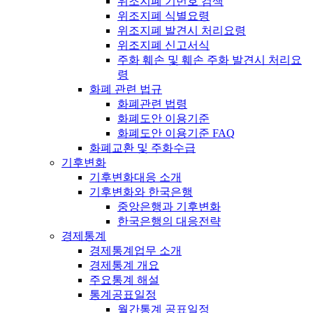
위조지폐 기번호 검색
위조지폐 식별요령
위조지폐 발견시 처리요령
위조지폐 신고서식
주화 훼손 및 훼손 주화 발견시 처리요
령
화폐 관련 법규
화폐관련 법령
화폐도안 이용기준
화폐도안 이용기준 FAQ
화폐교환 및 주화수급
기후변화
기후변화대응 소개
기후변화와 한국은행
중앙은행과 기후변화
한국은행의 대응전략
경제통계
경제통계업무 소개
경제통계 개요
주요통계 해설
통계공표일정
월간통계 공표일정