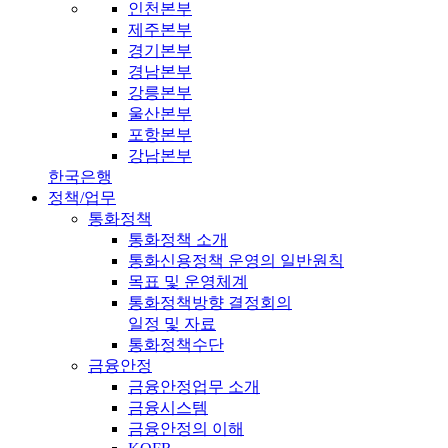
인천본부
제주본부
경기본부
경남본부
강릉본부
울산본부
포항본부
강남본부
한국은행
정책/업무
통화정책
통화정책 소개
통화신용정책 운영의 일반원칙
목표 및 운영체계
통화정책방향 결정회의
일정 및 자료
통화정책수단
금융안정
금융안정업무 소개
금융시스템
금융안정의 이해