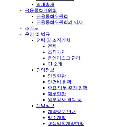
역대총재
금융통화위원회
금융통화위원회
금융통화위원회의 역사
조직도
운영 및 법규
전략 및 조직가치
전략
조직가치
운영리스크 관리
CI 소개
경영정보
인원현황
인건비 현황
주요 업무 추진 현황
재무현황
외부감사 결과 등
계약정보
계약정보 안내
발주계획
경쟁입찰계약현황