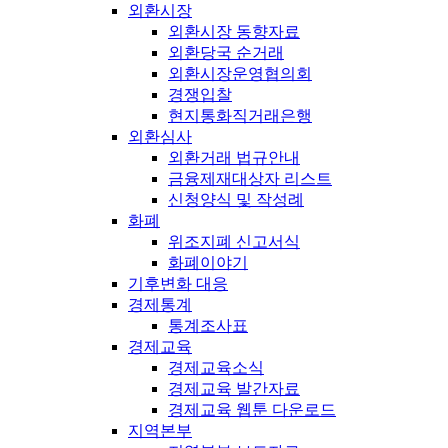
외환시장
외환시장 동향자료
외환당국 순거래
외환시장운영협의회
경쟁입찰
현지통화직거래은행
외환심사
외환거래 법규안내
금융제재대상자 리스트
신청양식 및 작성례
화폐
위조지폐 신고서식
화폐이야기
기후변화 대응
경제통계
통계조사표
경제교육
경제교육소식
경제교육 발간자료
경제교육 웹툰 다운로드
지역본부