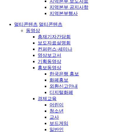
지역본부 보도자료
지역본부 공지사항
지역본부행사
멀티콘텐츠
멀티콘텐츠
동영상
총재기자간담회
보도자료설명회
컨퍼런스·세미나
영상보고서
기획동영상
홍보동영상
한국은행 홍보
화폐홍보
외환신고안내
디지털화폐
경제교육
어린이
청소년
교사
보드게임
일반인