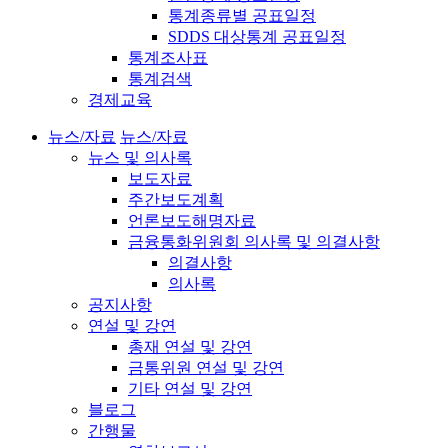
통계종류별 공표일정
SDDS 대상통계 공표일정
통계조사표
통계검색
경제교육
뉴스/자료
뉴스/자료
뉴스 및 의사록
보도자료
주간보도계획
언론보도해명자료
금융통화위원회 의사록 및 의결사항
의결사항
의사록
공지사항
연설 및 강연
총재 연설 및 강연
금통위원 연설 및 강연
기타 연설 및 강연
블로그
간행물