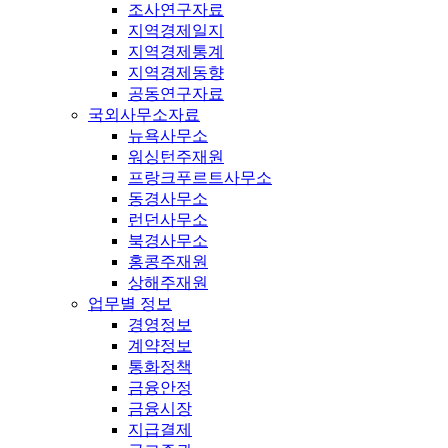
조사연구자료
지역경제일지
지역경제통계
지역경제동향
공동연구자료
국외사무소자료
뉴욕사무소
워싱턴주재원
프랑크푸르트사무소
동경사무소
런던사무소
북경사무소
홍콩주재원
상해주재원
업무별 정보
경영정보
계약정보
통화정책
금융안정
금융시장
지급결제