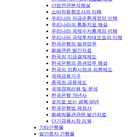
산업연관분석해설
소비자동향조사의 이해
우리나라 자금순환계정의 이해
우리나라의 통화지표 해설
우리나라 국제수지통계의 이해
우리나라 국제투자대조표의 이해
한국은행의 발권업무
화폐관련 발간자료
한국의 지급결제제도
한국은행의 증권업무 해설
한국의 외환시장과 외환제도
국제금융기구
중국의 금융제도
국제경제리뷰 및 분석
한국은행 70년사
숫자로 보는 광복 60년
한국은행법 제정사
화폐박물관관련 발간자료
단기금융시장 리뷰
기타간행물
발간중지 간행물