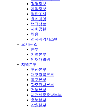
경영정보
계약정보
평판조사
윤리경영
법규정보
사회공헌
채용
전자계약시스템
오시는 길
본부
지역본부
인재개발원
지역본부
부산본부
대구경북본부
목포본부
광주전남본부
전북본부
대전세종충남본부
충북본부
강원본부