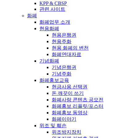
KPP & CBSP
관련 사이트
화폐
화폐업무 소개
현용화폐
현용은행권
현용주화
현용 화폐의 변천
화폐연대자료
기념화폐
기념은행권
기념주화
화폐홍보교육
현금사용 선택권
돈 깨끗이 쓰기
화폐사랑 콘텐츠 공모전
화폐홍보 리플릿/포스터
화폐홍보 동영상
화폐이야기
위조 및 훼손
위조방지장치