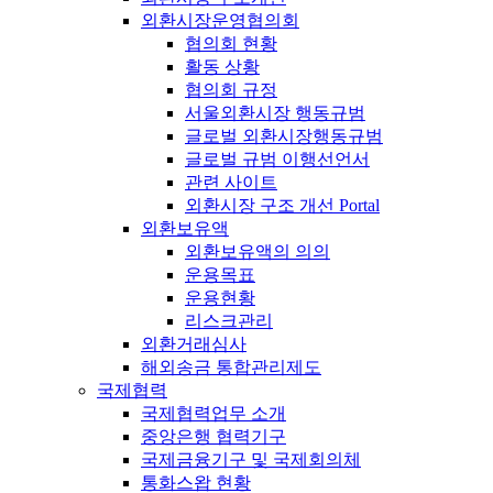
외환시장운영협의회
협의회 현황
활동 상황
협의회 규정
서울외환시장 행동규범
글로벌 외환시장행동규범
글로벌 규범 이행선언서
관련 사이트
외환시장 구조 개선 Portal
외환보유액
외환보유액의 의의
운용목표
운용현황
리스크관리
외환거래심사
해외송금 통합관리제도
국제협력
국제협력업무 소개
중앙은행 협력기구
국제금융기구 및 국제회의체
통화스왑 현황