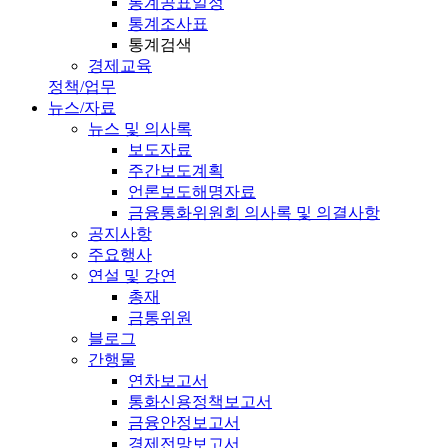
통계공표일정
통계조사표
통계검색
경제교육
정책/업무
뉴스/자료
뉴스 및 의사록
보도자료
주간보도계획
언론보도해명자료
금융통화위원회 의사록 및 의결사항
공지사항
주요행사
연설 및 강연
총재
금통위원
블로그
간행물
연차보고서
통화신용정책보고서
금융안정보고서
경제전망보고서