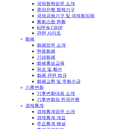
국제협력업무 소개
중앙은행 협력기구
국제금융기구 및 국제회의체
통화스왑 현황
KPP & CBSP
관련 사이트
화폐
화폐업무 소개
현용화폐
기념화폐
화폐홍보교육
위조 및 훼손
화폐 관련 법규
화폐교환 및 주화수급
기후변화
기후변화대응 소개
기후변화와 한국은행
경제통계
경제통계업무 소개
경제통계 개요
주요통계 해설