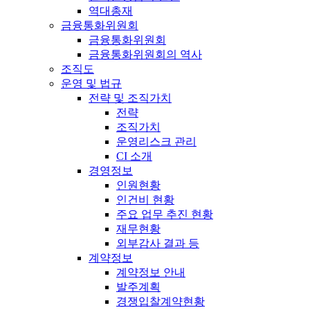
역대총재
금융통화위원회
금융통화위원회
금융통화위원회의 역사
조직도
운영 및 법규
전략 및 조직가치
전략
조직가치
운영리스크 관리
CI 소개
경영정보
인원현황
인건비 현황
주요 업무 추진 현황
재무현황
외부감사 결과 등
계약정보
계약정보 안내
발주계획
경쟁입찰계약현황