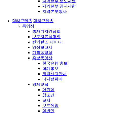
지역본부 보도자료
지역본부 공지사항
지역본부행사
멀티콘텐츠
멀티콘텐츠
동영상
총재기자간담회
보도자료설명회
컨퍼런스·세미나
영상보고서
기획동영상
홍보동영상
한국은행 홍보
화폐홍보
외환신고안내
디지털화폐
경제교육
어린이
청소년
교사
보드게임
일반인