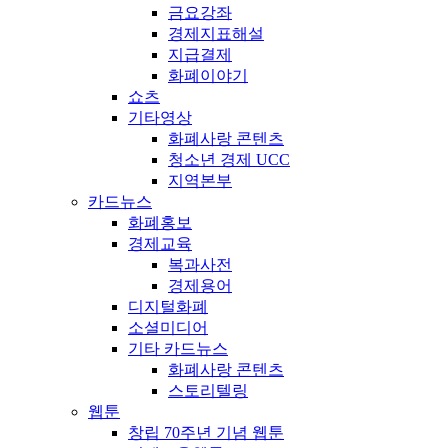
금요강좌
경제지표해설
지급결제
화폐이야기
쇼츠
기타영상
화폐사랑 콘텐츠
청소년 경제 UCC
지역본부
카드뉴스
화폐홍보
경제교육
복과사전
경제용어
디지털화폐
소셜미디어
기타 카드뉴스
화폐사랑 콘텐츠
스토리텔링
웹툰
창립 70주년 기념 웹툰