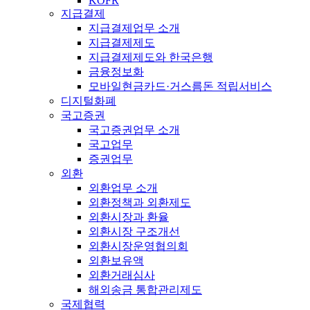
KOFR
지급결제
지급결제업무 소개
지급결제제도
지급결제제도와 한국은행
금융정보화
모바일현금카드·거스름돈 적립서비스
디지털화폐
국고증권
국고증권업무 소개
국고업무
증권업무
외환
외환업무 소개
외환정책과 외환제도
외환시장과 환율
외환시장 구조개선
외환시장운영협의회
외환보유액
외환거래심사
해외송금 통합관리제도
국제협력