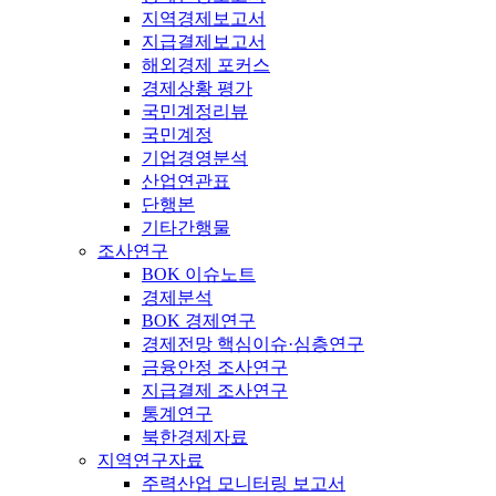
지역경제보고서
지급결제보고서
해외경제 포커스
경제상황 평가
국민계정리뷰
국민계정
기업경영분석
산업연관표
단행본
기타간행물
조사연구
BOK 이슈노트
경제분석
BOK 경제연구
경제전망 핵심이슈·심층연구
금융안정 조사연구
지급결제 조사연구
통계연구
북한경제자료
지역연구자료
주력산업 모니터링 보고서