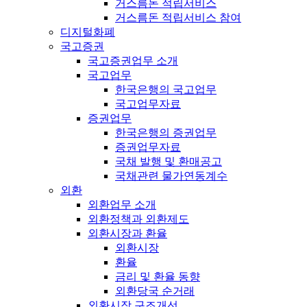
거스름돈 적립서비스
거스름돈 적립서비스 참여
디지털화폐
국고증권
국고증권업무 소개
국고업무
한국은행의 국고업무
국고업무자료
증권업무
한국은행의 증권업무
증권업무자료
국채 발행 및 환매공고
국채관련 물가연동계수
외환
외환업무 소개
외환정책과 외환제도
외환시장과 환율
외환시장
환율
금리 및 환율 동향
외환당국 순거래
외환시장 구조개선