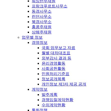
워싱턴주재원
프랑크푸르트사무소
동경사무소
런던사무소
북경사무소
홍콩주재원
상해주재원
업무별 정보
경영정보
국회 업무보고 자료
월별 대차대조표
외부감사 결과 등
윤리경영활동
사회공헌활동
민원처리기준표
정보공개목록
개인정보 제3자 제공 공개
계약정보
발주계획
경쟁입찰계약현황
수의계약현황
통화정책