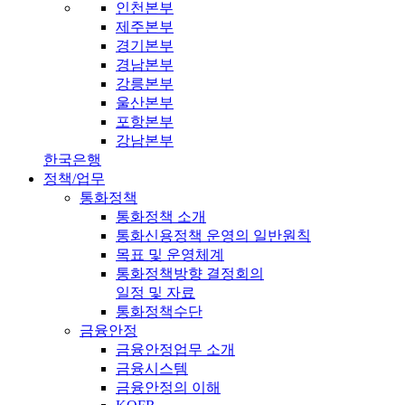
인천본부
제주본부
경기본부
경남본부
강릉본부
울산본부
포항본부
강남본부
한국은행
정책/업무
통화정책
통화정책 소개
통화신용정책 운영의 일반원칙
목표 및 운영체계
통화정책방향 결정회의
일정 및 자료
통화정책수단
금융안정
금융안정업무 소개
금융시스템
금융안정의 이해