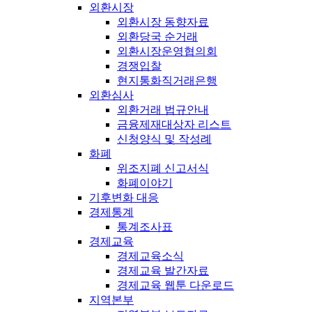
외환시장
외환시장 동향자료
외환당국 순거래
외환시장운영협의회
경쟁입찰
현지통화직거래은행
외환심사
외환거래 법규안내
금융제재대상자 리스트
신청양식 및 작성례
화폐
위조지폐 신고서식
화폐이야기
기후변화 대응
경제통계
통계조사표
경제교육
경제교육소식
경제교육 발간자료
경제교육 웹툰 다운로드
지역본부