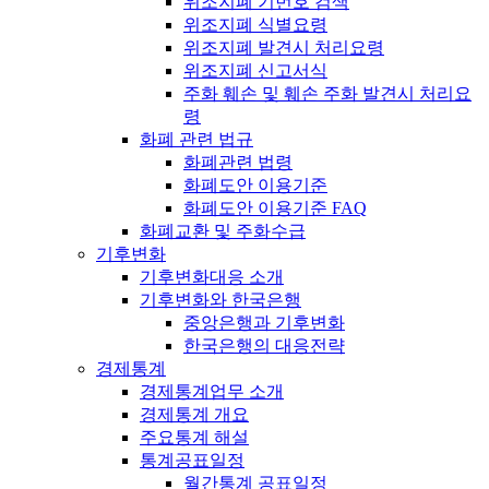
위조지폐 기번호 검색
위조지폐 식별요령
위조지폐 발견시 처리요령
위조지폐 신고서식
주화 훼손 및 훼손 주화 발견시 처리요
령
화폐 관련 법규
화폐관련 법령
화폐도안 이용기준
화폐도안 이용기준 FAQ
화폐교환 및 주화수급
기후변화
기후변화대응 소개
기후변화와 한국은행
중앙은행과 기후변화
한국은행의 대응전략
경제통계
경제통계업무 소개
경제통계 개요
주요통계 해설
통계공표일정
월간통계 공표일정