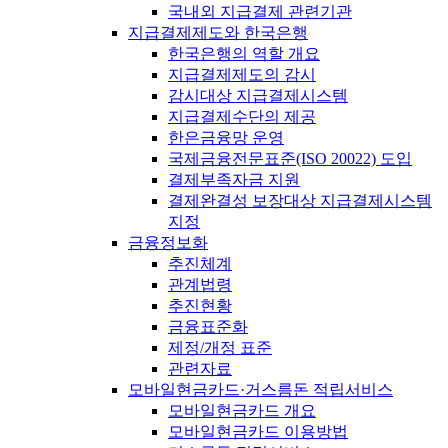
국내외 지급결제 관련기관
지급결제제도와 한국은행
한국은행의 역할 개요
지급결제제도의 감시
감시대상 지급결제시스템
지급결제수단의 제공
한은금융망 운영
국제금융전문표준(ISO 20022) 도입
결제부족자금 지원
결제완결성 보장대상 지급결제시스템
지정
금융정보화
추진체계
관계법령
추진현황
금융표준화
제정/개정 표준
관련자료
모바일현금카드·거스름돈 적립서비스
모바일현금카드 개요
모바일현금카드 이용방법