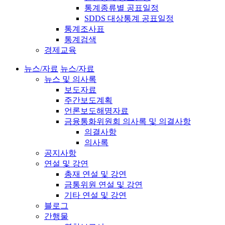
통계종류별 공표일정
SDDS 대상통계 공표일정
통계조사표
통계검색
경제교육
뉴스/자료
뉴스/자료
뉴스 및 의사록
보도자료
주간보도계획
언론보도해명자료
금융통화위원회 의사록 및 의결사항
의결사항
의사록
공지사항
연설 및 강연
총재 연설 및 강연
금통위원 연설 및 강연
기타 연설 및 강연
블로그
간행물