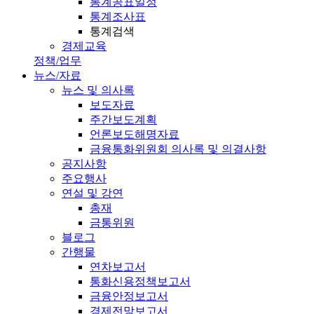
통계공표일정
통계조사표
통계검색
경제교육
정책/업무
뉴스/자료
뉴스 및 의사록
보도자료
주간보도계획
언론보도해명자료
금융통화위원회 의사록 및 의결사항
공지사항
주요행사
연설 및 강연
총재
금통위원
블로그
간행물
연차보고서
통화신용정책보고서
금융안정보고서
경제전망보고서