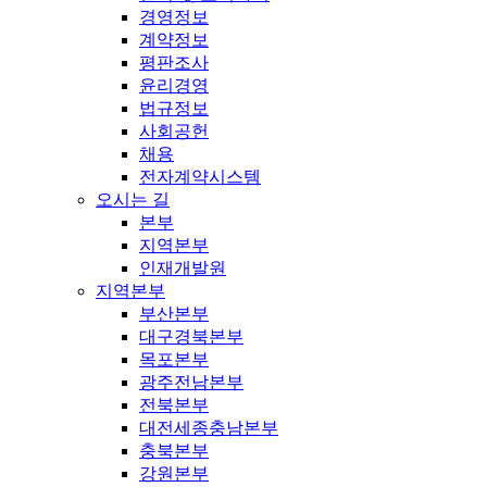
경영정보
계약정보
평판조사
윤리경영
법규정보
사회공헌
채용
전자계약시스템
오시는 길
본부
지역본부
인재개발원
지역본부
부산본부
대구경북본부
목포본부
광주전남본부
전북본부
대전세종충남본부
충북본부
강원본부