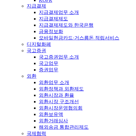
KOFR
지급결제
지급결제업무 소개
지급결제제도
지급결제제도와 한국은행
금융정보화
모바일현금카드·거스름돈 적립서비스
디지털화폐
국고증권
국고증권업무 소개
국고업무
증권업무
외환
외환업무 소개
외환정책과 외환제도
외환시장과 환율
외환시장 구조개선
외환시장운영협의회
외환보유액
외환거래심사
해외송금 통합관리제도
국제협력