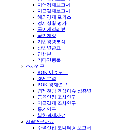
지역경제보고서
지급결제보고서
해외경제 포커스
경제상황 평가
국민계정리뷰
국민계정
기업경영분석
산업연관표
단행본
기타간행물
조사연구
BOK 이슈노트
경제분석
BOK 경제연구
경제전망 핵심이슈·심층연구
금융안정 조사연구
지급결제 조사연구
통계연구
북한경제자료
지역연구자료
주력산업 모니터링 보고서