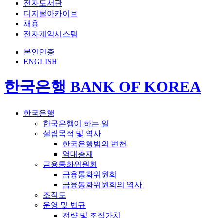
전자도서관
디지털아카이브
채용
전자계약시스템
본인인증
ENGLISH
한국은행 BANK OF KOREA
한국은행
한국은행이 하는 일
설립목적 및 역사
한국은행법의 변천
역대총재
금융통화위원회
금융통화위원회
금융통화위원회의 역사
조직도
운영 및 법규
전략 및 조직가치