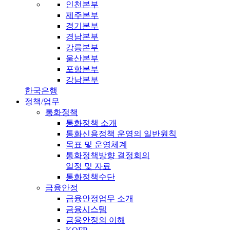
인천본부
제주본부
경기본부
경남본부
강릉본부
울산본부
포항본부
강남본부
한국은행
정책/업무
통화정책
통화정책 소개
통화신용정책 운영의 일반원칙
목표 및 운영체계
통화정책방향 결정회의
일정 및 자료
통화정책수단
금융안정
금융안정업무 소개
금융시스템
금융안정의 이해