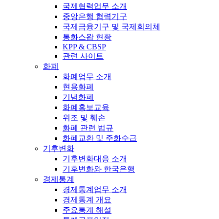
국제협력업무 소개
중앙은행 협력기구
국제금융기구 및 국제회의체
통화스왑 현황
KPP & CBSP
관련 사이트
화폐
화폐업무 소개
현용화폐
기념화폐
화폐홍보교육
위조 및 훼손
화폐 관련 법규
화폐교환 및 주화수급
기후변화
기후변화대응 소개
기후변화와 한국은행
경제통계
경제통계업무 소개
경제통계 개요
주요통계 해설