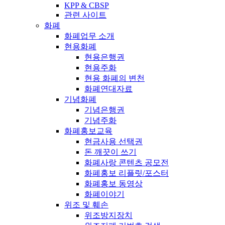
KPP & CBSP
관련 사이트
화폐
화폐업무 소개
현용화폐
현용은행권
현용주화
현용 화폐의 변천
화폐연대자료
기념화폐
기념은행권
기념주화
화폐홍보교육
현금사용 선택권
돈 깨끗이 쓰기
화폐사랑 콘텐츠 공모전
화폐홍보 리플릿/포스터
화폐홍보 동영상
화폐이야기
위조 및 훼손
위조방지장치