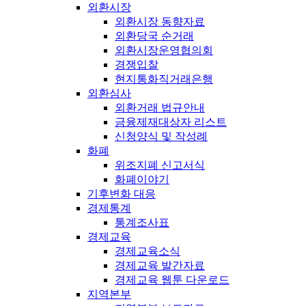
외환시장
외환시장 동향자료
외환당국 순거래
외환시장운영협의회
경쟁입찰
현지통화직거래은행
외환심사
외환거래 법규안내
금융제재대상자 리스트
신청양식 및 작성례
화폐
위조지폐 신고서식
화폐이야기
기후변화 대응
경제통계
통계조사표
경제교육
경제교육소식
경제교육 발간자료
경제교육 웹툰 다운로드
지역본부