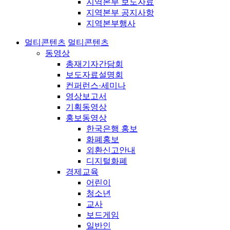
지역본부 보도자료
지역본부 공지사항
지역본부행사
멀티콘텐츠
멀티콘텐츠
동영상
총재기자간담회
보도자료설명회
컨퍼런스·세미나
영상보고서
기획동영상
홍보동영상
한국은행 홍보
화폐홍보
외환신고안내
디지털화폐
경제교육
어린이
청소년
교사
보드게임
일반인