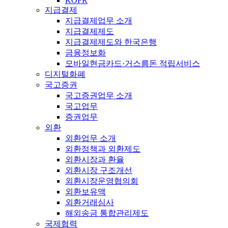
KOFR
지급결제
지급결제업무 소개
지급결제제도
지급결제제도와 한국은행
금융정보화
모바일현금카드·거스름돈 적립서비스
디지털화폐
국고증권
국고증권업무 소개
국고업무
증권업무
외환
외환업무 소개
외환정책과 외환제도
외환시장과 환율
외환시장 구조개선
외환시장운영협의회
외환보유액
외환거래심사
해외송금 통합관리제도
국제협력