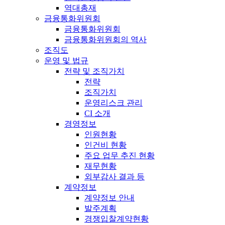
역대총재
금융통화위원회
금융통화위원회
금융통화위원회의 역사
조직도
운영 및 법규
전략 및 조직가치
전략
조직가치
운영리스크 관리
CI 소개
경영정보
인원현황
인건비 현황
주요 업무 추진 현황
재무현황
외부감사 결과 등
계약정보
계약정보 안내
발주계획
경쟁입찰계약현황