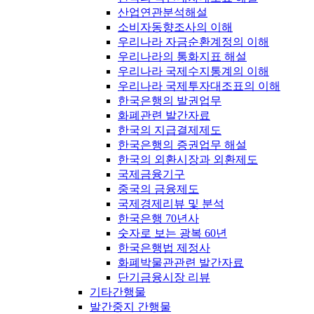
산업연관분석해설
소비자동향조사의 이해
우리나라 자금순환계정의 이해
우리나라의 통화지표 해설
우리나라 국제수지통계의 이해
우리나라 국제투자대조표의 이해
한국은행의 발권업무
화폐관련 발간자료
한국의 지급결제제도
한국은행의 증권업무 해설
한국의 외환시장과 외환제도
국제금융기구
중국의 금융제도
국제경제리뷰 및 분석
한국은행 70년사
숫자로 보는 광복 60년
한국은행법 제정사
화폐박물관관련 발간자료
단기금융시장 리뷰
기타간행물
발간중지 간행물