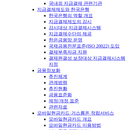
국내외 지급결제 관련기관
지급결제제도와 한국은행
한국은행의 역할 개요
지급결제제도의 감시
감시대상 지급결제시스템
지급결제수단의 제공
한은금융망 운영
국제금융전문표준(ISO 20022) 도입
결제부족자금 지원
결제완결성 보장대상 지급결제시스템
지정
금융정보화
추진체계
관계법령
추진현황
금융표준화
제정/개정 표준
관련자료
모바일현금카드·거스름돈 적립서비스
모바일현금카드 개요
모바일현금카드 이용방법