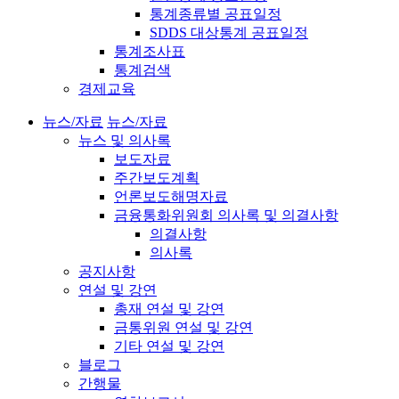
통계종류별 공표일정
SDDS 대상통계 공표일정
통계조사표
통계검색
경제교육
뉴스/자료
뉴스/자료
뉴스 및 의사록
보도자료
주간보도계획
언론보도해명자료
금융통화위원회 의사록 및 의결사항
의결사항
의사록
공지사항
연설 및 강연
총재 연설 및 강연
금통위원 연설 및 강연
기타 연설 및 강연
블로그
간행물