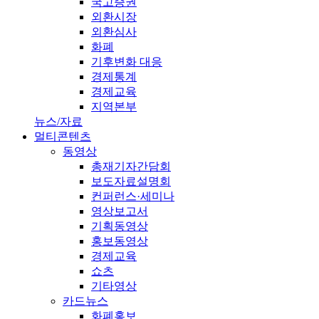
국고증권
외환시장
외환심사
화폐
기후변화 대응
경제통계
경제교육
지역본부
뉴스/자료
멀티콘텐츠
동영상
총재기자간담회
보도자료설명회
컨퍼런스·세미나
영상보고서
기획동영상
홍보동영상
경제교육
쇼츠
기타영상
카드뉴스
화폐홍보