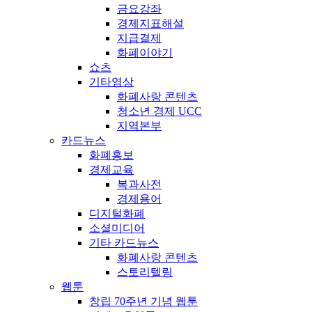
금요강좌
경제지표해설
지급결제
화폐이야기
쇼츠
기타영상
화폐사랑 콘텐츠
청소년 경제 UCC
지역본부
카드뉴스
화폐홍보
경제교육
복과사전
경제용어
디지털화폐
소셜미디어
기타 카드뉴스
화폐사랑 콘텐츠
스토리텔링
웹툰
창립 70주년 기념 웹툰