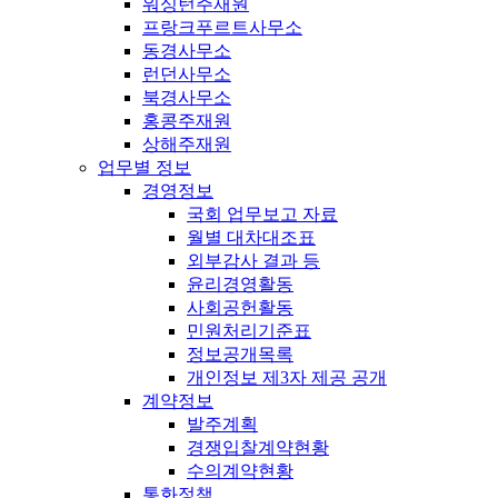
워싱턴주재원
프랑크푸르트사무소
동경사무소
런던사무소
북경사무소
홍콩주재원
상해주재원
업무별 정보
경영정보
국회 업무보고 자료
월별 대차대조표
외부감사 결과 등
윤리경영활동
사회공헌활동
민원처리기준표
정보공개목록
개인정보 제3자 제공 공개
계약정보
발주계획
경쟁입찰계약현황
수의계약현황
통화정책