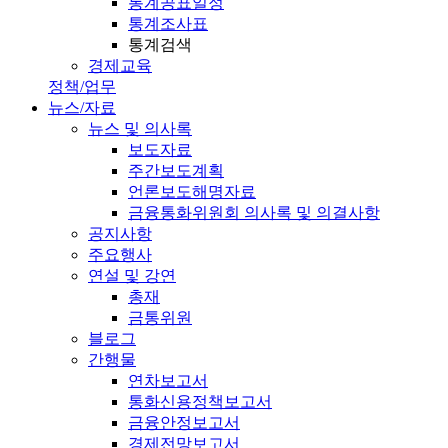
통계공표일정
통계조사표
통계검색
경제교육
정책/업무
뉴스/자료
뉴스 및 의사록
보도자료
주간보도계획
언론보도해명자료
금융통화위원회 의사록 및 의결사항
공지사항
주요행사
연설 및 강연
총재
금통위원
블로그
간행물
연차보고서
통화신용정책보고서
금융안정보고서
경제전망보고서