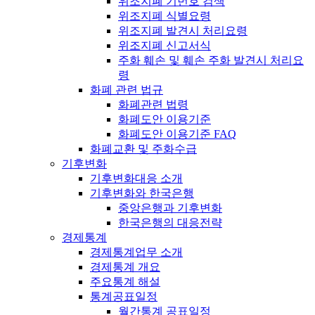
위조지폐 기번호 검색
위조지폐 식별요령
위조지폐 발견시 처리요령
위조지폐 신고서식
주화 훼손 및 훼손 주화 발견시 처리요
령
화폐 관련 법규
화폐관련 법령
화폐도안 이용기준
화폐도안 이용기준 FAQ
화폐교환 및 주화수급
기후변화
기후변화대응 소개
기후변화와 한국은행
중앙은행과 기후변화
한국은행의 대응전략
경제통계
경제통계업무 소개
경제통계 개요
주요통계 해설
통계공표일정
월간통계 공표일정