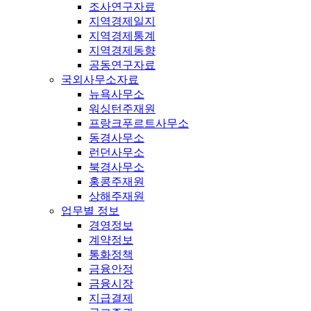
조사연구자료
지역경제일지
지역경제통계
지역경제동향
공동연구자료
국외사무소자료
뉴욕사무소
워싱턴주재원
프랑크푸르트사무소
동경사무소
런던사무소
북경사무소
홍콩주재원
상해주재원
업무별 정보
경영정보
계약정보
통화정책
금융안정
금융시장
지급결제