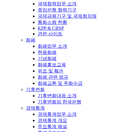
국제협력업무 소개
중앙은행 협력기구
국제금융기구 및 국제회의체
통화스왑 현황
KPP & CBSP
관련 사이트
화폐
화폐업무 소개
현용화폐
기념화폐
화폐홍보교육
위조 및 훼손
화폐 관련 법규
화폐교환 및 주화수급
기후변화
기후변화대응 소개
기후변화와 한국은행
경제통계
경제통계업무 소개
경제통계 개요
주요통계 해설