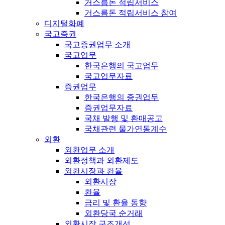
거스름돈 적립서비스
거스름돈 적립서비스 참여
디지털화폐
국고증권
국고증권업무 소개
국고업무
한국은행의 국고업무
국고업무자료
증권업무
한국은행의 증권업무
증권업무자료
국채 발행 및 환매공고
국채관련 물가연동계수
외환
외환업무 소개
외환정책과 외환제도
외환시장과 환율
외환시장
환율
금리 및 환율 동향
외환당국 순거래
외환시장 구조개선