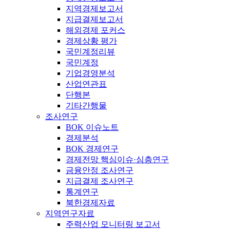
지역경제보고서
지급결제보고서
해외경제 포커스
경제상황 평가
국민계정리뷰
국민계정
기업경영분석
산업연관표
단행본
기타간행물
조사연구
BOK 이슈노트
경제분석
BOK 경제연구
경제전망 핵심이슈·심층연구
금융안정 조사연구
지급결제 조사연구
통계연구
북한경제자료
지역연구자료
주력산업 모니터링 보고서