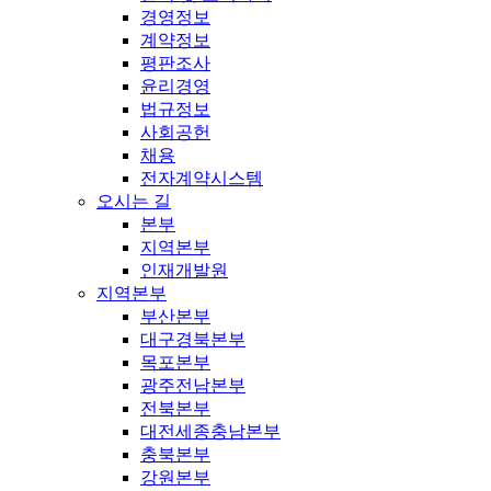
경영정보
계약정보
평판조사
윤리경영
법규정보
사회공헌
채용
전자계약시스템
오시는 길
본부
지역본부
인재개발원
지역본부
부산본부
대구경북본부
목포본부
광주전남본부
전북본부
대전세종충남본부
충북본부
강원본부