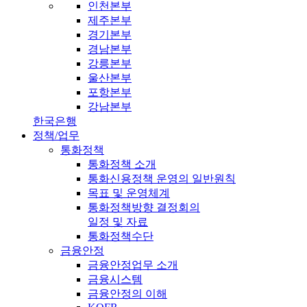
인천본부
제주본부
경기본부
경남본부
강릉본부
울산본부
포항본부
강남본부
한국은행
정책/업무
통화정책
통화정책 소개
통화신용정책 운영의 일반원칙
목표 및 운영체계
통화정책방향 결정회의
일정 및 자료
통화정책수단
금융안정
금융안정업무 소개
금융시스템
금융안정의 이해