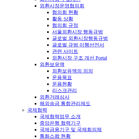
외환시장운영협의회
협의회 현황
활동 상황
협의회 규정
서울외환시장 행동규범
글로벌 외환시장행동규범
글로벌 규범 이행선언서
관련 사이트
외환시장 구조 개선 Portal
외환보유액
외환보유액의 의의
운용목표
운용현황
리스크관리
외환거래심사
해외송금 통합관리제도
국제협력
국제협력업무 소개
중앙은행 협력기구
국제금융기구 및 국제회의체
통화스왑 현황