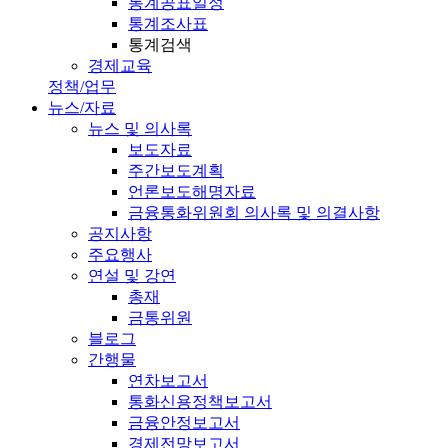
통계공표일정
통계조사표
통계검색
경제교육
정책/업무
뉴스/자료
뉴스 및 의사록
보도자료
주간보도계획
언론보도해명자료
금융통화위원회 의사록 및 의결사항
공지사항
주요행사
연설 및 강연
총재
금통위원
블로그
간행물
연차보고서
통화신용정책보고서
금융안정보고서
경제전망보고서