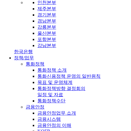
인천본부
제주본부
경기본부
경남본부
강릉본부
울산본부
포항본부
강남본부
한국은행
정책/업무
통화정책
통화정책 소개
통화신용정책 운영의 일반원칙
목표 및 운영체계
통화정책방향 결정회의
일정 및 자료
통화정책수단
금융안정
금융안정업무 소개
금융시스템
금융안정의 이해