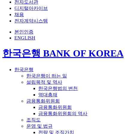
전자도서관
디지털아카이브
채용
전자계약시스템
본인인증
ENGLISH
한국은행 BANK OF KOREA
한국은행
한국은행이 하는 일
설립목적 및 역사
한국은행법의 변천
역대총재
금융통화위원회
금융통화위원회
금융통화위원회의 역사
조직도
운영 및 법규
전략 및 조직가치