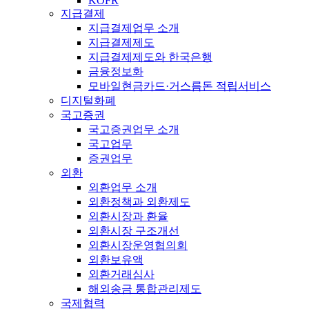
KOFR
지급결제
지급결제업무 소개
지급결제제도
지급결제제도와 한국은행
금융정보화
모바일현금카드·거스름돈 적립서비스
디지털화폐
국고증권
국고증권업무 소개
국고업무
증권업무
외환
외환업무 소개
외환정책과 외환제도
외환시장과 환율
외환시장 구조개선
외환시장운영협의회
외환보유액
외환거래심사
해외송금 통합관리제도
국제협력