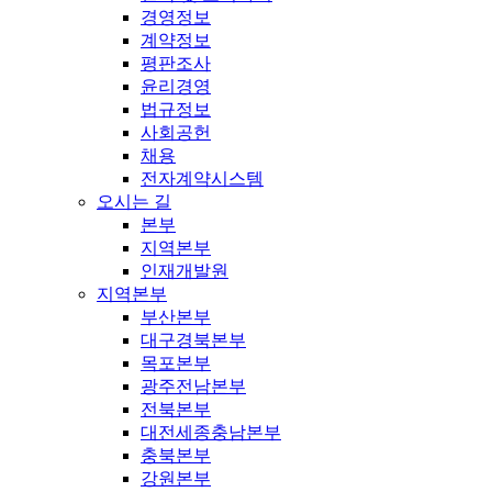
경영정보
계약정보
평판조사
윤리경영
법규정보
사회공헌
채용
전자계약시스템
오시는 길
본부
지역본부
인재개발원
지역본부
부산본부
대구경북본부
목포본부
광주전남본부
전북본부
대전세종충남본부
충북본부
강원본부