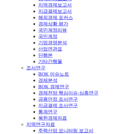
지역경제보고서
지급결제보고서
해외경제 포커스
경제상황 평가
국민계정리뷰
국민계정
기업경영분석
산업연관표
단행본
기타간행물
조사연구
BOK 이슈노트
경제분석
BOK 경제연구
경제전망 핵심이슈·심층연구
금융안정 조사연구
지급결제 조사연구
통계연구
북한경제자료
지역연구자료
주력산업 모니터링 보고서