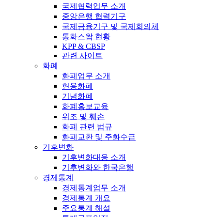
국제협력업무 소개
중앙은행 협력기구
국제금융기구 및 국제회의체
통화스왑 현황
KPP & CBSP
관련 사이트
화폐
화폐업무 소개
현용화폐
기념화폐
화폐홍보교육
위조 및 훼손
화폐 관련 법규
화폐교환 및 주화수급
기후변화
기후변화대응 소개
기후변화와 한국은행
경제통계
경제통계업무 소개
경제통계 개요
주요통계 해설