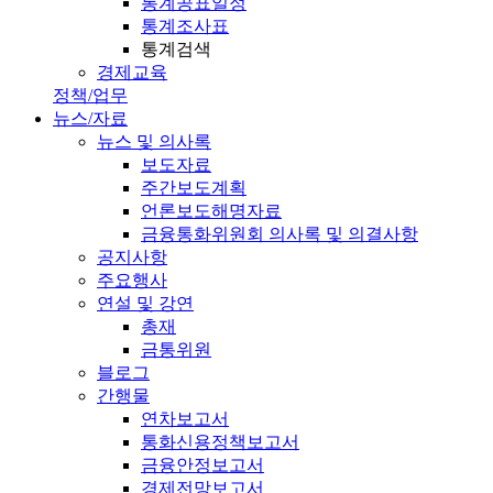
통계공표일정
통계조사표
통계검색
경제교육
정책/업무
뉴스/자료
뉴스 및 의사록
보도자료
주간보도계획
언론보도해명자료
금융통화위원회 의사록 및 의결사항
공지사항
주요행사
연설 및 강연
총재
금통위원
블로그
간행물
연차보고서
통화신용정책보고서
금융안정보고서
경제전망보고서