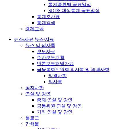
통계종류별 공표일정
SDDS 대상통계 공표일정
통계조사표
통계검색
경제교육
뉴스/자료
뉴스/자료
뉴스 및 의사록
보도자료
주간보도계획
언론보도해명자료
금융통화위원회 의사록 및 의결사항
의결사항
의사록
공지사항
연설 및 강연
총재 연설 및 강연
금통위원 연설 및 강연
기타 연설 및 강연
블로그
간행물