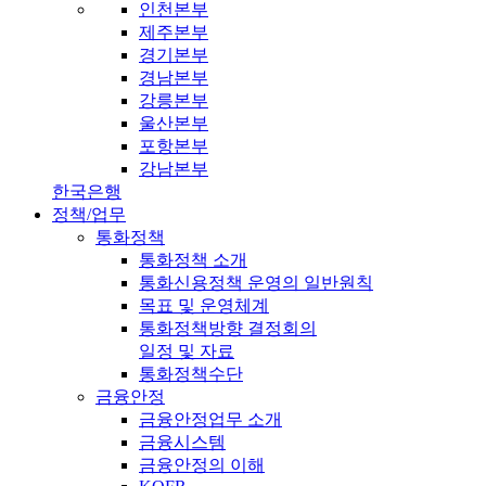
인천본부
제주본부
경기본부
경남본부
강릉본부
울산본부
포항본부
강남본부
한국은행
정책/업무
통화정책
통화정책 소개
통화신용정책 운영의 일반원칙
목표 및 운영체계
통화정책방향 결정회의
일정 및 자료
통화정책수단
금융안정
금융안정업무 소개
금융시스템
금융안정의 이해