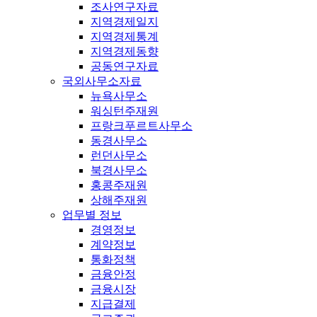
조사연구자료
지역경제일지
지역경제통계
지역경제동향
공동연구자료
국외사무소자료
뉴욕사무소
워싱턴주재원
프랑크푸르트사무소
동경사무소
런던사무소
북경사무소
홍콩주재원
상해주재원
업무별 정보
경영정보
계약정보
통화정책
금융안정
금융시장
지급결제