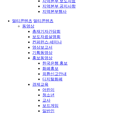
지역본부 보도자료
지역본부 공지사항
지역본부행사
멀티콘텐츠
멀티콘텐츠
동영상
총재기자간담회
보도자료설명회
컨퍼런스·세미나
영상보고서
기획동영상
홍보동영상
한국은행 홍보
화폐홍보
외환신고안내
디지털화폐
경제교육
어린이
청소년
교사
보드게임
일반인