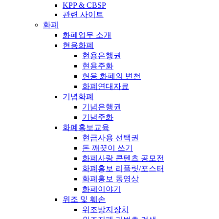
KPP & CBSP
관련 사이트
화폐
화폐업무 소개
현용화폐
현용은행권
현용주화
현용 화폐의 변천
화폐연대자료
기념화폐
기념은행권
기념주화
화폐홍보교육
현금사용 선택권
돈 깨끗이 쓰기
화폐사랑 콘텐츠 공모전
화폐홍보 리플릿/포스터
화폐홍보 동영상
화폐이야기
위조 및 훼손
위조방지장치