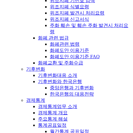
위조지폐 기번호 검색
위조지폐 식별요령
위조지폐 발견시 처리요령
위조지폐 신고서식
주화 훼손 및 훼손 주화 발견시 처리요
령
화폐 관련 법규
화폐관련 법령
화폐도안 이용기준
화폐도안 이용기준 FAQ
화폐교환 및 주화수급
기후변화
기후변화대응 소개
기후변화와 한국은행
중앙은행과 기후변화
한국은행의 대응전략
경제통계
경제통계업무 소개
경제통계 개요
주요통계 해설
통계공표일정
월간통계 공표일정