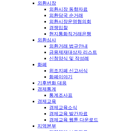
외환시장
외환시장 동향자료
외환당국 순거래
외환시장운영협의회
경쟁입찰
현지통화직거래은행
외환심사
외환거래 법규안내
금융제재대상자 리스트
신청양식 및 작성례
화폐
위조지폐 신고서식
화폐이야기
기후변화 대응
경제통계
통계조사표
경제교육
경제교육소식
경제교육 발간자료
경제교육 웹툰 다운로드
지역본부