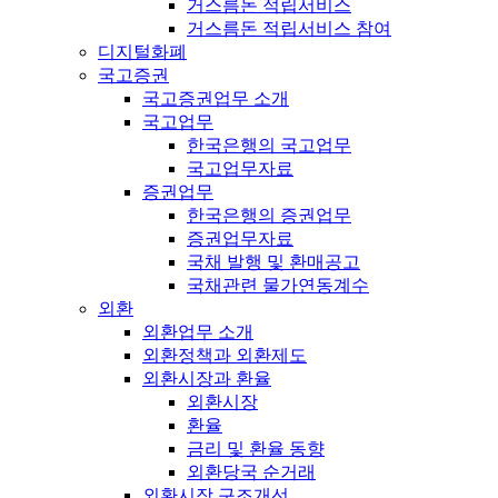
거스름돈 적립서비스
거스름돈 적립서비스 참여
디지털화폐
국고증권
국고증권업무 소개
국고업무
한국은행의 국고업무
국고업무자료
증권업무
한국은행의 증권업무
증권업무자료
국채 발행 및 환매공고
국채관련 물가연동계수
외환
외환업무 소개
외환정책과 외환제도
외환시장과 환율
외환시장
환율
금리 및 환율 동향
외환당국 순거래
외환시장 구조개선