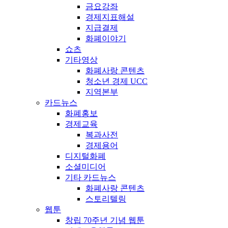
금요강좌
경제지표해설
지급결제
화폐이야기
쇼츠
기타영상
화폐사랑 콘텐츠
청소년 경제 UCC
지역본부
카드뉴스
화폐홍보
경제교육
복과사전
경제용어
디지털화폐
소셜미디어
기타 카드뉴스
화폐사랑 콘텐츠
스토리텔링
웹툰
창립 70주년 기념 웹툰