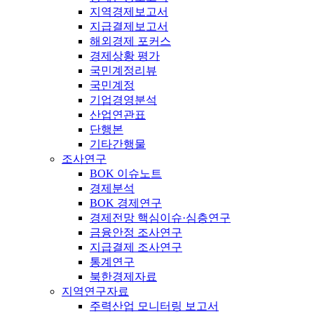
지역경제보고서
지급결제보고서
해외경제 포커스
경제상황 평가
국민계정리뷰
국민계정
기업경영분석
산업연관표
단행본
기타간행물
조사연구
BOK 이슈노트
경제분석
BOK 경제연구
경제전망 핵심이슈·심층연구
금융안정 조사연구
지급결제 조사연구
통계연구
북한경제자료
지역연구자료
주력산업 모니터링 보고서