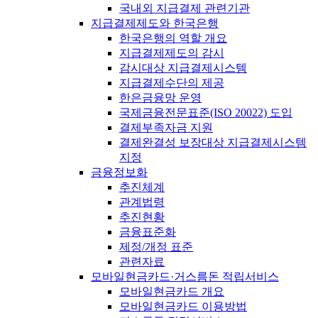
국내외 지급결제 관련기관
지급결제제도와 한국은행
한국은행의 역할 개요
지급결제제도의 감시
감시대상 지급결제시스템
지급결제수단의 제공
한은금융망 운영
국제금융전문표준(ISO 20022) 도입
결제부족자금 지원
결제완결성 보장대상 지급결제시스템
지정
금융정보화
추진체계
관계법령
추진현황
금융표준화
제정/개정 표준
관련자료
모바일현금카드·거스름돈 적립서비스
모바일현금카드 개요
모바일현금카드 이용방법