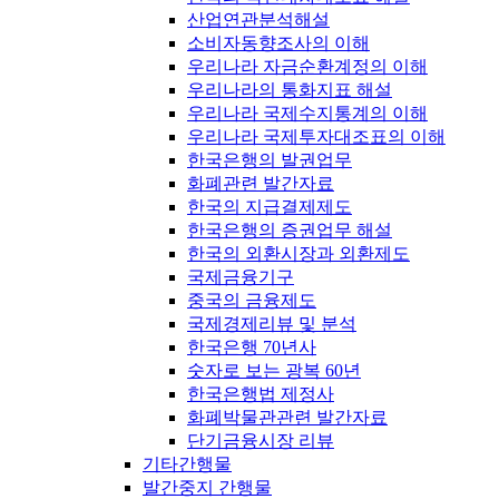
산업연관분석해설
소비자동향조사의 이해
우리나라 자금순환계정의 이해
우리나라의 통화지표 해설
우리나라 국제수지통계의 이해
우리나라 국제투자대조표의 이해
한국은행의 발권업무
화폐관련 발간자료
한국의 지급결제제도
한국은행의 증권업무 해설
한국의 외환시장과 외환제도
국제금융기구
중국의 금융제도
국제경제리뷰 및 분석
한국은행 70년사
숫자로 보는 광복 60년
한국은행법 제정사
화폐박물관관련 발간자료
단기금융시장 리뷰
기타간행물
발간중지 간행물