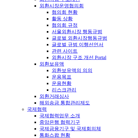
외환시장운영협의회
협의회 현황
활동 상황
협의회 규정
서울외환시장 행동규범
글로벌 외환시장행동규범
글로벌 규범 이행선언서
관련 사이트
외환시장 구조 개선 Portal
외환보유액
외환보유액의 의의
운용목표
운용현황
리스크관리
외환거래심사
해외송금 통합관리제도
국제협력
국제협력업무 소개
중앙은행 협력기구
국제금융기구 및 국제회의체
통화스왑 현황