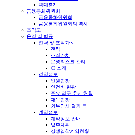
역대총재
금융통화위원회
금융통화위원회
금융통화위원회의 역사
조직도
운영 및 법규
전략 및 조직가치
전략
조직가치
운영리스크 관리
CI 소개
경영정보
인원현황
인건비 현황
주요 업무 추진 현황
재무현황
외부감사 결과 등
계약정보
계약정보 안내
발주계획
경쟁입찰계약현황