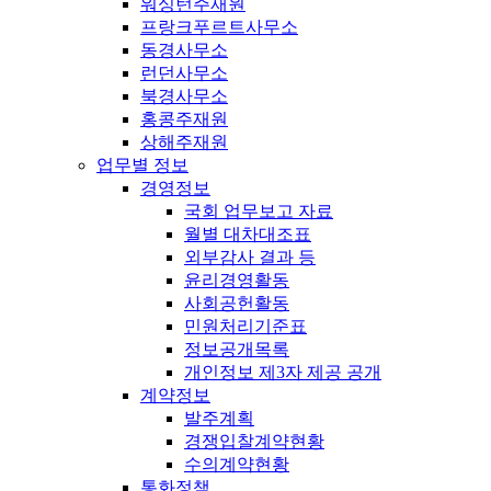
워싱턴주재원
프랑크푸르트사무소
동경사무소
런던사무소
북경사무소
홍콩주재원
상해주재원
업무별 정보
경영정보
국회 업무보고 자료
월별 대차대조표
외부감사 결과 등
윤리경영활동
사회공헌활동
민원처리기준표
정보공개목록
개인정보 제3자 제공 공개
계약정보
발주계획
경쟁입찰계약현황
수의계약현황
통화정책