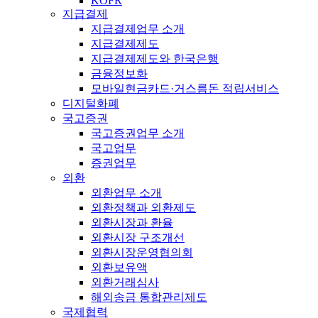
KOFR
지급결제
지급결제업무 소개
지급결제제도
지급결제제도와 한국은행
금융정보화
모바일현금카드·거스름돈 적립서비스
디지털화폐
국고증권
국고증권업무 소개
국고업무
증권업무
외환
외환업무 소개
외환정책과 외환제도
외환시장과 환율
외환시장 구조개선
외환시장운영협의회
외환보유액
외환거래심사
해외송금 통합관리제도
국제협력