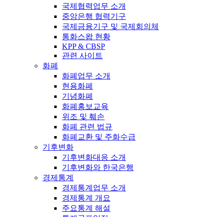
국제협력업무 소개
중앙은행 협력기구
국제금융기구 및 국제회의체
통화스왑 현황
KPP & CBSP
관련 사이트
화폐
화폐업무 소개
현용화폐
기념화폐
화폐홍보교육
위조 및 훼손
화폐 관련 법규
화폐교환 및 주화수급
기후변화
기후변화대응 소개
기후변화와 한국은행
경제통계
경제통계업무 소개
경제통계 개요
주요통계 해설