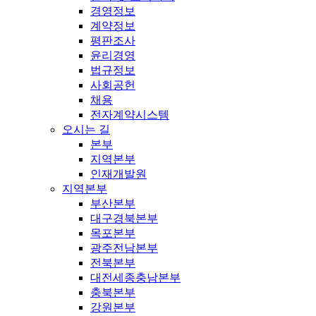
경영정보
계약정보
평판조사
윤리경영
법규정보
사회공헌
채용
전자계약시스템
오시는 길
본부
지역본부
인재개발원
지역본부
부산본부
대구경북본부
목포본부
광주전남본부
전북본부
대전세종충남본부
충북본부
강원본부