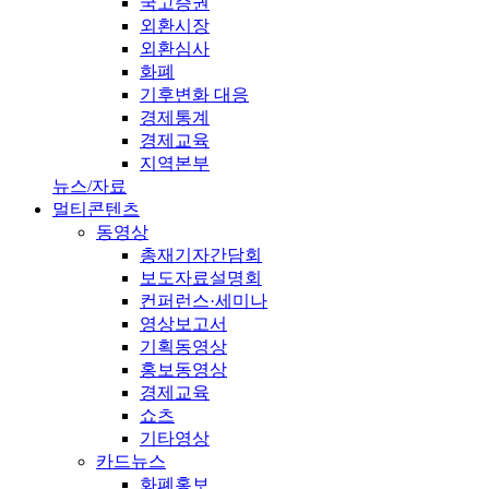
국고증권
외환시장
외환심사
화폐
기후변화 대응
경제통계
경제교육
지역본부
뉴스/자료
멀티콘텐츠
동영상
총재기자간담회
보도자료설명회
컨퍼런스·세미나
영상보고서
기획동영상
홍보동영상
경제교육
쇼츠
기타영상
카드뉴스
화폐홍보