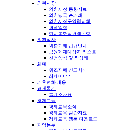
외환시장
외환시장 동향자료
외환당국 순거래
외환시장운영협의회
경쟁입찰
현지통화직거래은행
외환심사
외환거래 법규안내
금융제재대상자 리스트
신청양식 및 작성례
화폐
위조지폐 신고서식
화폐이야기
기후변화 대응
경제통계
통계조사표
경제교육
경제교육소식
경제교육 발간자료
경제교육 웹툰 다운로드
지역본부