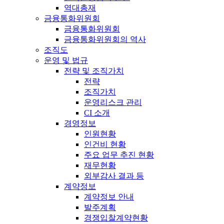
역대총재
금융통화위원회
금융통화위원회
금융통화위원회의 역사
조직도
운영 및 법규
전략 및 조직가치
전략
조직가치
운영리스크 관리
CI 소개
경영정보
인원현황
인건비 현황
주요 업무 추진 현황
재무현황
외부감사 결과 등
계약정보
계약정보 안내
발주계획
경쟁입찰계약현황