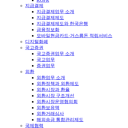
KOFR
지급결제
지급결제업무 소개
지급결제제도
지급결제제도와 한국은행
금융정보화
모바일현금카드·거스름돈 적립서비스
디지털화폐
국고증권
국고증권업무 소개
국고업무
증권업무
외환
외환업무 소개
외환정책과 외환제도
외환시장과 환율
외환시장 구조개선
외환시장운영협의회
외환보유액
외환거래심사
해외송금 통합관리제도
국제협력