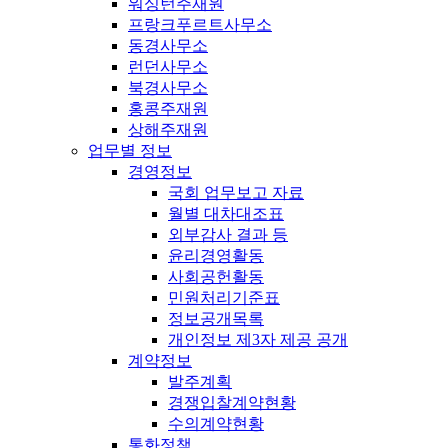
워싱턴주재원
프랑크푸르트사무소
동경사무소
런던사무소
북경사무소
홍콩주재원
상해주재원
업무별 정보
경영정보
국회 업무보고 자료
월별 대차대조표
외부감사 결과 등
윤리경영활동
사회공헌활동
민원처리기준표
정보공개목록
개인정보 제3자 제공 공개
계약정보
발주계획
경쟁입찰계약현황
수의계약현황
통화정책