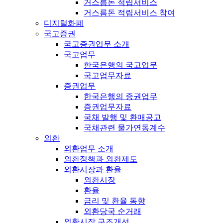
거스름돈 적립서비스
거스름돈 적립서비스 참여
디지털화폐
국고증권
국고증권업무 소개
국고업무
한국은행의 국고업무
국고업무자료
증권업무
한국은행의 증권업무
증권업무자료
국채 발행 및 환매공고
국채관련 물가연동계수
외환
외환업무 소개
외환정책과 외환제도
외환시장과 환율
외환시장
환율
금리 및 환율 동향
외환당국 순거래
외환시장 구조개선