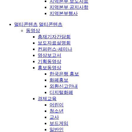
지역본부 보도자료
지역본부 공지사항
지역본부행사
멀티콘텐츠
멀티콘텐츠
동영상
총재기자간담회
보도자료설명회
컨퍼런스·세미나
영상보고서
기획동영상
홍보동영상
한국은행 홍보
화폐홍보
외환신고안내
디지털화폐
경제교육
어린이
청소년
교사
보드게임
일반인