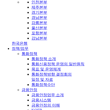
인천본부
제주본부
경기본부
경남본부
강릉본부
울산본부
포항본부
강남본부
한국은행
정책/업무
통화정책
통화정책 소개
통화신용정책 운영의 일반원칙
목표 및 운영체계
통화정책방향 결정회의
일정 및 자료
통화정책수단
금융안정
금융안정업무 소개
금융시스템
금융안정의 이해