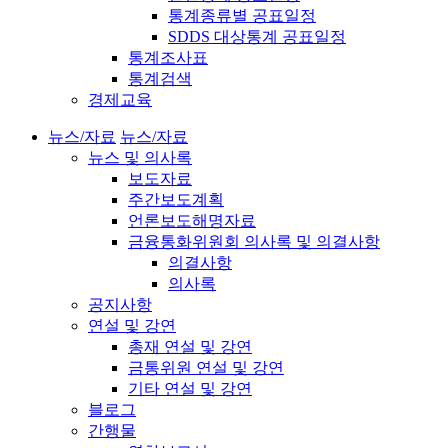
통계종류별 공표일정
SDDS 대상통계 공표일정
통계조사표
통계검색
경제교육
뉴스/자료
뉴스/자료
뉴스 및 의사록
보도자료
주간보도계획
언론보도해명자료
금융통화위원회 의사록 및 의결사항
의결사항
의사록
공지사항
연설 및 강연
총재 연설 및 강연
금통위원 연설 및 강연
기타 연설 및 강연
블로그
간행물