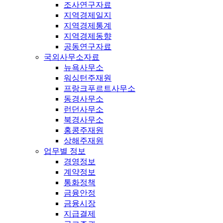
조사연구자료
지역경제일지
지역경제통계
지역경제동향
공동연구자료
국외사무소자료
뉴욕사무소
워싱턴주재원
프랑크푸르트사무소
동경사무소
런던사무소
북경사무소
홍콩주재원
상해주재원
업무별 정보
경영정보
계약정보
통화정책
금융안정
금융시장
지급결제