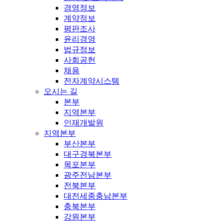
경영정보
계약정보
평판조사
윤리경영
법규정보
사회공헌
채용
전자계약시스템
오시는 길
본부
지역본부
인재개발원
지역본부
부산본부
대구경북본부
목포본부
광주전남본부
전북본부
대전세종충남본부
충북본부
강원본부