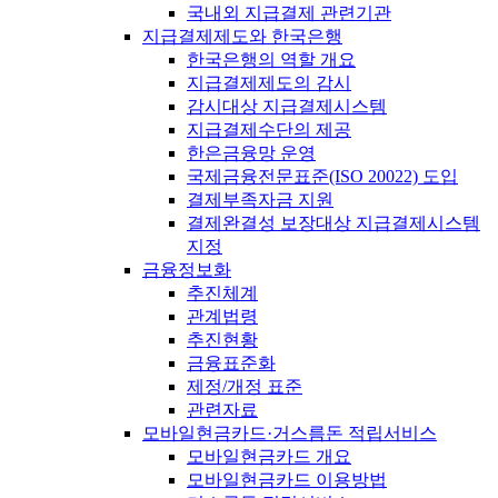
국내외 지급결제 관련기관
지급결제제도와 한국은행
한국은행의 역할 개요
지급결제제도의 감시
감시대상 지급결제시스템
지급결제수단의 제공
한은금융망 운영
국제금융전문표준(ISO 20022) 도입
결제부족자금 지원
결제완결성 보장대상 지급결제시스템
지정
금융정보화
추진체계
관계법령
추진현황
금융표준화
제정/개정 표준
관련자료
모바일현금카드·거스름돈 적립서비스
모바일현금카드 개요
모바일현금카드 이용방법