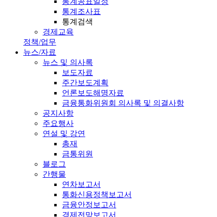
통계공표일정
통계조사표
통계검색
경제교육
정책/업무
뉴스/자료
뉴스 및 의사록
보도자료
주간보도계획
언론보도해명자료
금융통화위원회 의사록 및 의결사항
공지사항
주요행사
연설 및 강연
총재
금통위원
블로그
간행물
연차보고서
통화신용정책보고서
금융안정보고서
경제전망보고서