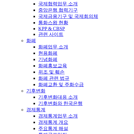
국제협력업무 소개
중앙은행 협력기구
국제금융기구 및 국제회의체
통화스왑 현황
KPP & CBSP
관련 사이트
화폐
화폐업무 소개
현용화폐
기념화폐
화폐홍보교육
위조 및 훼손
화폐 관련 법규
화폐교환 및 주화수급
기후변화
기후변화대응 소개
기후변화와 한국은행
경제통계
경제통계업무 소개
경제통계 개요
주요통계 해설