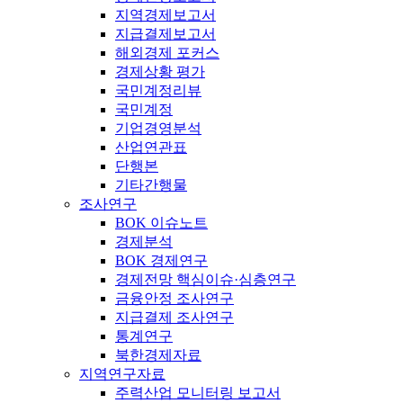
지역경제보고서
지급결제보고서
해외경제 포커스
경제상황 평가
국민계정리뷰
국민계정
기업경영분석
산업연관표
단행본
기타간행물
조사연구
BOK 이슈노트
경제분석
BOK 경제연구
경제전망 핵심이슈·심층연구
금융안정 조사연구
지급결제 조사연구
통계연구
북한경제자료
지역연구자료
주력산업 모니터링 보고서