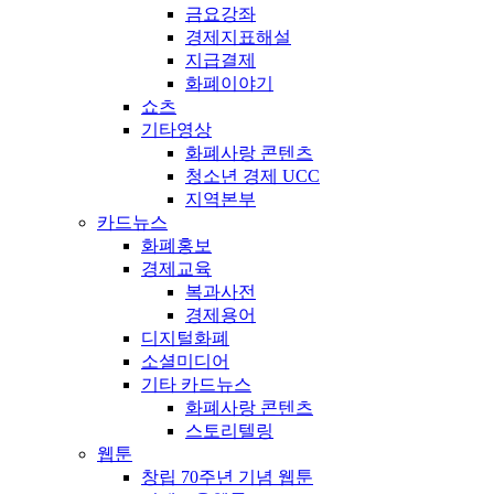
금요강좌
경제지표해설
지급결제
화폐이야기
쇼츠
기타영상
화폐사랑 콘텐츠
청소년 경제 UCC
지역본부
카드뉴스
화폐홍보
경제교육
복과사전
경제용어
디지털화폐
소셜미디어
기타 카드뉴스
화폐사랑 콘텐츠
스토리텔링
웹툰
창립 70주년 기념 웹툰