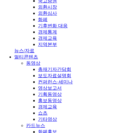
국고증권
외환시장
외환심사
화폐
기후변화 대응
경제통계
경제교육
지역본부
뉴스/자료
멀티콘텐츠
동영상
총재기자간담회
보도자료설명회
컨퍼런스·세미나
영상보고서
기획동영상
홍보동영상
경제교육
쇼츠
기타영상
카드뉴스
화폐홍보