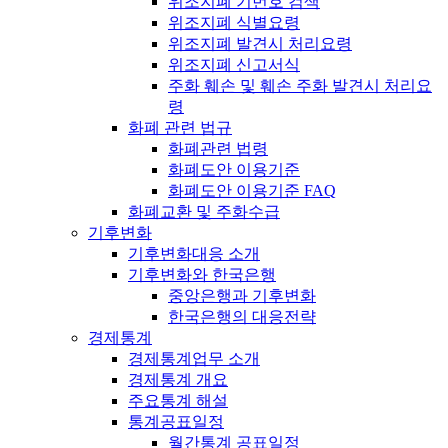
위조지폐 기번호 검색
위조지폐 식별요령
위조지폐 발견시 처리요령
위조지폐 신고서식
주화 훼손 및 훼손 주화 발견시 처리요
령
화폐 관련 법규
화폐관련 법령
화폐도안 이용기준
화폐도안 이용기준 FAQ
화폐교환 및 주화수급
기후변화
기후변화대응 소개
기후변화와 한국은행
중앙은행과 기후변화
한국은행의 대응전략
경제통계
경제통계업무 소개
경제통계 개요
주요통계 해설
통계공표일정
월간통계 공표일정