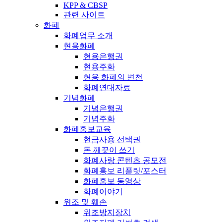
KPP & CBSP
관련 사이트
화폐
화폐업무 소개
현용화폐
현용은행권
현용주화
현용 화폐의 변천
화폐연대자료
기념화폐
기념은행권
기념주화
화폐홍보교육
현금사용 선택권
돈 깨끗이 쓰기
화폐사랑 콘텐츠 공모전
화폐홍보 리플릿/포스터
화폐홍보 동영상
화폐이야기
위조 및 훼손
위조방지장치