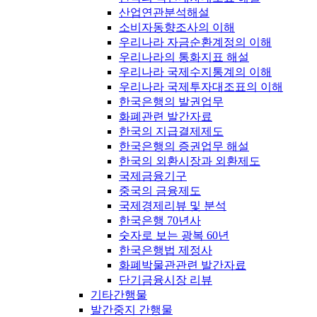
산업연관분석해설
소비자동향조사의 이해
우리나라 자금순환계정의 이해
우리나라의 통화지표 해설
우리나라 국제수지통계의 이해
우리나라 국제투자대조표의 이해
한국은행의 발권업무
화폐관련 발간자료
한국의 지급결제제도
한국은행의 증권업무 해설
한국의 외환시장과 외환제도
국제금융기구
중국의 금융제도
국제경제리뷰 및 분석
한국은행 70년사
숫자로 보는 광복 60년
한국은행법 제정사
화폐박물관관련 발간자료
단기금융시장 리뷰
기타간행물
발간중지 간행물