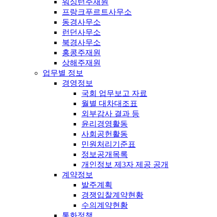
워싱턴주재원
프랑크푸르트사무소
동경사무소
런던사무소
북경사무소
홍콩주재원
상해주재원
업무별 정보
경영정보
국회 업무보고 자료
월별 대차대조표
외부감사 결과 등
윤리경영활동
사회공헌활동
민원처리기준표
정보공개목록
개인정보 제3자 제공 공개
계약정보
발주계획
경쟁입찰계약현황
수의계약현황
통화정책