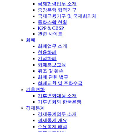
국제협력업무 소개
중앙은행 협력기구
국제금융기구 및 국제회의체
통화스왑 현황
KPP & CBSP
관련 사이트
화폐
화폐업무 소개
현용화폐
기념화폐
화폐홍보교육
위조 및 훼손
화폐 관련 법규
화폐교환 및 주화수급
기후변화
기후변화대응 소개
기후변화와 한국은행
경제통계
경제통계업무 소개
경제통계 개요
주요통계 해설