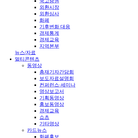
국고증권
외환시장
외환심사
화폐
기후변화 대응
경제통계
경제교육
지역본부
뉴스/자료
멀티콘텐츠
동영상
총재기자간담회
보도자료설명회
컨퍼런스·세미나
영상보고서
기획동영상
홍보동영상
경제교육
쇼츠
기타영상
카드뉴스
화폐홍보