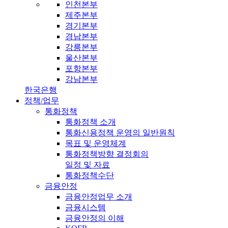
인천본부
제주본부
경기본부
경남본부
강릉본부
울산본부
포항본부
강남본부
한국은행
정책/업무
통화정책
통화정책 소개
통화신용정책 운영의 일반원칙
목표 및 운영체계
통화정책방향 결정회의
일정 및 자료
통화정책수단
금융안정
금융안정업무 소개
금융시스템
금융안정의 이해