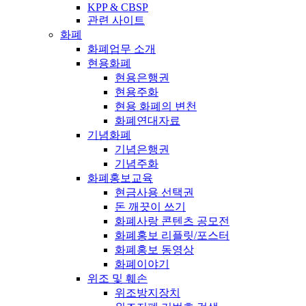
KPP & CBSP
관련 사이트
화폐
화폐업무 소개
현용화폐
현용은행권
현용주화
현용 화폐의 변천
화폐연대자료
기념화폐
기념은행권
기념주화
화폐홍보교육
현금사용 선택권
돈 깨끗이 쓰기
화폐사랑 콘텐츠 공모전
화폐홍보 리플릿/포스터
화폐홍보 동영상
화폐이야기
위조 및 훼손
위조방지장치