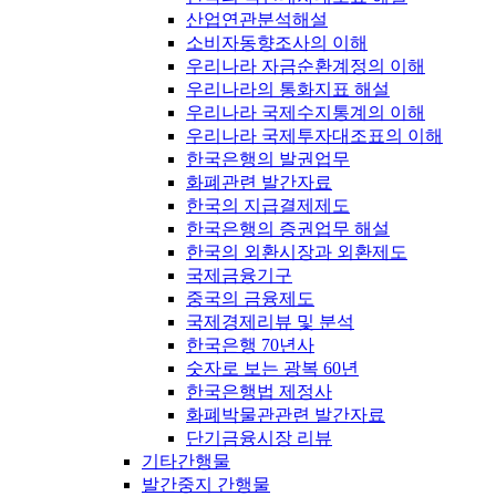
산업연관분석해설
소비자동향조사의 이해
우리나라 자금순환계정의 이해
우리나라의 통화지표 해설
우리나라 국제수지통계의 이해
우리나라 국제투자대조표의 이해
한국은행의 발권업무
화폐관련 발간자료
한국의 지급결제제도
한국은행의 증권업무 해설
한국의 외환시장과 외환제도
국제금융기구
중국의 금융제도
국제경제리뷰 및 분석
한국은행 70년사
숫자로 보는 광복 60년
한국은행법 제정사
화폐박물관관련 발간자료
단기금융시장 리뷰
기타간행물
발간중지 간행물