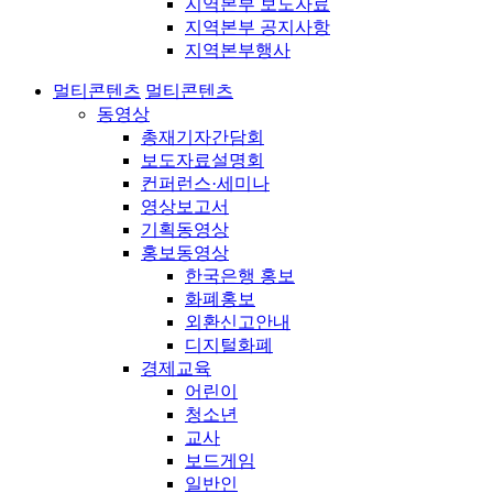
지역본부 보도자료
지역본부 공지사항
지역본부행사
멀티콘텐츠
멀티콘텐츠
동영상
총재기자간담회
보도자료설명회
컨퍼런스·세미나
영상보고서
기획동영상
홍보동영상
한국은행 홍보
화폐홍보
외환신고안내
디지털화폐
경제교육
어린이
청소년
교사
보드게임
일반인