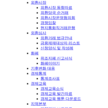
외환시장
외환시장 동향자료
외환당국 순거래
외환시장운영협의회
경쟁입찰
현지통화직거래은행
외환심사
외환거래 법규안내
금융제재대상자 리스트
신청양식 및 작성례
화폐
위조지폐 신고서식
화폐이야기
기후변화 대응
경제통계
통계조사표
경제교육
경제교육소식
경제교육 발간자료
경제교육 웹툰 다운로드
지역본부