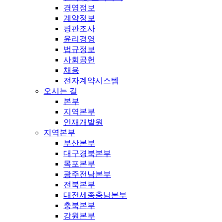
경영정보
계약정보
평판조사
윤리경영
법규정보
사회공헌
채용
전자계약시스템
오시는 길
본부
지역본부
인재개발원
지역본부
부산본부
대구경북본부
목포본부
광주전남본부
전북본부
대전세종충남본부
충북본부
강원본부