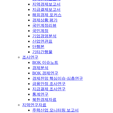
지역경제보고서
지급결제보고서
해외경제 포커스
경제상황 평가
국민계정리뷰
국민계정
기업경영분석
산업연관표
단행본
기타간행물
조사연구
BOK 이슈노트
경제분석
BOK 경제연구
경제전망 핵심이슈·심층연구
금융안정 조사연구
지급결제 조사연구
통계연구
북한경제자료
지역연구자료
주력산업 모니터링 보고서