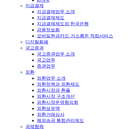
KOFR
지급결제
지급결제업무 소개
지급결제제도
지급결제제도와 한국은행
금융정보화
모바일현금카드·거스름돈 적립서비스
디지털화폐
국고증권
국고증권업무 소개
국고업무
증권업무
외환
외환업무 소개
외환정책과 외환제도
외환시장과 환율
외환시장 구조개선
외환시장운영협의회
외환보유액
외환거래심사
해외송금 통합관리제도
국제협력