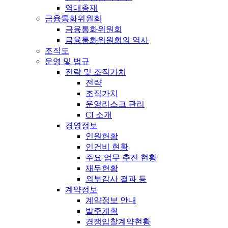
역대총재
금융통화위원회
금융통화위원회
금융통화위원회의 역사
조직도
운영 및 법규
전략 및 조직가치
전략
조직가치
운영리스크 관리
CI 소개
경영정보
인원현황
인건비 현황
주요 업무 추진 현황
재무현황
외부감사 결과 등
계약정보
계약정보 안내
발주계획
경쟁입찰계약현황