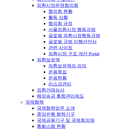
외환시장운영협의회
협의회 현황
활동 상황
협의회 규정
서울외환시장 행동규범
글로벌 외환시장행동규범
글로벌 규범 이행선언서
관련 사이트
외환시장 구조 개선 Portal
외환보유액
외환보유액의 의의
운용목표
운용현황
리스크관리
외환거래심사
해외송금 통합관리제도
국제협력
국제협력업무 소개
중앙은행 협력기구
국제금융기구 및 국제회의체
통화스왑 현황