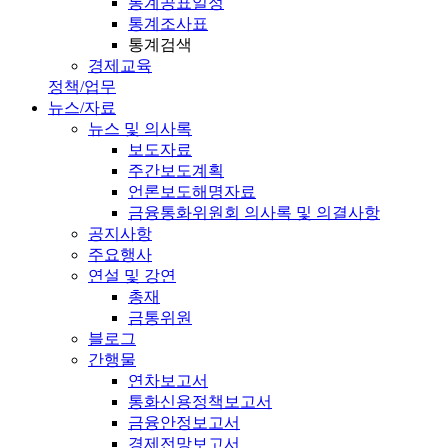
통계공표일정
통계조사표
통계검색
경제교육
정책/업무
뉴스/자료
뉴스 및 의사록
보도자료
주간보도계획
언론보도해명자료
금융통화위원회 의사록 및 의결사항
공지사항
주요행사
연설 및 강연
총재
금통위원
블로그
간행물
연차보고서
통화신용정책보고서
금융안정보고서
경제전망보고서