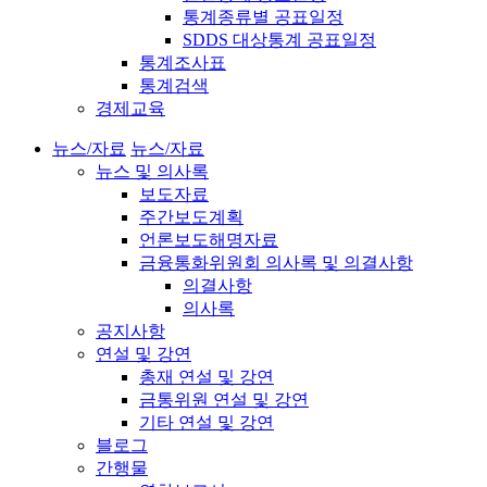
통계종류별 공표일정
SDDS 대상통계 공표일정
통계조사표
통계검색
경제교육
뉴스/자료
뉴스/자료
뉴스 및 의사록
보도자료
주간보도계획
언론보도해명자료
금융통화위원회 의사록 및 의결사항
의결사항
의사록
공지사항
연설 및 강연
총재 연설 및 강연
금통위원 연설 및 강연
기타 연설 및 강연
블로그
간행물