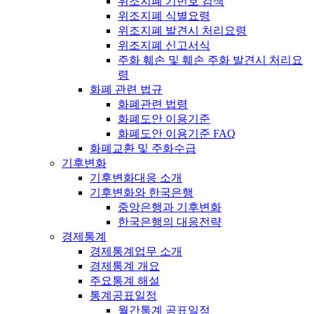
위조지폐 기번호 검색
위조지폐 식별요령
위조지폐 발견시 처리요령
위조지폐 신고서식
주화 훼손 및 훼손 주화 발견시 처리요
령
화폐 관련 법규
화폐관련 법령
화폐도안 이용기준
화폐도안 이용기준 FAQ
화폐교환 및 주화수급
기후변화
기후변화대응 소개
기후변화와 한국은행
중앙은행과 기후변화
한국은행의 대응전략
경제통계
경제통계업무 소개
경제통계 개요
주요통계 해설
통계공표일정
월간통계 공표일정