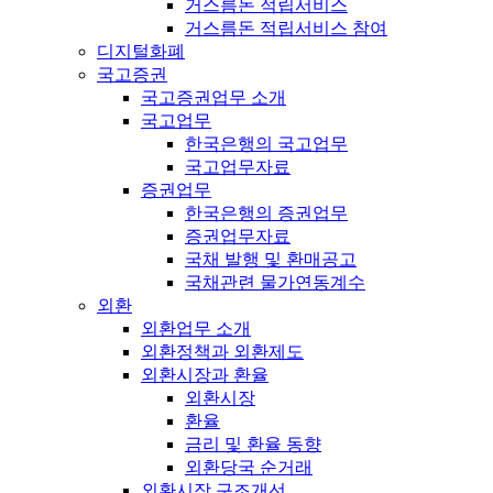
거스름돈 적립서비스
거스름돈 적립서비스 참여
디지털화폐
국고증권
국고증권업무 소개
국고업무
한국은행의 국고업무
국고업무자료
증권업무
한국은행의 증권업무
증권업무자료
국채 발행 및 환매공고
국채관련 물가연동계수
외환
외환업무 소개
외환정책과 외환제도
외환시장과 환율
외환시장
환율
금리 및 환율 동향
외환당국 순거래
외환시장 구조개선