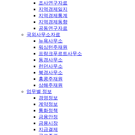
조사연구자료
지역경제일지
지역경제통계
지역경제동향
공동연구자료
국외사무소자료
뉴욕사무소
워싱턴주재원
프랑크푸르트사무소
동경사무소
런던사무소
북경사무소
홍콩주재원
상해주재원
업무별 정보
경영정보
계약정보
통화정책
금융안정
금융시장
지급결제