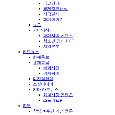
금요강좌
경제지표해설
지급결제
화폐이야기
쇼츠
기타영상
화폐사랑 콘텐츠
청소년 경제 UCC
지역본부
카드뉴스
화폐홍보
경제교육
복과사전
경제용어
디지털화폐
소셜미디어
기타 카드뉴스
화폐사랑 콘텐츠
스토리텔링
웹툰
창립 70주년 기념 웹툰