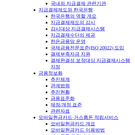
국내외 지급결제 관련기관
지급결제제도와 한국은행
한국은행의 역할 개요
지급결제제도의 감시
감시대상 지급결제시스템
지급결제수단의 제공
한은금융망 운영
국제금융전문표준(ISO 20022) 도입
결제부족자금 지원
결제완결성 보장대상 지급결제시스템
지정
금융정보화
추진체계
관계법령
추진현황
금융표준화
제정/개정 표준
관련자료
모바일현금카드·거스름돈 적립서비스
모바일현금카드 개요
모바일현금카드 이용방법