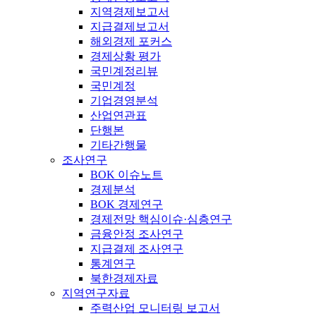
지역경제보고서
지급결제보고서
해외경제 포커스
경제상황 평가
국민계정리뷰
국민계정
기업경영분석
산업연관표
단행본
기타간행물
조사연구
BOK 이슈노트
경제분석
BOK 경제연구
경제전망 핵심이슈·심층연구
금융안정 조사연구
지급결제 조사연구
통계연구
북한경제자료
지역연구자료
주력산업 모니터링 보고서