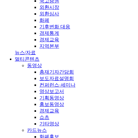
국고증권
외환시장
외환심사
화폐
기후변화 대응
경제통계
경제교육
지역본부
뉴스/자료
멀티콘텐츠
동영상
총재기자간담회
보도자료설명회
컨퍼런스·세미나
영상보고서
기획동영상
홍보동영상
경제교육
쇼츠
기타영상
카드뉴스
화폐홍보