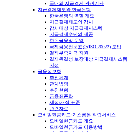
국내외 지급결제 관련기관
지급결제제도와 한국은행
한국은행의 역할 개요
지급결제제도의 감시
감시대상 지급결제시스템
지급결제수단의 제공
한은금융망 운영
국제금융전문표준(ISO 20022) 도입
결제부족자금 지원
결제완결성 보장대상 지급결제시스템
지정
금융정보화
추진체계
관계법령
추진현황
금융표준화
제정/개정 표준
관련자료
모바일현금카드·거스름돈 적립서비스
모바일현금카드 개요
모바일현금카드 이용방법