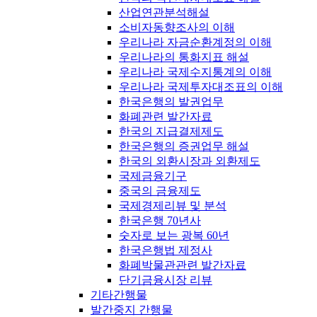
산업연관분석해설
소비자동향조사의 이해
우리나라 자금순환계정의 이해
우리나라의 통화지표 해설
우리나라 국제수지통계의 이해
우리나라 국제투자대조표의 이해
한국은행의 발권업무
화폐관련 발간자료
한국의 지급결제제도
한국은행의 증권업무 해설
한국의 외환시장과 외환제도
국제금융기구
중국의 금융제도
국제경제리뷰 및 분석
한국은행 70년사
숫자로 보는 광복 60년
한국은행법 제정사
화폐박물관관련 발간자료
단기금융시장 리뷰
기타간행물
발간중지 간행물