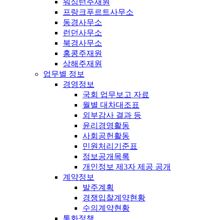
워싱턴주재원
프랑크푸르트사무소
동경사무소
런던사무소
북경사무소
홍콩주재원
상해주재원
업무별 정보
경영정보
국회 업무보고 자료
월별 대차대조표
외부감사 결과 등
윤리경영활동
사회공헌활동
민원처리기준표
정보공개목록
개인정보 제3자 제공 공개
계약정보
발주계획
경쟁입찰계약현황
수의계약현황
통화정책