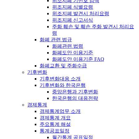
위조지폐 기번호 검색
위조지폐 식별요령
위조지폐 발견시 처리요령
위조지폐 신고서식
주화 훼손 및 훼손 주화 발견시 처리요
령
화폐 관련 법규
화폐관련 법령
화폐도안 이용기준
화폐도안 이용기준 FAQ
화폐교환 및 주화수급
기후변화
기후변화대응 소개
기후변화와 한국은행
중앙은행과 기후변화
한국은행의 대응전략
경제통계
경제통계업무 소개
경제통계 개요
주요통계 해설
통계공표일정
월간통계 공표일정