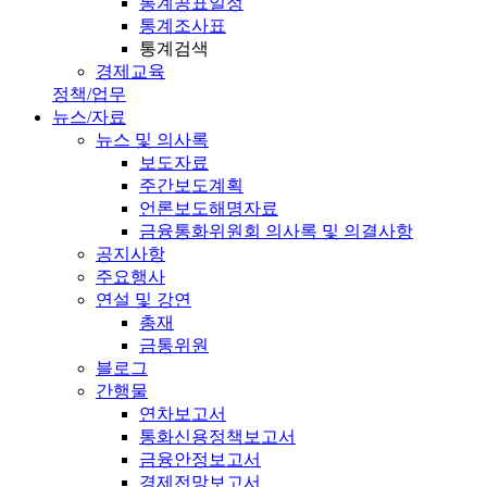
통계공표일정
통계조사표
통계검색
경제교육
정책/업무
뉴스/자료
뉴스 및 의사록
보도자료
주간보도계획
언론보도해명자료
금융통화위원회 의사록 및 의결사항
공지사항
주요행사
연설 및 강연
총재
금통위원
블로그
간행물
연차보고서
통화신용정책보고서
금융안정보고서
경제전망보고서