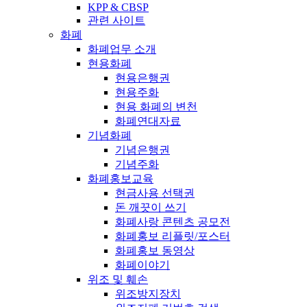
KPP & CBSP
관련 사이트
화폐
화폐업무 소개
현용화폐
현용은행권
현용주화
현용 화폐의 변천
화폐연대자료
기념화폐
기념은행권
기념주화
화폐홍보교육
현금사용 선택권
돈 깨끗이 쓰기
화폐사랑 콘텐츠 공모전
화폐홍보 리플릿/포스터
화폐홍보 동영상
화폐이야기
위조 및 훼손
위조방지장치