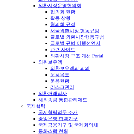
외환시장운영협의회
협의회 현황
활동 상황
협의회 규정
서울외환시장 행동규범
글로벌 외환시장행동규범
글로벌 규범 이행선언서
관련 사이트
외환시장 구조 개선 Portal
외환보유액
외환보유액의 의의
운용목표
운용현황
리스크관리
외환거래심사
해외송금 통합관리제도
국제협력
국제협력업무 소개
중앙은행 협력기구
국제금융기구 및 국제회의체
통화스왑 현황