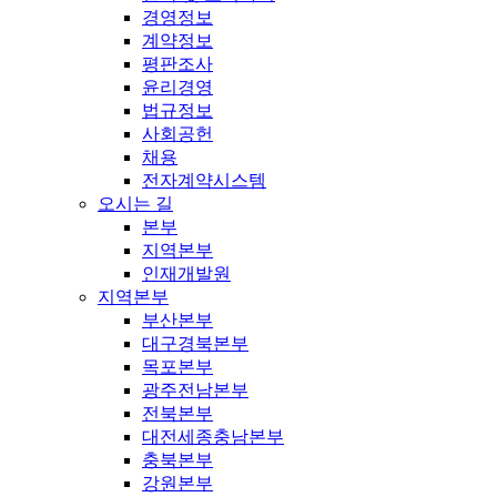
경영정보
계약정보
평판조사
윤리경영
법규정보
사회공헌
채용
전자계약시스템
오시는 길
본부
지역본부
인재개발원
지역본부
부산본부
대구경북본부
목포본부
광주전남본부
전북본부
대전세종충남본부
충북본부
강원본부