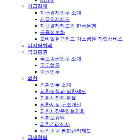
KOFR
지급결제
지급결제업무 소개
지급결제제도
지급결제제도와 한국은행
금융정보화
모바일현금카드·거스름돈 적립서비스
디지털화폐
국고증권
국고증권업무 소개
국고업무
증권업무
외환
외환업무 소개
외환정책과 외환제도
외환시장과 환율
외환시장 구조개선
외환시장운영협의회
외환보유액
외환거래심사
해외송금 통합관리제도
국제협력