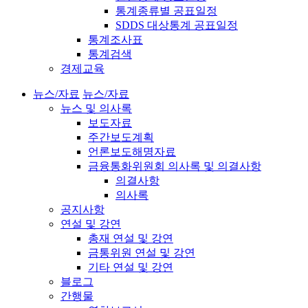
통계종류별 공표일정
SDDS 대상통계 공표일정
통계조사표
통계검색
경제교육
뉴스/자료
뉴스/자료
뉴스 및 의사록
보도자료
주간보도계획
언론보도해명자료
금융통화위원회 의사록 및 의결사항
의결사항
의사록
공지사항
연설 및 강연
총재 연설 및 강연
금통위원 연설 및 강연
기타 연설 및 강연
블로그
간행물