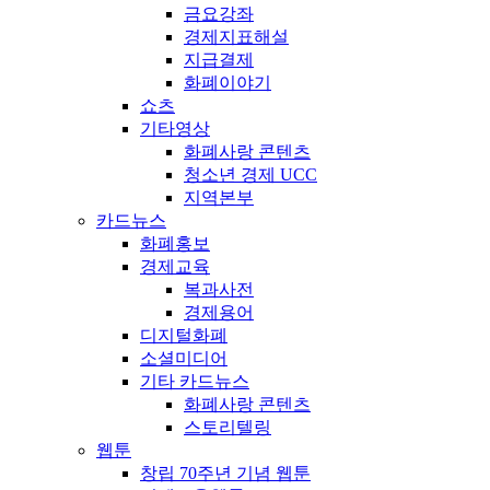
금요강좌
경제지표해설
지급결제
화폐이야기
쇼츠
기타영상
화폐사랑 콘텐츠
청소년 경제 UCC
지역본부
카드뉴스
화폐홍보
경제교육
복과사전
경제용어
디지털화폐
소셜미디어
기타 카드뉴스
화폐사랑 콘텐츠
스토리텔링
웹툰
창립 70주년 기념 웹툰