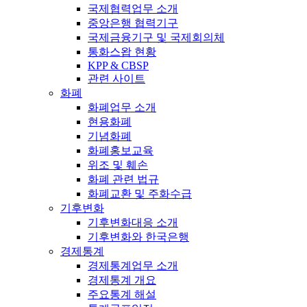
국제협력업무 소개
중앙은행 협력기구
국제금융기구 및 국제회의체
통화스왑 현황
KPP & CBSP
관련 사이트
화폐
화폐업무 소개
현용화폐
기념화폐
화폐홍보교육
위조 및 훼손
화폐 관련 법규
화폐교환 및 주화수급
기후변화
기후변화대응 소개
기후변화와 한국은행
경제통계
경제통계업무 소개
경제통계 개요
주요통계 해설