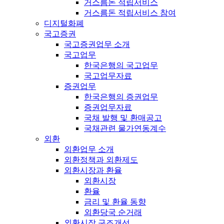
거스름돈 적립서비스
거스름돈 적립서비스 참여
디지털화폐
국고증권
국고증권업무 소개
국고업무
한국은행의 국고업무
국고업무자료
증권업무
한국은행의 증권업무
증권업무자료
국채 발행 및 환매공고
국채관련 물가연동계수
외환
외환업무 소개
외환정책과 외환제도
외환시장과 환율
외환시장
환율
금리 및 환율 동향
외환당국 순거래
외환시장 구조개선