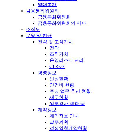
역대총재
금융통화위원회
금융통화위원회
금융통화위원회의 역사
조직도
운영 및 법규
전략 및 조직가치
전략
조직가치
운영리스크 관리
CI 소개
경영정보
인원현황
인건비 현황
주요 업무 추진 현황
재무현황
외부감사 결과 등
계약정보
계약정보 안내
발주계획
경쟁입찰계약현황