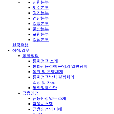
인천본부
제주본부
경기본부
경남본부
강릉본부
울산본부
포항본부
강남본부
한국은행
정책/업무
통화정책
통화정책 소개
통화신용정책 운영의 일반원칙
목표 및 운영체계
통화정책방향 결정회의
일정 및 자료
통화정책수단
금융안정
금융안정업무 소개
금융시스템
금융안정의 이해