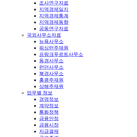
조사연구자료
지역경제일지
지역경제통계
지역경제동향
공동연구자료
국외사무소자료
뉴욕사무소
워싱턴주재원
프랑크푸르트사무소
동경사무소
런던사무소
북경사무소
홍콩주재원
상해주재원
업무별 정보
경영정보
계약정보
통화정책
금융안정
금융시장
지급결제