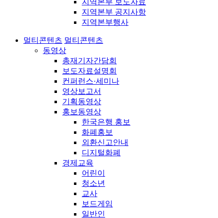
지역본부 보도자료
지역본부 공지사항
지역본부행사
멀티콘텐츠
멀티콘텐츠
동영상
총재기자간담회
보도자료설명회
컨퍼런스·세미나
영상보고서
기획동영상
홍보동영상
한국은행 홍보
화폐홍보
외환신고안내
디지털화폐
경제교육
어린이
청소년
교사
보드게임
일반인