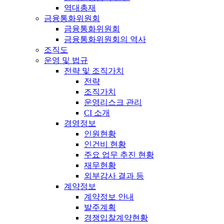
역대총재
금융통화위원회
금융통화위원회
금융통화위원회의 역사
조직도
운영 및 법규
전략 및 조직가치
전략
조직가치
운영리스크 관리
CI 소개
경영정보
인원현황
인건비 현황
주요 업무 추진 현황
재무현황
외부감사 결과 등
계약정보
계약정보 안내
발주계획
경쟁입찰계약현황