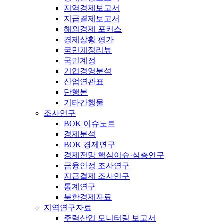
지역경제보고서
지급결제보고서
해외경제 포커스
경제상황 평가
국민계정리뷰
국민계정
기업경영분석
산업연관표
단행본
기타간행물
조사연구
BOK 이슈노트
경제분석
BOK 경제연구
경제전망 핵심이슈·심층연구
금융안정 조사연구
지급결제 조사연구
통계연구
북한경제자료
지역연구자료
주력산업 모니터링 보고서