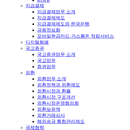
KOFR
지급결제
지급결제업무 소개
지급결제제도
지급결제제도와 한국은행
금융정보화
모바일현금카드·거스름돈 적립서비스
디지털화폐
국고증권
국고증권업무 소개
국고업무
증권업무
외환
외환업무 소개
외환정책과 외환제도
외환시장과 환율
외환시장 구조개선
외환시장운영협의회
외환보유액
외환거래심사
해외송금 통합관리제도
국제협력