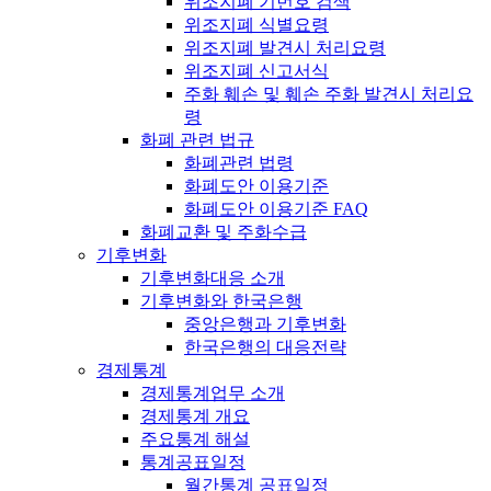
위조지폐 기번호 검색
위조지폐 식별요령
위조지폐 발견시 처리요령
위조지폐 신고서식
주화 훼손 및 훼손 주화 발견시 처리요
령
화폐 관련 법규
화폐관련 법령
화폐도안 이용기준
화폐도안 이용기준 FAQ
화폐교환 및 주화수급
기후변화
기후변화대응 소개
기후변화와 한국은행
중앙은행과 기후변화
한국은행의 대응전략
경제통계
경제통계업무 소개
경제통계 개요
주요통계 해설
통계공표일정
월간통계 공표일정