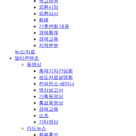
국고증권
외환시장
외환심사
화폐
기후변화 대응
경제통계
경제교육
지역본부
뉴스/자료
멀티콘텐츠
동영상
총재기자간담회
보도자료설명회
컨퍼런스·세미나
영상보고서
기획동영상
홍보동영상
경제교육
쇼츠
기타영상
카드뉴스
화폐홍보