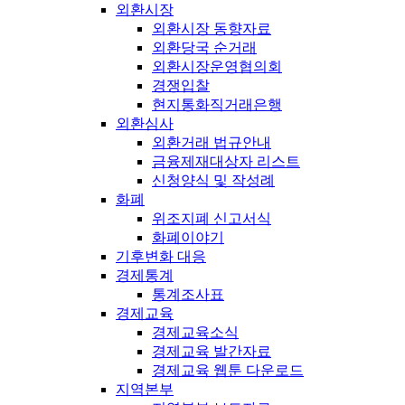
외환시장
외환시장 동향자료
외환당국 순거래
외환시장운영협의회
경쟁입찰
현지통화직거래은행
외환심사
외환거래 법규안내
금융제재대상자 리스트
신청양식 및 작성례
화폐
위조지폐 신고서식
화폐이야기
기후변화 대응
경제통계
통계조사표
경제교육
경제교육소식
경제교육 발간자료
경제교육 웹툰 다운로드
지역본부