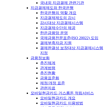
국내외 지급결제 관련기관
지급결제제도와 한국은행
한국은행의 역할 개요
지급결제제도의 감시
감시대상 지급결제시스템
지급결제수단의 제공
한은금융망 운영
국제금융전문표준(ISO 20022) 도입
결제부족자금 지원
결제완결성 보장대상 지급결제시스템
지정
금융정보화
추진체계
관계법령
추진현황
금융표준화
제정/개정 표준
관련자료
모바일현금카드·거스름돈 적립서비스
모바일현금카드 개요
모바일현금카드 이용방법