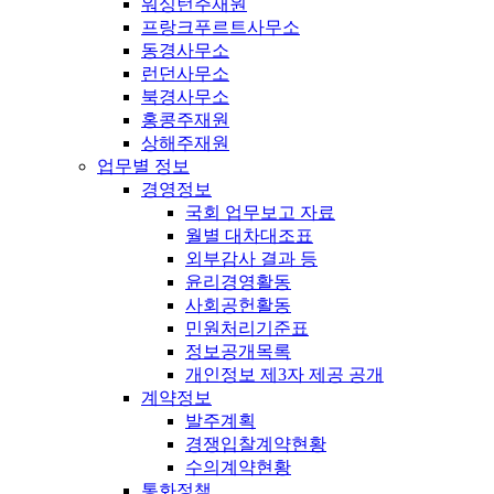
워싱턴주재원
프랑크푸르트사무소
동경사무소
런던사무소
북경사무소
홍콩주재원
상해주재원
업무별 정보
경영정보
국회 업무보고 자료
월별 대차대조표
외부감사 결과 등
윤리경영활동
사회공헌활동
민원처리기준표
정보공개목록
개인정보 제3자 제공 공개
계약정보
발주계획
경쟁입찰계약현황
수의계약현황
통화정책