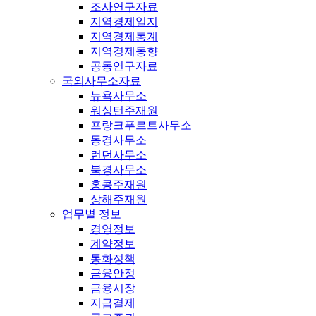
조사연구자료
지역경제일지
지역경제통계
지역경제동향
공동연구자료
국외사무소자료
뉴욕사무소
워싱턴주재원
프랑크푸르트사무소
동경사무소
런던사무소
북경사무소
홍콩주재원
상해주재원
업무별 정보
경영정보
계약정보
통화정책
금융안정
금융시장
지급결제