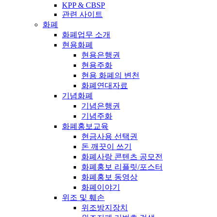
KPP & CBSP
관련 사이트
화폐
화폐업무 소개
현용화폐
현용은행권
현용주화
현용 화폐의 변천
화폐연대자료
기념화폐
기념은행권
기념주화
화폐홍보교육
현금사용 선택권
돈 깨끗이 쓰기
화폐사랑 콘텐츠 공모전
화폐홍보 리플릿/포스터
화폐홍보 동영상
화폐이야기
위조 및 훼손
위조방지장치