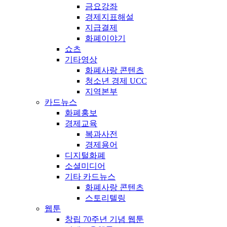
금요강좌
경제지표해설
지급결제
화폐이야기
쇼츠
기타영상
화폐사랑 콘텐츠
청소년 경제 UCC
지역본부
카드뉴스
화폐홍보
경제교육
복과사전
경제용어
디지털화폐
소셜미디어
기타 카드뉴스
화폐사랑 콘텐츠
스토리텔링
웹툰
창립 70주년 기념 웹툰