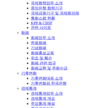
국제협력업무 소개
중앙은행 협력기구
국제금융기구 및 국제회의체
통화스왑 현황
KPP & CBSP
관련 사이트
화폐
화폐업무 소개
현용화폐
기념화폐
화폐홍보교육
위조 및 훼손
화폐 관련 법규
화폐교환 및 주화수급
기후변화
기후변화대응 소개
기후변화와 한국은행
경제통계
경제통계업무 소개
경제통계 개요
주요통계 해설