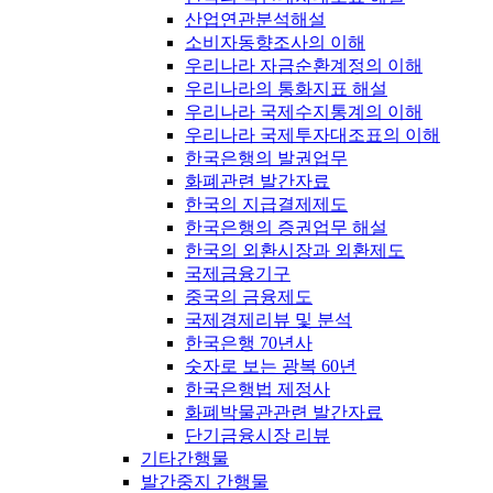
산업연관분석해설
소비자동향조사의 이해
우리나라 자금순환계정의 이해
우리나라의 통화지표 해설
우리나라 국제수지통계의 이해
우리나라 국제투자대조표의 이해
한국은행의 발권업무
화폐관련 발간자료
한국의 지급결제제도
한국은행의 증권업무 해설
한국의 외환시장과 외환제도
국제금융기구
중국의 금융제도
국제경제리뷰 및 분석
한국은행 70년사
숫자로 보는 광복 60년
한국은행법 제정사
화폐박물관관련 발간자료
단기금융시장 리뷰
기타간행물
발간중지 간행물