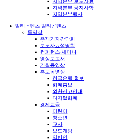
지역본부 보도자료
지역본부 공지사항
지역본부행사
멀티콘텐츠
멀티콘텐츠
동영상
총재기자간담회
보도자료설명회
컨퍼런스·세미나
영상보고서
기획동영상
홍보동영상
한국은행 홍보
화폐홍보
외환신고안내
디지털화폐
경제교육
어린이
청소년
교사
보드게임
일반인