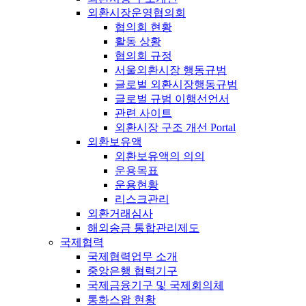
외환시장운영협의회
협의회 현황
활동 상황
협의회 규정
서울외환시장 행동규범
글로벌 외환시장행동규범
글로벌 규범 이행선언서
관련 사이트
외환시장 구조 개선 Portal
외환보유액
외환보유액의 의의
운용목표
운용현황
리스크관리
외환거래심사
해외송금 통합관리제도
국제협력
국제협력업무 소개
중앙은행 협력기구
국제금융기구 및 국제회의체
통화스왑 현황