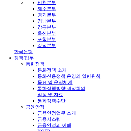
인천본부
제주본부
경기본부
경남본부
강릉본부
울산본부
포항본부
강남본부
한국은행
정책/업무
통화정책
통화정책 소개
통화신용정책 운영의 일반원칙
목표 및 운영체계
통화정책방향 결정회의
일정 및 자료
통화정책수단
금융안정
금융안정업무 소개
금융시스템
금융안정의 이해