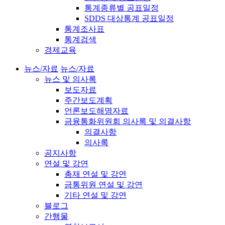
통계종류별 공표일정
SDDS 대상통계 공표일정
통계조사표
통계검색
경제교육
뉴스/자료
뉴스/자료
뉴스 및 의사록
보도자료
주간보도계획
언론보도해명자료
금융통화위원회 의사록 및 의결사항
의결사항
의사록
공지사항
연설 및 강연
총재 연설 및 강연
금통위원 연설 및 강연
기타 연설 및 강연
블로그
간행물