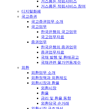
거스름돈 적립서비스
거스름돈 적립서비스 참여
디지털화폐
국고증권
국고증권업무 소개
국고업무
한국은행의 국고업무
국고업무자료
증권업무
한국은행의 증권업무
증권업무자료
국채 발행 및 환매공고
국채관련 물가연동계수
외환
외환업무 소개
외환정책과 외환제도
외환시장과 환율
외환시장
환율
금리 및 환율 동향
외환당국 순거래
외환시장 구조개선