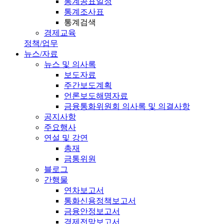
통계공표일정
통계조사표
통계검색
경제교육
정책/업무
뉴스/자료
뉴스 및 의사록
보도자료
주간보도계획
언론보도해명자료
금융통화위원회 의사록 및 의결사항
공지사항
주요행사
연설 및 강연
총재
금통위원
블로그
간행물
연차보고서
통화신용정책보고서
금융안정보고서
경제전망보고서