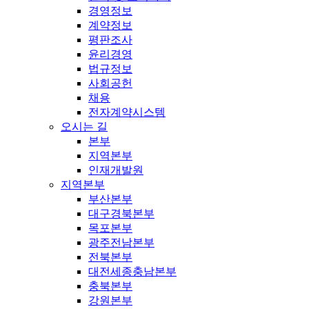
경영정보
계약정보
평판조사
윤리경영
법규정보
사회공헌
채용
전자계약시스템
오시는 길
본부
지역본부
인재개발원
지역본부
부산본부
대구경북본부
목포본부
광주전남본부
전북본부
대전세종충남본부
충북본부
강원본부