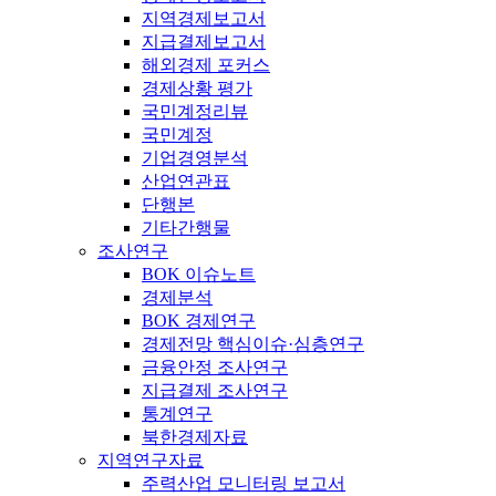
지역경제보고서
지급결제보고서
해외경제 포커스
경제상황 평가
국민계정리뷰
국민계정
기업경영분석
산업연관표
단행본
기타간행물
조사연구
BOK 이슈노트
경제분석
BOK 경제연구
경제전망 핵심이슈·심층연구
금융안정 조사연구
지급결제 조사연구
통계연구
북한경제자료
지역연구자료
주력산업 모니터링 보고서