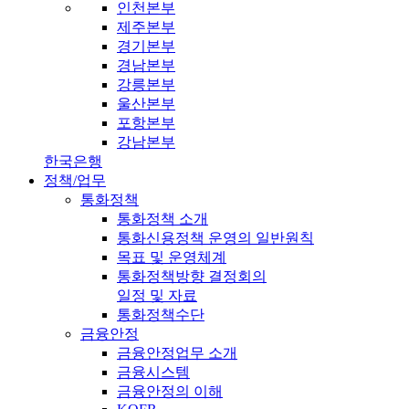
인천본부
제주본부
경기본부
경남본부
강릉본부
울산본부
포항본부
강남본부
한국은행
정책/업무
통화정책
통화정책 소개
통화신용정책 운영의 일반원칙
목표 및 운영체계
통화정책방향 결정회의
일정 및 자료
통화정책수단
금융안정
금융안정업무 소개
금융시스템
금융안정의 이해