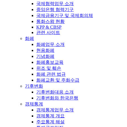
국제협력업무 소개
중앙은행 협력기구
국제금융기구 및 국제회의체
통화스왑 현황
KPP & CBSP
관련 사이트
화폐
화폐업무 소개
현용화폐
기념화폐
화폐홍보교육
위조 및 훼손
화폐 관련 법규
화폐교환 및 주화수급
기후변화
기후변화대응 소개
기후변화와 한국은행
경제통계
경제통계업무 소개
경제통계 개요
주요통계 해설