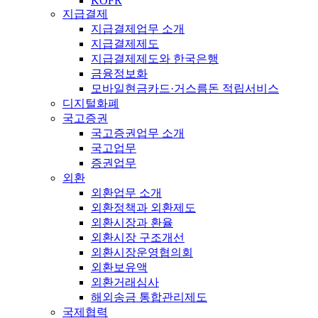
KOFR
지급결제
지급결제업무 소개
지급결제제도
지급결제제도와 한국은행
금융정보화
모바일현금카드·거스름돈 적립서비스
디지털화폐
국고증권
국고증권업무 소개
국고업무
증권업무
외환
외환업무 소개
외환정책과 외환제도
외환시장과 환율
외환시장 구조개선
외환시장운영협의회
외환보유액
외환거래심사
해외송금 통합관리제도
국제협력