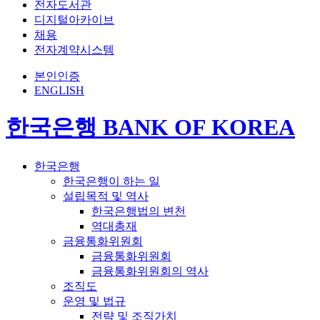
전자도서관
디지털아카이브
채용
전자계약시스템
본인인증
ENGLISH
한국은행 BANK OF KOREA
한국은행
한국은행이 하는 일
설립목적 및 역사
한국은행법의 변천
역대총재
금융통화위원회
금융통화위원회
금융통화위원회의 역사
조직도
운영 및 법규
전략 및 조직가치