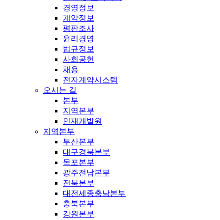
경영정보
계약정보
평판조사
윤리경영
법규정보
사회공헌
채용
전자계약시스템
오시는 길
본부
지역본부
인재개발원
지역본부
부산본부
대구경북본부
목포본부
광주전남본부
전북본부
대전세종충남본부
충북본부
강원본부