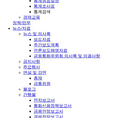
통계공표일정
통계조사표
통계검색
경제교육
정책/업무
뉴스/자료
뉴스 및 의사록
보도자료
주간보도계획
언론보도해명자료
금융통화위원회 의사록 및 의결사항
공지사항
주요행사
연설 및 강연
총재
금통위원
블로그
간행물
연차보고서
통화신용정책보고서
금융안정보고서
경제전망보고서