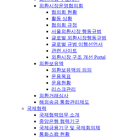
외환시장운영협의회
협의회 현황
활동 상황
협의회 규정
서울외환시장 행동규범
글로벌 외환시장행동규범
글로벌 규범 이행선언서
관련 사이트
외환시장 구조 개선 Portal
외환보유액
외환보유액의 의의
운용목표
운용현황
리스크관리
외환거래심사
해외송금 통합관리제도
국제협력
국제협력업무 소개
중앙은행 협력기구
국제금융기구 및 국제회의체
통화스왑 현황