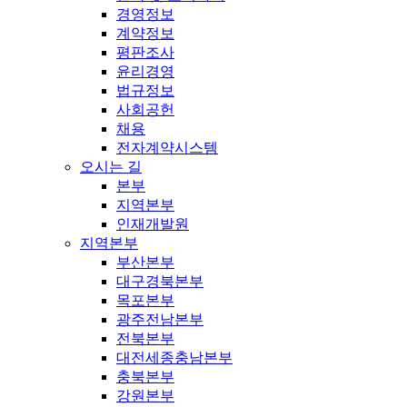
경영정보
계약정보
평판조사
윤리경영
법규정보
사회공헌
채용
전자계약시스템
오시는 길
본부
지역본부
인재개발원
지역본부
부산본부
대구경북본부
목포본부
광주전남본부
전북본부
대전세종충남본부
충북본부
강원본부