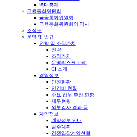
역대총재
금융통화위원회
금융통화위원회
금융통화위원회의 역사
조직도
운영 및 법규
전략 및 조직가치
전략
조직가치
운영리스크 관리
CI 소개
경영정보
인원현황
인건비 현황
주요 업무 추진 현황
재무현황
외부감사 결과 등
계약정보
계약정보 안내
발주계획
경쟁입찰계약현황