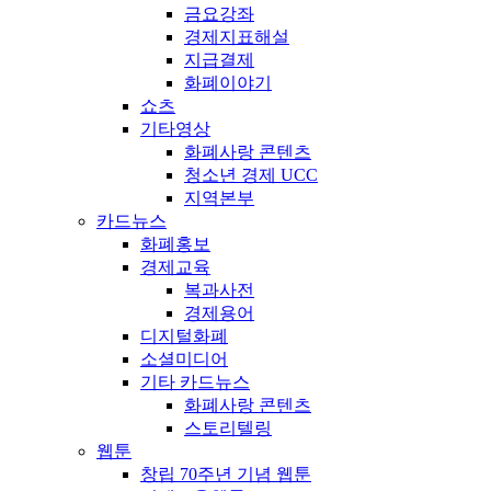
금요강좌
경제지표해설
지급결제
화폐이야기
쇼츠
기타영상
화폐사랑 콘텐츠
청소년 경제 UCC
지역본부
카드뉴스
화폐홍보
경제교육
복과사전
경제용어
디지털화폐
소셜미디어
기타 카드뉴스
화폐사랑 콘텐츠
스토리텔링
웹툰
창립 70주년 기념 웹툰