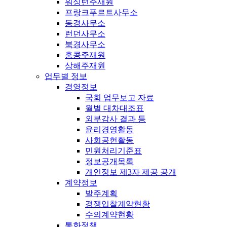
워싱턴주재원
프랑크푸르트사무소
동경사무소
런던사무소
북경사무소
홍콩주재원
상해주재원
업무별 정보
경영정보
국회 업무보고 자료
월별 대차대조표
외부감사 결과 등
윤리경영활동
사회공헌활동
민원처리기준표
정보공개목록
개인정보 제3자 제공 공개
계약정보
발주계획
경쟁입찰계약현황
수의계약현황
통화정책