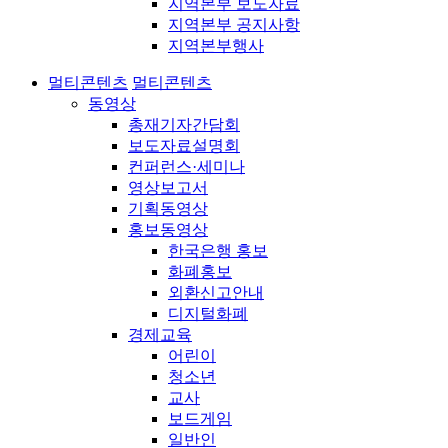
지역본부 보도자료
지역본부 공지사항
지역본부행사
멀티콘텐츠
멀티콘텐츠
동영상
총재기자간담회
보도자료설명회
컨퍼런스·세미나
영상보고서
기획동영상
홍보동영상
한국은행 홍보
화폐홍보
외환신고안내
디지털화폐
경제교육
어린이
청소년
교사
보드게임
일반인