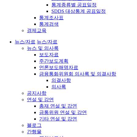
통계종류별 공표일정
SDDS 대상통계 공표일정
통계조사표
통계검색
경제교육
뉴스/자료
뉴스/자료
뉴스 및 의사록
보도자료
주간보도계획
언론보도해명자료
금융통화위원회 의사록 및 의결사항
의결사항
의사록
공지사항
연설 및 강연
총재 연설 및 강연
금통위원 연설 및 강연
기타 연설 및 강연
블로그
간행물