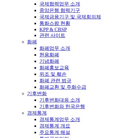
국제협력업무 소개
중앙은행 협력기구
국제금융기구 및 국제회의체
통화스왑 현황
KPP & CBSP
관련 사이트
화폐
화폐업무 소개
현용화폐
기념화폐
화폐홍보교육
위조 및 훼손
화폐 관련 법규
화폐교환 및 주화수급
기후변화
기후변화대응 소개
기후변화와 한국은행
경제통계
경제통계업무 소개
경제통계 개요
주요통계 해설