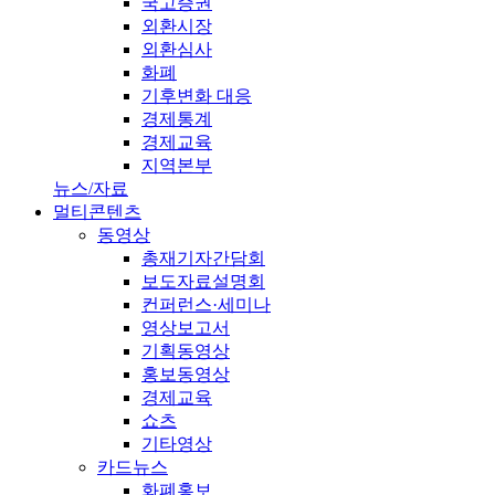
국고증권
외환시장
외환심사
화폐
기후변화 대응
경제통계
경제교육
지역본부
뉴스/자료
멀티콘텐츠
동영상
총재기자간담회
보도자료설명회
컨퍼런스·세미나
영상보고서
기획동영상
홍보동영상
경제교육
쇼츠
기타영상
카드뉴스
화폐홍보