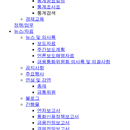
통계공표일정
통계조사표
통계검색
경제교육
정책/업무
뉴스/자료
뉴스 및 의사록
보도자료
주간보도계획
언론보도해명자료
금융통화위원회 의사록 및 의결사항
공지사항
주요행사
연설 및 강연
총재
금통위원
블로그
간행물
연차보고서
통화신용정책보고서
금융안정보고서
경제전망보고서