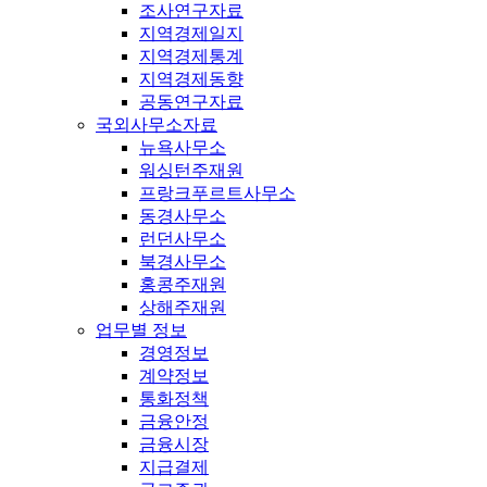
조사연구자료
지역경제일지
지역경제통계
지역경제동향
공동연구자료
국외사무소자료
뉴욕사무소
워싱턴주재원
프랑크푸르트사무소
동경사무소
런던사무소
북경사무소
홍콩주재원
상해주재원
업무별 정보
경영정보
계약정보
통화정책
금융안정
금융시장
지급결제