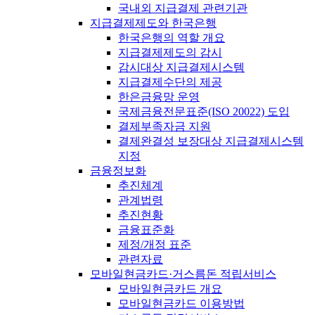
국내외 지급결제 관련기관
지급결제제도와 한국은행
한국은행의 역할 개요
지급결제제도의 감시
감시대상 지급결제시스템
지급결제수단의 제공
한은금융망 운영
국제금융전문표준(ISO 20022) 도입
결제부족자금 지원
결제완결성 보장대상 지급결제시스템
지정
금융정보화
추진체계
관계법령
추진현황
금융표준화
제정/개정 표준
관련자료
모바일현금카드·거스름돈 적립서비스
모바일현금카드 개요
모바일현금카드 이용방법