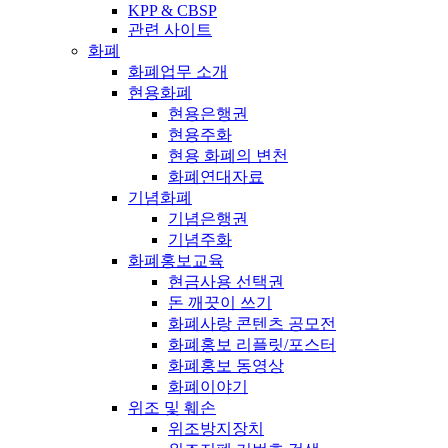
KPP & CBSP
관련 사이트
화폐
화폐업무 소개
현용화폐
현용은행권
현용주화
현용 화폐의 변천
화폐연대자료
기념화폐
기념은행권
기념주화
화폐홍보교육
현금사용 선택권
돈 깨끗이 쓰기
화폐사랑 콘텐츠 공모전
화폐홍보 리플릿/포스터
화폐홍보 동영상
화폐이야기
위조 및 훼손
위조방지장치