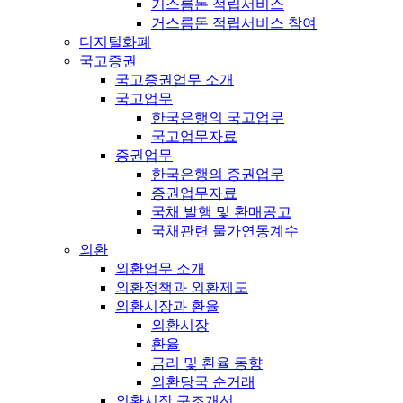
거스름돈 적립서비스
거스름돈 적립서비스 참여
디지털화폐
국고증권
국고증권업무 소개
국고업무
한국은행의 국고업무
국고업무자료
증권업무
한국은행의 증권업무
증권업무자료
국채 발행 및 환매공고
국채관련 물가연동계수
외환
외환업무 소개
외환정책과 외환제도
외환시장과 환율
외환시장
환율
금리 및 환율 동향
외환당국 순거래
외환시장 구조개선