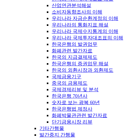
산업연관분석해설
소비자동향조사의 이해
우리나라 자금순환계정의 이해
우리나라의 통화지표 해설
우리나라 국제수지통계의 이해
우리나라 국제투자대조표의 이해
한국은행의 발권업무
화폐관련 발간자료
한국의 지급결제제도
한국은행의 증권업무 해설
한국의 외환시장과 외환제도
국제금융기구
중국의 금융제도
국제경제리뷰 및 분석
한국은행 70년사
숫자로 보는 광복 60년
한국은행법 제정사
화폐박물관관련 발간자료
단기금융시장 리뷰
기타간행물
발간중지 간행물