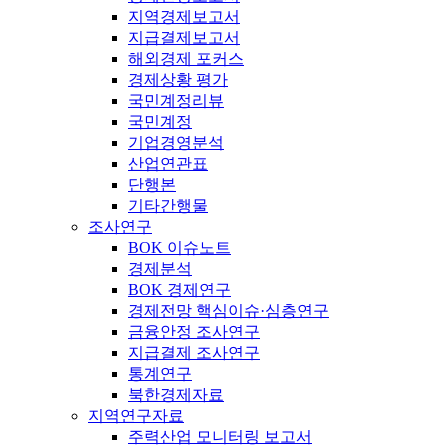
지역경제보고서
지급결제보고서
해외경제 포커스
경제상황 평가
국민계정리뷰
국민계정
기업경영분석
산업연관표
단행본
기타간행물
조사연구
BOK 이슈노트
경제분석
BOK 경제연구
경제전망 핵심이슈·심층연구
금융안정 조사연구
지급결제 조사연구
통계연구
북한경제자료
지역연구자료
주력산업 모니터링 보고서