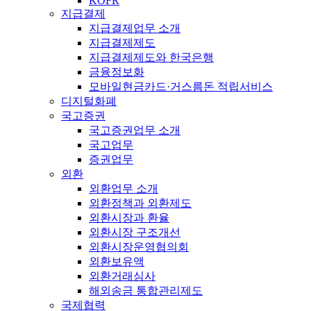
KOFR
지급결제
지급결제업무 소개
지급결제제도
지급결제제도와 한국은행
금융정보화
모바일현금카드·거스름돈 적립서비스
디지털화폐
국고증권
국고증권업무 소개
국고업무
증권업무
외환
외환업무 소개
외환정책과 외환제도
외환시장과 환율
외환시장 구조개선
외환시장운영협의회
외환보유액
외환거래심사
해외송금 통합관리제도
국제협력