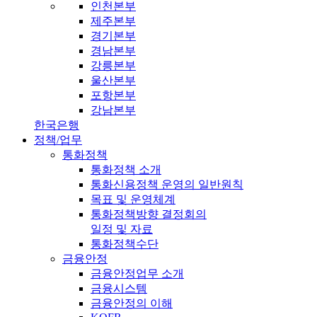
인천본부
제주본부
경기본부
경남본부
강릉본부
울산본부
포항본부
강남본부
한국은행
정책/업무
통화정책
통화정책 소개
통화신용정책 운영의 일반원칙
목표 및 운영체계
통화정책방향 결정회의
일정 및 자료
통화정책수단
금융안정
금융안정업무 소개
금융시스템
금융안정의 이해