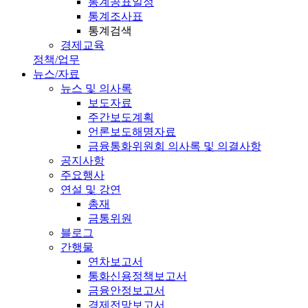
통계공표일정
통계조사표
통계검색
경제교육
정책/업무
뉴스/자료
뉴스 및 의사록
보도자료
주간보도계획
언론보도해명자료
금융통화위원회 의사록 및 의결사항
공지사항
주요행사
연설 및 강연
총재
금통위원
블로그
간행물
연차보고서
통화신용정책보고서
금융안정보고서
경제전망보고서