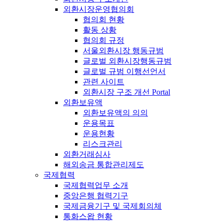
외환시장운영협의회
협의회 현황
활동 상황
협의회 규정
서울외환시장 행동규범
글로벌 외환시장행동규범
글로벌 규범 이행선언서
관련 사이트
외환시장 구조 개선 Portal
외환보유액
외환보유액의 의의
운용목표
운용현황
리스크관리
외환거래심사
해외송금 통합관리제도
국제협력
국제협력업무 소개
중앙은행 협력기구
국제금융기구 및 국제회의체
통화스왑 현황