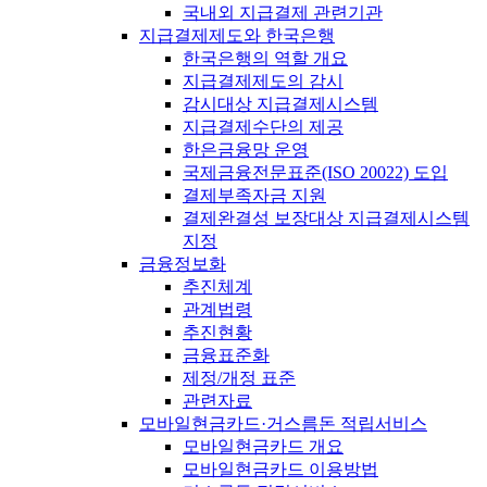
국내외 지급결제 관련기관
지급결제제도와 한국은행
한국은행의 역할 개요
지급결제제도의 감시
감시대상 지급결제시스템
지급결제수단의 제공
한은금융망 운영
국제금융전문표준(ISO 20022) 도입
결제부족자금 지원
결제완결성 보장대상 지급결제시스템
지정
금융정보화
추진체계
관계법령
추진현황
금융표준화
제정/개정 표준
관련자료
모바일현금카드·거스름돈 적립서비스
모바일현금카드 개요
모바일현금카드 이용방법