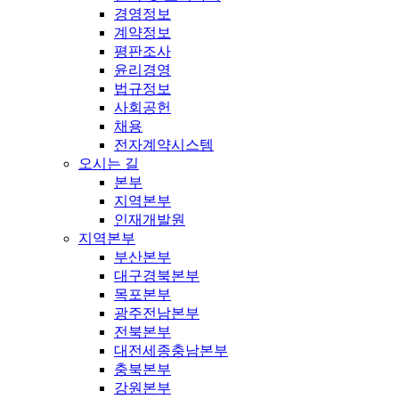
경영정보
계약정보
평판조사
윤리경영
법규정보
사회공헌
채용
전자계약시스템
오시는 길
본부
지역본부
인재개발원
지역본부
부산본부
대구경북본부
목포본부
광주전남본부
전북본부
대전세종충남본부
충북본부
강원본부