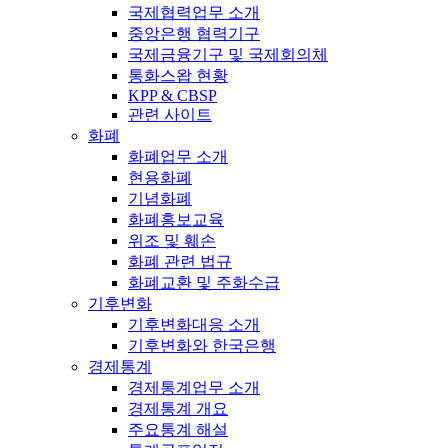
국제협력업무 소개
중앙은행 협력기구
국제금융기구 및 국제회의체
통화스왑 현황
KPP & CBSP
관련 사이트
화폐
화폐업무 소개
현용화폐
기념화폐
화폐홍보교육
위조 및 훼손
화폐 관련 법규
화폐교환 및 주화수급
기후변화
기후변화대응 소개
기후변화와 한국은행
경제통계
경제통계업무 소개
경제통계 개요
주요통계 해설