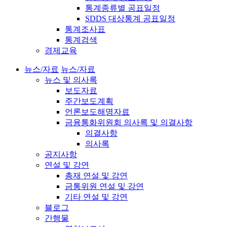
통계종류별 공표일정
SDDS 대상통계 공표일정
통계조사표
통계검색
경제교육
뉴스/자료
뉴스/자료
뉴스 및 의사록
보도자료
주간보도계획
언론보도해명자료
금융통화위원회 의사록 및 의결사항
의결사항
의사록
공지사항
연설 및 강연
총재 연설 및 강연
금통위원 연설 및 강연
기타 연설 및 강연
블로그
간행물