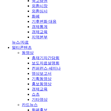
국고증권
외환시장
외환심사
화폐
기후변화 대응
경제통계
경제교육
지역본부
뉴스/자료
멀티콘텐츠
동영상
총재기자간담회
보도자료설명회
컨퍼런스·세미나
영상보고서
기획동영상
홍보동영상
경제교육
쇼츠
기타영상
카드뉴스
화폐홍보