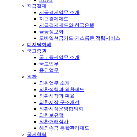
KOFR
지급결제
지급결제업무 소개
지급결제제도
지급결제제도와 한국은행
금융정보화
모바일현금카드·거스름돈 적립서비스
디지털화폐
국고증권
국고증권업무 소개
국고업무
증권업무
외환
외환업무 소개
외환정책과 외환제도
외환시장과 환율
외환시장 구조개선
외환시장운영협의회
외환보유액
외환거래심사
해외송금 통합관리제도
국제협력