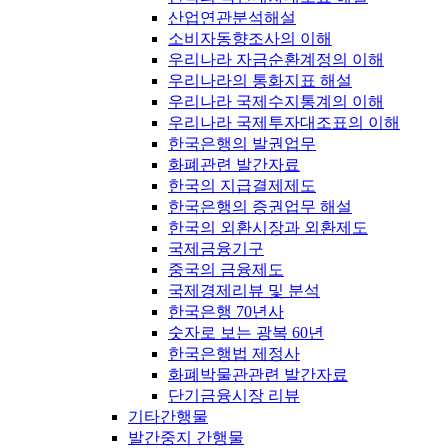
산업연관분석해설
소비자동향조사의 이해
우리나라 자금순환계정의 이해
우리나라의 통화지표 해설
우리나라 국제수지통계의 이해
우리나라 국제투자대조표의 이해
한국은행의 발권업무
화폐관련 발간자료
한국의 지급결제제도
한국은행의 증권업무 해설
한국의 외환시장과 외환제도
국제금융기구
중국의 금융제도
국제경제리뷰 및 분석
한국은행 70년사
숫자로 보는 광복 60년
한국은행법 제정사
화폐박물관관련 발간자료
단기금융시장 리뷰
기타간행물
발간중지 간행물