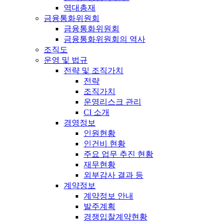
역대총재
금융통화위원회
금융통화위원회
금융통화위원회의 역사
조직도
운영 및 법규
전략 및 조직가치
전략
조직가치
운영리스크 관리
CI 소개
경영정보
인원현황
인건비 현황
주요 업무 추진 현황
재무현황
외부감사 결과 등
계약정보
계약정보 안내
발주계획
경쟁입찰계약현황