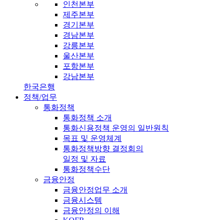
인천본부
제주본부
경기본부
경남본부
강릉본부
울산본부
포항본부
강남본부
한국은행
정책/업무
통화정책
통화정책 소개
통화신용정책 운영의 일반원칙
목표 및 운영체계
통화정책방향 결정회의
일정 및 자료
통화정책수단
금융안정
금융안정업무 소개
금융시스템
금융안정의 이해