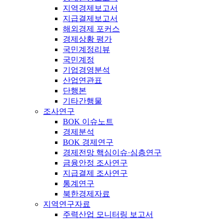
지역경제보고서
지급결제보고서
해외경제 포커스
경제상황 평가
국민계정리뷰
국민계정
기업경영분석
산업연관표
단행본
기타간행물
조사연구
BOK 이슈노트
경제분석
BOK 경제연구
경제전망 핵심이슈·심층연구
금융안정 조사연구
지급결제 조사연구
통계연구
북한경제자료
지역연구자료
주력산업 모니터링 보고서