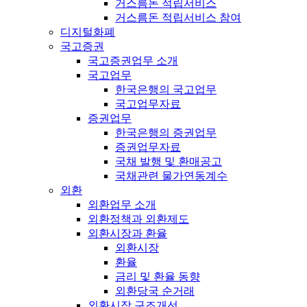
거스름돈 적립서비스
거스름돈 적립서비스 참여
디지털화폐
국고증권
국고증권업무 소개
국고업무
한국은행의 국고업무
국고업무자료
증권업무
한국은행의 증권업무
증권업무자료
국채 발행 및 환매공고
국채관련 물가연동계수
외환
외환업무 소개
외환정책과 외환제도
외환시장과 환율
외환시장
환율
금리 및 환율 동향
외환당국 순거래
외환시장 구조개선