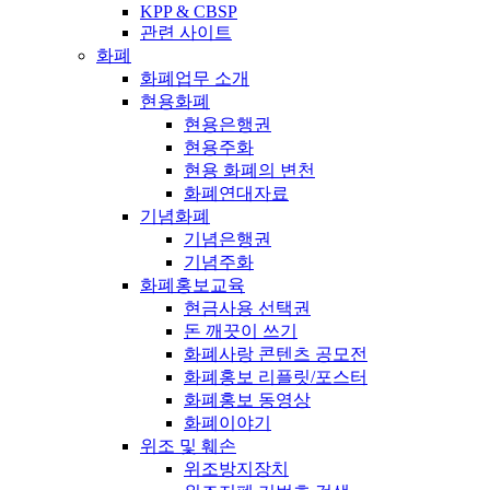
KPP & CBSP
관련 사이트
화폐
화폐업무 소개
현용화폐
현용은행권
현용주화
현용 화폐의 변천
화폐연대자료
기념화폐
기념은행권
기념주화
화폐홍보교육
현금사용 선택권
돈 깨끗이 쓰기
화폐사랑 콘텐츠 공모전
화폐홍보 리플릿/포스터
화폐홍보 동영상
화폐이야기
위조 및 훼손
위조방지장치