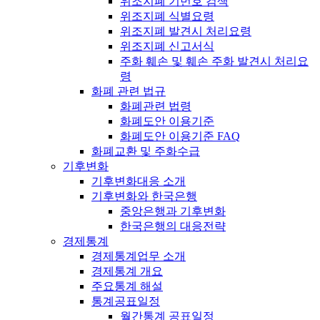
위조지폐 기번호 검색
위조지폐 식별요령
위조지폐 발견시 처리요령
위조지폐 신고서식
주화 훼손 및 훼손 주화 발견시 처리요
령
화폐 관련 법규
화폐관련 법령
화폐도안 이용기준
화폐도안 이용기준 FAQ
화폐교환 및 주화수급
기후변화
기후변화대응 소개
기후변화와 한국은행
중앙은행과 기후변화
한국은행의 대응전략
경제통계
경제통계업무 소개
경제통계 개요
주요통계 해설
통계공표일정
월간통계 공표일정