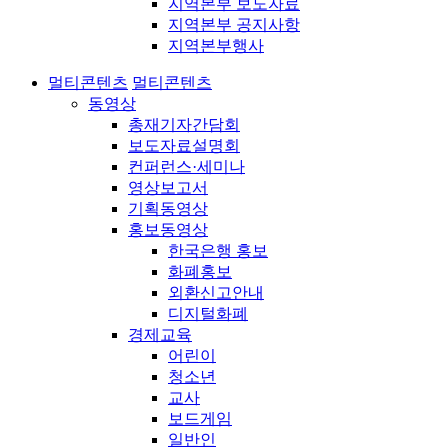
지역본부 보도자료
지역본부 공지사항
지역본부행사
멀티콘텐츠
멀티콘텐츠
동영상
총재기자간담회
보도자료설명회
컨퍼런스·세미나
영상보고서
기획동영상
홍보동영상
한국은행 홍보
화폐홍보
외환신고안내
디지털화폐
경제교육
어린이
청소년
교사
보드게임
일반인