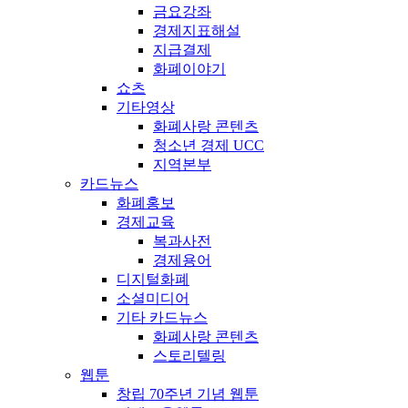
금요강좌
경제지표해설
지급결제
화폐이야기
쇼츠
기타영상
화폐사랑 콘텐츠
청소년 경제 UCC
지역본부
카드뉴스
화폐홍보
경제교육
복과사전
경제용어
디지털화폐
소셜미디어
기타 카드뉴스
화폐사랑 콘텐츠
스토리텔링
웹툰
창립 70주년 기념 웹툰