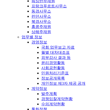
워싱턴주재원
프랑크푸르트사무소
동경사무소
런던사무소
북경사무소
홍콩주재원
상해주재원
업무별 정보
경영정보
국회 업무보고 자료
월별 대차대조표
외부감사 결과 등
윤리경영활동
사회공헌활동
민원처리기준표
정보공개목록
개인정보 제3자 제공 공개
계약정보
발주계획
경쟁입찰계약현황
수의계약현황
통화정책