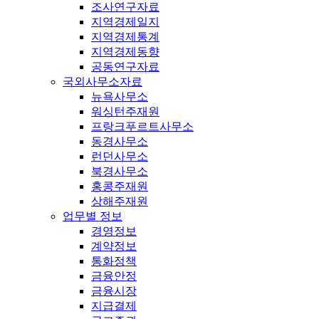
조사연구자료
지역경제일지
지역경제통계
지역경제동향
공동연구자료
국외사무소자료
뉴욕사무소
워싱턴주재원
프랑크푸르트사무소
동경사무소
런던사무소
북경사무소
홍콩주재원
상해주재원
업무별 정보
경영정보
계약정보
통화정책
금융안정
금융시장
지급결제