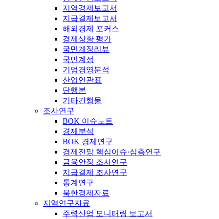
지역경제보고서
지급결제보고서
해외경제 포커스
경제상황 평가
국민계정리뷰
국민계정
기업경영분석
산업연관표
단행본
기타간행물
조사연구
BOK 이슈노트
경제분석
BOK 경제연구
경제전망 핵심이슈·심층연구
금융안정 조사연구
지급결제 조사연구
통계연구
북한경제자료
지역연구자료
주력산업 모니터링 보고서