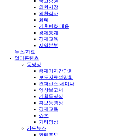
국고증권
외환시장
외환심사
화폐
기후변화 대응
경제통계
경제교육
지역본부
뉴스/자료
멀티콘텐츠
동영상
총재기자간담회
보도자료설명회
컨퍼런스·세미나
영상보고서
기획동영상
홍보동영상
경제교육
쇼츠
기타영상
카드뉴스
화폐홍보