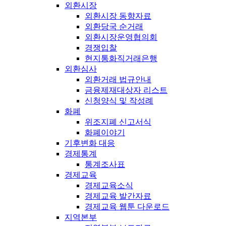
외환시장
외환시장 동향자료
외환당국 순거래
외환시장운영협의회
경쟁입찰
현지통화직거래은행
외환심사
외환거래 법규안내
금융제재대상자 리스트
신청양식 및 작성례
화폐
위조지폐 신고서식
화폐이야기
기후변화 대응
경제통계
통계조사표
경제교육
경제교육소식
경제교육 발간자료
경제교육 웹툰 다운로드
지역본부