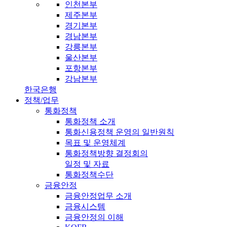
인천본부
제주본부
경기본부
경남본부
강릉본부
울산본부
포항본부
강남본부
한국은행
정책/업무
통화정책
통화정책 소개
통화신용정책 운영의 일반원칙
목표 및 운영체계
통화정책방향 결정회의
일정 및 자료
통화정책수단
금융안정
금융안정업무 소개
금융시스템
금융안정의 이해