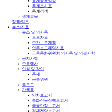
통계공표일정
통계조사표
통계검색
경제교육
정책/업무
뉴스/자료
뉴스 및 의사록
보도자료
주간보도계획
언론보도해명자료
금융통화위원회 의사록 및 의결사항
공지사항
주요행사
연설 및 강연
총재
금통위원
블로그
간행물
연차보고서
통화신용정책보고서
금융안정보고서
경제전망보고서