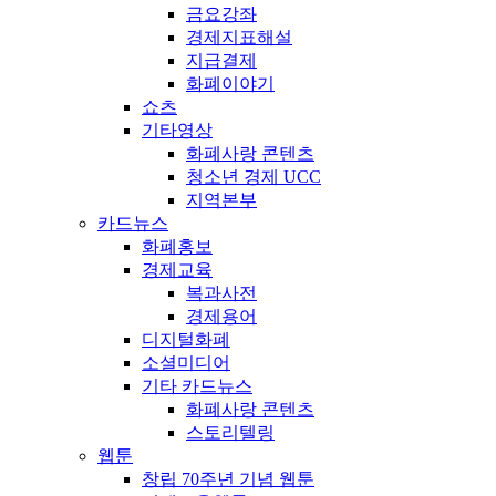
금요강좌
경제지표해설
지급결제
화폐이야기
쇼츠
기타영상
화폐사랑 콘텐츠
청소년 경제 UCC
지역본부
카드뉴스
화폐홍보
경제교육
복과사전
경제용어
디지털화폐
소셜미디어
기타 카드뉴스
화폐사랑 콘텐츠
스토리텔링
웹툰
창립 70주년 기념 웹툰