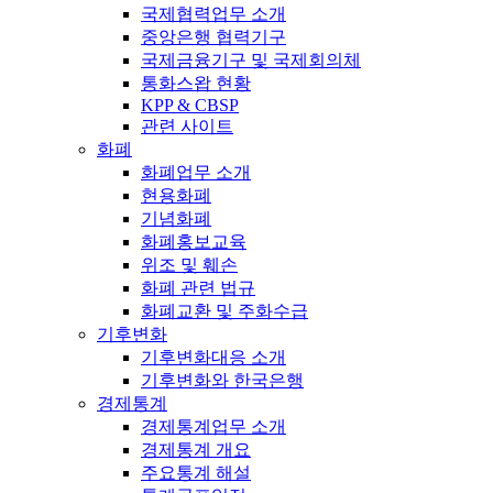
국제협력업무 소개
중앙은행 협력기구
국제금융기구 및 국제회의체
통화스왑 현황
KPP & CBSP
관련 사이트
화폐
화폐업무 소개
현용화폐
기념화폐
화폐홍보교육
위조 및 훼손
화폐 관련 법규
화폐교환 및 주화수급
기후변화
기후변화대응 소개
기후변화와 한국은행
경제통계
경제통계업무 소개
경제통계 개요
주요통계 해설