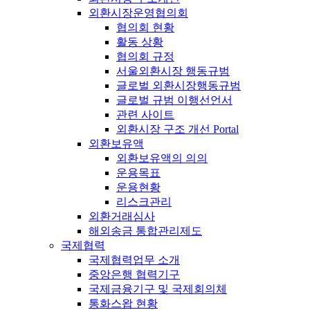
외환시장운영협의회
협의회 현황
활동 상황
협의회 규정
서울외환시장 행동규범
글로벌 외환시장행동규범
글로벌 규범 이행선언서
관련 사이트
외환시장 구조 개선 Portal
외환보유액
외환보유액의 의의
운용목표
운용현황
리스크관리
외환거래심사
해외송금 통합관리제도
국제협력
국제협력업무 소개
중앙은행 협력기구
국제금융기구 및 국제회의체
통화스왑 현황