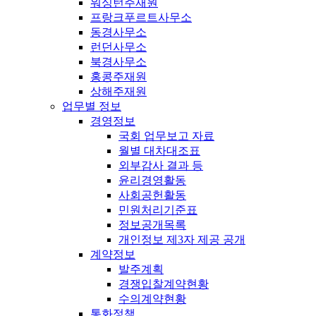
워싱턴주재원
프랑크푸르트사무소
동경사무소
런던사무소
북경사무소
홍콩주재원
상해주재원
업무별 정보
경영정보
국회 업무보고 자료
월별 대차대조표
외부감사 결과 등
윤리경영활동
사회공헌활동
민원처리기준표
정보공개목록
개인정보 제3자 제공 공개
계약정보
발주계획
경쟁입찰계약현황
수의계약현황
통화정책