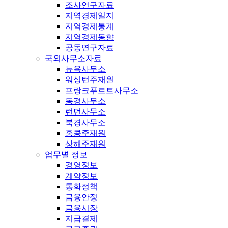
조사연구자료
지역경제일지
지역경제통계
지역경제동향
공동연구자료
국외사무소자료
뉴욕사무소
워싱턴주재원
프랑크푸르트사무소
동경사무소
런던사무소
북경사무소
홍콩주재원
상해주재원
업무별 정보
경영정보
계약정보
통화정책
금융안정
금융시장
지급결제