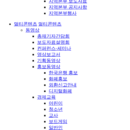
지역본부 보도자료
지역본부 공지사항
지역본부행사
멀티콘텐츠
멀티콘텐츠
동영상
총재기자간담회
보도자료설명회
컨퍼런스·세미나
영상보고서
기획동영상
홍보동영상
한국은행 홍보
화폐홍보
외환신고안내
디지털화폐
경제교육
어린이
청소년
교사
보드게임
일반인