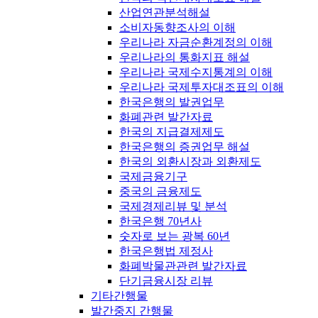
산업연관분석해설
소비자동향조사의 이해
우리나라 자금순환계정의 이해
우리나라의 통화지표 해설
우리나라 국제수지통계의 이해
우리나라 국제투자대조표의 이해
한국은행의 발권업무
화폐관련 발간자료
한국의 지급결제제도
한국은행의 증권업무 해설
한국의 외환시장과 외환제도
국제금융기구
중국의 금융제도
국제경제리뷰 및 분석
한국은행 70년사
숫자로 보는 광복 60년
한국은행법 제정사
화폐박물관관련 발간자료
단기금융시장 리뷰
기타간행물
발간중지 간행물