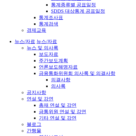
통계종류별 공표일정
SDDS 대상통계 공표일정
통계조사표
통계검색
경제교육
뉴스/자료
뉴스/자료
뉴스 및 의사록
보도자료
주간보도계획
언론보도해명자료
금융통화위원회 의사록 및 의결사항
의결사항
의사록
공지사항
연설 및 강연
총재 연설 및 강연
금통위원 연설 및 강연
기타 연설 및 강연
블로그
간행물