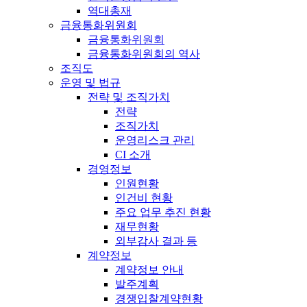
역대총재
금융통화위원회
금융통화위원회
금융통화위원회의 역사
조직도
운영 및 법규
전략 및 조직가치
전략
조직가치
운영리스크 관리
CI 소개
경영정보
인원현황
인건비 현황
주요 업무 추진 현황
재무현황
외부감사 결과 등
계약정보
계약정보 안내
발주계획
경쟁입찰계약현황