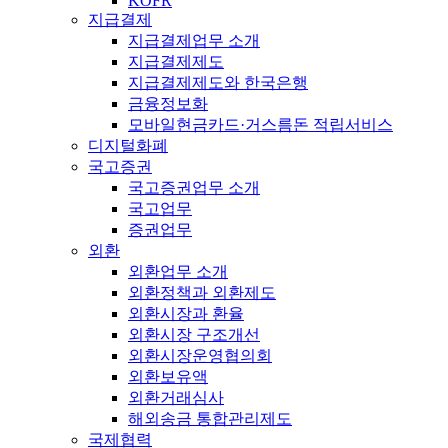
KOFR
지급결제
지급결제업무 소개
지급결제제도
지급결제제도와 한국은행
금융정보화
모바일현금카드·거스름돈 적립서비스
디지털화폐
국고증권
국고증권업무 소개
국고업무
증권업무
외환
외환업무 소개
외환정책과 외환제도
외환시장과 환율
외환시장 구조개선
외환시장운영협의회
외환보유액
외환거래심사
해외송금 통합관리제도
국제협력