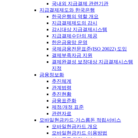
국내외 지급결제 관련기관
지급결제제도와 한국은행
한국은행의 역할 개요
지급결제제도의 감시
감시대상 지급결제시스템
지급결제수단의 제공
한은금융망 운영
국제금융전문표준(ISO 20022) 도입
결제부족자금 지원
결제완결성 보장대상 지급결제시스템
지정
금융정보화
추진체계
관계법령
추진현황
금융표준화
제정/개정 표준
관련자료
모바일현금카드·거스름돈 적립서비스
모바일현금카드 개요
모바일현금카드 이용방법