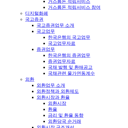
거스름돈 적립서비스
거스름돈 적립서비스 참여
디지털화폐
국고증권
국고증권업무 소개
국고업무
한국은행의 국고업무
국고업무자료
증권업무
한국은행의 증권업무
증권업무자료
국채 발행 및 환매공고
국채관련 물가연동계수
외환
외환업무 소개
외환정책과 외환제도
외환시장과 환율
외환시장
환율
금리 및 환율 동향
외환당국 순거래
외환시장 구조개선