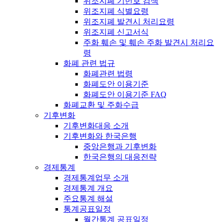
위조지폐 기번호 검색
위조지폐 식별요령
위조지폐 발견시 처리요령
위조지폐 신고서식
주화 훼손 및 훼손 주화 발견시 처리요
령
화폐 관련 법규
화폐관련 법령
화폐도안 이용기준
화폐도안 이용기준 FAQ
화폐교환 및 주화수급
기후변화
기후변화대응 소개
기후변화와 한국은행
중앙은행과 기후변화
한국은행의 대응전략
경제통계
경제통계업무 소개
경제통계 개요
주요통계 해설
통계공표일정
월간통계 공표일정