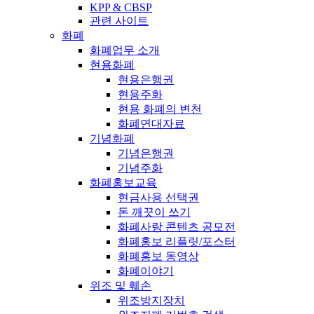
KPP & CBSP
관련 사이트
화폐
화폐업무 소개
현용화폐
현용은행권
현용주화
현용 화폐의 변천
화폐연대자료
기념화폐
기념은행권
기념주화
화폐홍보교육
현금사용 선택권
돈 깨끗이 쓰기
화폐사랑 콘텐츠 공모전
화폐홍보 리플릿/포스터
화폐홍보 동영상
화폐이야기
위조 및 훼손
위조방지장치