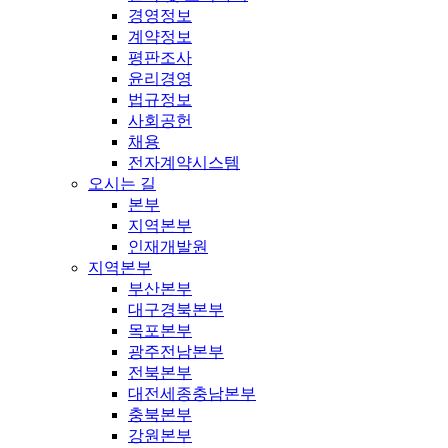
경영정보
계약정보
평판조사
윤리경영
법규정보
사회공헌
채용
전자계약시스템
오시는 길
본부
지역본부
인재개발원
지역본부
부산본부
대구경북본부
목포본부
광주전남본부
전북본부
대전세종충남본부
충북본부
강원본부