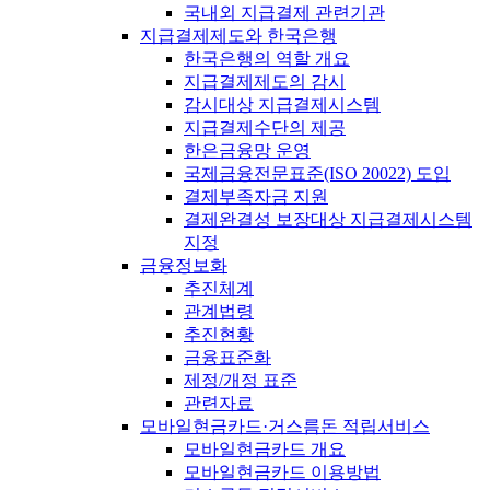
국내외 지급결제 관련기관
지급결제제도와 한국은행
한국은행의 역할 개요
지급결제제도의 감시
감시대상 지급결제시스템
지급결제수단의 제공
한은금융망 운영
국제금융전문표준(ISO 20022) 도입
결제부족자금 지원
결제완결성 보장대상 지급결제시스템
지정
금융정보화
추진체계
관계법령
추진현황
금융표준화
제정/개정 표준
관련자료
모바일현금카드·거스름돈 적립서비스
모바일현금카드 개요
모바일현금카드 이용방법