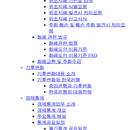
위조지폐 기번호 검색
위조지폐 식별요령
위조지폐 발견시 처리요령
위조지폐 신고서식
주화 훼손 및 훼손 주화 발견시 처리요
령
화폐 관련 법규
화폐관련 법령
화폐도안 이용기준
화폐도안 이용기준 FAQ
화폐교환 및 주화수급
기후변화
기후변화대응 소개
기후변화와 한국은행
중앙은행과 기후변화
한국은행의 대응전략
경제통계
경제통계업무 소개
경제통계 개요
주요통계 해설
통계공표일정
월간통계 공표일정