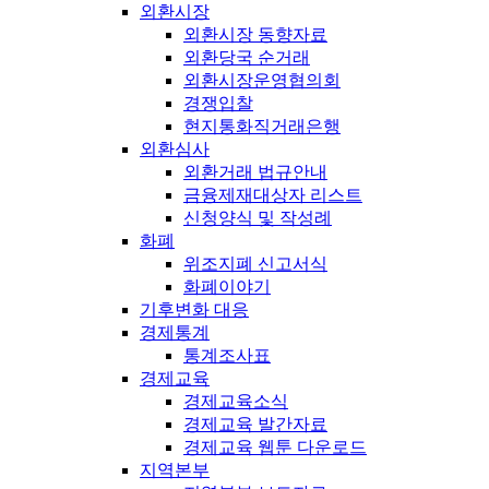
외환시장
외환시장 동향자료
외환당국 순거래
외환시장운영협의회
경쟁입찰
현지통화직거래은행
외환심사
외환거래 법규안내
금융제재대상자 리스트
신청양식 및 작성례
화폐
위조지폐 신고서식
화폐이야기
기후변화 대응
경제통계
통계조사표
경제교육
경제교육소식
경제교육 발간자료
경제교육 웹툰 다운로드
지역본부