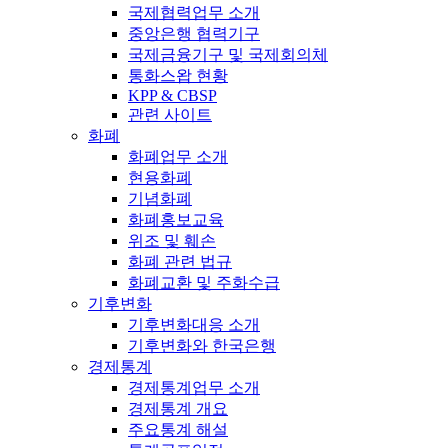
국제협력업무 소개
중앙은행 협력기구
국제금융기구 및 국제회의체
통화스왑 현황
KPP & CBSP
관련 사이트
화폐
화폐업무 소개
현용화폐
기념화폐
화폐홍보교육
위조 및 훼손
화폐 관련 법규
화폐교환 및 주화수급
기후변화
기후변화대응 소개
기후변화와 한국은행
경제통계
경제통계업무 소개
경제통계 개요
주요통계 해설