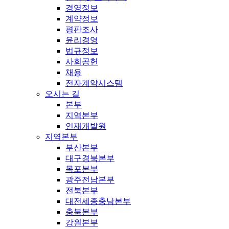
경영정보
계약정보
평판조사
윤리경영
법규정보
사회공헌
채용
전자계약시스템
오시는 길
본부
지역본부
인재개발원
지역본부
부산본부
대구경북본부
목포본부
광주전남본부
전북본부
대전세종충남본부
충북본부
강원본부