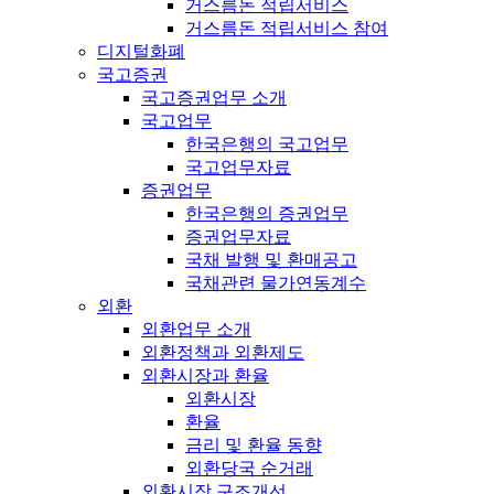
거스름돈 적립서비스
거스름돈 적립서비스 참여
디지털화폐
국고증권
국고증권업무 소개
국고업무
한국은행의 국고업무
국고업무자료
증권업무
한국은행의 증권업무
증권업무자료
국채 발행 및 환매공고
국채관련 물가연동계수
외환
외환업무 소개
외환정책과 외환제도
외환시장과 환율
외환시장
환율
금리 및 환율 동향
외환당국 순거래
외환시장 구조개선