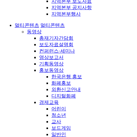
지역본부 보도자료
지역본부 공지사항
지역본부행사
멀티콘텐츠
멀티콘텐츠
동영상
총재기자간담회
보도자료설명회
컨퍼런스·세미나
영상보고서
기획동영상
홍보동영상
한국은행 홍보
화폐홍보
외환신고안내
디지털화폐
경제교육
어린이
청소년
교사
보드게임
일반인