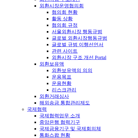
외환시장운영협의회
협의회 현황
활동 상황
협의회 규정
서울외환시장 행동규범
글로벌 외환시장행동규범
글로벌 규범 이행선언서
관련 사이트
외환시장 구조 개선 Portal
외환보유액
외환보유액의 의의
운용목표
운용현황
리스크관리
외환거래심사
해외송금 통합관리제도
국제협력
국제협력업무 소개
중앙은행 협력기구
국제금융기구 및 국제회의체
통화스왑 현황