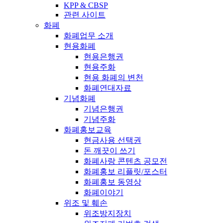
KPP & CBSP
관련 사이트
화폐
화폐업무 소개
현용화폐
현용은행권
현용주화
현용 화폐의 변천
화폐연대자료
기념화폐
기념은행권
기념주화
화폐홍보교육
현금사용 선택권
돈 깨끗이 쓰기
화폐사랑 콘텐츠 공모전
화폐홍보 리플릿/포스터
화폐홍보 동영상
화폐이야기
위조 및 훼손
위조방지장치