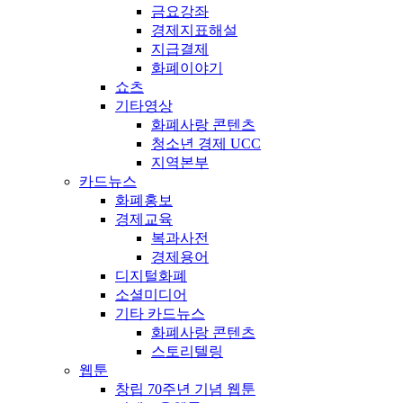
금요강좌
경제지표해설
지급결제
화폐이야기
쇼츠
기타영상
화폐사랑 콘텐츠
청소년 경제 UCC
지역본부
카드뉴스
화폐홍보
경제교육
복과사전
경제용어
디지털화폐
소셜미디어
기타 카드뉴스
화폐사랑 콘텐츠
스토리텔링
웹툰
창립 70주년 기념 웹툰