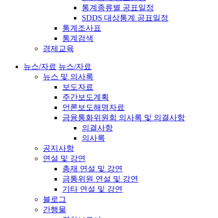
통계종류별 공표일정
SDDS 대상통계 공표일정
통계조사표
통계검색
경제교육
뉴스/자료
뉴스/자료
뉴스 및 의사록
보도자료
주간보도계획
언론보도해명자료
금융통화위원회 의사록 및 의결사항
의결사항
의사록
공지사항
연설 및 강연
총재 연설 및 강연
금통위원 연설 및 강연
기타 연설 및 강연
블로그
간행물