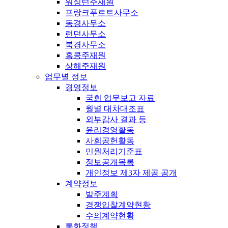
워싱턴주재원
프랑크푸르트사무소
동경사무소
런던사무소
북경사무소
홍콩주재원
상해주재원
업무별 정보
경영정보
국회 업무보고 자료
월별 대차대조표
외부감사 결과 등
윤리경영활동
사회공헌활동
민원처리기준표
정보공개목록
개인정보 제3자 제공 공개
계약정보
발주계획
경쟁입찰계약현황
수의계약현황
통화정책