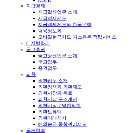
KOFR
지급결제
지급결제업무 소개
지급결제제도
지급결제제도와 한국은행
금융정보화
모바일현금카드·거스름돈 적립서비스
디지털화폐
국고증권
국고증권업무 소개
국고업무
증권업무
외환
외환업무 소개
외환정책과 외환제도
외환시장과 환율
외환시장 구조개선
외환시장운영협의회
외환보유액
외환거래심사
해외송금 통합관리제도
국제협력