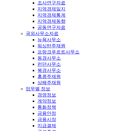
조사연구자료
지역경제일지
지역경제통계
지역경제동향
공동연구자료
국외사무소자료
뉴욕사무소
워싱턴주재원
프랑크푸르트사무소
동경사무소
런던사무소
북경사무소
홍콩주재원
상해주재원
업무별 정보
경영정보
계약정보
통화정책
금융안정
금융시장
지급결제