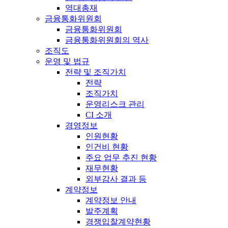
역대총재
금융통화위원회
금융통화위원회
금융통화위원회의 역사
조직도
운영 및 법규
전략 및 조직가치
전략
조직가치
운영리스크 관리
CI 소개
경영정보
인원현황
인건비 현황
주요 업무 추진 현황
재무현황
외부감사 결과 등
계약정보
계약정보 안내
발주계획
경쟁입찰계약현황