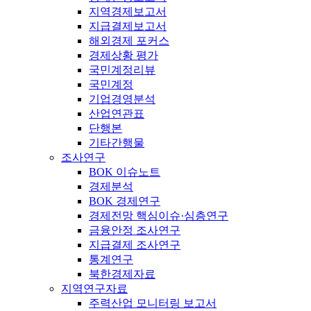
지역경제보고서
지급결제보고서
해외경제 포커스
경제상황 평가
국민계정리뷰
국민계정
기업경영분석
산업연관표
단행본
기타간행물
조사연구
BOK 이슈노트
경제분석
BOK 경제연구
경제전망 핵심이슈·심층연구
금융안정 조사연구
지급결제 조사연구
통계연구
북한경제자료
지역연구자료
주력산업 모니터링 보고서