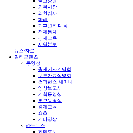
국고증권
외환시장
외환심사
화폐
기후변화 대응
경제통계
경제교육
지역본부
뉴스/자료
멀티콘텐츠
동영상
총재기자간담회
보도자료설명회
컨퍼런스·세미나
영상보고서
기획동영상
홍보동영상
경제교육
쇼츠
기타영상
카드뉴스
화폐홍보