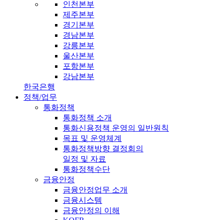
인천본부
제주본부
경기본부
경남본부
강릉본부
울산본부
포항본부
강남본부
한국은행
정책/업무
통화정책
통화정책 소개
통화신용정책 운영의 일반원칙
목표 및 운영체계
통화정책방향 결정회의
일정 및 자료
통화정책수단
금융안정
금융안정업무 소개
금융시스템
금융안정의 이해