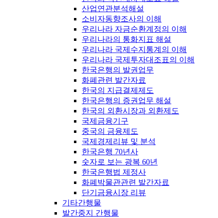
산업연관분석해설
소비자동향조사의 이해
우리나라 자금순환계정의 이해
우리나라의 통화지표 해설
우리나라 국제수지통계의 이해
우리나라 국제투자대조표의 이해
한국은행의 발권업무
화폐관련 발간자료
한국의 지급결제제도
한국은행의 증권업무 해설
한국의 외환시장과 외환제도
국제금융기구
중국의 금융제도
국제경제리뷰 및 분석
한국은행 70년사
숫자로 보는 광복 60년
한국은행법 제정사
화폐박물관관련 발간자료
단기금융시장 리뷰
기타간행물
발간중지 간행물