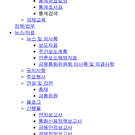
통계공표일정
통계조사표
통계검색
경제교육
정책/업무
뉴스/자료
뉴스 및 의사록
보도자료
주간보도계획
언론보도해명자료
금융통화위원회 의사록 및 의결사항
공지사항
주요행사
연설 및 강연
총재
금통위원
블로그
간행물
연차보고서
통화신용정책보고서
금융안정보고서
경제전망보고서