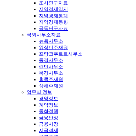
조사연구자료
지역경제일지
지역경제통계
지역경제동향
공동연구자료
국외사무소자료
뉴욕사무소
워싱턴주재원
프랑크푸르트사무소
동경사무소
런던사무소
북경사무소
홍콩주재원
상해주재원
업무별 정보
경영정보
계약정보
통화정책
금융안정
금융시장
지급결제