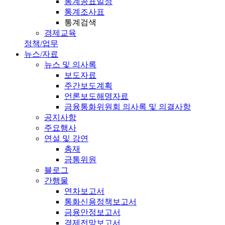
통계공표일정
통계조사표
통계검색
경제교육
정책/업무
뉴스/자료
뉴스 및 의사록
보도자료
주간보도계획
언론보도해명자료
금융통화위원회 의사록 및 의결사항
공지사항
주요행사
연설 및 강연
총재
금통위원
블로그
간행물
연차보고서
통화신용정책보고서
금융안정보고서
경제전망보고서