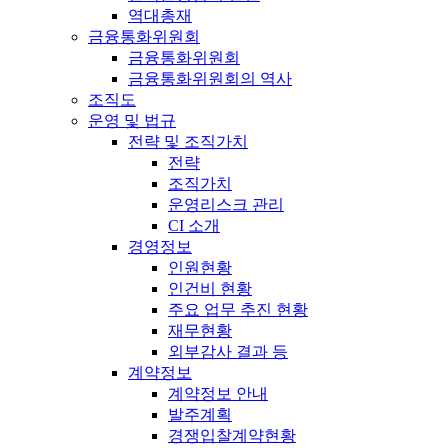
역대총재
금융통화위원회
금융통화위원회
금융통화위원회의 역사
조직도
운영 및 법규
전략 및 조직가치
전략
조직가치
운영리스크 관리
CI 소개
경영정보
인원현황
인건비 현황
주요 업무 추진 현황
재무현황
외부감사 결과 등
계약정보
계약정보 안내
발주계획
경쟁입찰계약현황