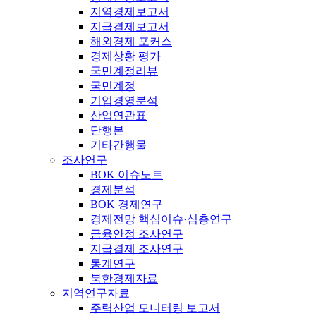
지역경제보고서
지급결제보고서
해외경제 포커스
경제상황 평가
국민계정리뷰
국민계정
기업경영분석
산업연관표
단행본
기타간행물
조사연구
BOK 이슈노트
경제분석
BOK 경제연구
경제전망 핵심이슈·심층연구
금융안정 조사연구
지급결제 조사연구
통계연구
북한경제자료
지역연구자료
주력산업 모니터링 보고서