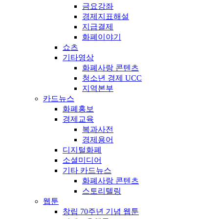
금요강좌
경제지표해설
지급결제
화폐이야기
쇼츠
기타영상
화폐사랑 콘텐츠
청소년 경제 UCC
지역본부
카드뉴스
화폐홍보
경제교육
복과사전
경제용어
디지털화폐
소셜미디어
기타 카드뉴스
화폐사랑 콘텐츠
스토리텔링
웹툰
창립 70주년 기념 웹툰