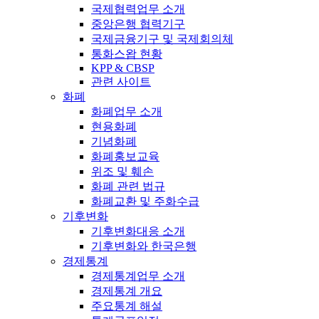
국제협력업무 소개
중앙은행 협력기구
국제금융기구 및 국제회의체
통화스왑 현황
KPP & CBSP
관련 사이트
화폐
화폐업무 소개
현용화폐
기념화폐
화폐홍보교육
위조 및 훼손
화폐 관련 법규
화폐교환 및 주화수급
기후변화
기후변화대응 소개
기후변화와 한국은행
경제통계
경제통계업무 소개
경제통계 개요
주요통계 해설