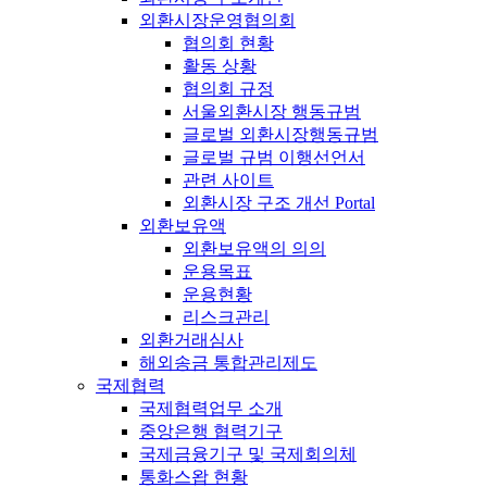
외환시장운영협의회
협의회 현황
활동 상황
협의회 규정
서울외환시장 행동규범
글로벌 외환시장행동규범
글로벌 규범 이행선언서
관련 사이트
외환시장 구조 개선 Portal
외환보유액
외환보유액의 의의
운용목표
운용현황
리스크관리
외환거래심사
해외송금 통합관리제도
국제협력
국제협력업무 소개
중앙은행 협력기구
국제금융기구 및 국제회의체
통화스왑 현황