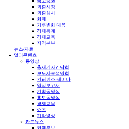
국고증권
외환시장
외환심사
화폐
기후변화 대응
경제통계
경제교육
지역본부
뉴스/자료
멀티콘텐츠
동영상
총재기자간담회
보도자료설명회
컨퍼런스·세미나
영상보고서
기획동영상
홍보동영상
경제교육
쇼츠
기타영상
카드뉴스
화폐홍보