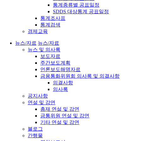
통계종류별 공표일정
SDDS 대상통계 공표일정
통계조사표
통계검색
경제교육
뉴스/자료
뉴스/자료
뉴스 및 의사록
보도자료
주간보도계획
언론보도해명자료
금융통화위원회 의사록 및 의결사항
의결사항
의사록
공지사항
연설 및 강연
총재 연설 및 강연
금통위원 연설 및 강연
기타 연설 및 강연
블로그
간행물