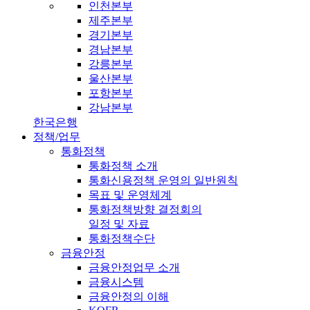
인천본부
제주본부
경기본부
경남본부
강릉본부
울산본부
포항본부
강남본부
한국은행
정책/업무
통화정책
통화정책 소개
통화신용정책 운영의 일반원칙
목표 및 운영체계
통화정책방향 결정회의
일정 및 자료
통화정책수단
금융안정
금융안정업무 소개
금융시스템
금융안정의 이해