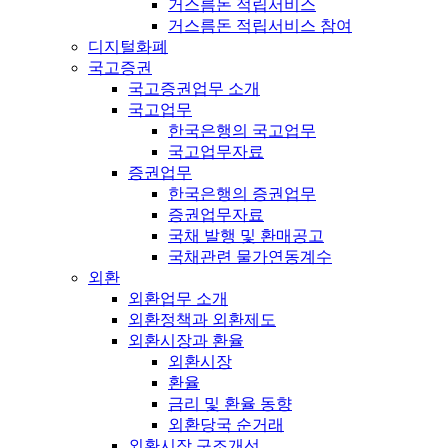
거스름돈 적립서비스
거스름돈 적립서비스 참여
디지털화폐
국고증권
국고증권업무 소개
국고업무
한국은행의 국고업무
국고업무자료
증권업무
한국은행의 증권업무
증권업무자료
국채 발행 및 환매공고
국채관련 물가연동계수
외환
외환업무 소개
외환정책과 외환제도
외환시장과 환율
외환시장
환율
금리 및 환율 동향
외환당국 순거래
외환시장 구조개선