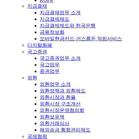
KOFR
지급결제
지급결제업무 소개
지급결제제도
지급결제제도와 한국은행
금융정보화
모바일현금카드·거스름돈 적립서비스
디지털화폐
국고증권
국고증권업무 소개
국고업무
증권업무
외환
외환업무 소개
외환정책과 외환제도
외환시장과 환율
외환시장 구조개선
외환시장운영협의회
외환보유액
외환거래심사
해외송금 통합관리제도
국제협력