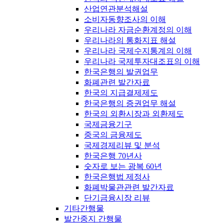
산업연관분석해설
소비자동향조사의 이해
우리나라 자금순환계정의 이해
우리나라의 통화지표 해설
우리나라 국제수지통계의 이해
우리나라 국제투자대조표의 이해
한국은행의 발권업무
화폐관련 발간자료
한국의 지급결제제도
한국은행의 증권업무 해설
한국의 외환시장과 외환제도
국제금융기구
중국의 금융제도
국제경제리뷰 및 분석
한국은행 70년사
숫자로 보는 광복 60년
한국은행법 제정사
화폐박물관관련 발간자료
단기금융시장 리뷰
기타간행물
발간중지 간행물