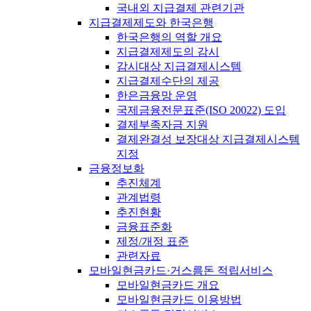
국내외 지급결제 관련기관
지급결제제도와 한국은행
한국은행의 역할 개요
지급결제제도의 감시
감시대상 지급결제시스템
지급결제수단의 제공
한은금융망 운영
국제금융전문표준(ISO 20022) 도입
결제부족자금 지원
결제완결성 보장대상 지급결제시스템
지정
금융정보화
추진체계
관계법령
추진현황
금융표준화
제정/개정 표준
관련자료
모바일현금카드·거스름돈 적립서비스
모바일현금카드 개요
모바일현금카드 이용방법