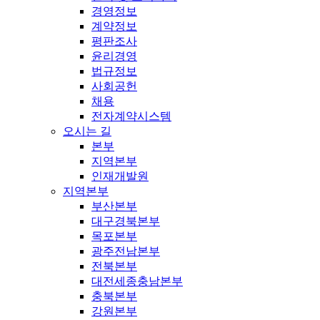
경영정보
계약정보
평판조사
윤리경영
법규정보
사회공헌
채용
전자계약시스템
오시는 길
본부
지역본부
인재개발원
지역본부
부산본부
대구경북본부
목포본부
광주전남본부
전북본부
대전세종충남본부
충북본부
강원본부