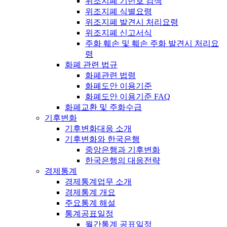
위조지폐 기번호 검색
위조지폐 식별요령
위조지폐 발견시 처리요령
위조지폐 신고서식
주화 훼손 및 훼손 주화 발견시 처리요
령
화폐 관련 법규
화폐관련 법령
화폐도안 이용기준
화폐도안 이용기준 FAQ
화폐교환 및 주화수급
기후변화
기후변화대응 소개
기후변화와 한국은행
중앙은행과 기후변화
한국은행의 대응전략
경제통계
경제통계업무 소개
경제통계 개요
주요통계 해설
통계공표일정
월간통계 공표일정