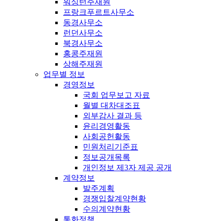
워싱턴주재원
프랑크푸르트사무소
동경사무소
런던사무소
북경사무소
홍콩주재원
상해주재원
업무별 정보
경영정보
국회 업무보고 자료
월별 대차대조표
외부감사 결과 등
윤리경영활동
사회공헌활동
민원처리기준표
정보공개목록
개인정보 제3자 제공 공개
계약정보
발주계획
경쟁입찰계약현황
수의계약현황
통화정책