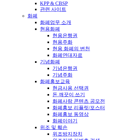
KPP & CBSP
관련 사이트
화폐
화폐업무 소개
현용화폐
현용은행권
현용주화
현용 화폐의 변천
화폐연대자료
기념화폐
기념은행권
기념주화
화폐홍보교육
현금사용 선택권
돈 깨끗이 쓰기
화폐사랑 콘텐츠 공모전
화폐홍보 리플릿/포스터
화폐홍보 동영상
화폐이야기
위조 및 훼손
위조방지장치