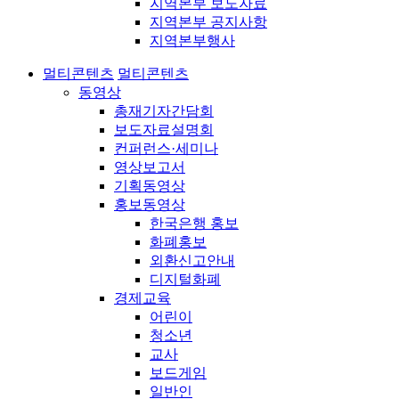
지역본부 보도자료
지역본부 공지사항
지역본부행사
멀티콘텐츠
멀티콘텐츠
동영상
총재기자간담회
보도자료설명회
컨퍼런스·세미나
영상보고서
기획동영상
홍보동영상
한국은행 홍보
화폐홍보
외환신고안내
디지털화폐
경제교육
어린이
청소년
교사
보드게임
일반인