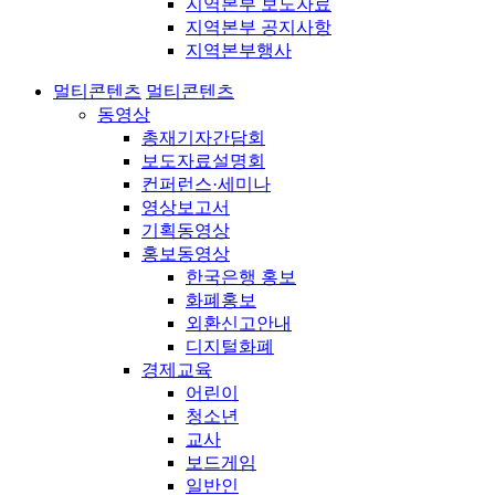
지역본부 보도자료
지역본부 공지사항
지역본부행사
멀티콘텐츠
멀티콘텐츠
동영상
총재기자간담회
보도자료설명회
컨퍼런스·세미나
영상보고서
기획동영상
홍보동영상
한국은행 홍보
화폐홍보
외환신고안내
디지털화폐
경제교육
어린이
청소년
교사
보드게임
일반인