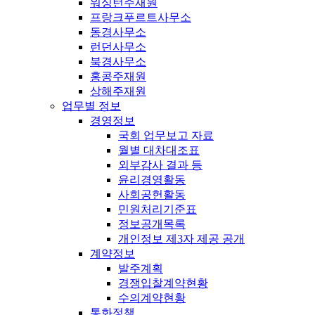
워싱턴주재원
프랑크푸르트사무소
동경사무소
런던사무소
북경사무소
홍콩주재원
상해주재원
업무별 정보
경영정보
국회 업무보고 자료
월별 대차대조표
외부감사 결과 등
윤리경영활동
사회공헌활동
민원처리기준표
정보공개목록
개인정보 제3자 제공 공개
계약정보
발주계획
경쟁입찰계약현황
수의계약현황
통화정책