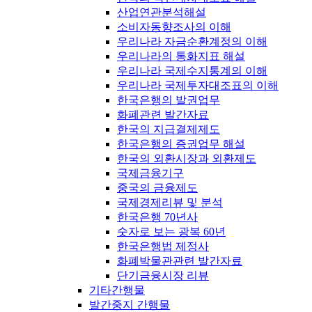
산업연관분석해설
소비자동향조사의 이해
우리나라 자금순환계정의 이해
우리나라의 통화지표 해설
우리나라 국제수지통계의 이해
우리나라 국제투자대조표의 이해
한국은행의 발권업무
화폐관련 발간자료
한국의 지급결제제도
한국은행의 증권업무 해설
한국의 외환시장과 외환제도
국제금융기구
중국의 금융제도
국제경제리뷰 및 분석
한국은행 70년사
숫자로 보는 광복 60년
한국은행법 제정사
화폐박물관관련 발간자료
단기금융시장 리뷰
기타간행물
발간중지 간행물