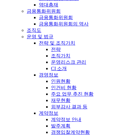
역대총재
금융통화위원회
금융통화위원회
금융통화위원회의 역사
조직도
운영 및 법규
전략 및 조직가치
전략
조직가치
운영리스크 관리
CI 소개
경영정보
인원현황
인건비 현황
주요 업무 추진 현황
재무현황
외부감사 결과 등
계약정보
계약정보 안내
발주계획
경쟁입찰계약현황