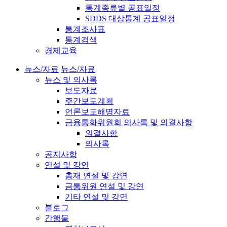
통계종류별 공표일정
SDDS 대상통계 공표일정
통계조사표
통계검색
경제교육
뉴스/자료
뉴스/자료
뉴스 및 의사록
보도자료
주간보도계획
언론보도해명자료
금융통화위원회 의사록 및 의결사항
의결사항
의사록
공지사항
연설 및 강연
총재 연설 및 강연
금통위원 연설 및 강연
기타 연설 및 강연
블로그
간행물