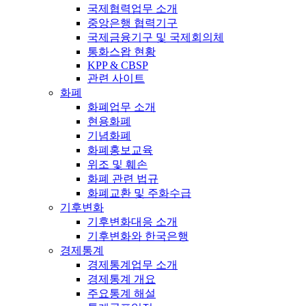
국제협력업무 소개
중앙은행 협력기구
국제금융기구 및 국제회의체
통화스왑 현황
KPP & CBSP
관련 사이트
화폐
화폐업무 소개
현용화폐
기념화폐
화폐홍보교육
위조 및 훼손
화폐 관련 법규
화폐교환 및 주화수급
기후변화
기후변화대응 소개
기후변화와 한국은행
경제통계
경제통계업무 소개
경제통계 개요
주요통계 해설