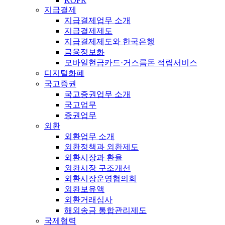
KOFR
지급결제
지급결제업무 소개
지급결제제도
지급결제제도와 한국은행
금융정보화
모바일현금카드·거스름돈 적립서비스
디지털화폐
국고증권
국고증권업무 소개
국고업무
증권업무
외환
외환업무 소개
외환정책과 외환제도
외환시장과 환율
외환시장 구조개선
외환시장운영협의회
외환보유액
외환거래심사
해외송금 통합관리제도
국제협력