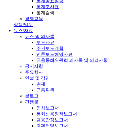
통계공표일정
통계조사표
통계검색
경제교육
정책/업무
뉴스/자료
뉴스 및 의사록
보도자료
주간보도계획
언론보도해명자료
금융통화위원회 의사록 및 의결사항
공지사항
주요행사
연설 및 강연
총재
금통위원
블로그
간행물
연차보고서
통화신용정책보고서
금융안정보고서
경제전망보고서