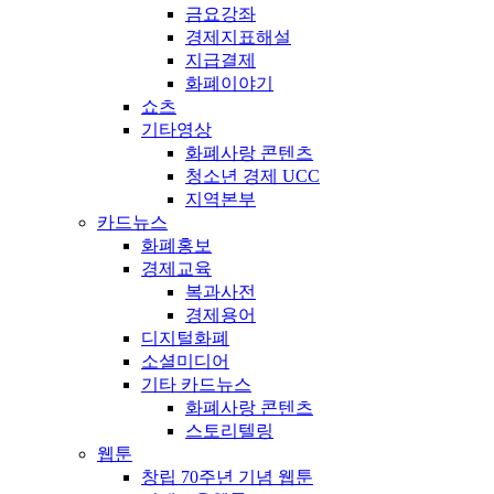
금요강좌
경제지표해설
지급결제
화폐이야기
쇼츠
기타영상
화폐사랑 콘텐츠
청소년 경제 UCC
지역본부
카드뉴스
화폐홍보
경제교육
복과사전
경제용어
디지털화폐
소셜미디어
기타 카드뉴스
화폐사랑 콘텐츠
스토리텔링
웹툰
창립 70주년 기념 웹툰