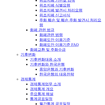
위조지폐 기번호 검색
위조지폐 식별요령
위조지폐 발견시 처리요령
위조지폐 신고서식
주화 훼손 및 훼손 주화 발견시 처리요
령
화폐 관련 법규
화폐관련 법령
화폐도안 이용기준
화폐도안 이용기준 FAQ
화폐교환 및 주화수급
기후변화
기후변화대응 소개
기후변화와 한국은행
중앙은행과 기후변화
한국은행의 대응전략
경제통계
경제통계업무 소개
경제통계 개요
주요통계 해설
통계공표일정
월간통계 공표일정