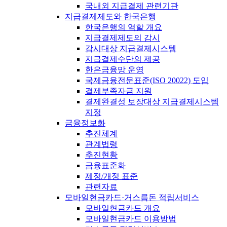
국내외 지급결제 관련기관
지급결제제도와 한국은행
한국은행의 역할 개요
지급결제제도의 감시
감시대상 지급결제시스템
지급결제수단의 제공
한은금융망 운영
국제금융전문표준(ISO 20022) 도입
결제부족자금 지원
결제완결성 보장대상 지급결제시스템
지정
금융정보화
추진체계
관계법령
추진현황
금융표준화
제정/개정 표준
관련자료
모바일현금카드·거스름돈 적립서비스
모바일현금카드 개요
모바일현금카드 이용방법