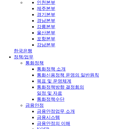
인천본부
제주본부
경기본부
경남본부
강릉본부
울산본부
포항본부
강남본부
한국은행
정책/업무
통화정책
통화정책 소개
통화신용정책 운영의 일반원칙
목표 및 운영체계
통화정책방향 결정회의
일정 및 자료
통화정책수단
금융안정
금융안정업무 소개
금융시스템
금융안정의 이해