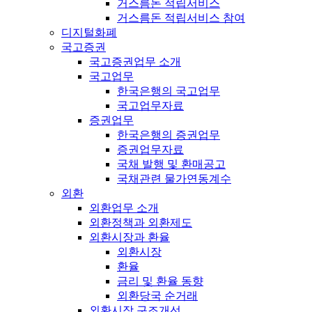
거스름돈 적립서비스
거스름돈 적립서비스 참여
디지털화폐
국고증권
국고증권업무 소개
국고업무
한국은행의 국고업무
국고업무자료
증권업무
한국은행의 증권업무
증권업무자료
국채 발행 및 환매공고
국채관련 물가연동계수
외환
외환업무 소개
외환정책과 외환제도
외환시장과 환율
외환시장
환율
금리 및 환율 동향
외환당국 순거래
외환시장 구조개선