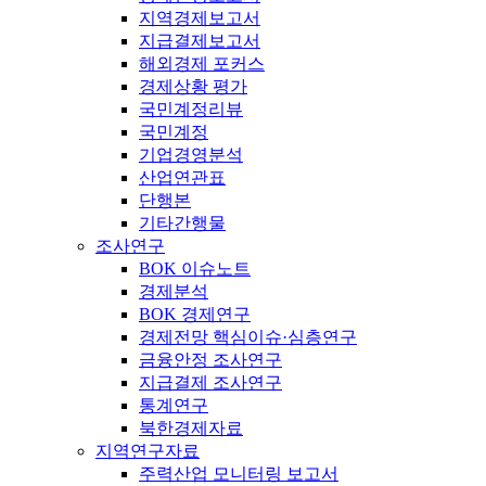
지역경제보고서
지급결제보고서
해외경제 포커스
경제상황 평가
국민계정리뷰
국민계정
기업경영분석
산업연관표
단행본
기타간행물
조사연구
BOK 이슈노트
경제분석
BOK 경제연구
경제전망 핵심이슈·심층연구
금융안정 조사연구
지급결제 조사연구
통계연구
북한경제자료
지역연구자료
주력산업 모니터링 보고서