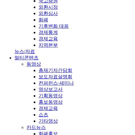
국고증권
외환시장
외환심사
화폐
기후변화 대응
경제통계
경제교육
지역본부
뉴스/자료
멀티콘텐츠
동영상
총재기자간담회
보도자료설명회
컨퍼런스·세미나
영상보고서
기획동영상
홍보동영상
경제교육
쇼츠
기타영상
카드뉴스
화폐홍보