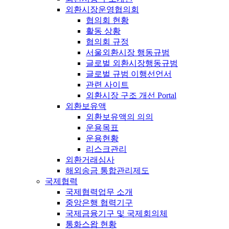
외환시장운영협의회
협의회 현황
활동 상황
협의회 규정
서울외환시장 행동규범
글로벌 외환시장행동규범
글로벌 규범 이행선언서
관련 사이트
외환시장 구조 개선 Portal
외환보유액
외환보유액의 의의
운용목표
운용현황
리스크관리
외환거래심사
해외송금 통합관리제도
국제협력
국제협력업무 소개
중앙은행 협력기구
국제금융기구 및 국제회의체
통화스왑 현황