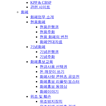
KPP & CBSP
관련 사이트
화폐
화폐업무 소개
현용화폐
현용은행권
현용주화
현용 화폐의 변천
화폐연대자료
기념화폐
기념은행권
기념주화
화폐홍보교육
현금사용 선택권
돈 깨끗이 쓰기
화폐사랑 콘텐츠 공모전
화폐홍보 리플릿/포스터
화폐홍보 동영상
화폐이야기
위조 및 훼손
위조방지장치