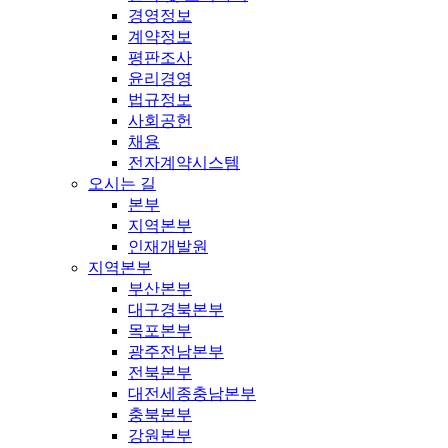
경영정보
계약정보
평판조사
윤리경영
법규정보
사회공헌
채용
전자계약시스템
오시는 길
본부
지역본부
인재개발원
지역본부
부산본부
대구경북본부
목포본부
광주전남본부
전북본부
대전세종충남본부
충북본부
강원본부