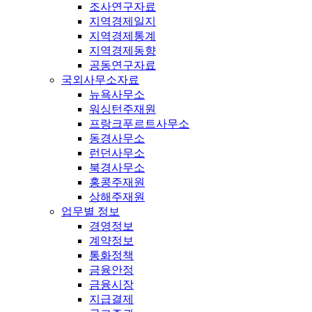
조사연구자료
지역경제일지
지역경제통계
지역경제동향
공동연구자료
국외사무소자료
뉴욕사무소
워싱턴주재원
프랑크푸르트사무소
동경사무소
런던사무소
북경사무소
홍콩주재원
상해주재원
업무별 정보
경영정보
계약정보
통화정책
금융안정
금융시장
지급결제