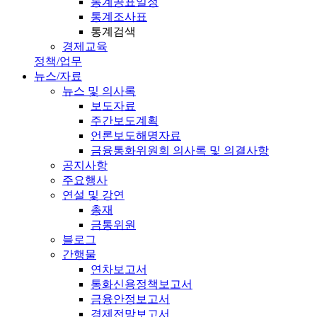
통계공표일정
통계조사표
통계검색
경제교육
정책/업무
뉴스/자료
뉴스 및 의사록
보도자료
주간보도계획
언론보도해명자료
금융통화위원회 의사록 및 의결사항
공지사항
주요행사
연설 및 강연
총재
금통위원
블로그
간행물
연차보고서
통화신용정책보고서
금융안정보고서
경제전망보고서