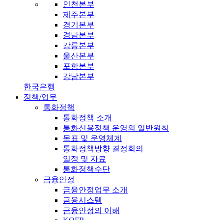
인천본부
제주본부
경기본부
경남본부
강릉본부
울산본부
포항본부
강남본부
한국은행
정책/업무
통화정책
통화정책 소개
통화신용정책 운영의 일반원칙
목표 및 운영체계
통화정책방향 결정회의
일정 및 자료
통화정책수단
금융안정
금융안정업무 소개
금융시스템
금융안정의 이해