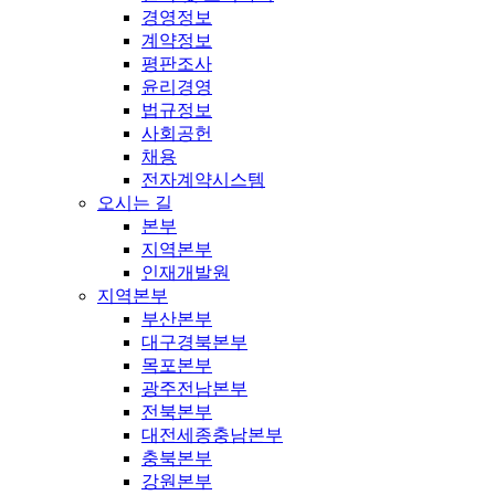
경영정보
계약정보
평판조사
윤리경영
법규정보
사회공헌
채용
전자계약시스템
오시는 길
본부
지역본부
인재개발원
지역본부
부산본부
대구경북본부
목포본부
광주전남본부
전북본부
대전세종충남본부
충북본부
강원본부