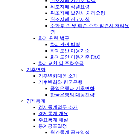
위조지폐 기번호 검색
위조지폐 식별요령
위조지폐 발견시 처리요령
위조지폐 신고서식
주화 훼손 및 훼손 주화 발견시 처리요
령
화폐 관련 법규
화폐관련 법령
화폐도안 이용기준
화폐도안 이용기준 FAQ
화폐교환 및 주화수급
기후변화
기후변화대응 소개
기후변화와 한국은행
중앙은행과 기후변화
한국은행의 대응전략
경제통계
경제통계업무 소개
경제통계 개요
주요통계 해설
통계공표일정
월간통계 공표일정