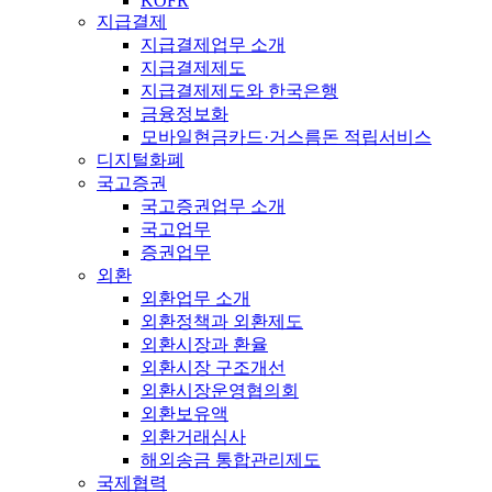
KOFR
지급결제
지급결제업무 소개
지급결제제도
지급결제제도와 한국은행
금융정보화
모바일현금카드·거스름돈 적립서비스
디지털화폐
국고증권
국고증권업무 소개
국고업무
증권업무
외환
외환업무 소개
외환정책과 외환제도
외환시장과 환율
외환시장 구조개선
외환시장운영협의회
외환보유액
외환거래심사
해외송금 통합관리제도
국제협력