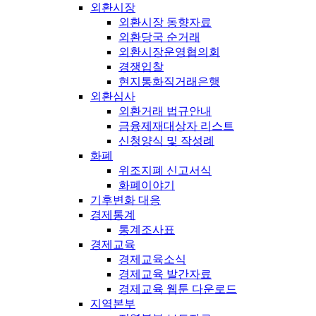
외환시장
외환시장 동향자료
외환당국 순거래
외환시장운영협의회
경쟁입찰
현지통화직거래은행
외환심사
외환거래 법규안내
금융제재대상자 리스트
신청양식 및 작성례
화폐
위조지폐 신고서식
화폐이야기
기후변화 대응
경제통계
통계조사표
경제교육
경제교육소식
경제교육 발간자료
경제교육 웹툰 다운로드
지역본부