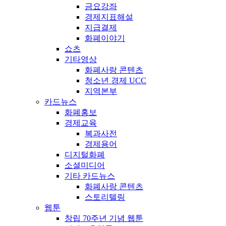
금요강좌
경제지표해설
지급결제
화폐이야기
쇼츠
기타영상
화폐사랑 콘텐츠
청소년 경제 UCC
지역본부
카드뉴스
화폐홍보
경제교육
복과사전
경제용어
디지털화폐
소셜미디어
기타 카드뉴스
화폐사랑 콘텐츠
스토리텔링
웹툰
창립 70주년 기념 웹툰