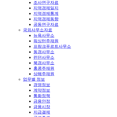
조사연구자료
지역경제일지
지역경제통계
지역경제동향
공동연구자료
국외사무소자료
뉴욕사무소
워싱턴주재원
프랑크푸르트사무소
동경사무소
런던사무소
북경사무소
홍콩주재원
상해주재원
업무별 정보
경영정보
계약정보
통화정책
금융안정
금융시장
지급결제