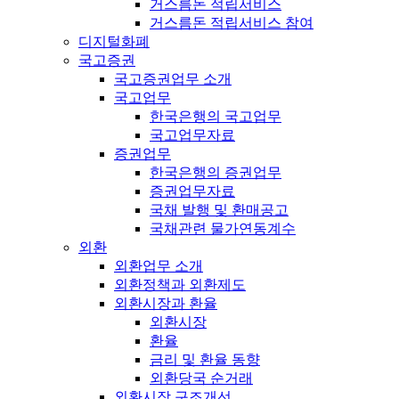
거스름돈 적립서비스
거스름돈 적립서비스 참여
디지털화폐
국고증권
국고증권업무 소개
국고업무
한국은행의 국고업무
국고업무자료
증권업무
한국은행의 증권업무
증권업무자료
국채 발행 및 환매공고
국채관련 물가연동계수
외환
외환업무 소개
외환정책과 외환제도
외환시장과 환율
외환시장
환율
금리 및 환율 동향
외환당국 순거래
외환시장 구조개선