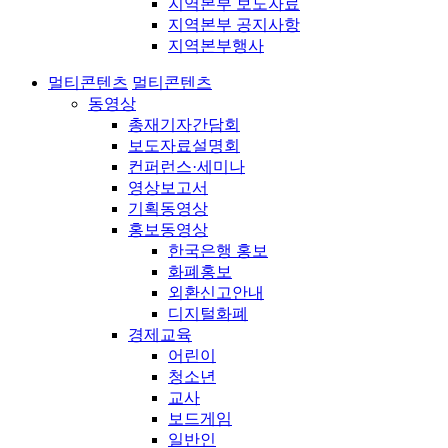
지역본부 보도자료
지역본부 공지사항
지역본부행사
멀티콘텐츠
멀티콘텐츠
동영상
총재기자간담회
보도자료설명회
컨퍼런스·세미나
영상보고서
기획동영상
홍보동영상
한국은행 홍보
화폐홍보
외환신고안내
디지털화폐
경제교육
어린이
청소년
교사
보드게임
일반인