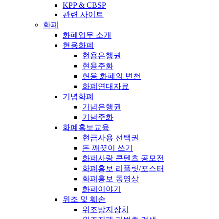
KPP & CBSP
관련 사이트
화폐
화폐업무 소개
현용화폐
현용은행권
현용주화
현용 화폐의 변천
화폐연대자료
기념화폐
기념은행권
기념주화
화폐홍보교육
현금사용 선택권
돈 깨끗이 쓰기
화폐사랑 콘텐츠 공모전
화폐홍보 리플릿/포스터
화폐홍보 동영상
화폐이야기
위조 및 훼손
위조방지장치