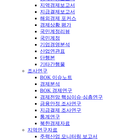
지역경제보고서
지급결제보고서
해외경제 포커스
경제상황 평가
국민계정리뷰
국민계정
기업경영분석
산업연관표
단행본
기타간행물
조사연구
BOK 이슈노트
경제분석
BOK 경제연구
경제전망 핵심이슈·심층연구
금융안정 조사연구
지급결제 조사연구
통계연구
북한경제자료
지역연구자료
주력산업 모니터링 보고서