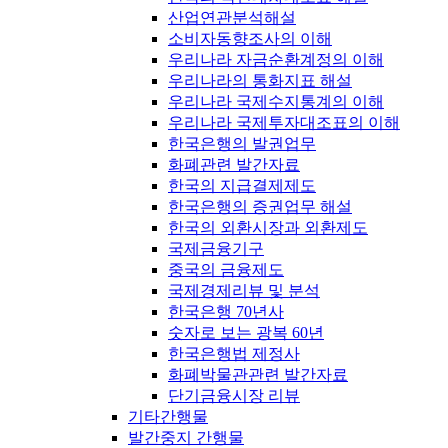
산업연관분석해설
소비자동향조사의 이해
우리나라 자금순환계정의 이해
우리나라의 통화지표 해설
우리나라 국제수지통계의 이해
우리나라 국제투자대조표의 이해
한국은행의 발권업무
화폐관련 발간자료
한국의 지급결제제도
한국은행의 증권업무 해설
한국의 외환시장과 외환제도
국제금융기구
중국의 금융제도
국제경제리뷰 및 분석
한국은행 70년사
숫자로 보는 광복 60년
한국은행법 제정사
화폐박물관관련 발간자료
단기금융시장 리뷰
기타간행물
발간중지 간행물