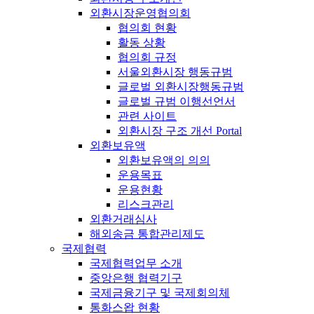
외환시장운영협의회
협의회 현황
활동 상황
협의회 규정
서울외환시장 행동규범
글로벌 외환시장행동규범
글로벌 규범 이행선언서
관련 사이트
외환시장 구조 개선 Portal
외환보유액
외환보유액의 의의
운용목표
운용현황
리스크관리
외환거래심사
해외송금 통합관리제도
국제협력
국제협력업무 소개
중앙은행 협력기구
국제금융기구 및 국제회의체
통화스왑 현황