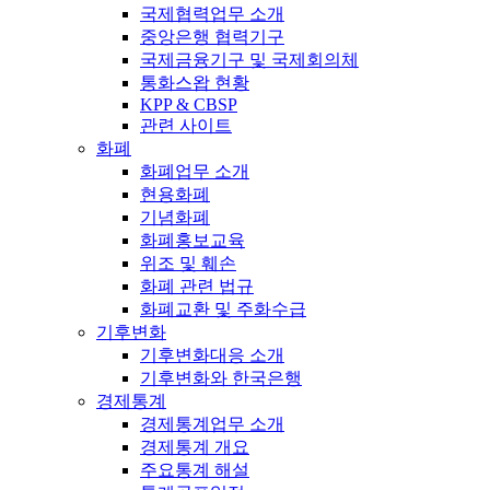
국제협력업무 소개
중앙은행 협력기구
국제금융기구 및 국제회의체
통화스왑 현황
KPP & CBSP
관련 사이트
화폐
화폐업무 소개
현용화폐
기념화폐
화폐홍보교육
위조 및 훼손
화폐 관련 법규
화폐교환 및 주화수급
기후변화
기후변화대응 소개
기후변화와 한국은행
경제통계
경제통계업무 소개
경제통계 개요
주요통계 해설