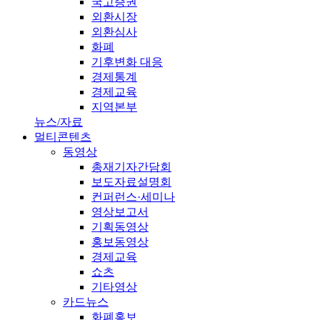
국고증권
외환시장
외환심사
화폐
기후변화 대응
경제통계
경제교육
지역본부
뉴스/자료
멀티콘텐츠
동영상
총재기자간담회
보도자료설명회
컨퍼런스·세미나
영상보고서
기획동영상
홍보동영상
경제교육
쇼츠
기타영상
카드뉴스
화폐홍보