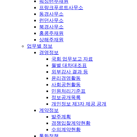
워싱턴주재원
프랑크푸르트사무소
동경사무소
런던사무소
북경사무소
홍콩주재원
상해주재원
업무별 정보
경영정보
국회 업무보고 자료
월별 대차대조표
외부감사 결과 등
윤리경영활동
사회공헌활동
민원처리기준표
정보공개목록
개인정보 제3자 제공 공개
계약정보
발주계획
경쟁입찰계약현황
수의계약현황
통화정책