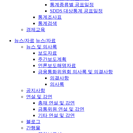
통계종류별 공표일정
SDDS 대상통계 공표일정
통계조사표
통계검색
경제교육
뉴스/자료
뉴스/자료
뉴스 및 의사록
보도자료
주간보도계획
언론보도해명자료
금융통화위원회 의사록 및 의결사항
의결사항
의사록
공지사항
연설 및 강연
총재 연설 및 강연
금통위원 연설 및 강연
기타 연설 및 강연
블로그
간행물