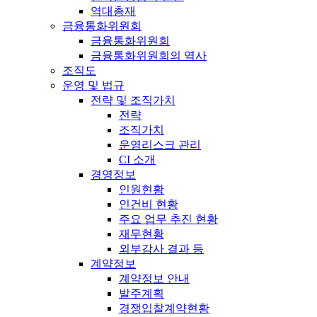
역대총재
금융통화위원회
금융통화위원회
금융통화위원회의 역사
조직도
운영 및 법규
전략 및 조직가치
전략
조직가치
운영리스크 관리
CI 소개
경영정보
인원현황
인건비 현황
주요 업무 추진 현황
재무현황
외부감사 결과 등
계약정보
계약정보 안내
발주계획
경쟁입찰계약현황