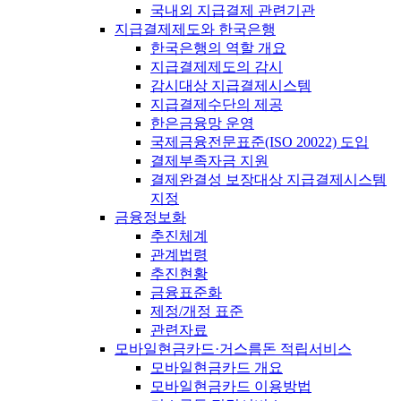
국내외 지급결제 관련기관
지급결제제도와 한국은행
한국은행의 역할 개요
지급결제제도의 감시
감시대상 지급결제시스템
지급결제수단의 제공
한은금융망 운영
국제금융전문표준(ISO 20022) 도입
결제부족자금 지원
결제완결성 보장대상 지급결제시스템
지정
금융정보화
추진체계
관계법령
추진현황
금융표준화
제정/개정 표준
관련자료
모바일현금카드·거스름돈 적립서비스
모바일현금카드 개요
모바일현금카드 이용방법