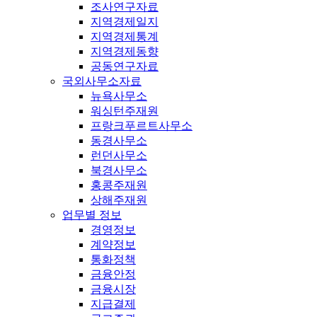
조사연구자료
지역경제일지
지역경제통계
지역경제동향
공동연구자료
국외사무소자료
뉴욕사무소
워싱턴주재원
프랑크푸르트사무소
동경사무소
런던사무소
북경사무소
홍콩주재원
상해주재원
업무별 정보
경영정보
계약정보
통화정책
금융안정
금융시장
지급결제