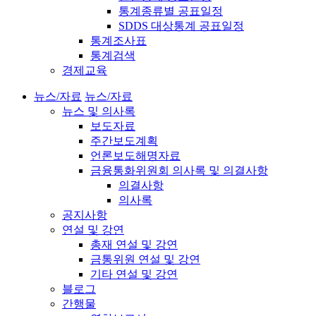
통계종류별 공표일정
SDDS 대상통계 공표일정
통계조사표
통계검색
경제교육
뉴스/자료
뉴스/자료
뉴스 및 의사록
보도자료
주간보도계획
언론보도해명자료
금융통화위원회 의사록 및 의결사항
의결사항
의사록
공지사항
연설 및 강연
총재 연설 및 강연
금통위원 연설 및 강연
기타 연설 및 강연
블로그
간행물