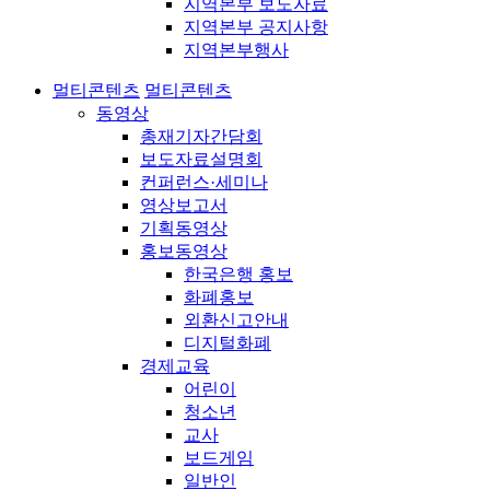
지역본부 보도자료
지역본부 공지사항
지역본부행사
멀티콘텐츠
멀티콘텐츠
동영상
총재기자간담회
보도자료설명회
컨퍼런스·세미나
영상보고서
기획동영상
홍보동영상
한국은행 홍보
화폐홍보
외환신고안내
디지털화폐
경제교육
어린이
청소년
교사
보드게임
일반인