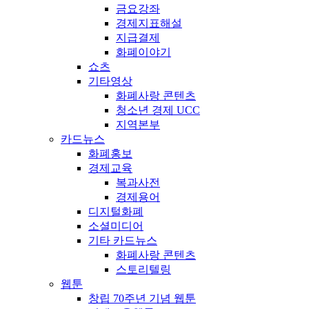
금요강좌
경제지표해설
지급결제
화폐이야기
쇼츠
기타영상
화폐사랑 콘텐츠
청소년 경제 UCC
지역본부
카드뉴스
화폐홍보
경제교육
복과사전
경제용어
디지털화폐
소셜미디어
기타 카드뉴스
화폐사랑 콘텐츠
스토리텔링
웹툰
창립 70주년 기념 웹툰