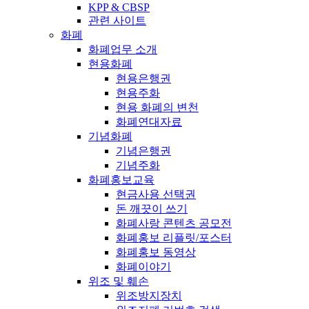
KPP & CBSP
관련 사이트
화폐
화폐업무 소개
현용화폐
현용은행권
현용주화
현용 화폐의 변천
화폐연대자료
기념화폐
기념은행권
기념주화
화폐홍보교육
현금사용 선택권
돈 깨끗이 쓰기
화폐사랑 콘텐츠 공모전
화폐홍보 리플릿/포스터
화폐홍보 동영상
화폐이야기
위조 및 훼손
위조방지장치