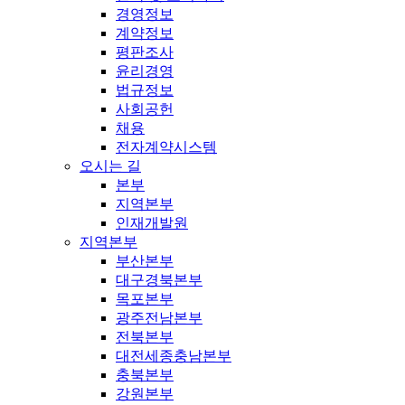
경영정보
계약정보
평판조사
윤리경영
법규정보
사회공헌
채용
전자계약시스템
오시는 길
본부
지역본부
인재개발원
지역본부
부산본부
대구경북본부
목포본부
광주전남본부
전북본부
대전세종충남본부
충북본부
강원본부