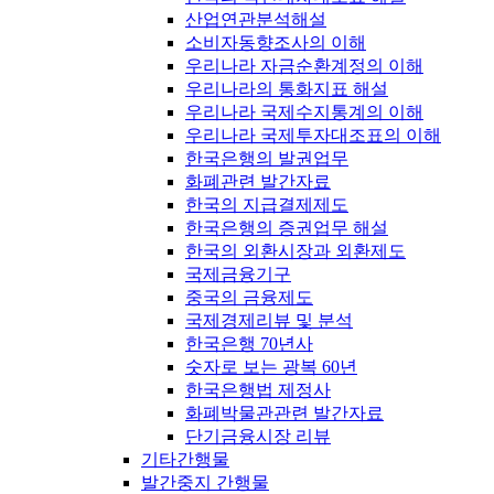
산업연관분석해설
소비자동향조사의 이해
우리나라 자금순환계정의 이해
우리나라의 통화지표 해설
우리나라 국제수지통계의 이해
우리나라 국제투자대조표의 이해
한국은행의 발권업무
화폐관련 발간자료
한국의 지급결제제도
한국은행의 증권업무 해설
한국의 외환시장과 외환제도
국제금융기구
중국의 금융제도
국제경제리뷰 및 분석
한국은행 70년사
숫자로 보는 광복 60년
한국은행법 제정사
화폐박물관관련 발간자료
단기금융시장 리뷰
기타간행물
발간중지 간행물