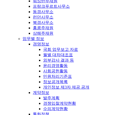
워싱턴주재원
프랑크푸르트사무소
동경사무소
런던사무소
북경사무소
홍콩주재원
상해주재원
업무별 정보
경영정보
국회 업무보고 자료
월별 대차대조표
외부감사 결과 등
윤리경영활동
사회공헌활동
민원처리기준표
정보공개목록
개인정보 제3자 제공 공개
계약정보
발주계획
경쟁입찰계약현황
수의계약현황
통화정책