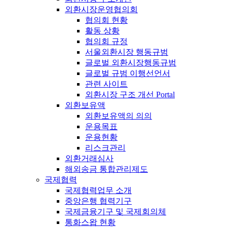
외환시장운영협의회
협의회 현황
활동 상황
협의회 규정
서울외환시장 행동규범
글로벌 외환시장행동규범
글로벌 규범 이행선언서
관련 사이트
외환시장 구조 개선 Portal
외환보유액
외환보유액의 의의
운용목표
운용현황
리스크관리
외환거래심사
해외송금 통합관리제도
국제협력
국제협력업무 소개
중앙은행 협력기구
국제금융기구 및 국제회의체
통화스왑 현황