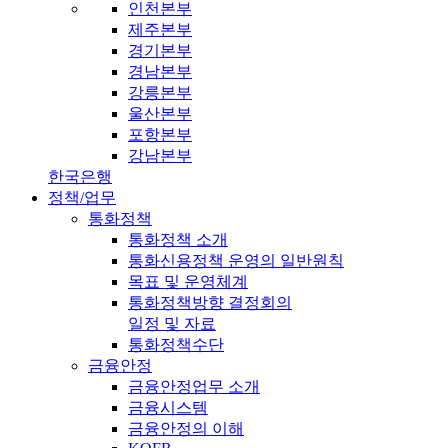
인천본부
제주본부
경기본부
경남본부
강릉본부
울산본부
포항본부
강남본부
한국은행
정책/업무
통화정책
통화정책 소개
통화신용정책 운영의 일반원칙
목표 및 운영체계
통화정책방향 결정회의
일정 및 자료
통화정책수단
금융안정
금융안정업무 소개
금융시스템
금융안정의 이해