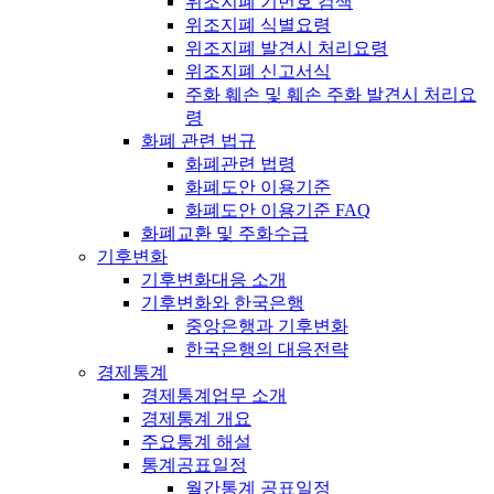
위조지폐 기번호 검색
위조지폐 식별요령
위조지폐 발견시 처리요령
위조지폐 신고서식
주화 훼손 및 훼손 주화 발견시 처리요
령
화폐 관련 법규
화폐관련 법령
화폐도안 이용기준
화폐도안 이용기준 FAQ
화폐교환 및 주화수급
기후변화
기후변화대응 소개
기후변화와 한국은행
중앙은행과 기후변화
한국은행의 대응전략
경제통계
경제통계업무 소개
경제통계 개요
주요통계 해설
통계공표일정
월간통계 공표일정