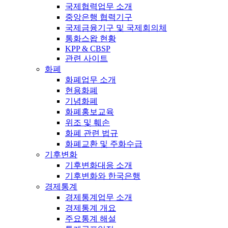
국제협력업무 소개
중앙은행 협력기구
국제금융기구 및 국제회의체
통화스왑 현황
KPP & CBSP
관련 사이트
화폐
화폐업무 소개
현용화폐
기념화폐
화폐홍보교육
위조 및 훼손
화폐 관련 법규
화폐교환 및 주화수급
기후변화
기후변화대응 소개
기후변화와 한국은행
경제통계
경제통계업무 소개
경제통계 개요
주요통계 해설