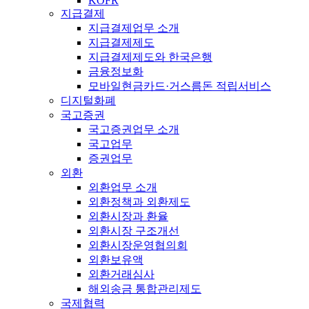
KOFR
지급결제
지급결제업무 소개
지급결제제도
지급결제제도와 한국은행
금융정보화
모바일현금카드·거스름돈 적립서비스
디지털화폐
국고증권
국고증권업무 소개
국고업무
증권업무
외환
외환업무 소개
외환정책과 외환제도
외환시장과 환율
외환시장 구조개선
외환시장운영협의회
외환보유액
외환거래심사
해외송금 통합관리제도
국제협력