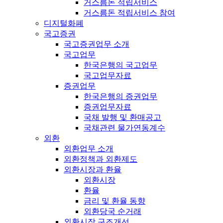
거스름돈 적립서비스
거스름돈 적립서비스 참여
디지털화폐
국고증권
국고증권업무 소개
국고업무
한국은행의 국고업무
국고업무자료
증권업무
한국은행의 증권업무
증권업무자료
국채 발행 및 환매공고
국채관련 물가연동계수
외환
외환업무 소개
외환정책과 외환제도
외환시장과 환율
외환시장
환율
금리 및 환율 동향
외환당국 순거래
외환시장 구조개선