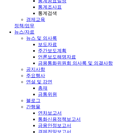
통계공표일정
통계조사표
통계검색
경제교육
정책/업무
뉴스/자료
뉴스 및 의사록
보도자료
주간보도계획
언론보도해명자료
금융통화위원회 의사록 및 의결사항
공지사항
주요행사
연설 및 강연
총재
금통위원
블로그
간행물
연차보고서
통화신용정책보고서
금융안정보고서
경제전망보고서