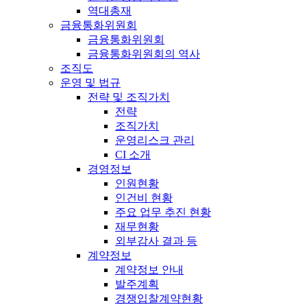
역대총재
금융통화위원회
금융통화위원회
금융통화위원회의 역사
조직도
운영 및 법규
전략 및 조직가치
전략
조직가치
운영리스크 관리
CI 소개
경영정보
인원현황
인건비 현황
주요 업무 추진 현황
재무현황
외부감사 결과 등
계약정보
계약정보 안내
발주계획
경쟁입찰계약현황