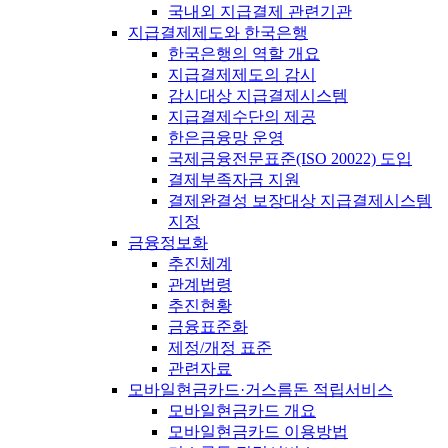
국내외 지급결제 관련기관
지급결제제도와 한국은행
한국은행의 역할 개요
지급결제제도의 감시
감시대상 지급결제시스템
지급결제수단의 제공
한은금융망 운영
국제금융전문표준(ISO 20022) 도입
결제부족자금 지원
결제완결성 보장대상 지급결제시스템
지정
금융정보화
추진체계
관계법령
추진현황
금융표준화
제정/개정 표준
관련자료
모바일현금카드·거스름돈 적립서비스
모바일현금카드 개요
모바일현금카드 이용방법