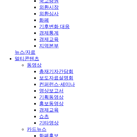
국고증권
외환시장
외환심사
화폐
기후변화 대응
경제통계
경제교육
지역본부
뉴스/자료
멀티콘텐츠
동영상
총재기자간담회
보도자료설명회
컨퍼런스·세미나
영상보고서
기획동영상
홍보동영상
경제교육
쇼츠
기타영상
카드뉴스
화폐홍보