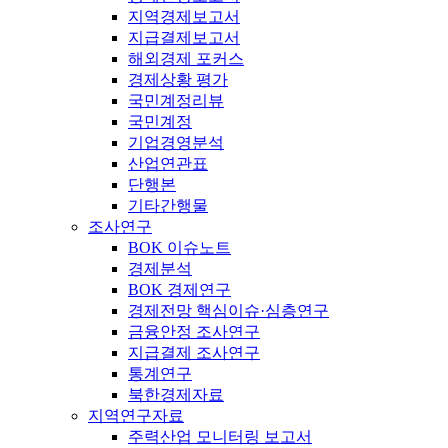
지역경제보고서
지급결제보고서
해외경제 포커스
경제상황 평가
국민계정리뷰
국민계정
기업경영분석
산업연관표
단행본
기타간행물
조사연구
BOK 이슈노트
경제분석
BOK 경제연구
경제전망 핵심이슈·심층연구
금융안정 조사연구
지급결제 조사연구
통계연구
북한경제자료
지역연구자료
주력산업 모니터링 보고서