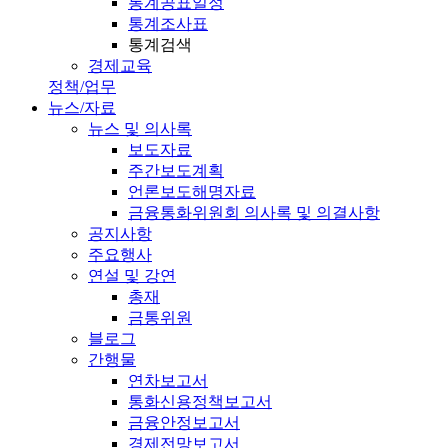
통계공표일정
통계조사표
통계검색
경제교육
정책/업무
뉴스/자료
뉴스 및 의사록
보도자료
주간보도계획
언론보도해명자료
금융통화위원회 의사록 및 의결사항
공지사항
주요행사
연설 및 강연
총재
금통위원
블로그
간행물
연차보고서
통화신용정책보고서
금융안정보고서
경제전망보고서