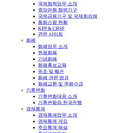
국제협력업무 소개
중앙은행 협력기구
국제금융기구 및 국제회의체
통화스왑 현황
KPP & CBSP
관련 사이트
화폐
화폐업무 소개
현용화폐
기념화폐
화폐홍보교육
위조 및 훼손
화폐 관련 법규
화폐교환 및 주화수급
기후변화
기후변화대응 소개
기후변화와 한국은행
경제통계
경제통계업무 소개
경제통계 개요
주요통계 해설