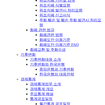
위조지폐 기번호 검색
위조지폐 식별요령
위조지폐 발견시 처리요령
위조지폐 신고서식
주화 훼손 및 훼손 주화 발견시 처리요
령
화폐 관련 법규
화폐관련 법령
화폐도안 이용기준
화폐도안 이용기준 FAQ
화폐교환 및 주화수급
기후변화
기후변화대응 소개
기후변화와 한국은행
중앙은행과 기후변화
한국은행의 대응전략
경제통계
경제통계업무 소개
경제통계 개요
주요통계 해설
통계공표일정
월간통계 공표일정