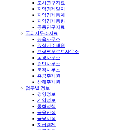
조사연구자료
지역경제일지
지역경제통계
지역경제동향
공동연구자료
국외사무소자료
뉴욕사무소
워싱턴주재원
프랑크푸르트사무소
동경사무소
런던사무소
북경사무소
홍콩주재원
상해주재원
업무별 정보
경영정보
계약정보
통화정책
금융안정
금융시장
지급결제