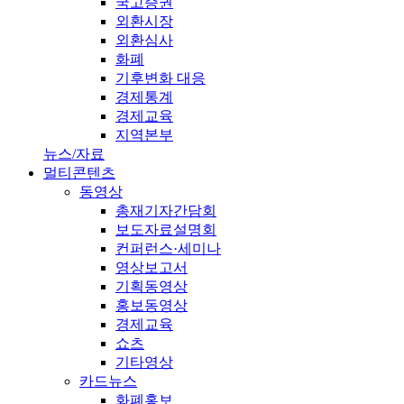
국고증권
외환시장
외환심사
화폐
기후변화 대응
경제통계
경제교육
지역본부
뉴스/자료
멀티콘텐츠
동영상
총재기자간담회
보도자료설명회
컨퍼런스·세미나
영상보고서
기획동영상
홍보동영상
경제교육
쇼츠
기타영상
카드뉴스
화폐홍보