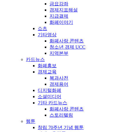
금요강좌
경제지표해설
지급결제
화폐이야기
쇼츠
기타영상
화폐사랑 콘텐츠
청소년 경제 UCC
지역본부
카드뉴스
화폐홍보
경제교육
복과사전
경제용어
디지털화폐
소셜미디어
기타 카드뉴스
화폐사랑 콘텐츠
스토리텔링
웹툰
창립 70주년 기념 웹툰