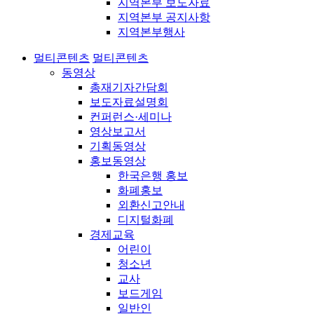
지역본부 보도자료
지역본부 공지사항
지역본부행사
멀티콘텐츠
멀티콘텐츠
동영상
총재기자간담회
보도자료설명회
컨퍼런스·세미나
영상보고서
기획동영상
홍보동영상
한국은행 홍보
화폐홍보
외환신고안내
디지털화폐
경제교육
어린이
청소년
교사
보드게임
일반인