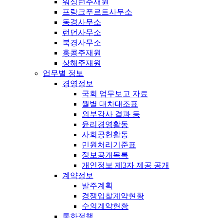
워싱턴주재원
프랑크푸르트사무소
동경사무소
런던사무소
북경사무소
홍콩주재원
상해주재원
업무별 정보
경영정보
국회 업무보고 자료
월별 대차대조표
외부감사 결과 등
윤리경영활동
사회공헌활동
민원처리기준표
정보공개목록
개인정보 제3자 제공 공개
계약정보
발주계획
경쟁입찰계약현황
수의계약현황
통화정책