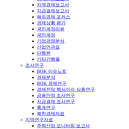
지역경제보고서
지급결제보고서
해외경제 포커스
경제상황 평가
국민계정리뷰
국민계정
기업경영분석
산업연관표
단행본
기타간행물
조사연구
BOK 이슈노트
경제분석
BOK 경제연구
경제전망 핵심이슈·심층연구
금융안정 조사연구
지급결제 조사연구
통계연구
북한경제자료
지역연구자료
주력산업 모니터링 보고서