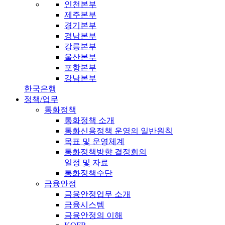
인천본부
제주본부
경기본부
경남본부
강릉본부
울산본부
포항본부
강남본부
한국은행
정책/업무
통화정책
통화정책 소개
통화신용정책 운영의 일반원칙
목표 및 운영체계
통화정책방향 결정회의
일정 및 자료
통화정책수단
금융안정
금융안정업무 소개
금융시스템
금융안정의 이해