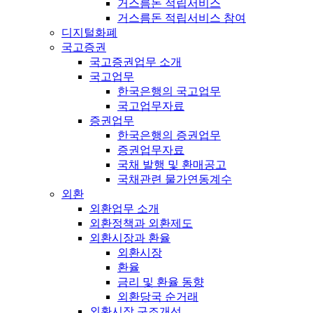
거스름돈 적립서비스
거스름돈 적립서비스 참여
디지털화폐
국고증권
국고증권업무 소개
국고업무
한국은행의 국고업무
국고업무자료
증권업무
한국은행의 증권업무
증권업무자료
국채 발행 및 환매공고
국채관련 물가연동계수
외환
외환업무 소개
외환정책과 외환제도
외환시장과 환율
외환시장
환율
금리 및 환율 동향
외환당국 순거래
외환시장 구조개선