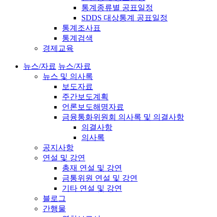
통계종류별 공표일정
SDDS 대상통계 공표일정
통계조사표
통계검색
경제교육
뉴스/자료
뉴스/자료
뉴스 및 의사록
보도자료
주간보도계획
언론보도해명자료
금융통화위원회 의사록 및 의결사항
의결사항
의사록
공지사항
연설 및 강연
총재 연설 및 강연
금통위원 연설 및 강연
기타 연설 및 강연
블로그
간행물