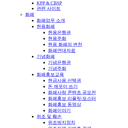
KPP & CBSP
관련 사이트
화폐
화폐업무 소개
현용화폐
현용은행권
현용주화
현용 화폐의 변천
화폐연대자료
기념화폐
기념은행권
기념주화
화폐홍보교육
현금사용 선택권
돈 깨끗이 쓰기
화폐사랑 콘텐츠 공모전
화폐홍보 리플릿/포스터
화폐홍보 동영상
화폐이야기
위조 및 훼손
위조방지장치