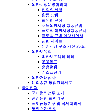
외환시장운영협의회
협의회 현황
활동 상황
협의회 규정
서울외환시장 행동규범
글로벌 외환시장행동규범
글로벌 규범 이행선언서
관련 사이트
외환시장 구조 개선 Portal
외환보유액
외환보유액의 의의
운용목표
운용현황
리스크관리
외환거래심사
해외송금 통합관리제도
국제협력
국제협력업무 소개
중앙은행 협력기구
국제금융기구 및 국제회의체
통화스왑 현황