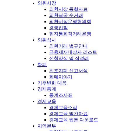
외환시장
외환시장 동향자료
외환당국 순거래
외환시장운영협의회
경쟁입찰
현지통화직거래은행
외환심사
외환거래 법규안내
금융제재대상자 리스트
신청양식 및 작성례
화폐
위조지폐 신고서식
화폐이야기
기후변화 대응
경제통계
통계조사표
경제교육
경제교육소식
경제교육 발간자료
경제교육 웹툰 다운로드
지역본부