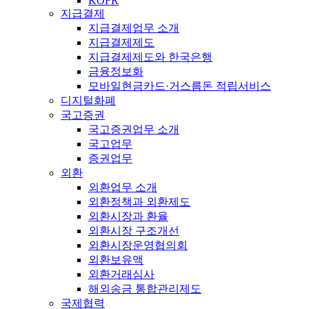
KOFR
지급결제
지급결제업무 소개
지급결제제도
지급결제제도와 한국은행
금융정보화
모바일현금카드·거스름돈 적립서비스
디지털화폐
국고증권
국고증권업무 소개
국고업무
증권업무
외환
외환업무 소개
외환정책과 외환제도
외환시장과 환율
외환시장 구조개선
외환시장운영협의회
외환보유액
외환거래심사
해외송금 통합관리제도
국제협력