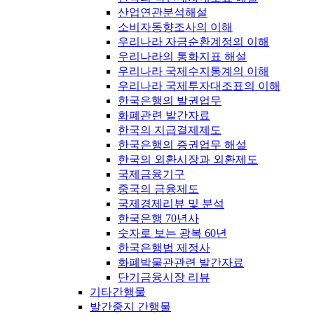
산업연관분석해설
소비자동향조사의 이해
우리나라 자금순환계정의 이해
우리나라의 통화지표 해설
우리나라 국제수지통계의 이해
우리나라 국제투자대조표의 이해
한국은행의 발권업무
화폐관련 발간자료
한국의 지급결제제도
한국은행의 증권업무 해설
한국의 외환시장과 외환제도
국제금융기구
중국의 금융제도
국제경제리뷰 및 분석
한국은행 70년사
숫자로 보는 광복 60년
한국은행법 제정사
화폐박물관관련 발간자료
단기금융시장 리뷰
기타간행물
발간중지 간행물