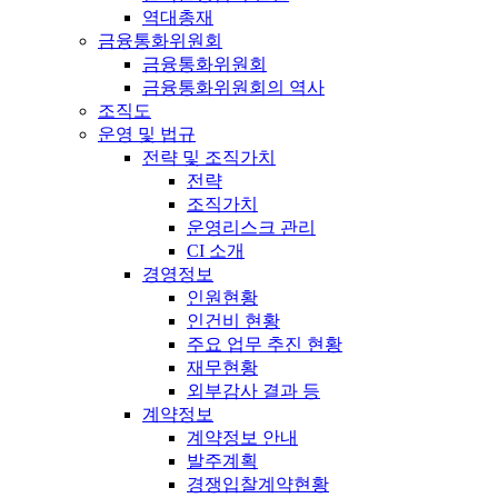
역대총재
금융통화위원회
금융통화위원회
금융통화위원회의 역사
조직도
운영 및 법규
전략 및 조직가치
전략
조직가치
운영리스크 관리
CI 소개
경영정보
인원현황
인건비 현황
주요 업무 추진 현황
재무현황
외부감사 결과 등
계약정보
계약정보 안내
발주계획
경쟁입찰계약현황