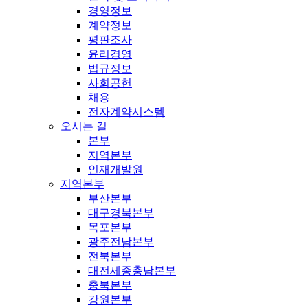
경영정보
계약정보
평판조사
윤리경영
법규정보
사회공헌
채용
전자계약시스템
오시는 길
본부
지역본부
인재개발원
지역본부
부산본부
대구경북본부
목포본부
광주전남본부
전북본부
대전세종충남본부
충북본부
강원본부