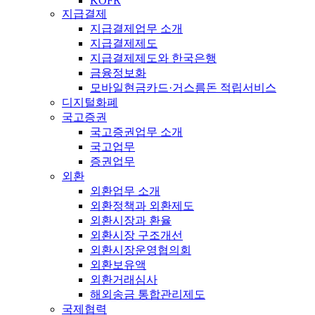
KOFR
지급결제
지급결제업무 소개
지급결제제도
지급결제제도와 한국은행
금융정보화
모바일현금카드·거스름돈 적립서비스
디지털화폐
국고증권
국고증권업무 소개
국고업무
증권업무
외환
외환업무 소개
외환정책과 외환제도
외환시장과 환율
외환시장 구조개선
외환시장운영협의회
외환보유액
외환거래심사
해외송금 통합관리제도
국제협력