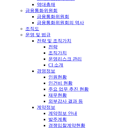
역대총재
금융통화위원회
금융통화위원회
금융통화위원회의 역사
조직도
운영 및 법규
전략 및 조직가치
전략
조직가치
운영리스크 관리
CI 소개
경영정보
인원현황
인건비 현황
주요 업무 추진 현황
재무현황
외부감사 결과 등
계약정보
계약정보 안내
발주계획
경쟁입찰계약현황