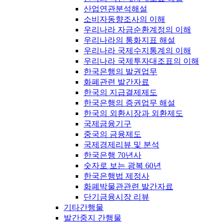
산업연관분석해설
소비자동향조사의 이해
우리나라 자금순환계정의 이해
우리나라의 통화지표 해설
우리나라 국제수지통계의 이해
우리나라 국제투자대조표의 이해
한국은행의 발권업무
화폐관련 발간자료
한국의 지급결제제도
한국은행의 증권업무 해설
한국의 외환시장과 외환제도
국제금융기구
중국의 금융제도
국제경제리뷰 및 분석
한국은행 70년사
숫자로 보는 광복 60년
한국은행법 제정사
화폐박물관관련 발간자료
단기금융시장 리뷰
기타간행물
발간중지 간행물