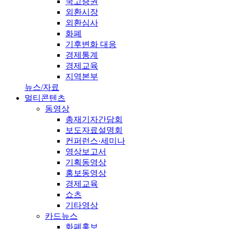
국고증권
외환시장
외환심사
화폐
기후변화 대응
경제통계
경제교육
지역본부
뉴스/자료
멀티콘텐츠
동영상
총재기자간담회
보도자료설명회
컨퍼런스·세미나
영상보고서
기획동영상
홍보동영상
경제교육
쇼츠
기타영상
카드뉴스
화폐홍보