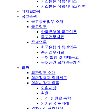
거스름돈 적립서비스
거스름돈 적립서비스 참여
디지털화폐
국고증권
국고증권업무 소개
국고업무
한국은행의 국고업무
국고업무자료
증권업무
한국은행의 증권업무
증권업무자료
국채 발행 및 환매공고
국채관련 물가연동계수
외환
외환업무 소개
외환정책과 외환제도
외환시장과 환율
외환시장
환율
금리 및 환율 동향
외환당국 순거래
외환시장 구조개선