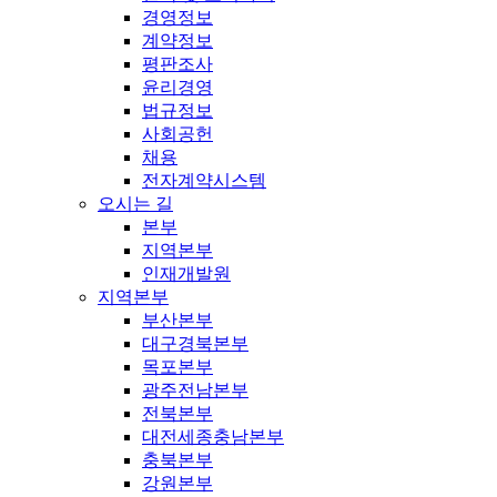
경영정보
계약정보
평판조사
윤리경영
법규정보
사회공헌
채용
전자계약시스템
오시는 길
본부
지역본부
인재개발원
지역본부
부산본부
대구경북본부
목포본부
광주전남본부
전북본부
대전세종충남본부
충북본부
강원본부