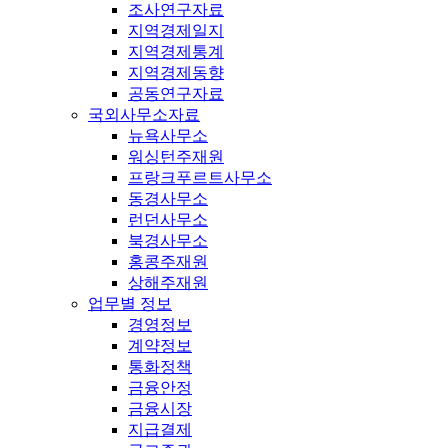
조사연구자료
지역경제일지
지역경제통계
지역경제동향
공동연구자료
국외사무소자료
뉴욕사무소
워싱턴주재원
프랑크푸르트사무소
동경사무소
런던사무소
북경사무소
홍콩주재원
상해주재원
업무별 정보
경영정보
계약정보
통화정책
금융안정
금융시장
지급결제