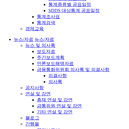
통계종류별 공표일정
SDDS 대상통계 공표일정
통계조사표
통계검색
경제교육
뉴스/자료
뉴스/자료
뉴스 및 의사록
보도자료
주간보도계획
언론보도해명자료
금융통화위원회 의사록 및 의결사항
의결사항
의사록
공지사항
연설 및 강연
총재 연설 및 강연
금통위원 연설 및 강연
기타 연설 및 강연
블로그
간행물