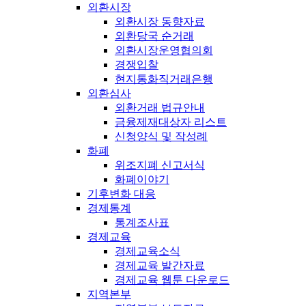
외환시장
외환시장 동향자료
외환당국 순거래
외환시장운영협의회
경쟁입찰
현지통화직거래은행
외환심사
외환거래 법규안내
금융제재대상자 리스트
신청양식 및 작성례
화폐
위조지폐 신고서식
화폐이야기
기후변화 대응
경제통계
통계조사표
경제교육
경제교육소식
경제교육 발간자료
경제교육 웹툰 다운로드
지역본부