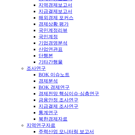
지역경제보고서
지급결제보고서
해외경제 포커스
경제상황 평가
국민계정리뷰
국민계정
기업경영분석
산업연관표
단행본
기타간행물
조사연구
BOK 이슈노트
경제분석
BOK 경제연구
경제전망 핵심이슈·심층연구
금융안정 조사연구
지급결제 조사연구
통계연구
북한경제자료
지역연구자료
주력산업 모니터링 보고서