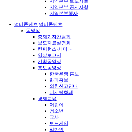
지역본부 보도자료
지역본부 공지사항
지역본부행사
멀티콘텐츠
멀티콘텐츠
동영상
총재기자간담회
보도자료설명회
컨퍼런스·세미나
영상보고서
기획동영상
홍보동영상
한국은행 홍보
화폐홍보
외환신고안내
디지털화폐
경제교육
어린이
청소년
교사
보드게임
일반인