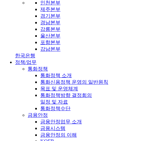
인천본부
제주본부
경기본부
경남본부
강릉본부
울산본부
포항본부
강남본부
한국은행
정책/업무
통화정책
통화정책 소개
통화신용정책 운영의 일반원칙
목표 및 운영체계
통화정책방향 결정회의
일정 및 자료
통화정책수단
금융안정
금융안정업무 소개
금융시스템
금융안정의 이해