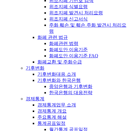
위조지폐 기번호 검색
위조지폐 식별요령
위조지폐 발견시 처리요령
위조지폐 신고서식
주화 훼손 및 훼손 주화 발견시 처리요
령
화폐 관련 법규
화폐관련 법령
화폐도안 이용기준
화폐도안 이용기준 FAQ
화폐교환 및 주화수급
기후변화
기후변화대응 소개
기후변화와 한국은행
중앙은행과 기후변화
한국은행의 대응전략
경제통계
경제통계업무 소개
경제통계 개요
주요통계 해설
통계공표일정
월간통계 공표일정