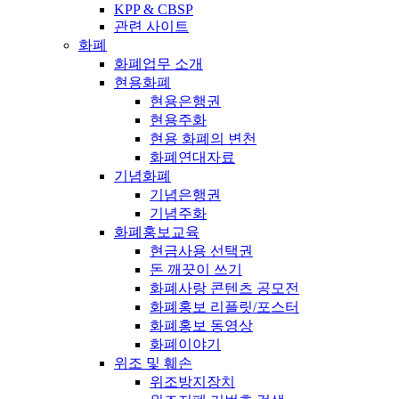
KPP & CBSP
관련 사이트
화폐
화폐업무 소개
현용화폐
현용은행권
현용주화
현용 화폐의 변천
화폐연대자료
기념화폐
기념은행권
기념주화
화폐홍보교육
현금사용 선택권
돈 깨끗이 쓰기
화폐사랑 콘텐츠 공모전
화폐홍보 리플릿/포스터
화폐홍보 동영상
화폐이야기
위조 및 훼손
위조방지장치