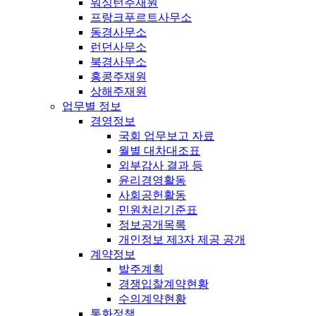
워싱턴주재원
프랑크푸르트사무소
동경사무소
런던사무소
북경사무소
홍콩주재원
상해주재원
업무별 정보
경영정보
국회 업무보고 자료
월별 대차대조표
외부감사 결과 등
윤리경영활동
사회공헌활동
민원처리기준표
정보공개목록
개인정보 제3자 제공 공개
계약정보
발주계획
경쟁입찰계약현황
수의계약현황
통화정책