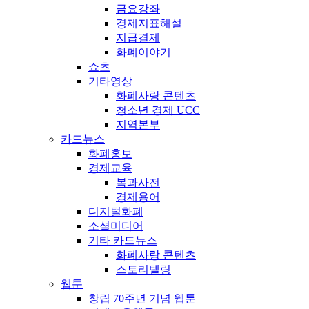
금요강좌
경제지표해설
지급결제
화폐이야기
쇼츠
기타영상
화폐사랑 콘텐츠
청소년 경제 UCC
지역본부
카드뉴스
화폐홍보
경제교육
복과사전
경제용어
디지털화폐
소셜미디어
기타 카드뉴스
화폐사랑 콘텐츠
스토리텔링
웹툰
창립 70주년 기념 웹툰