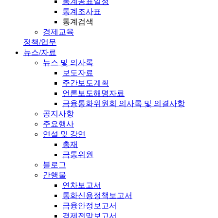
통계공표일정
통계조사표
통계검색
경제교육
정책/업무
뉴스/자료
뉴스 및 의사록
보도자료
주간보도계획
언론보도해명자료
금융통화위원회 의사록 및 의결사항
공지사항
주요행사
연설 및 강연
총재
금통위원
블로그
간행물
연차보고서
통화신용정책보고서
금융안정보고서
경제전망보고서