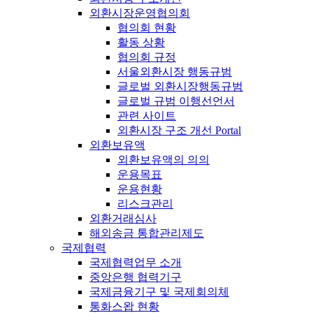
외환시장운영협의회
협의회 현황
활동 상황
협의회 규정
서울외환시장 행동규범
글로벌 외환시장행동규범
글로벌 규범 이행선언서
관련 사이트
외환시장 구조 개선 Portal
외환보유액
외환보유액의 의의
운용목표
운용현황
리스크관리
외환거래심사
해외송금 통합관리제도
국제협력
국제협력업무 소개
중앙은행 협력기구
국제금융기구 및 국제회의체
통화스왑 현황