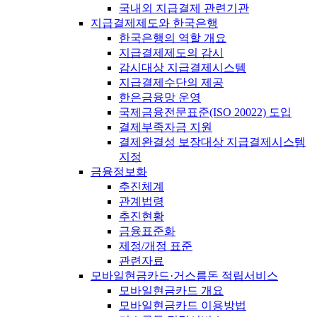
국내외 지급결제 관련기관
지급결제제도와 한국은행
한국은행의 역할 개요
지급결제제도의 감시
감시대상 지급결제시스템
지급결제수단의 제공
한은금융망 운영
국제금융전문표준(ISO 20022) 도입
결제부족자금 지원
결제완결성 보장대상 지급결제시스템
지정
금융정보화
추진체계
관계법령
추진현황
금융표준화
제정/개정 표준
관련자료
모바일현금카드·거스름돈 적립서비스
모바일현금카드 개요
모바일현금카드 이용방법