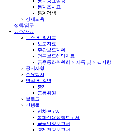
통계공표일정
통계조사표
통계검색
경제교육
정책/업무
뉴스/자료
뉴스 및 의사록
보도자료
주간보도계획
언론보도해명자료
금융통화위원회 의사록 및 의결사항
공지사항
주요행사
연설 및 강연
총재
금통위원
블로그
간행물
연차보고서
통화신용정책보고서
금융안정보고서
경제전망보고서