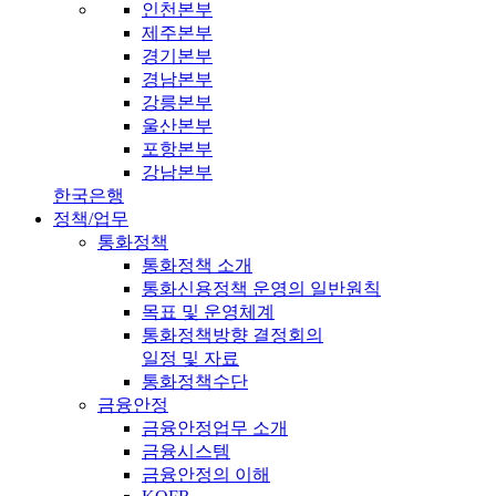
인천본부
제주본부
경기본부
경남본부
강릉본부
울산본부
포항본부
강남본부
한국은행
정책/업무
통화정책
통화정책 소개
통화신용정책 운영의 일반원칙
목표 및 운영체계
통화정책방향 결정회의
일정 및 자료
통화정책수단
금융안정
금융안정업무 소개
금융시스템
금융안정의 이해