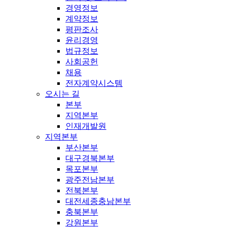
경영정보
계약정보
평판조사
윤리경영
법규정보
사회공헌
채용
전자계약시스템
오시는 길
본부
지역본부
인재개발원
지역본부
부산본부
대구경북본부
목포본부
광주전남본부
전북본부
대전세종충남본부
충북본부
강원본부