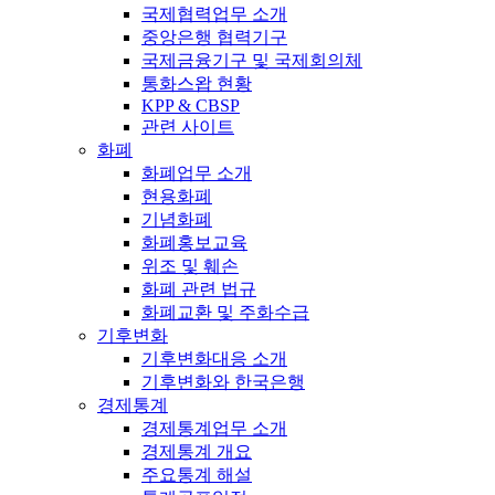
국제협력업무 소개
중앙은행 협력기구
국제금융기구 및 국제회의체
통화스왑 현황
KPP & CBSP
관련 사이트
화폐
화폐업무 소개
현용화폐
기념화폐
화폐홍보교육
위조 및 훼손
화폐 관련 법규
화폐교환 및 주화수급
기후변화
기후변화대응 소개
기후변화와 한국은행
경제통계
경제통계업무 소개
경제통계 개요
주요통계 해설