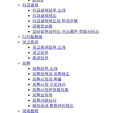
KOFR
지급결제
지급결제업무 소개
지급결제제도
지급결제제도와 한국은행
금융정보화
모바일현금카드·거스름돈 적립서비스
디지털화폐
국고증권
국고증권업무 소개
국고업무
증권업무
외환
외환업무 소개
외환정책과 외환제도
외환시장과 환율
외환시장 구조개선
외환시장운영협의회
외환보유액
외환거래심사
해외송금 통합관리제도
국제협력