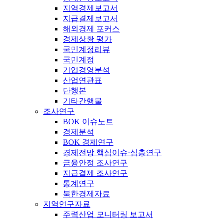
지역경제보고서
지급결제보고서
해외경제 포커스
경제상황 평가
국민계정리뷰
국민계정
기업경영분석
산업연관표
단행본
기타간행물
조사연구
BOK 이슈노트
경제분석
BOK 경제연구
경제전망 핵심이슈·심층연구
금융안정 조사연구
지급결제 조사연구
통계연구
북한경제자료
지역연구자료
주력산업 모니터링 보고서