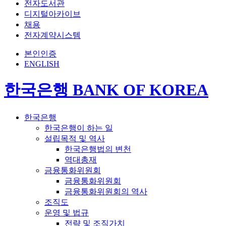
전자도서관
디지털아카이브
채용
전자계약시스템
본인인증
ENGLISH
한국은행 BANK OF KOREA
한국은행
한국은행이 하는 일
설립목적 및 역사
한국은행법의 변천
역대총재
금융통화위원회
금융통화위원회
금융통화위원회의 역사
조직도
운영 및 법규
전략 및 조직가치