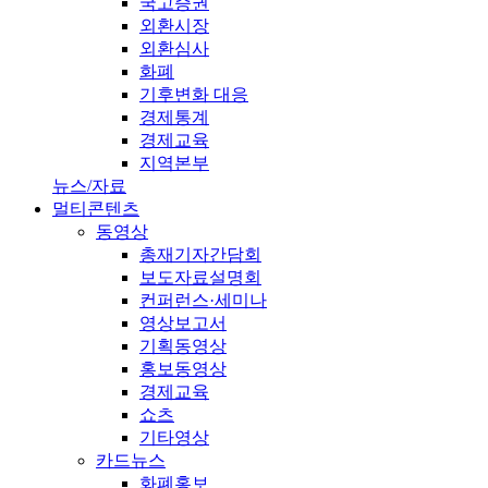
국고증권
외환시장
외환심사
화폐
기후변화 대응
경제통계
경제교육
지역본부
뉴스/자료
멀티콘텐츠
동영상
총재기자간담회
보도자료설명회
컨퍼런스·세미나
영상보고서
기획동영상
홍보동영상
경제교육
쇼츠
기타영상
카드뉴스
화폐홍보