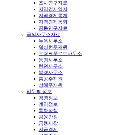
조사연구자료
지역경제일지
지역경제통계
지역경제동향
공동연구자료
국외사무소자료
뉴욕사무소
워싱턴주재원
프랑크푸르트사무소
동경사무소
런던사무소
북경사무소
홍콩주재원
상해주재원
업무별 정보
경영정보
계약정보
통화정책
금융안정
금융시장
지급결제