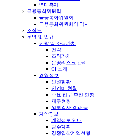
역대총재
금융통화위원회
금융통화위원회
금융통화위원회의 역사
조직도
운영 및 법규
전략 및 조직가치
전략
조직가치
운영리스크 관리
CI 소개
경영정보
인원현황
인건비 현황
주요 업무 추진 현황
재무현황
외부감사 결과 등
계약정보
계약정보 안내
발주계획
경쟁입찰계약현황