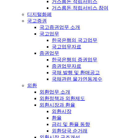
거스름돈 적립서비스
거스름돈 적립서비스 참여
디지털화폐
국고증권
국고증권업무 소개
국고업무
한국은행의 국고업무
국고업무자료
증권업무
한국은행의 증권업무
증권업무자료
국채 발행 및 환매공고
국채관련 물가연동계수
외환
외환업무 소개
외환정책과 외환제도
외환시장과 환율
외환시장
환율
금리 및 환율 동향
외환당국 순거래
외환시장 구조개선