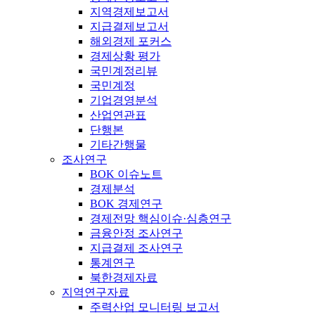
지역경제보고서
지급결제보고서
해외경제 포커스
경제상황 평가
국민계정리뷰
국민계정
기업경영분석
산업연관표
단행본
기타간행물
조사연구
BOK 이슈노트
경제분석
BOK 경제연구
경제전망 핵심이슈·심층연구
금융안정 조사연구
지급결제 조사연구
통계연구
북한경제자료
지역연구자료
주력산업 모니터링 보고서