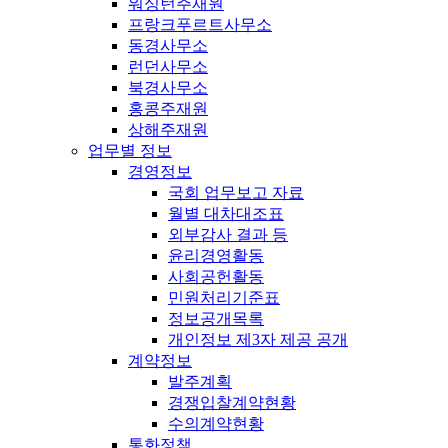
워싱턴주재원
프랑크푸르트사무소
동경사무소
런던사무소
북경사무소
홍콩주재원
상해주재원
업무별 정보
경영정보
국회 업무보고 자료
월별 대차대조표
외부감사 결과 등
윤리경영활동
사회공헌활동
민원처리기준표
정보공개목록
개인정보 제3자 제공 공개
계약정보
발주계획
경쟁입찰계약현황
수의계약현황
통화정책