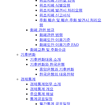
위조지폐 기번호 검색
위조지폐 식별요령
위조지폐 발견시 처리요령
위조지폐 신고서식
주화 훼손 및 훼손 주화 발견시 처리요
령
화폐 관련 법규
화폐관련 법령
화폐도안 이용기준
화폐도안 이용기준 FAQ
화폐교환 및 주화수급
기후변화
기후변화대응 소개
기후변화와 한국은행
중앙은행과 기후변화
한국은행의 대응전략
경제통계
경제통계업무 소개
경제통계 개요
주요통계 해설
통계공표일정
월간통계 공표일정