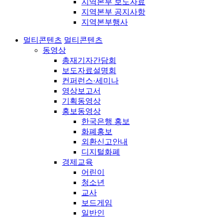
지역본부 보도자료
지역본부 공지사항
지역본부행사
멀티콘텐츠
멀티콘텐츠
동영상
총재기자간담회
보도자료설명회
컨퍼런스·세미나
영상보고서
기획동영상
홍보동영상
한국은행 홍보
화폐홍보
외환신고안내
디지털화폐
경제교육
어린이
청소년
교사
보드게임
일반인