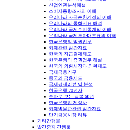
산업연관분석해설
소비자동향조사의 이해
우리나라 자금순환계정의 이해
우리나라의 통화지표 해설
우리나라 국제수지통계의 이해
우리나라 국제투자대조표의 이해
한국은행의 발권업무
화폐관련 발간자료
한국의 지급결제제도
한국은행의 증권업무 해설
한국의 외환시장과 외환제도
국제금융기구
중국의 금융제도
국제경제리뷰 및 분석
한국은행 70년사
숫자로 보는 광복 60년
한국은행법 제정사
화폐박물관관련 발간자료
단기금융시장 리뷰
기타간행물
발간중지 간행물