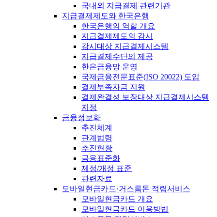
국내외 지급결제 관련기관
지급결제제도와 한국은행
한국은행의 역할 개요
지급결제제도의 감시
감시대상 지급결제시스템
지급결제수단의 제공
한은금융망 운영
국제금융전문표준(ISO 20022) 도입
결제부족자금 지원
결제완결성 보장대상 지급결제시스템
지정
금융정보화
추진체계
관계법령
추진현황
금융표준화
제정/개정 표준
관련자료
모바일현금카드·거스름돈 적립서비스
모바일현금카드 개요
모바일현금카드 이용방법