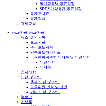
통계종류별 공표일정
SDDS 대상통계 공표일정
통계조사표
통계검색
경제교육
뉴스/자료
뉴스/자료
뉴스 및 의사록
보도자료
주간보도계획
언론보도해명자료
금융통화위원회 의사록 및 의결사항
의결사항
의사록
공지사항
연설 및 강연
총재 연설 및 강연
금통위원 연설 및 강연
기타 연설 및 강연
블로그
간행물