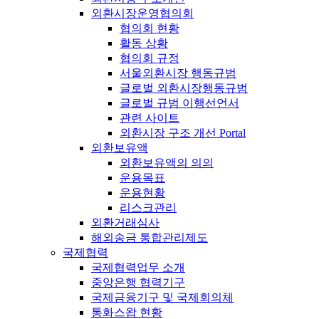
외환시장운영협의회
협의회 현황
활동 상황
협의회 규정
서울외환시장 행동규범
글로벌 외환시장행동규범
글로벌 규범 이행선언서
관련 사이트
외환시장 구조 개선 Portal
외환보유액
외환보유액의 의의
운용목표
운용현황
리스크관리
외환거래심사
해외송금 통합관리제도
국제협력
국제협력업무 소개
중앙은행 협력기구
국제금융기구 및 국제회의체
통화스왑 현황