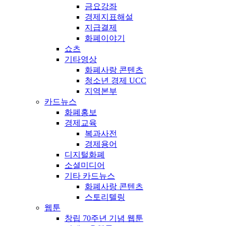
금요강좌
경제지표해설
지급결제
화폐이야기
쇼츠
기타영상
화폐사랑 콘텐츠
청소년 경제 UCC
지역본부
카드뉴스
화폐홍보
경제교육
복과사전
경제용어
디지털화폐
소셜미디어
기타 카드뉴스
화폐사랑 콘텐츠
스토리텔링
웹툰
창립 70주년 기념 웹툰