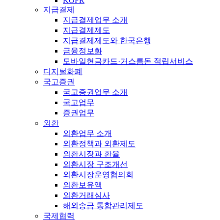
KOFR
지급결제
지급결제업무 소개
지급결제제도
지급결제제도와 한국은행
금융정보화
모바일현금카드·거스름돈 적립서비스
디지털화폐
국고증권
국고증권업무 소개
국고업무
증권업무
외환
외환업무 소개
외환정책과 외환제도
외환시장과 환율
외환시장 구조개선
외환시장운영협의회
외환보유액
외환거래심사
해외송금 통합관리제도
국제협력