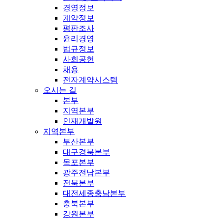
경영정보
계약정보
평판조사
윤리경영
법규정보
사회공헌
채용
전자계약시스템
오시는 길
본부
지역본부
인재개발원
지역본부
부산본부
대구경북본부
목포본부
광주전남본부
전북본부
대전세종충남본부
충북본부
강원본부