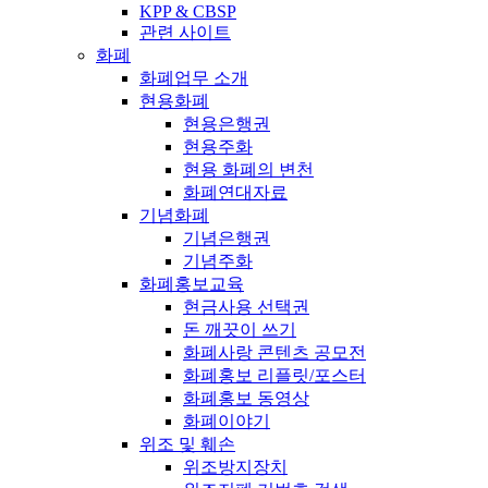
KPP & CBSP
관련 사이트
화폐
화폐업무 소개
현용화폐
현용은행권
현용주화
현용 화폐의 변천
화폐연대자료
기념화폐
기념은행권
기념주화
화폐홍보교육
현금사용 선택권
돈 깨끗이 쓰기
화폐사랑 콘텐츠 공모전
화폐홍보 리플릿/포스터
화폐홍보 동영상
화폐이야기
위조 및 훼손
위조방지장치