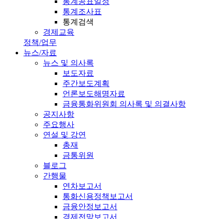
통계공표일정
통계조사표
통계검색
경제교육
정책/업무
뉴스/자료
뉴스 및 의사록
보도자료
주간보도계획
언론보도해명자료
금융통화위원회 의사록 및 의결사항
공지사항
주요행사
연설 및 강연
총재
금통위원
블로그
간행물
연차보고서
통화신용정책보고서
금융안정보고서
경제전망보고서