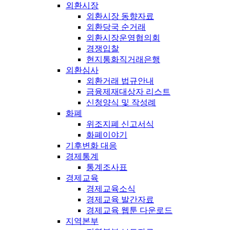
외환시장
외환시장 동향자료
외환당국 순거래
외환시장운영협의회
경쟁입찰
현지통화직거래은행
외환심사
외환거래 법규안내
금융제재대상자 리스트
신청양식 및 작성례
화폐
위조지폐 신고서식
화폐이야기
기후변화 대응
경제통계
통계조사표
경제교육
경제교육소식
경제교육 발간자료
경제교육 웹툰 다운로드
지역본부