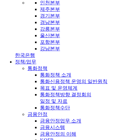
인천본부
제주본부
경기본부
경남본부
강릉본부
울산본부
포항본부
강남본부
한국은행
정책/업무
통화정책
통화정책 소개
통화신용정책 운영의 일반원칙
목표 및 운영체계
통화정책방향 결정회의
일정 및 자료
통화정책수단
금융안정
금융안정업무 소개
금융시스템
금융안정의 이해