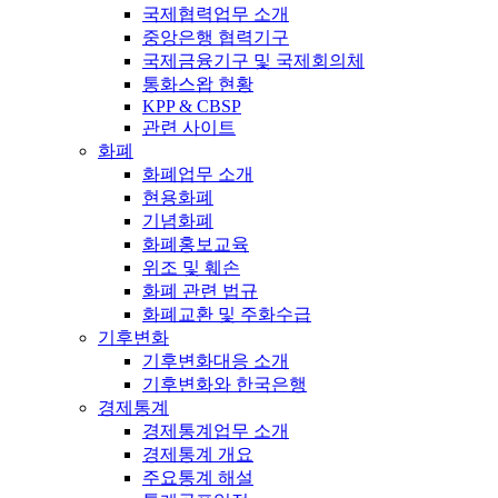
국제협력업무 소개
중앙은행 협력기구
국제금융기구 및 국제회의체
통화스왑 현황
KPP & CBSP
관련 사이트
화폐
화폐업무 소개
현용화폐
기념화폐
화폐홍보교육
위조 및 훼손
화폐 관련 법규
화폐교환 및 주화수급
기후변화
기후변화대응 소개
기후변화와 한국은행
경제통계
경제통계업무 소개
경제통계 개요
주요통계 해설