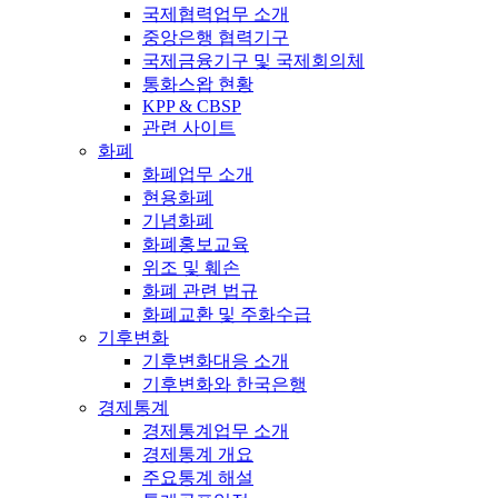
국제협력업무 소개
중앙은행 협력기구
국제금융기구 및 국제회의체
통화스왑 현황
KPP & CBSP
관련 사이트
화폐
화폐업무 소개
현용화폐
기념화폐
화폐홍보교육
위조 및 훼손
화폐 관련 법규
화폐교환 및 주화수급
기후변화
기후변화대응 소개
기후변화와 한국은행
경제통계
경제통계업무 소개
경제통계 개요
주요통계 해설