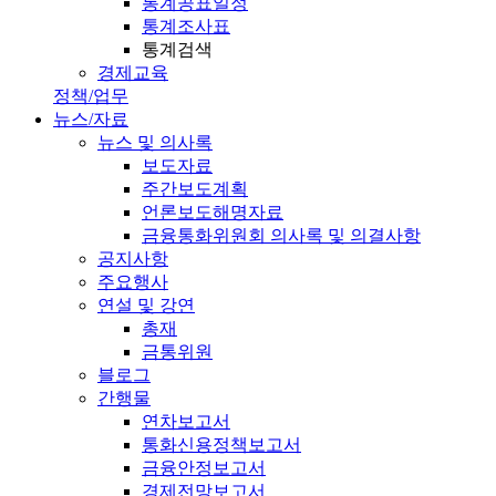
통계공표일정
통계조사표
통계검색
경제교육
정책/업무
뉴스/자료
뉴스 및 의사록
보도자료
주간보도계획
언론보도해명자료
금융통화위원회 의사록 및 의결사항
공지사항
주요행사
연설 및 강연
총재
금통위원
블로그
간행물
연차보고서
통화신용정책보고서
금융안정보고서
경제전망보고서