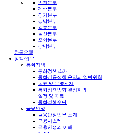
인천본부
제주본부
경기본부
경남본부
강릉본부
울산본부
포항본부
강남본부
한국은행
정책/업무
통화정책
통화정책 소개
통화신용정책 운영의 일반원칙
목표 및 운영체계
통화정책방향 결정회의
일정 및 자료
통화정책수단
금융안정
금융안정업무 소개
금융시스템
금융안정의 이해