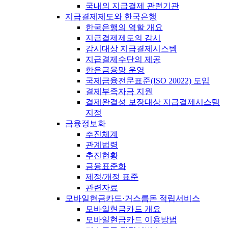
국내외 지급결제 관련기관
지급결제제도와 한국은행
한국은행의 역할 개요
지급결제제도의 감시
감시대상 지급결제시스템
지급결제수단의 제공
한은금융망 운영
국제금융전문표준(ISO 20022) 도입
결제부족자금 지원
결제완결성 보장대상 지급결제시스템
지정
금융정보화
추진체계
관계법령
추진현황
금융표준화
제정/개정 표준
관련자료
모바일현금카드·거스름돈 적립서비스
모바일현금카드 개요
모바일현금카드 이용방법