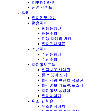
KPP & CBSP
관련 사이트
화폐
화폐업무 소개
현용화폐
현용은행권
현용주화
현용 화폐의 변천
화폐연대자료
기념화폐
기념은행권
기념주화
화폐홍보교육
현금사용 선택권
돈 깨끗이 쓰기
화폐사랑 콘텐츠 공모전
화폐홍보 리플릿/포스터
화폐홍보 동영상
화폐이야기
위조 및 훼손
위조방지장치