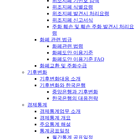
위조지폐 기번호 검색
위조지폐 식별요령
위조지폐 발견시 처리요령
위조지폐 신고서식
주화 훼손 및 훼손 주화 발견시 처리요
령
화폐 관련 법규
화폐관련 법령
화폐도안 이용기준
화폐도안 이용기준 FAQ
화폐교환 및 주화수급
기후변화
기후변화대응 소개
기후변화와 한국은행
중앙은행과 기후변화
한국은행의 대응전략
경제통계
경제통계업무 소개
경제통계 개요
주요통계 해설
통계공표일정
월간통계 공표일정