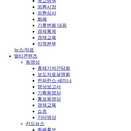
국고증권
외환시장
외환심사
화폐
기후변화 대응
경제통계
경제교육
지역본부
뉴스/자료
멀티콘텐츠
동영상
총재기자간담회
보도자료설명회
컨퍼런스·세미나
영상보고서
기획동영상
홍보동영상
경제교육
쇼츠
기타영상
카드뉴스
화폐홍보