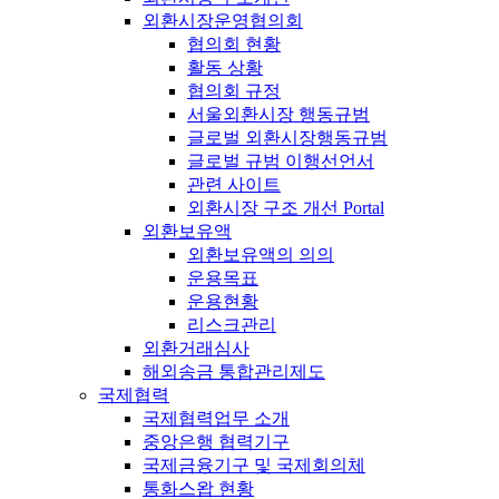
외환시장운영협의회
협의회 현황
활동 상황
협의회 규정
서울외환시장 행동규범
글로벌 외환시장행동규범
글로벌 규범 이행선언서
관련 사이트
외환시장 구조 개선 Portal
외환보유액
외환보유액의 의의
운용목표
운용현황
리스크관리
외환거래심사
해외송금 통합관리제도
국제협력
국제협력업무 소개
중앙은행 협력기구
국제금융기구 및 국제회의체
통화스왑 현황