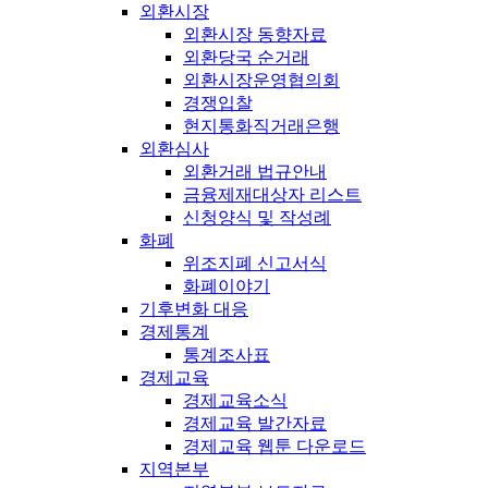
외환시장
외환시장 동향자료
외환당국 순거래
외환시장운영협의회
경쟁입찰
현지통화직거래은행
외환심사
외환거래 법규안내
금융제재대상자 리스트
신청양식 및 작성례
화폐
위조지폐 신고서식
화폐이야기
기후변화 대응
경제통계
통계조사표
경제교육
경제교육소식
경제교육 발간자료
경제교육 웹툰 다운로드
지역본부