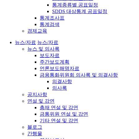
통계종류별 공표일정
SDDS 대상통계 공표일정
통계조사표
통계검색
경제교육
뉴스/자료
뉴스/자료
뉴스 및 의사록
보도자료
주간보도계획
언론보도해명자료
금융통화위원회 의사록 및 의결사항
의결사항
의사록
공지사항
연설 및 강연
총재 연설 및 강연
금통위원 연설 및 강연
기타 연설 및 강연
블로그
간행물