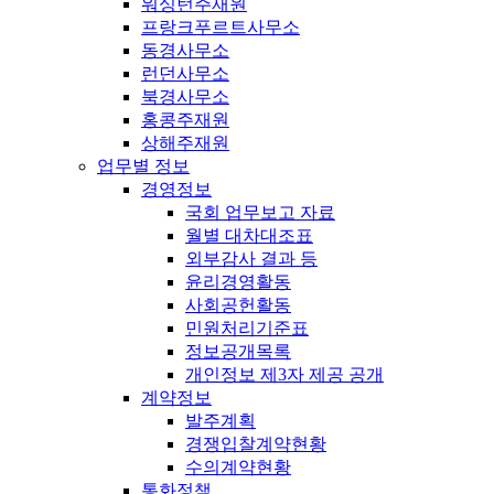
워싱턴주재원
프랑크푸르트사무소
동경사무소
런던사무소
북경사무소
홍콩주재원
상해주재원
업무별 정보
경영정보
국회 업무보고 자료
월별 대차대조표
외부감사 결과 등
윤리경영활동
사회공헌활동
민원처리기준표
정보공개목록
개인정보 제3자 제공 공개
계약정보
발주계획
경쟁입찰계약현황
수의계약현황
통화정책