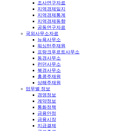
조사연구자료
지역경제일지
지역경제통계
지역경제동향
공동연구자료
국외사무소자료
뉴욕사무소
워싱턴주재원
프랑크푸르트사무소
동경사무소
런던사무소
북경사무소
홍콩주재원
상해주재원
업무별 정보
경영정보
계약정보
통화정책
금융안정
금융시장
지급결제