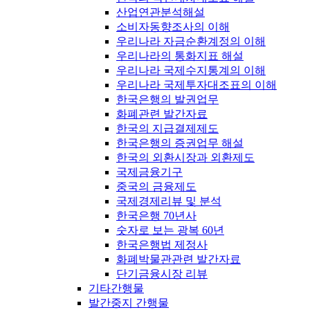
산업연관분석해설
소비자동향조사의 이해
우리나라 자금순환계정의 이해
우리나라의 통화지표 해설
우리나라 국제수지통계의 이해
우리나라 국제투자대조표의 이해
한국은행의 발권업무
화폐관련 발간자료
한국의 지급결제제도
한국은행의 증권업무 해설
한국의 외환시장과 외환제도
국제금융기구
중국의 금융제도
국제경제리뷰 및 분석
한국은행 70년사
숫자로 보는 광복 60년
한국은행법 제정사
화폐박물관관련 발간자료
단기금융시장 리뷰
기타간행물
발간중지 간행물