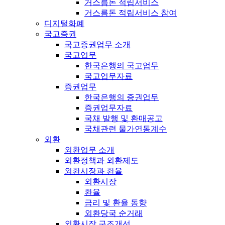
거스름돈 적립서비스
거스름돈 적립서비스 참여
디지털화폐
국고증권
국고증권업무 소개
국고업무
한국은행의 국고업무
국고업무자료
증권업무
한국은행의 증권업무
증권업무자료
국채 발행 및 환매공고
국채관련 물가연동계수
외환
외환업무 소개
외환정책과 외환제도
외환시장과 환율
외환시장
환율
금리 및 환율 동향
외환당국 순거래
외환시장 구조개선