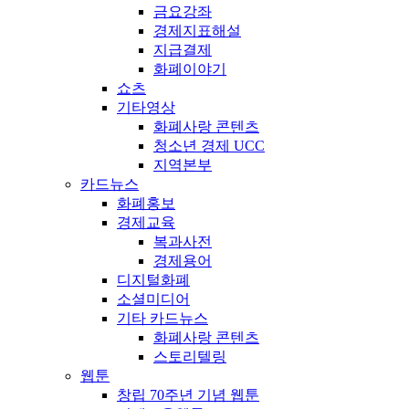
금요강좌
경제지표해설
지급결제
화폐이야기
쇼츠
기타영상
화폐사랑 콘텐츠
청소년 경제 UCC
지역본부
카드뉴스
화폐홍보
경제교육
복과사전
경제용어
디지털화폐
소셜미디어
기타 카드뉴스
화폐사랑 콘텐츠
스토리텔링
웹툰
창립 70주년 기념 웹툰