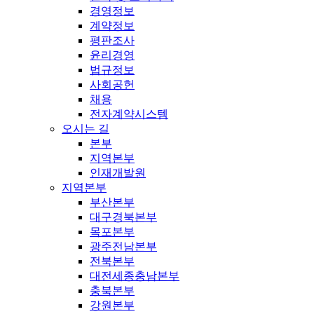
경영정보
계약정보
평판조사
윤리경영
법규정보
사회공헌
채용
전자계약시스템
오시는 길
본부
지역본부
인재개발원
지역본부
부산본부
대구경북본부
목포본부
광주전남본부
전북본부
대전세종충남본부
충북본부
강원본부