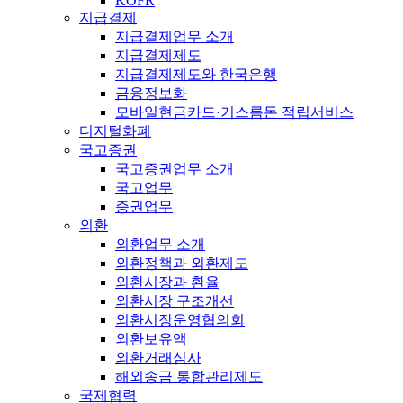
KOFR
지급결제
지급결제업무 소개
지급결제제도
지급결제제도와 한국은행
금융정보화
모바일현금카드·거스름돈 적립서비스
디지털화폐
국고증권
국고증권업무 소개
국고업무
증권업무
외환
외환업무 소개
외환정책과 외환제도
외환시장과 환율
외환시장 구조개선
외환시장운영협의회
외환보유액
외환거래심사
해외송금 통합관리제도
국제협력