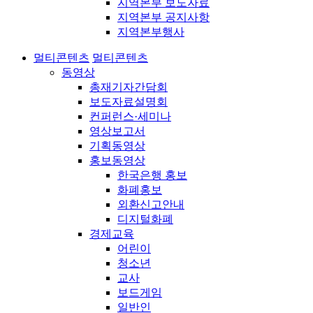
지역본부 보도자료
지역본부 공지사항
지역본부행사
멀티콘텐츠
멀티콘텐츠
동영상
총재기자간담회
보도자료설명회
컨퍼런스·세미나
영상보고서
기획동영상
홍보동영상
한국은행 홍보
화폐홍보
외환신고안내
디지털화폐
경제교육
어린이
청소년
교사
보드게임
일반인