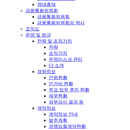
역대총재
금융통화위원회
금융통화위원회
금융통화위원회의 역사
조직도
운영 및 법규
전략 및 조직가치
전략
조직가치
운영리스크 관리
CI 소개
경영정보
인원현황
인건비 현황
주요 업무 추진 현황
재무현황
외부감사 결과 등
계약정보
계약정보 안내
발주계획
경쟁입찰계약현황