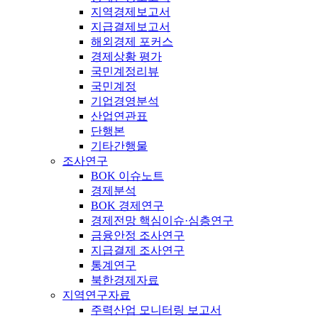
지역경제보고서
지급결제보고서
해외경제 포커스
경제상황 평가
국민계정리뷰
국민계정
기업경영분석
산업연관표
단행본
기타간행물
조사연구
BOK 이슈노트
경제분석
BOK 경제연구
경제전망 핵심이슈·심층연구
금융안정 조사연구
지급결제 조사연구
통계연구
북한경제자료
지역연구자료
주력산업 모니터링 보고서