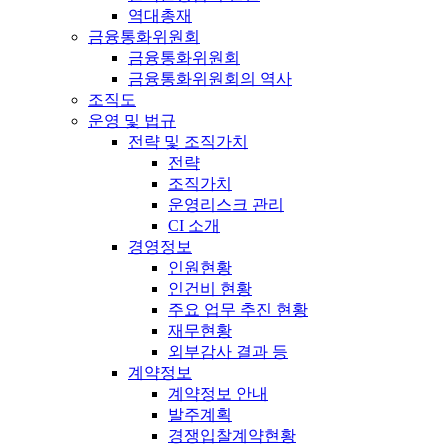
역대총재
금융통화위원회
금융통화위원회
금융통화위원회의 역사
조직도
운영 및 법규
전략 및 조직가치
전략
조직가치
운영리스크 관리
CI 소개
경영정보
인원현황
인건비 현황
주요 업무 추진 현황
재무현황
외부감사 결과 등
계약정보
계약정보 안내
발주계획
경쟁입찰계약현황