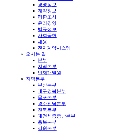
경영정보
계약정보
평판조사
윤리경영
법규정보
사회공헌
채용
전자계약시스템
오시는 길
본부
지역본부
인재개발원
지역본부
부산본부
대구경북본부
목포본부
광주전남본부
전북본부
대전세종충남본부
충북본부
강원본부