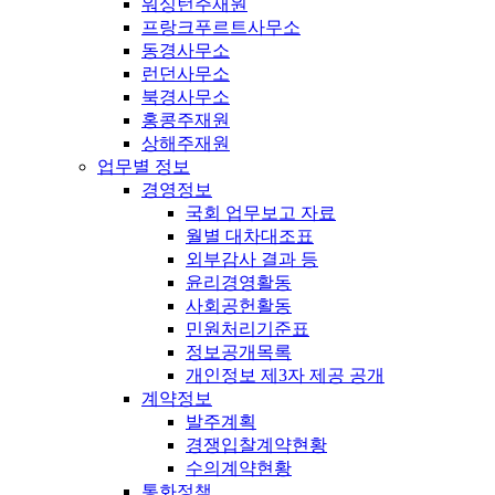
워싱턴주재원
프랑크푸르트사무소
동경사무소
런던사무소
북경사무소
홍콩주재원
상해주재원
업무별 정보
경영정보
국회 업무보고 자료
월별 대차대조표
외부감사 결과 등
윤리경영활동
사회공헌활동
민원처리기준표
정보공개목록
개인정보 제3자 제공 공개
계약정보
발주계획
경쟁입찰계약현황
수의계약현황
통화정책