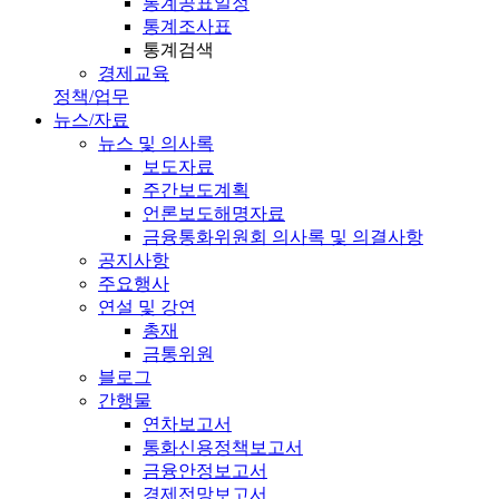
통계공표일정
통계조사표
통계검색
경제교육
정책/업무
뉴스/자료
뉴스 및 의사록
보도자료
주간보도계획
언론보도해명자료
금융통화위원회 의사록 및 의결사항
공지사항
주요행사
연설 및 강연
총재
금통위원
블로그
간행물
연차보고서
통화신용정책보고서
금융안정보고서
경제전망보고서