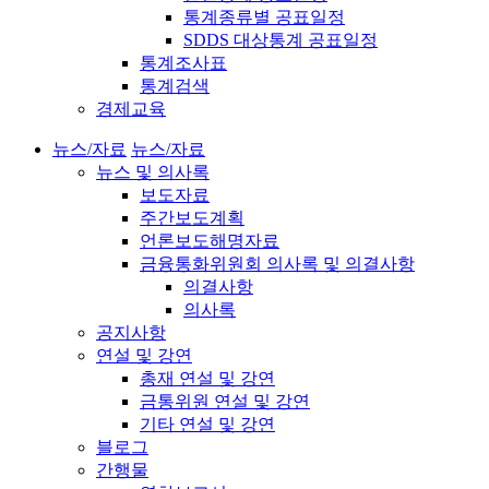
통계종류별 공표일정
SDDS 대상통계 공표일정
통계조사표
통계검색
경제교육
뉴스/자료
뉴스/자료
뉴스 및 의사록
보도자료
주간보도계획
언론보도해명자료
금융통화위원회 의사록 및 의결사항
의결사항
의사록
공지사항
연설 및 강연
총재 연설 및 강연
금통위원 연설 및 강연
기타 연설 및 강연
블로그
간행물