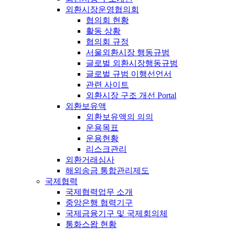
외환시장운영협의회
협의회 현황
활동 상황
협의회 규정
서울외환시장 행동규범
글로벌 외환시장행동규범
글로벌 규범 이행선언서
관련 사이트
외환시장 구조 개선 Portal
외환보유액
외환보유액의 의의
운용목표
운용현황
리스크관리
외환거래심사
해외송금 통합관리제도
국제협력
국제협력업무 소개
중앙은행 협력기구
국제금융기구 및 국제회의체
통화스왑 현황