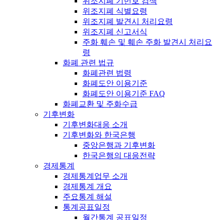
위조지폐 기번호 검색
위조지폐 식별요령
위조지폐 발견시 처리요령
위조지폐 신고서식
주화 훼손 및 훼손 주화 발견시 처리요
령
화폐 관련 법규
화폐관련 법령
화폐도안 이용기준
화폐도안 이용기준 FAQ
화폐교환 및 주화수급
기후변화
기후변화대응 소개
기후변화와 한국은행
중앙은행과 기후변화
한국은행의 대응전략
경제통계
경제통계업무 소개
경제통계 개요
주요통계 해설
통계공표일정
월간통계 공표일정