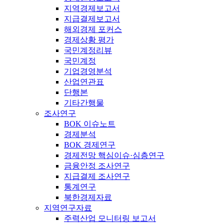
지역경제보고서
지급결제보고서
해외경제 포커스
경제상황 평가
국민계정리뷰
국민계정
기업경영분석
산업연관표
단행본
기타간행물
조사연구
BOK 이슈노트
경제분석
BOK 경제연구
경제전망 핵심이슈·심층연구
금융안정 조사연구
지급결제 조사연구
통계연구
북한경제자료
지역연구자료
주력산업 모니터링 보고서