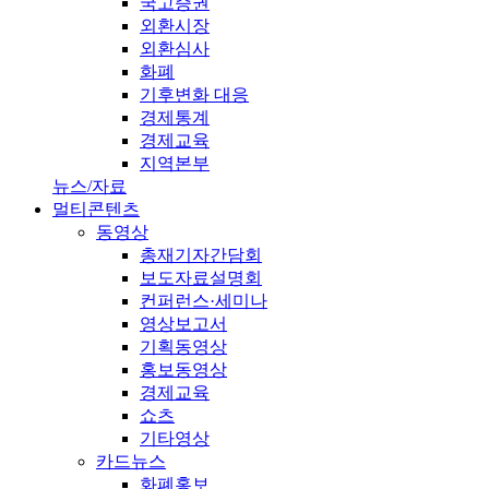
국고증권
외환시장
외환심사
화폐
기후변화 대응
경제통계
경제교육
지역본부
뉴스/자료
멀티콘텐츠
동영상
총재기자간담회
보도자료설명회
컨퍼런스·세미나
영상보고서
기획동영상
홍보동영상
경제교육
쇼츠
기타영상
카드뉴스
화폐홍보