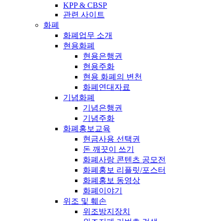
KPP & CBSP
관련 사이트
화폐
화폐업무 소개
현용화폐
현용은행권
현용주화
현용 화폐의 변천
화폐연대자료
기념화폐
기념은행권
기념주화
화폐홍보교육
현금사용 선택권
돈 깨끗이 쓰기
화폐사랑 콘텐츠 공모전
화폐홍보 리플릿/포스터
화폐홍보 동영상
화폐이야기
위조 및 훼손
위조방지장치