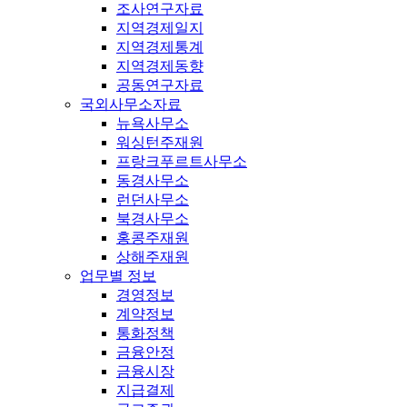
조사연구자료
지역경제일지
지역경제통계
지역경제동향
공동연구자료
국외사무소자료
뉴욕사무소
워싱턴주재원
프랑크푸르트사무소
동경사무소
런던사무소
북경사무소
홍콩주재원
상해주재원
업무별 정보
경영정보
계약정보
통화정책
금융안정
금융시장
지급결제