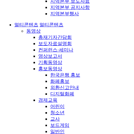
지역본부 보도자료
지역본부 공지사항
지역본부행사
멀티콘텐츠
멀티콘텐츠
동영상
총재기자간담회
보도자료설명회
컨퍼런스·세미나
영상보고서
기획동영상
홍보동영상
한국은행 홍보
화폐홍보
외환신고안내
디지털화폐
경제교육
어린이
청소년
교사
보드게임
일반인