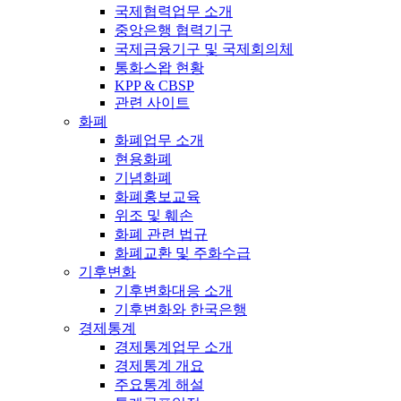
국제협력업무 소개
중앙은행 협력기구
국제금융기구 및 국제회의체
통화스왑 현황
KPP & CBSP
관련 사이트
화폐
화폐업무 소개
현용화폐
기념화폐
화폐홍보교육
위조 및 훼손
화폐 관련 법규
화폐교환 및 주화수급
기후변화
기후변화대응 소개
기후변화와 한국은행
경제통계
경제통계업무 소개
경제통계 개요
주요통계 해설