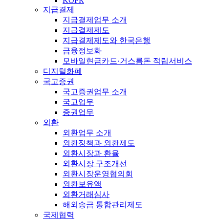
KOFR
지급결제
지급결제업무 소개
지급결제제도
지급결제제도와 한국은행
금융정보화
모바일현금카드·거스름돈 적립서비스
디지털화폐
국고증권
국고증권업무 소개
국고업무
증권업무
외환
외환업무 소개
외환정책과 외환제도
외환시장과 환율
외환시장 구조개선
외환시장운영협의회
외환보유액
외환거래심사
해외송금 통합관리제도
국제협력