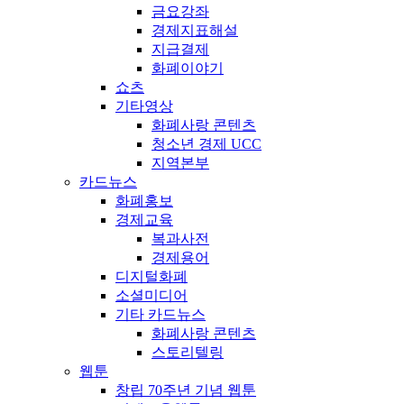
금요강좌
경제지표해설
지급결제
화폐이야기
쇼츠
기타영상
화폐사랑 콘텐츠
청소년 경제 UCC
지역본부
카드뉴스
화폐홍보
경제교육
복과사전
경제용어
디지털화폐
소셜미디어
기타 카드뉴스
화폐사랑 콘텐츠
스토리텔링
웹툰
창립 70주년 기념 웹툰