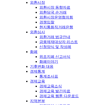
외환시장
외환시장 동향자료
외환당국 순거래
외환시장운영협의회
경쟁입찰
현지통화직거래은행
외환심사
외환거래 법규안내
금융제재대상자 리스트
신청양식 및 작성례
화폐
위조지폐 신고서식
화폐이야기
기후변화 대응
경제통계
통계조사표
경제교육
경제교육소식
경제교육 발간자료
경제교육 웹툰 다운로드
지역본부