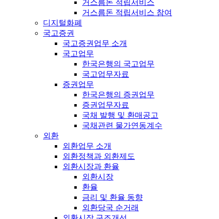
거스름돈 적립서비스
거스름돈 적립서비스 참여
디지털화폐
국고증권
국고증권업무 소개
국고업무
한국은행의 국고업무
국고업무자료
증권업무
한국은행의 증권업무
증권업무자료
국채 발행 및 환매공고
국채관련 물가연동계수
외환
외환업무 소개
외환정책과 외환제도
외환시장과 환율
외환시장
환율
금리 및 환율 동향
외환당국 순거래
외환시장 구조개선