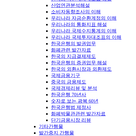
산업연관분석해설
소비자동향조사의 이해
우리나라 자금순환계정의 이해
우리나라의 통화지표 해설
우리나라 국제수지통계의 이해
우리나라 국제투자대조표의 이해
한국은행의 발권업무
화폐관련 발간자료
한국의 지급결제제도
한국은행의 증권업무 해설
한국의 외환시장과 외환제도
국제금융기구
중국의 금융제도
국제경제리뷰 및 분석
한국은행 70년사
숫자로 보는 광복 60년
한국은행법 제정사
화폐박물관관련 발간자료
단기금융시장 리뷰
기타간행물
발간중지 간행물