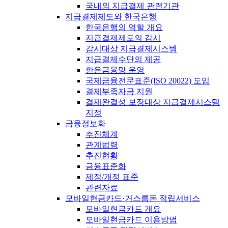
국내외 지급결제 관련기관
지급결제제도와 한국은행
한국은행의 역할 개요
지급결제제도의 감시
감시대상 지급결제시스템
지급결제수단의 제공
한은금융망 운영
국제금융전문표준(ISO 20022) 도입
결제부족자금 지원
결제완결성 보장대상 지급결제시스템
지정
금융정보화
추진체계
관계법령
추진현황
금융표준화
제정/개정 표준
관련자료
모바일현금카드·거스름돈 적립서비스
모바일현금카드 개요
모바일현금카드 이용방법