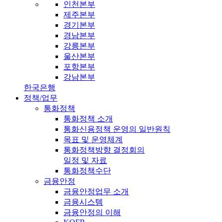
인천본부
제주본부
경기본부
경남본부
강릉본부
울산본부
포항본부
강남본부
한국은행
정책/업무
통화정책
통화정책 소개
통화신용정책 운영의 일반원칙
목표 및 운영체계
통화정책방향 결정회의
일정 및 자료
통화정책수단
금융안정
금융안정업무 소개
금융시스템
금융안정의 이해