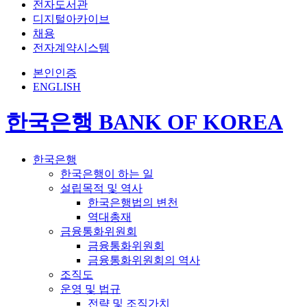
전자도서관
디지털아카이브
채용
전자계약시스템
본인인증
ENGLISH
한국은행 BANK OF KOREA
한국은행
한국은행이 하는 일
설립목적 및 역사
한국은행법의 변천
역대총재
금융통화위원회
금융통화위원회
금융통화위원회의 역사
조직도
운영 및 법규
전략 및 조직가치