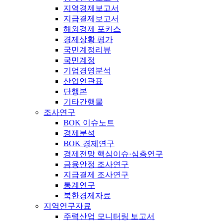
지역경제보고서
지급결제보고서
해외경제 포커스
경제상황 평가
국민계정리뷰
국민계정
기업경영분석
산업연관표
단행본
기타간행물
조사연구
BOK 이슈노트
경제분석
BOK 경제연구
경제전망 핵심이슈·심층연구
금융안정 조사연구
지급결제 조사연구
통계연구
북한경제자료
지역연구자료
주력산업 모니터링 보고서