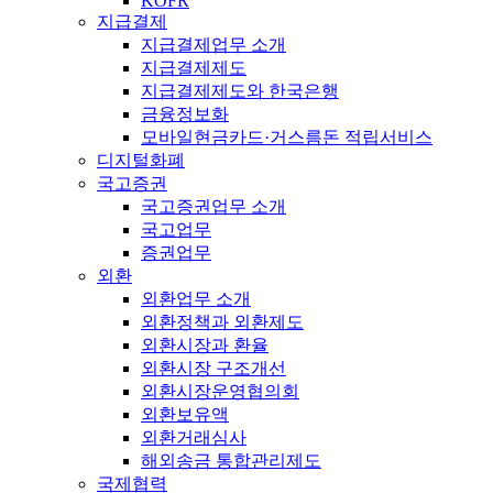
KOFR
지급결제
지급결제업무 소개
지급결제제도
지급결제제도와 한국은행
금융정보화
모바일현금카드·거스름돈 적립서비스
디지털화폐
국고증권
국고증권업무 소개
국고업무
증권업무
외환
외환업무 소개
외환정책과 외환제도
외환시장과 환율
외환시장 구조개선
외환시장운영협의회
외환보유액
외환거래심사
해외송금 통합관리제도
국제협력