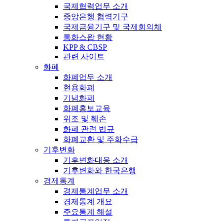
국제협력업무 소개
중앙은행 협력기구
국제금융기구 및 국제회의체
통화스왑 현황
KPP & CBSP
관련 사이트
화폐
화폐업무 소개
현용화폐
기념화폐
화폐홍보교육
위조 및 훼손
화폐 관련 법규
화폐교환 및 주화수급
기후변화
기후변화대응 소개
기후변화와 한국은행
경제통계
경제통계업무 소개
경제통계 개요
주요통계 해설