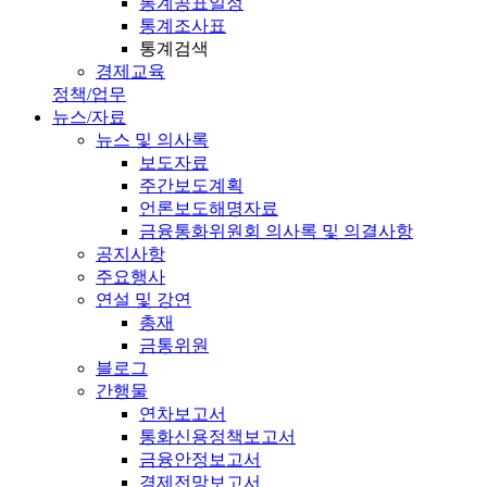
통계공표일정
통계조사표
통계검색
경제교육
정책/업무
뉴스/자료
뉴스 및 의사록
보도자료
주간보도계획
언론보도해명자료
금융통화위원회 의사록 및 의결사항
공지사항
주요행사
연설 및 강연
총재
금통위원
블로그
간행물
연차보고서
통화신용정책보고서
금융안정보고서
경제전망보고서