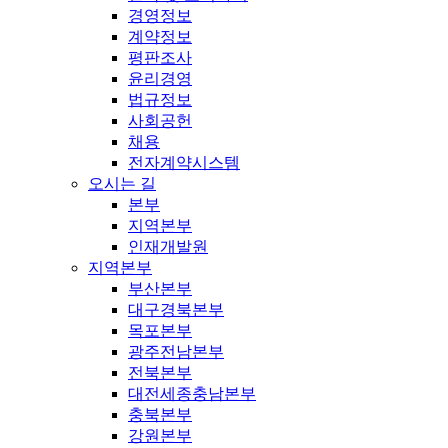
경영정보
계약정보
평판조사
윤리경영
법규정보
사회공헌
채용
전자계약시스템
오시는 길
본부
지역본부
인재개발원
지역본부
부산본부
대구경북본부
목포본부
광주전남본부
전북본부
대전세종충남본부
충북본부
강원본부