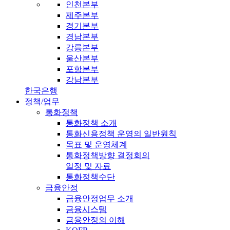
인천본부
제주본부
경기본부
경남본부
강릉본부
울산본부
포항본부
강남본부
한국은행
정책/업무
통화정책
통화정책 소개
통화신용정책 운영의 일반원칙
목표 및 운영체계
통화정책방향 결정회의
일정 및 자료
통화정책수단
금융안정
금융안정업무 소개
금융시스템
금융안정의 이해