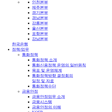
인천본부
제주본부
경기본부
경남본부
강릉본부
울산본부
포항본부
강남본부
한국은행
정책/업무
통화정책
통화정책 소개
통화신용정책 운영의 일반원칙
목표 및 운영체계
통화정책방향 결정회의
일정 및 자료
통화정책수단
금융안정
금융안정업무 소개
금융시스템
금융안정의 이해