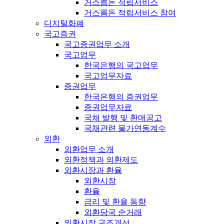
거스름돈 적립서비스
거스름돈 적립서비스 참여
디지털화폐
국고증권
국고증권업무 소개
국고업무
한국은행의 국고업무
국고업무자료
증권업무
한국은행의 증권업무
증권업무자료
국채 발행 및 환매공고
국채관련 물가연동계수
외환
외환업무 소개
외환정책과 외환제도
외환시장과 환율
외환시장
환율
금리 및 환율 동향
외환당국 순거래
외환시장 구조개선