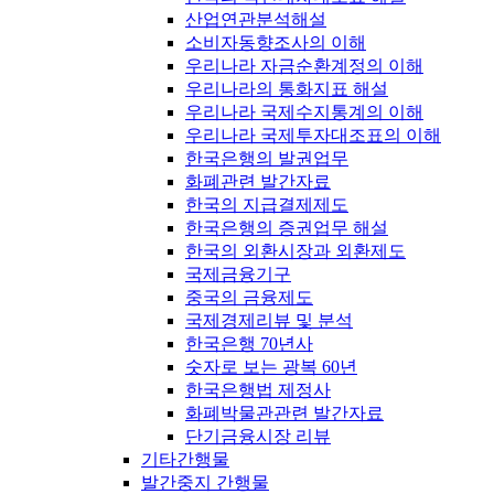
산업연관분석해설
소비자동향조사의 이해
우리나라 자금순환계정의 이해
우리나라의 통화지표 해설
우리나라 국제수지통계의 이해
우리나라 국제투자대조표의 이해
한국은행의 발권업무
화폐관련 발간자료
한국의 지급결제제도
한국은행의 증권업무 해설
한국의 외환시장과 외환제도
국제금융기구
중국의 금융제도
국제경제리뷰 및 분석
한국은행 70년사
숫자로 보는 광복 60년
한국은행법 제정사
화폐박물관관련 발간자료
단기금융시장 리뷰
기타간행물
발간중지 간행물