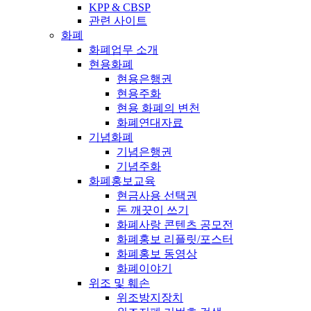
KPP & CBSP
관련 사이트
화폐
화폐업무 소개
현용화폐
현용은행권
현용주화
현용 화폐의 변천
화폐연대자료
기념화폐
기념은행권
기념주화
화폐홍보교육
현금사용 선택권
돈 깨끗이 쓰기
화폐사랑 콘텐츠 공모전
화폐홍보 리플릿/포스터
화폐홍보 동영상
화폐이야기
위조 및 훼손
위조방지장치