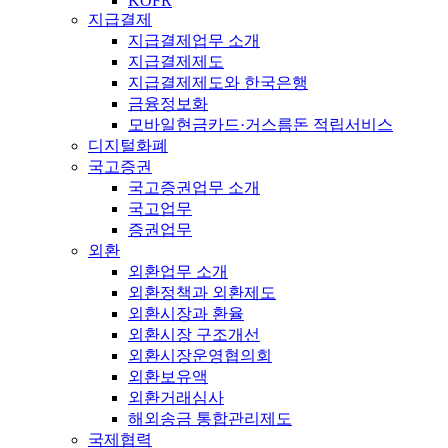
KOFR
지급결제
지급결제업무 소개
지급결제제도
지급결제제도와 한국은행
금융정보화
모바일현금카드·거스름돈 적립서비스
디지털화폐
국고증권
국고증권업무 소개
국고업무
증권업무
외환
외환업무 소개
외환정책과 외환제도
외환시장과 환율
외환시장 구조개선
외환시장운영협의회
외환보유액
외환거래심사
해외송금 통합관리제도
국제협력