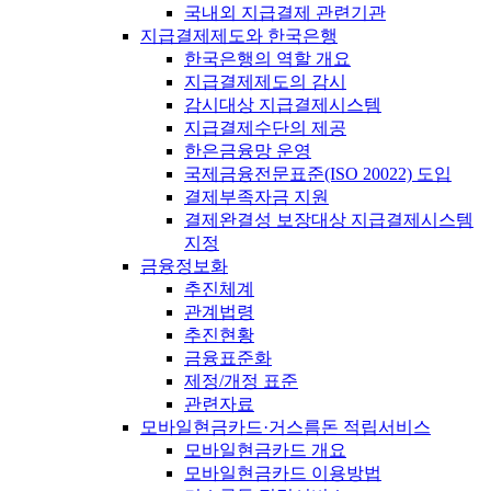
국내외 지급결제 관련기관
지급결제제도와 한국은행
한국은행의 역할 개요
지급결제제도의 감시
감시대상 지급결제시스템
지급결제수단의 제공
한은금융망 운영
국제금융전문표준(ISO 20022) 도입
결제부족자금 지원
결제완결성 보장대상 지급결제시스템
지정
금융정보화
추진체계
관계법령
추진현황
금융표준화
제정/개정 표준
관련자료
모바일현금카드·거스름돈 적립서비스
모바일현금카드 개요
모바일현금카드 이용방법