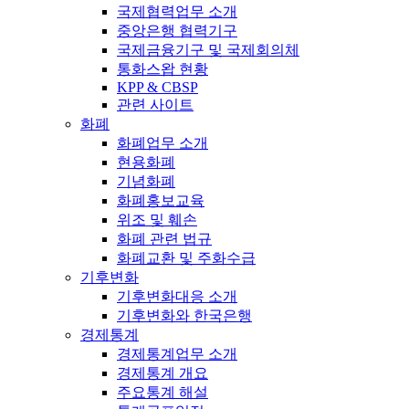
국제협력업무 소개
중앙은행 협력기구
국제금융기구 및 국제회의체
통화스왑 현황
KPP & CBSP
관련 사이트
화폐
화폐업무 소개
현용화폐
기념화폐
화폐홍보교육
위조 및 훼손
화폐 관련 법규
화폐교환 및 주화수급
기후변화
기후변화대응 소개
기후변화와 한국은행
경제통계
경제통계업무 소개
경제통계 개요
주요통계 해설