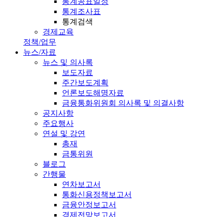
통계공표일정
통계조사표
통계검색
경제교육
정책/업무
뉴스/자료
뉴스 및 의사록
보도자료
주간보도계획
언론보도해명자료
금융통화위원회 의사록 및 의결사항
공지사항
주요행사
연설 및 강연
총재
금통위원
블로그
간행물
연차보고서
통화신용정책보고서
금융안정보고서
경제전망보고서