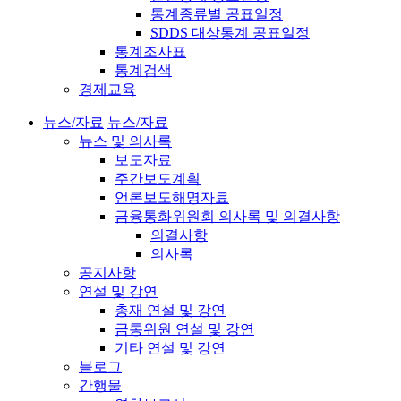
통계종류별 공표일정
SDDS 대상통계 공표일정
통계조사표
통계검색
경제교육
뉴스/자료
뉴스/자료
뉴스 및 의사록
보도자료
주간보도계획
언론보도해명자료
금융통화위원회 의사록 및 의결사항
의결사항
의사록
공지사항
연설 및 강연
총재 연설 및 강연
금통위원 연설 및 강연
기타 연설 및 강연
블로그
간행물