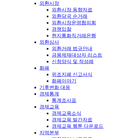
외환시장
외환시장 동향자료
외환당국 순거래
외환시장운영협의회
경쟁입찰
현지통화직거래은행
외환심사
외환거래 법규안내
금융제재대상자 리스트
신청양식 및 작성례
화폐
위조지폐 신고서식
화폐이야기
기후변화 대응
경제통계
통계조사표
경제교육
경제교육소식
경제교육 발간자료
경제교육 웹툰 다운로드
지역본부