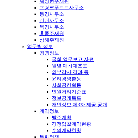
워싱턴주재원
프랑크푸르트사무소
동경사무소
런던사무소
북경사무소
홍콩주재원
상해주재원
업무별 정보
경영정보
국회 업무보고 자료
월별 대차대조표
외부감사 결과 등
윤리경영활동
사회공헌활동
민원처리기준표
정보공개목록
개인정보 제3자 제공 공개
계약정보
발주계획
경쟁입찰계약현황
수의계약현황
통화정책