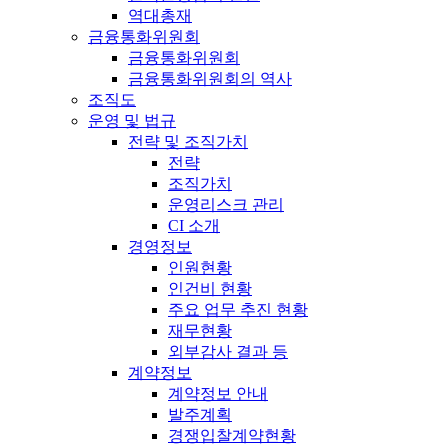
역대총재
금융통화위원회
금융통화위원회
금융통화위원회의 역사
조직도
운영 및 법규
전략 및 조직가치
전략
조직가치
운영리스크 관리
CI 소개
경영정보
인원현황
인건비 현황
주요 업무 추진 현황
재무현황
외부감사 결과 등
계약정보
계약정보 안내
발주계획
경쟁입찰계약현황