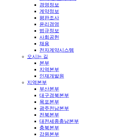
경영정보
계약정보
평판조사
윤리경영
법규정보
사회공헌
채용
전자계약시스템
오시는 길
본부
지역본부
인재개발원
지역본부
부산본부
대구경북본부
목포본부
광주전남본부
전북본부
대전세종충남본부
충북본부
강원본부