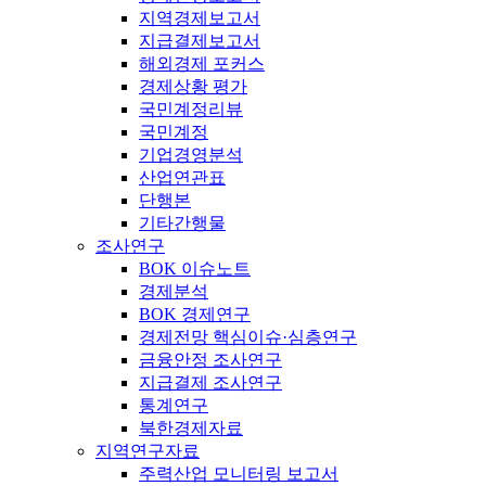
지역경제보고서
지급결제보고서
해외경제 포커스
경제상황 평가
국민계정리뷰
국민계정
기업경영분석
산업연관표
단행본
기타간행물
조사연구
BOK 이슈노트
경제분석
BOK 경제연구
경제전망 핵심이슈·심층연구
금융안정 조사연구
지급결제 조사연구
통계연구
북한경제자료
지역연구자료
주력산업 모니터링 보고서