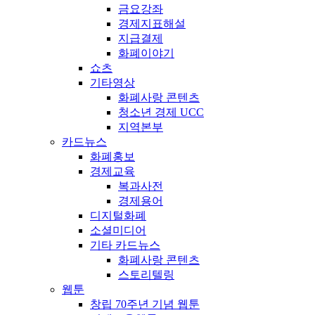
금요강좌
경제지표해설
지급결제
화폐이야기
쇼츠
기타영상
화폐사랑 콘텐츠
청소년 경제 UCC
지역본부
카드뉴스
화폐홍보
경제교육
복과사전
경제용어
디지털화폐
소셜미디어
기타 카드뉴스
화폐사랑 콘텐츠
스토리텔링
웹툰
창립 70주년 기념 웹툰