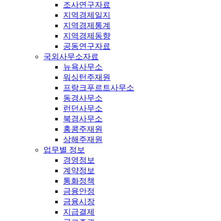
조사연구자료
지역경제일지
지역경제통계
지역경제동향
공동연구자료
국외사무소자료
뉴욕사무소
워싱턴주재원
프랑크푸르트사무소
동경사무소
런던사무소
북경사무소
홍콩주재원
상해주재원
업무별 정보
경영정보
계약정보
통화정책
금융안정
금융시장
지급결제