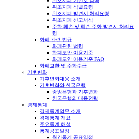
위조지폐 기번호 검색
위조지폐 식별요령
위조지폐 발견시 처리요령
위조지폐 신고서식
주화 훼손 및 훼손 주화 발견시 처리요
령
화폐 관련 법규
화폐관련 법령
화폐도안 이용기준
화폐도안 이용기준 FAQ
화폐교환 및 주화수급
기후변화
기후변화대응 소개
기후변화와 한국은행
중앙은행과 기후변화
한국은행의 대응전략
경제통계
경제통계업무 소개
경제통계 개요
주요통계 해설
통계공표일정
월간통계 공표일정