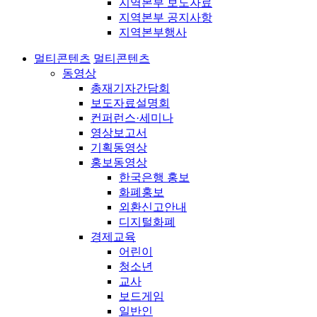
지역본부 보도자료
지역본부 공지사항
지역본부행사
멀티콘텐츠
멀티콘텐츠
동영상
총재기자간담회
보도자료설명회
컨퍼런스·세미나
영상보고서
기획동영상
홍보동영상
한국은행 홍보
화폐홍보
외환신고안내
디지털화폐
경제교육
어린이
청소년
교사
보드게임
일반인