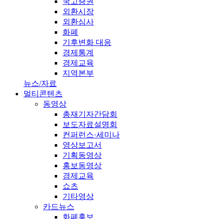
국고증권
외환시장
외환심사
화폐
기후변화 대응
경제통계
경제교육
지역본부
뉴스/자료
멀티콘텐츠
동영상
총재기자간담회
보도자료설명회
컨퍼런스·세미나
영상보고서
기획동영상
홍보동영상
경제교육
쇼츠
기타영상
카드뉴스
화폐홍보