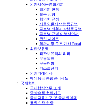
외환시장운영협의회
협의회 현황
활동 상황
협의회 규정
서울외환시장 행동규범
글로벌 외환시장행동규범
글로벌 규범 이행선언서
관련 사이트
외환시장 구조 개선 Portal
외환보유액
외환보유액의 의의
운용목표
운용현황
리스크관리
외환거래심사
해외송금 통합관리제도
국제협력
국제협력업무 소개
중앙은행 협력기구
국제금융기구 및 국제회의체
통화스왑 현황