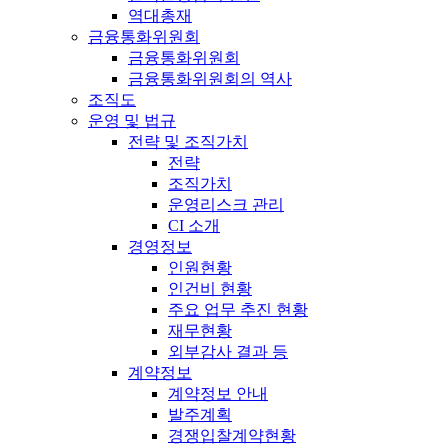
역대총재
금융통화위원회
금융통화위원회
금융통화위원회의 역사
조직도
운영 및 법규
전략 및 조직가치
전략
조직가치
운영리스크 관리
CI 소개
경영정보
인원현황
인건비 현황
주요 업무 추진 현황
재무현황
외부감사 결과 등
계약정보
계약정보 안내
발주계획
경쟁입찰계약현황