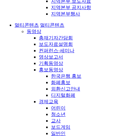
지역본부 보도자료
지역본부 공지사항
지역본부행사
멀티콘텐츠
멀티콘텐츠
동영상
총재기자간담회
보도자료설명회
컨퍼런스·세미나
영상보고서
기획동영상
홍보동영상
한국은행 홍보
화폐홍보
외환신고안내
디지털화폐
경제교육
어린이
청소년
교사
보드게임
일반인