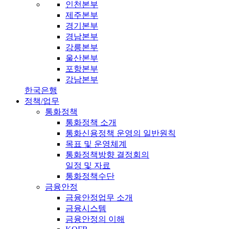
인천본부
제주본부
경기본부
경남본부
강릉본부
울산본부
포항본부
강남본부
한국은행
정책/업무
통화정책
통화정책 소개
통화신용정책 운영의 일반원칙
목표 및 운영체계
통화정책방향 결정회의
일정 및 자료
통화정책수단
금융안정
금융안정업무 소개
금융시스템
금융안정의 이해