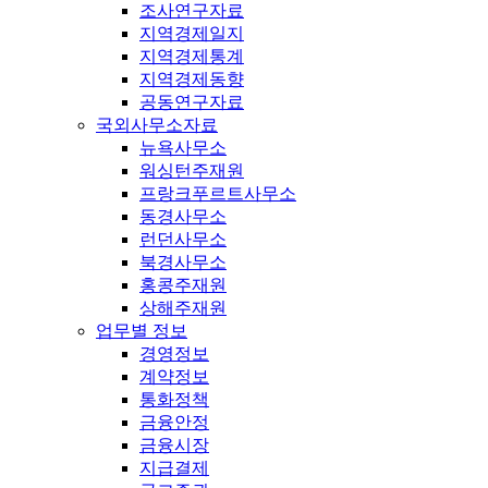
조사연구자료
지역경제일지
지역경제통계
지역경제동향
공동연구자료
국외사무소자료
뉴욕사무소
워싱턴주재원
프랑크푸르트사무소
동경사무소
런던사무소
북경사무소
홍콩주재원
상해주재원
업무별 정보
경영정보
계약정보
통화정책
금융안정
금융시장
지급결제