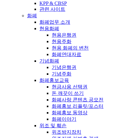
KPP & CBSP
관련 사이트
화폐
화폐업무 소개
현용화폐
현용은행권
현용주화
현용 화폐의 변천
화폐연대자료
기념화폐
기념은행권
기념주화
화폐홍보교육
현금사용 선택권
돈 깨끗이 쓰기
화폐사랑 콘텐츠 공모전
화폐홍보 리플릿/포스터
화폐홍보 동영상
화폐이야기
위조 및 훼손
위조방지장치