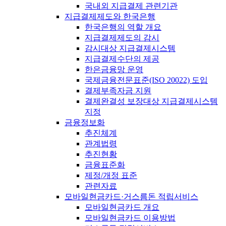
국내외 지급결제 관련기관
지급결제제도와 한국은행
한국은행의 역할 개요
지급결제제도의 감시
감시대상 지급결제시스템
지급결제수단의 제공
한은금융망 운영
국제금융전문표준(ISO 20022) 도입
결제부족자금 지원
결제완결성 보장대상 지급결제시스템
지정
금융정보화
추진체계
관계법령
추진현황
금융표준화
제정/개정 표준
관련자료
모바일현금카드·거스름돈 적립서비스
모바일현금카드 개요
모바일현금카드 이용방법