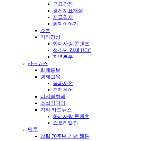
금요강좌
경제지표해설
지급결제
화폐이야기
쇼츠
기타영상
화폐사랑 콘텐츠
청소년 경제 UCC
지역본부
카드뉴스
화폐홍보
경제교육
복과사전
경제용어
디지털화폐
소셜미디어
기타 카드뉴스
화폐사랑 콘텐츠
스토리텔링
웹툰
창립 70주년 기념 웹툰