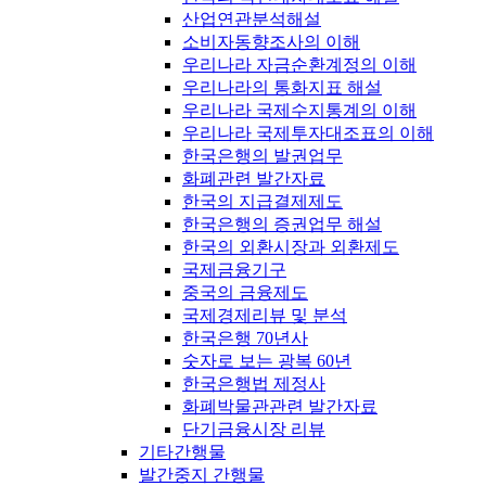
산업연관분석해설
소비자동향조사의 이해
우리나라 자금순환계정의 이해
우리나라의 통화지표 해설
우리나라 국제수지통계의 이해
우리나라 국제투자대조표의 이해
한국은행의 발권업무
화폐관련 발간자료
한국의 지급결제제도
한국은행의 증권업무 해설
한국의 외환시장과 외환제도
국제금융기구
중국의 금융제도
국제경제리뷰 및 분석
한국은행 70년사
숫자로 보는 광복 60년
한국은행법 제정사
화폐박물관관련 발간자료
단기금융시장 리뷰
기타간행물
발간중지 간행물