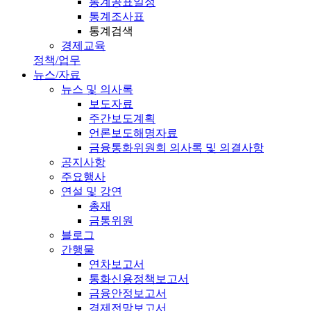
통계공표일정
통계조사표
통계검색
경제교육
정책/업무
뉴스/자료
뉴스 및 의사록
보도자료
주간보도계획
언론보도해명자료
금융통화위원회 의사록 및 의결사항
공지사항
주요행사
연설 및 강연
총재
금통위원
블로그
간행물
연차보고서
통화신용정책보고서
금융안정보고서
경제전망보고서