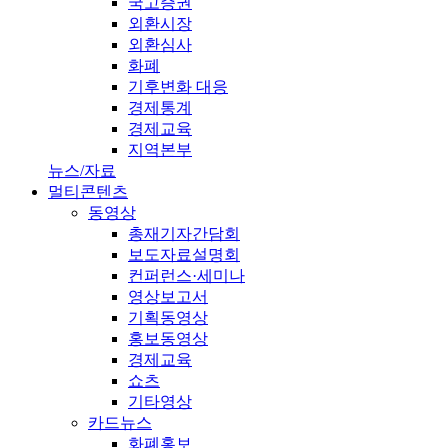
국고증권
외환시장
외환심사
화폐
기후변화 대응
경제통계
경제교육
지역본부
뉴스/자료
멀티콘텐츠
동영상
총재기자간담회
보도자료설명회
컨퍼런스·세미나
영상보고서
기획동영상
홍보동영상
경제교육
쇼츠
기타영상
카드뉴스
화폐홍보