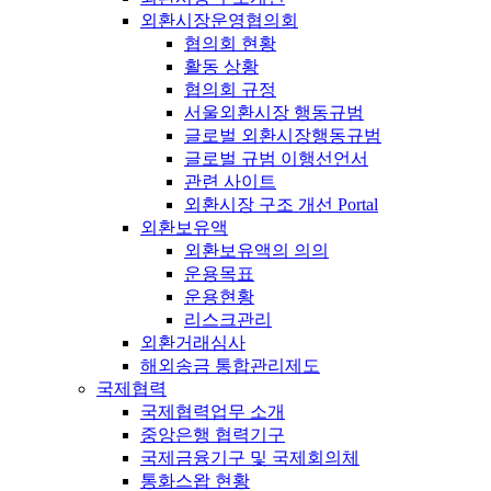
외환시장운영협의회
협의회 현황
활동 상황
협의회 규정
서울외환시장 행동규범
글로벌 외환시장행동규범
글로벌 규범 이행선언서
관련 사이트
외환시장 구조 개선 Portal
외환보유액
외환보유액의 의의
운용목표
운용현황
리스크관리
외환거래심사
해외송금 통합관리제도
국제협력
국제협력업무 소개
중앙은행 협력기구
국제금융기구 및 국제회의체
통화스왑 현황