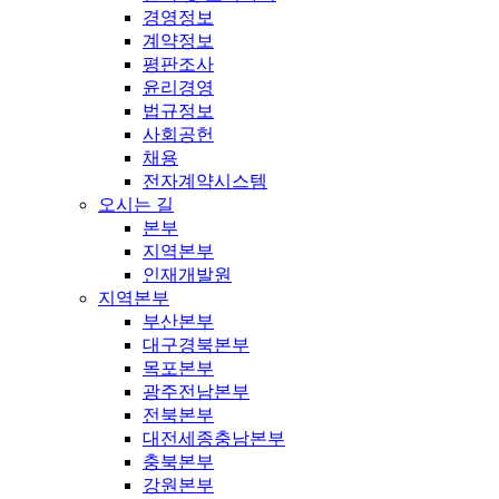
경영정보
계약정보
평판조사
윤리경영
법규정보
사회공헌
채용
전자계약시스템
오시는 길
본부
지역본부
인재개발원
지역본부
부산본부
대구경북본부
목포본부
광주전남본부
전북본부
대전세종충남본부
충북본부
강원본부