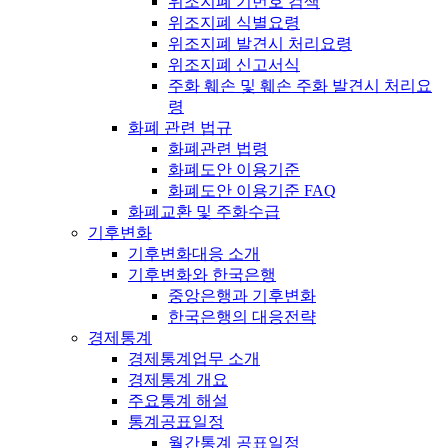
위조지폐 기번호 검색
위조지폐 식별요령
위조지폐 발견시 처리요령
위조지폐 신고서식
주화 훼손 및 훼손 주화 발견시 처리요
령
화폐 관련 법규
화폐관련 법령
화폐도안 이용기준
화폐도안 이용기준 FAQ
화폐교환 및 주화수급
기후변화
기후변화대응 소개
기후변화와 한국은행
중앙은행과 기후변화
한국은행의 대응전략
경제통계
경제통계업무 소개
경제통계 개요
주요통계 해설
통계공표일정
월간통계 공표일정