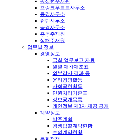
워싱턴주재원
프랑크푸르트사무소
동경사무소
런던사무소
북경사무소
홍콩주재원
상해주재원
업무별 정보
경영정보
국회 업무보고 자료
월별 대차대조표
외부감사 결과 등
윤리경영활동
사회공헌활동
민원처리기준표
정보공개목록
개인정보 제3자 제공 공개
계약정보
발주계획
경쟁입찰계약현황
수의계약현황
통화정책