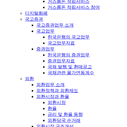
거스름돈 적립서비스
거스름돈 적립서비스 참여
디지털화폐
국고증권
국고증권업무 소개
국고업무
한국은행의 국고업무
국고업무자료
증권업무
한국은행의 증권업무
증권업무자료
국채 발행 및 환매공고
국채관련 물가연동계수
외환
외환업무 소개
외환정책과 외환제도
외환시장과 환율
외환시장
환율
금리 및 환율 동향
외환당국 순거래
외환시장 구조개선