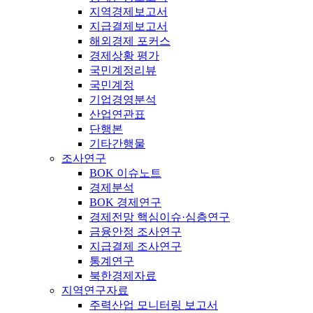
지역경제보고서
지급결제보고서
해외경제 포커스
경제상황 평가
국민계정리뷰
국민계정
기업경영분석
산업연관표
단행본
기타간행물
조사연구
BOK 이슈노트
경제분석
BOK 경제연구
경제전망 핵심이슈·심층연구
금융안정 조사연구
지급결제 조사연구
통계연구
북한경제자료
지역연구자료
주력산업 모니터링 보고서