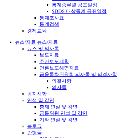
통계종류별 공표일정
SDDS 대상통계 공표일정
통계조사표
통계검색
경제교육
뉴스/자료
뉴스/자료
뉴스 및 의사록
보도자료
주간보도계획
언론보도해명자료
금융통화위원회 의사록 및 의결사항
의결사항
의사록
공지사항
연설 및 강연
총재 연설 및 강연
금통위원 연설 및 강연
기타 연설 및 강연
블로그
간행물