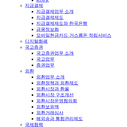
KOFR
지급결제
지급결제업무 소개
지급결제제도
지급결제제도와 한국은행
금융정보화
모바일현금카드·거스름돈 적립서비스
디지털화폐
국고증권
국고증권업무 소개
국고업무
증권업무
외환
외환업무 소개
외환정책과 외환제도
외환시장과 환율
외환시장 구조개선
외환시장운영협의회
외환보유액
외환거래심사
해외송금 통합관리제도
국제협력