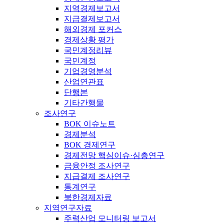
지역경제보고서
지급결제보고서
해외경제 포커스
경제상황 평가
국민계정리뷰
국민계정
기업경영분석
산업연관표
단행본
기타간행물
조사연구
BOK 이슈노트
경제분석
BOK 경제연구
경제전망 핵심이슈·심층연구
금융안정 조사연구
지급결제 조사연구
통계연구
북한경제자료
지역연구자료
주력산업 모니터링 보고서