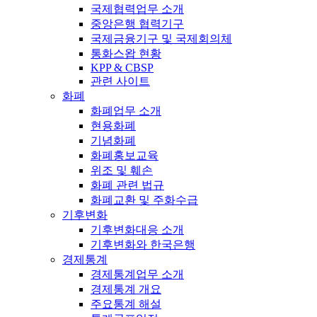
국제협력업무 소개
중앙은행 협력기구
국제금융기구 및 국제회의체
통화스왑 현황
KPP & CBSP
관련 사이트
화폐
화폐업무 소개
현용화폐
기념화폐
화폐홍보교육
위조 및 훼손
화폐 관련 법규
화폐교환 및 주화수급
기후변화
기후변화대응 소개
기후변화와 한국은행
경제통계
경제통계업무 소개
경제통계 개요
주요통계 해설