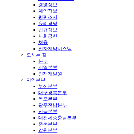
경영정보
계약정보
평판조사
윤리경영
법규정보
사회공헌
채용
전자계약시스템
오시는 길
본부
지역본부
인재개발원
지역본부
부산본부
대구경북본부
목포본부
광주전남본부
전북본부
대전세종충남본부
충북본부
강원본부