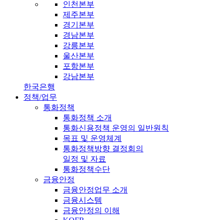
인천본부
제주본부
경기본부
경남본부
강릉본부
울산본부
포항본부
강남본부
한국은행
정책/업무
통화정책
통화정책 소개
통화신용정책 운영의 일반원칙
목표 및 운영체계
통화정책방향 결정회의
일정 및 자료
통화정책수단
금융안정
금융안정업무 소개
금융시스템
금융안정의 이해