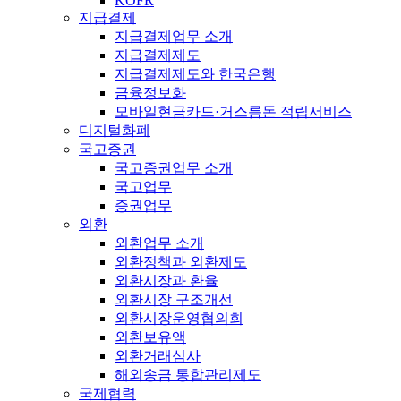
KOFR
지급결제
지급결제업무 소개
지급결제제도
지급결제제도와 한국은행
금융정보화
모바일현금카드·거스름돈 적립서비스
디지털화폐
국고증권
국고증권업무 소개
국고업무
증권업무
외환
외환업무 소개
외환정책과 외환제도
외환시장과 환율
외환시장 구조개선
외환시장운영협의회
외환보유액
외환거래심사
해외송금 통합관리제도
국제협력