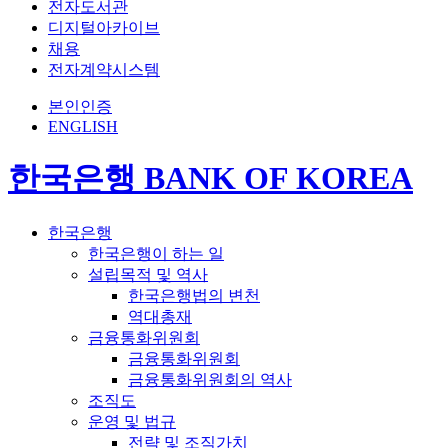
전자도서관
디지털아카이브
채용
전자계약시스템
본인인증
ENGLISH
한국은행 BANK OF KOREA
한국은행
한국은행이 하는 일
설립목적 및 역사
한국은행법의 변천
역대총재
금융통화위원회
금융통화위원회
금융통화위원회의 역사
조직도
운영 및 법규
전략 및 조직가치