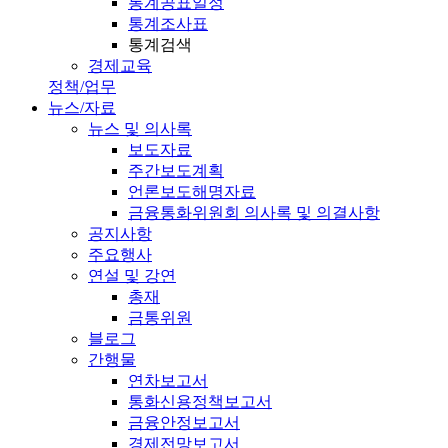
통계공표일정
통계조사표
통계검색
경제교육
정책/업무
뉴스/자료
뉴스 및 의사록
보도자료
주간보도계획
언론보도해명자료
금융통화위원회 의사록 및 의결사항
공지사항
주요행사
연설 및 강연
총재
금통위원
블로그
간행물
연차보고서
통화신용정책보고서
금융안정보고서
경제전망보고서