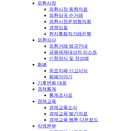
외환시장
외환시장 동향자료
외환당국 순거래
외환시장운영협의회
경쟁입찰
현지통화직거래은행
외환심사
외환거래 법규안내
금융제재대상자 리스트
신청양식 및 작성례
화폐
위조지폐 신고서식
화폐이야기
기후변화 대응
경제통계
통계조사표
경제교육
경제교육소식
경제교육 발간자료
경제교육 웹툰 다운로드
지역본부