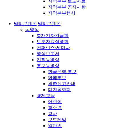
지역본부 보도자료
지역본부 공지사항
지역본부행사
멀티콘텐츠
멀티콘텐츠
동영상
총재기자간담회
보도자료설명회
컨퍼런스·세미나
영상보고서
기획동영상
홍보동영상
한국은행 홍보
화폐홍보
외환신고안내
디지털화폐
경제교육
어린이
청소년
교사
보드게임
일반인