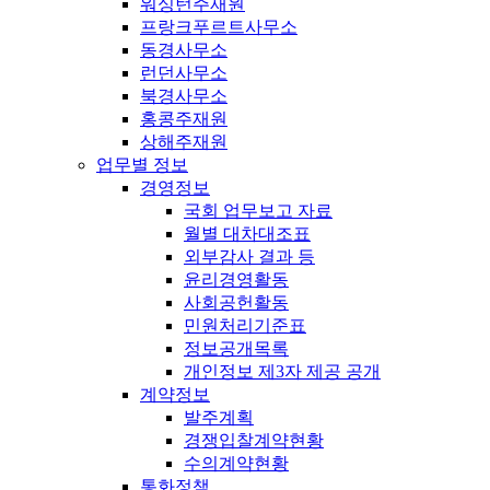
워싱턴주재원
프랑크푸르트사무소
동경사무소
런던사무소
북경사무소
홍콩주재원
상해주재원
업무별 정보
경영정보
국회 업무보고 자료
월별 대차대조표
외부감사 결과 등
윤리경영활동
사회공헌활동
민원처리기준표
정보공개목록
개인정보 제3자 제공 공개
계약정보
발주계획
경쟁입찰계약현황
수의계약현황
통화정책