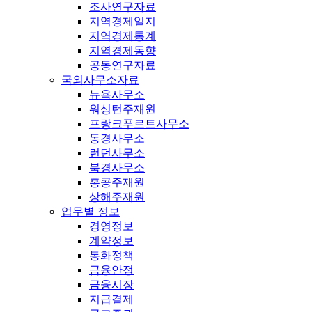
조사연구자료
지역경제일지
지역경제통계
지역경제동향
공동연구자료
국외사무소자료
뉴욕사무소
워싱턴주재원
프랑크푸르트사무소
동경사무소
런던사무소
북경사무소
홍콩주재원
상해주재원
업무별 정보
경영정보
계약정보
통화정책
금융안정
금융시장
지급결제