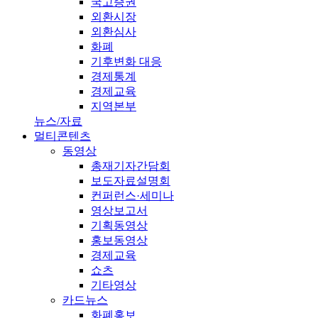
국고증권
외환시장
외환심사
화폐
기후변화 대응
경제통계
경제교육
지역본부
뉴스/자료
멀티콘텐츠
동영상
총재기자간담회
보도자료설명회
컨퍼런스·세미나
영상보고서
기획동영상
홍보동영상
경제교육
쇼츠
기타영상
카드뉴스
화폐홍보