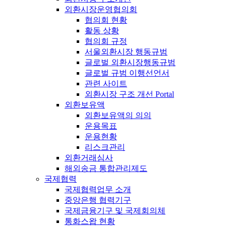
외환시장운영협의회
협의회 현황
활동 상황
협의회 규정
서울외환시장 행동규범
글로벌 외환시장행동규범
글로벌 규범 이행선언서
관련 사이트
외환시장 구조 개선 Portal
외환보유액
외환보유액의 의의
운용목표
운용현황
리스크관리
외환거래심사
해외송금 통합관리제도
국제협력
국제협력업무 소개
중앙은행 협력기구
국제금융기구 및 국제회의체
통화스왑 현황