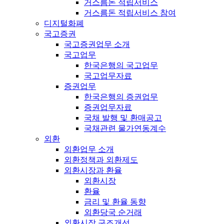
거스름돈 적립서비스
거스름돈 적립서비스 참여
디지털화폐
국고증권
국고증권업무 소개
국고업무
한국은행의 국고업무
국고업무자료
증권업무
한국은행의 증권업무
증권업무자료
국채 발행 및 환매공고
국채관련 물가연동계수
외환
외환업무 소개
외환정책과 외환제도
외환시장과 환율
외환시장
환율
금리 및 환율 동향
외환당국 순거래
외환시장 구조개선