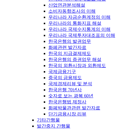
산업연관분석해설
소비자동향조사의 이해
우리나라 자금순환계정의 이해
우리나라의 통화지표 해설
우리나라 국제수지통계의 이해
우리나라 국제투자대조표의 이해
한국은행의 발권업무
화폐관련 발간자료
한국의 지급결제제도
한국은행의 증권업무 해설
한국의 외환시장과 외환제도
국제금융기구
중국의 금융제도
국제경제리뷰 및 분석
한국은행 70년사
숫자로 보는 광복 60년
한국은행법 제정사
화폐박물관관련 발간자료
단기금융시장 리뷰
기타간행물
발간중지 간행물