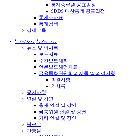
통계종류별 공표일정
SDDS 대상통계 공표일정
통계조사표
통계검색
경제교육
뉴스/자료
뉴스/자료
뉴스 및 의사록
보도자료
주간보도계획
언론보도해명자료
금융통화위원회 의사록 및 의결사항
의결사항
의사록
공지사항
연설 및 강연
총재 연설 및 강연
금통위원 연설 및 강연
기타 연설 및 강연
블로그
간행물