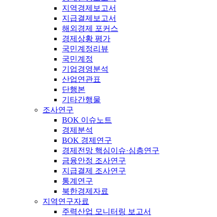
지역경제보고서
지급결제보고서
해외경제 포커스
경제상황 평가
국민계정리뷰
국민계정
기업경영분석
산업연관표
단행본
기타간행물
조사연구
BOK 이슈노트
경제분석
BOK 경제연구
경제전망 핵심이슈·심층연구
금융안정 조사연구
지급결제 조사연구
통계연구
북한경제자료
지역연구자료
주력산업 모니터링 보고서