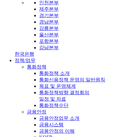
인천본부
제주본부
경기본부
경남본부
강릉본부
울산본부
포항본부
강남본부
한국은행
정책/업무
통화정책
통화정책 소개
통화신용정책 운영의 일반원칙
목표 및 운영체계
통화정책방향 결정회의
일정 및 자료
통화정책수단
금융안정
금융안정업무 소개
금융시스템
금융안정의 이해