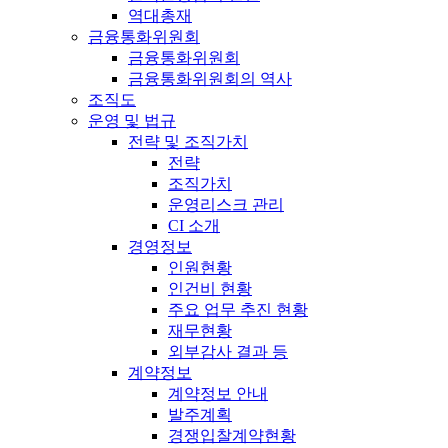
역대총재
금융통화위원회
금융통화위원회
금융통화위원회의 역사
조직도
운영 및 법규
전략 및 조직가치
전략
조직가치
운영리스크 관리
CI 소개
경영정보
인원현황
인건비 현황
주요 업무 추진 현황
재무현황
외부감사 결과 등
계약정보
계약정보 안내
발주계획
경쟁입찰계약현황