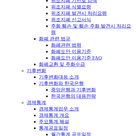
위조지폐 기번호 검색
위조지폐 식별요령
위조지폐 발견시 처리요령
위조지폐 신고서식
주화 훼손 및 훼손 주화 발견시 처리요
령
화폐 관련 법규
화폐관련 법령
화폐도안 이용기준
화폐도안 이용기준 FAQ
화폐교환 및 주화수급
기후변화
기후변화대응 소개
기후변화와 한국은행
중앙은행과 기후변화
한국은행의 대응전략
경제통계
경제통계업무 소개
경제통계 개요
주요통계 해설
통계공표일정
월간통계 공표일정