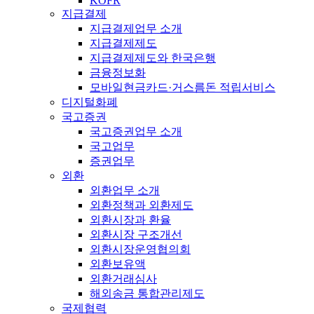
KOFR
지급결제
지급결제업무 소개
지급결제제도
지급결제제도와 한국은행
금융정보화
모바일현금카드·거스름돈 적립서비스
디지털화폐
국고증권
국고증권업무 소개
국고업무
증권업무
외환
외환업무 소개
외환정책과 외환제도
외환시장과 환율
외환시장 구조개선
외환시장운영협의회
외환보유액
외환거래심사
해외송금 통합관리제도
국제협력