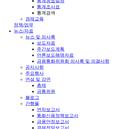
통계공표일정
통계조사표
통계검색
경제교육
정책/업무
뉴스/자료
뉴스 및 의사록
보도자료
주간보도계획
언론보도해명자료
금융통화위원회 의사록 및 의결사항
공지사항
주요행사
연설 및 강연
총재
금통위원
블로그
간행물
연차보고서
통화신용정책보고서
금융안정보고서
경제전망보고서