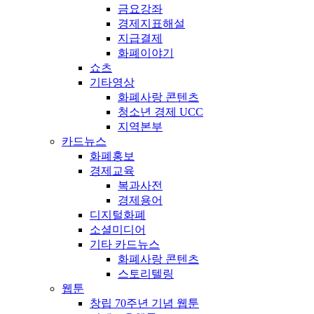
금요강좌
경제지표해설
지급결제
화폐이야기
쇼츠
기타영상
화폐사랑 콘텐츠
청소년 경제 UCC
지역본부
카드뉴스
화폐홍보
경제교육
복과사전
경제용어
디지털화폐
소셜미디어
기타 카드뉴스
화폐사랑 콘텐츠
스토리텔링
웹툰
창립 70주년 기념 웹툰