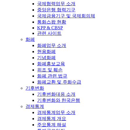
국제협력업무 소개
중앙은행 협력기구
국제금융기구 및 국제회의체
통화스왑 현황
KPP & CBSP
관련 사이트
화폐
화폐업무 소개
현용화폐
기념화폐
화폐홍보교육
위조 및 훼손
화폐 관련 법규
화폐교환 및 주화수급
기후변화
기후변화대응 소개
기후변화와 한국은행
경제통계
경제통계업무 소개
경제통계 개요
주요통계 해설