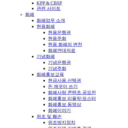
KPP & CBSP
관련 사이트
화폐
화폐업무 소개
현용화폐
현용은행권
현용주화
현용 화폐의 변천
화폐연대자료
기념화폐
기념은행권
기념주화
화폐홍보교육
현금사용 선택권
돈 깨끗이 쓰기
화폐사랑 콘텐츠 공모전
화폐홍보 리플릿/포스터
화폐홍보 동영상
화폐이야기
위조 및 훼손
위조방지장치