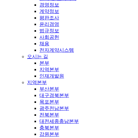
경영정보
계약정보
평판조사
윤리경영
법규정보
사회공헌
채용
전자계약시스템
오시는 길
본부
지역본부
인재개발원
지역본부
부산본부
대구경북본부
목포본부
광주전남본부
전북본부
대전세종충남본부
충북본부
강원본부