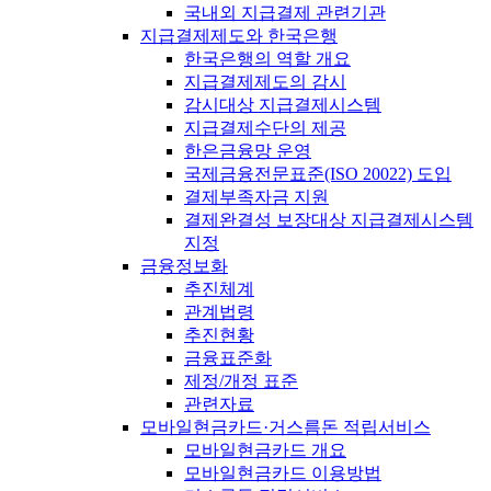
국내외 지급결제 관련기관
지급결제제도와 한국은행
한국은행의 역할 개요
지급결제제도의 감시
감시대상 지급결제시스템
지급결제수단의 제공
한은금융망 운영
국제금융전문표준(ISO 20022) 도입
결제부족자금 지원
결제완결성 보장대상 지급결제시스템
지정
금융정보화
추진체계
관계법령
추진현황
금융표준화
제정/개정 표준
관련자료
모바일현금카드·거스름돈 적립서비스
모바일현금카드 개요
모바일현금카드 이용방법