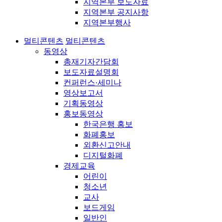
지역본부 보도자료
지역본부 공지사항
지역본부행사
멀티콘텐츠
멀티콘텐츠
동영상
총재기자간담회
보도자료설명회
컨퍼런스·세미나
영상보고서
기획동영상
홍보동영상
한국은행 홍보
화폐홍보
외환신고안내
디지털화폐
경제교육
어린이
청소년
교사
보드게임
일반인