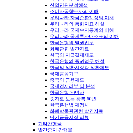
산업연관분석해설
소비자동향조사의 이해
우리나라 자금순환계정의 이해
우리나라의 통화지표 해설
우리나라 국제수지통계의 이해
우리나라 국제투자대조표의 이해
한국은행의 발권업무
화폐관련 발간자료
한국의 지급결제제도
한국은행의 증권업무 해설
한국의 외환시장과 외환제도
국제금융기구
중국의 금융제도
국제경제리뷰 및 분석
한국은행 70년사
숫자로 보는 광복 60년
한국은행법 제정사
화폐박물관관련 발간자료
단기금융시장 리뷰
기타간행물
발간중지 간행물