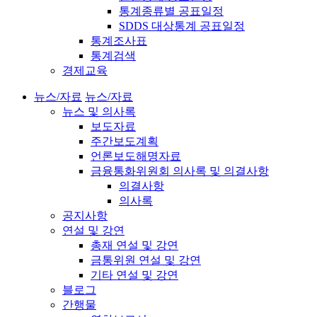
통계종류별 공표일정
SDDS 대상통계 공표일정
통계조사표
통계검색
경제교육
뉴스/자료
뉴스/자료
뉴스 및 의사록
보도자료
주간보도계획
언론보도해명자료
금융통화위원회 의사록 및 의결사항
의결사항
의사록
공지사항
연설 및 강연
총재 연설 및 강연
금통위원 연설 및 강연
기타 연설 및 강연
블로그
간행물