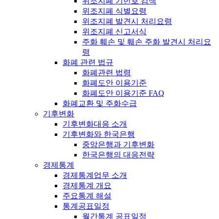
위조지폐 기번호 검색
위조지폐 식별요령
위조지폐 발견시 처리요령
위조지폐 신고서식
주화 훼손 및 훼손 주화 발견시 처리요
령
화폐 관련 법규
화폐관련 법령
화폐도안 이용기준
화폐도안 이용기준 FAQ
화폐교환 및 주화수급
기후변화
기후변화대응 소개
기후변화와 한국은행
중앙은행과 기후변화
한국은행의 대응전략
경제통계
경제통계업무 소개
경제통계 개요
주요통계 해설
통계공표일정
월간통계 공표일정