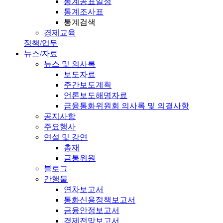
통계공표일정
통계조사표
통계검색
경제교육
정책/업무
뉴스/자료
뉴스 및 의사록
보도자료
주간보도계획
언론보도해명자료
금융통화위원회 의사록 및 의결사항
공지사항
주요행사
연설 및 강연
총재
금통위원
블로그
간행물
연차보고서
통화신용정책보고서
금융안정보고서
경제전망보고서