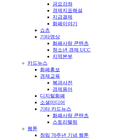
금요강좌
경제지표해설
지급결제
화폐이야기
쇼츠
기타영상
화폐사랑 콘텐츠
청소년 경제 UCC
지역본부
카드뉴스
화폐홍보
경제교육
복과사전
경제용어
디지털화폐
소셜미디어
기타 카드뉴스
화폐사랑 콘텐츠
스토리텔링
웹툰
창립 70주년 기념 웹툰