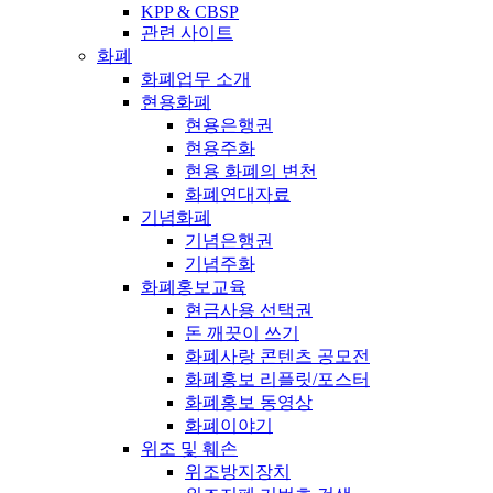
KPP & CBSP
관련 사이트
화폐
화폐업무 소개
현용화폐
현용은행권
현용주화
현용 화폐의 변천
화폐연대자료
기념화폐
기념은행권
기념주화
화폐홍보교육
현금사용 선택권
돈 깨끗이 쓰기
화폐사랑 콘텐츠 공모전
화폐홍보 리플릿/포스터
화폐홍보 동영상
화폐이야기
위조 및 훼손
위조방지장치