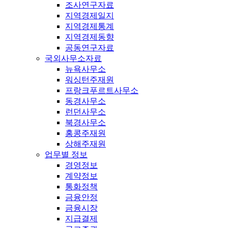
조사연구자료
지역경제일지
지역경제통계
지역경제동향
공동연구자료
국외사무소자료
뉴욕사무소
워싱턴주재원
프랑크푸르트사무소
동경사무소
런던사무소
북경사무소
홍콩주재원
상해주재원
업무별 정보
경영정보
계약정보
통화정책
금융안정
금융시장
지급결제