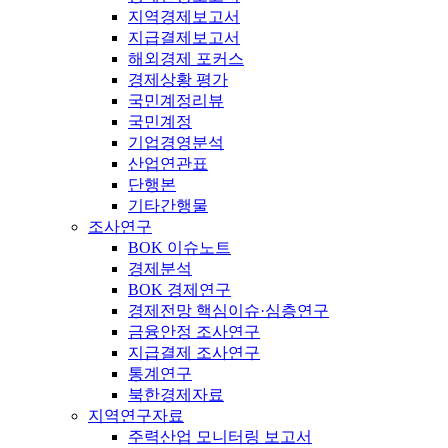
지역경제보고서
지급결제보고서
해외경제 포커스
경제상황 평가
국민계정리뷰
국민계정
기업경영분석
산업연관표
단행본
기타간행물
조사연구
BOK 이슈노트
경제분석
BOK 경제연구
경제전망 핵심이슈·심층연구
금융안정 조사연구
지급결제 조사연구
통계연구
북한경제자료
지역연구자료
주력산업 모니터링 보고서