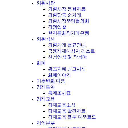
외환시장
외환시장 동향자료
외환당국 순거래
외환시장운영협의회
경쟁입찰
현지통화직거래은행
외환심사
외환거래 법규안내
금융제재대상자 리스트
신청양식 및 작성례
화폐
위조지폐 신고서식
화폐이야기
기후변화 대응
경제통계
통계조사표
경제교육
경제교육소식
경제교육 발간자료
경제교육 웹툰 다운로드
지역본부