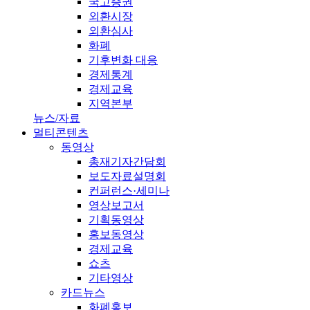
국고증권
외환시장
외환심사
화폐
기후변화 대응
경제통계
경제교육
지역본부
뉴스/자료
멀티콘텐츠
동영상
총재기자간담회
보도자료설명회
컨퍼런스·세미나
영상보고서
기획동영상
홍보동영상
경제교육
쇼츠
기타영상
카드뉴스
화폐홍보