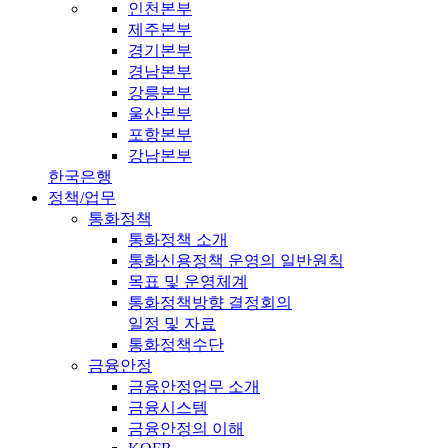
인천본부
제주본부
경기본부
경남본부
강릉본부
울산본부
포항본부
강남본부
한국은행
정책/업무
통화정책
통화정책 소개
통화신용정책 운영의 일반원칙
목표 및 운영체계
통화정책방향 결정회의
일정 및 자료
통화정책수단
금융안정
금융안정업무 소개
금융시스템
금융안정의 이해