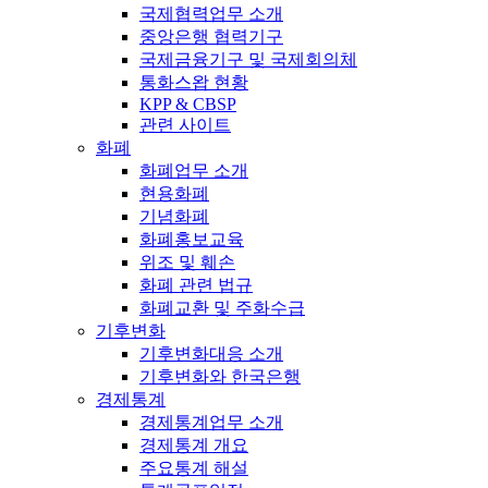
국제협력업무 소개
중앙은행 협력기구
국제금융기구 및 국제회의체
통화스왑 현황
KPP & CBSP
관련 사이트
화폐
화폐업무 소개
현용화폐
기념화폐
화폐홍보교육
위조 및 훼손
화폐 관련 법규
화폐교환 및 주화수급
기후변화
기후변화대응 소개
기후변화와 한국은행
경제통계
경제통계업무 소개
경제통계 개요
주요통계 해설