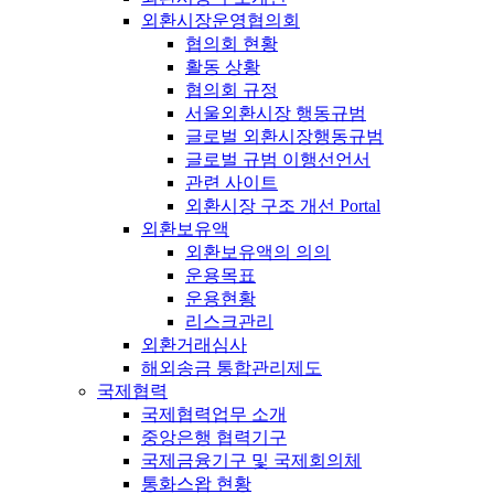
외환시장운영협의회
협의회 현황
활동 상황
협의회 규정
서울외환시장 행동규범
글로벌 외환시장행동규범
글로벌 규범 이행선언서
관련 사이트
외환시장 구조 개선 Portal
외환보유액
외환보유액의 의의
운용목표
운용현황
리스크관리
외환거래심사
해외송금 통합관리제도
국제협력
국제협력업무 소개
중앙은행 협력기구
국제금융기구 및 국제회의체
통화스왑 현황