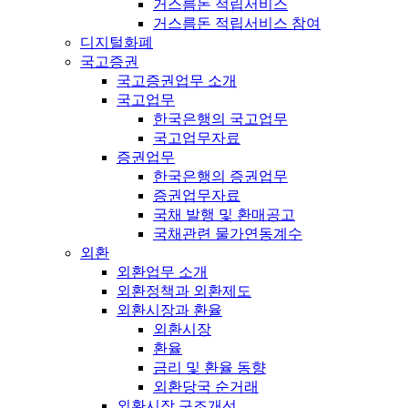
거스름돈 적립서비스
거스름돈 적립서비스 참여
디지털화폐
국고증권
국고증권업무 소개
국고업무
한국은행의 국고업무
국고업무자료
증권업무
한국은행의 증권업무
증권업무자료
국채 발행 및 환매공고
국채관련 물가연동계수
외환
외환업무 소개
외환정책과 외환제도
외환시장과 환율
외환시장
환율
금리 및 환율 동향
외환당국 순거래
외환시장 구조개선