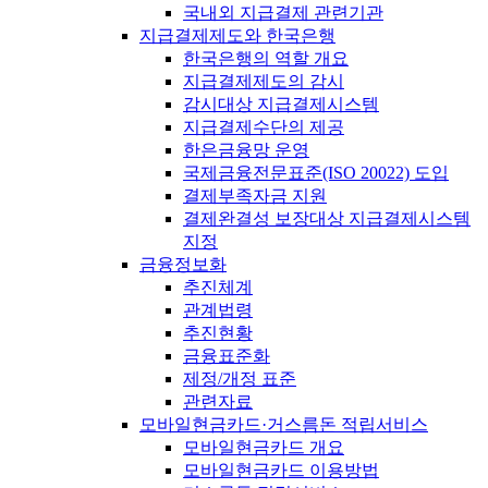
국내외 지급결제 관련기관
지급결제제도와 한국은행
한국은행의 역할 개요
지급결제제도의 감시
감시대상 지급결제시스템
지급결제수단의 제공
한은금융망 운영
국제금융전문표준(ISO 20022) 도입
결제부족자금 지원
결제완결성 보장대상 지급결제시스템
지정
금융정보화
추진체계
관계법령
추진현황
금융표준화
제정/개정 표준
관련자료
모바일현금카드·거스름돈 적립서비스
모바일현금카드 개요
모바일현금카드 이용방법