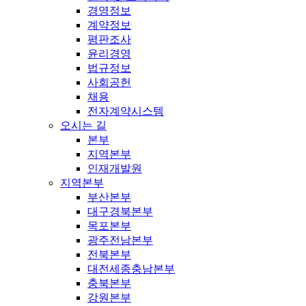
경영정보
계약정보
평판조사
윤리경영
법규정보
사회공헌
채용
전자계약시스템
오시는 길
본부
지역본부
인재개발원
지역본부
부산본부
대구경북본부
목포본부
광주전남본부
전북본부
대전세종충남본부
충북본부
강원본부