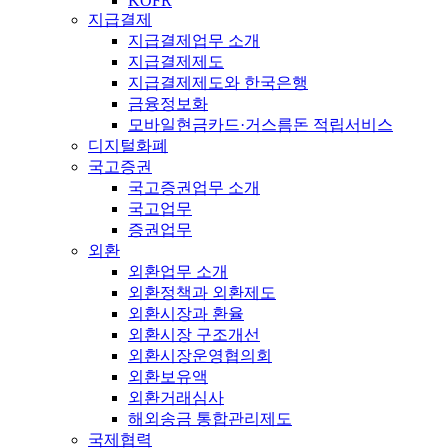
KOFR
지급결제
지급결제업무 소개
지급결제제도
지급결제제도와 한국은행
금융정보화
모바일현금카드·거스름돈 적립서비스
디지털화폐
국고증권
국고증권업무 소개
국고업무
증권업무
외환
외환업무 소개
외환정책과 외환제도
외환시장과 환율
외환시장 구조개선
외환시장운영협의회
외환보유액
외환거래심사
해외송금 통합관리제도
국제협력