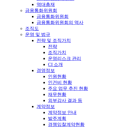
역대총재
금융통화위원회
금융통화위원회
금융통화위원회의 역사
조직도
운영 및 법규
전략 및 조직가치
전략
조직가치
운영리스크 관리
CI 소개
경영정보
인원현황
인건비 현황
주요 업무 추진 현황
재무현황
외부감사 결과 등
계약정보
계약정보 안내
발주계획
경쟁입찰계약현황