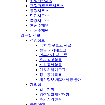
워싱턴주재원
프랑크푸르트사무소
동경사무소
런던사무소
북경사무소
홍콩주재원
상해주재원
업무별 정보
경영정보
국회 업무보고 자료
월별 대차대조표
외부감사 결과 등
윤리경영활동
사회공헌활동
민원처리기준표
정보공개목록
개인정보 제3자 제공 공개
계약정보
발주계획
경쟁입찰계약현황
수의계약현황
통화정책