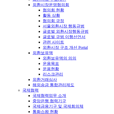
외환시장운영협의회
협의회 현황
활동 상황
협의회 규정
서울외환시장 행동규범
글로벌 외환시장행동규범
글로벌 규범 이행선언서
관련 사이트
외환시장 구조 개선 Portal
외환보유액
외환보유액의 의의
운용목표
운용현황
리스크관리
외환거래심사
해외송금 통합관리제도
국제협력
국제협력업무 소개
중앙은행 협력기구
국제금융기구 및 국제회의체
통화스왑 현황