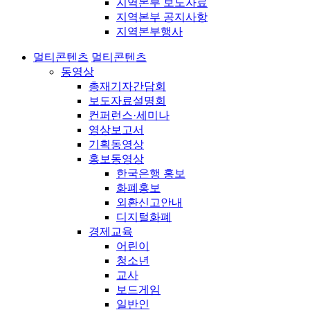
지역본부 보도자료
지역본부 공지사항
지역본부행사
멀티콘텐츠
멀티콘텐츠
동영상
총재기자간담회
보도자료설명회
컨퍼런스·세미나
영상보고서
기획동영상
홍보동영상
한국은행 홍보
화폐홍보
외환신고안내
디지털화폐
경제교육
어린이
청소년
교사
보드게임
일반인