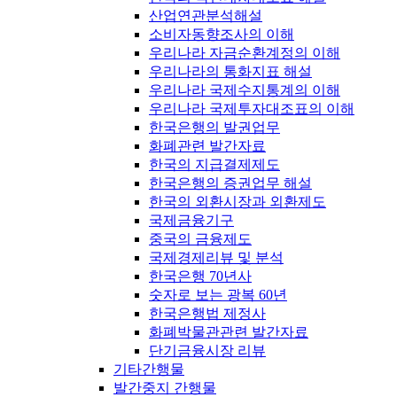
산업연관분석해설
소비자동향조사의 이해
우리나라 자금순환계정의 이해
우리나라의 통화지표 해설
우리나라 국제수지통계의 이해
우리나라 국제투자대조표의 이해
한국은행의 발권업무
화폐관련 발간자료
한국의 지급결제제도
한국은행의 증권업무 해설
한국의 외환시장과 외환제도
국제금융기구
중국의 금융제도
국제경제리뷰 및 분석
한국은행 70년사
숫자로 보는 광복 60년
한국은행법 제정사
화폐박물관관련 발간자료
단기금융시장 리뷰
기타간행물
발간중지 간행물