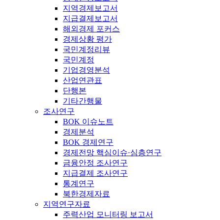
지역경제보고서
지급결제보고서
해외경제 포커스
경제상황 평가
국민계정리뷰
국민계정
기업경영분석
산업연관표
단행본
기타간행물
조사연구
BOK 이슈노트
경제분석
BOK 경제연구
경제전망 핵심이슈·심층연구
금융안정 조사연구
지급결제 조사연구
통계연구
북한경제자료
지역연구자료
주력산업 모니터링 보고서