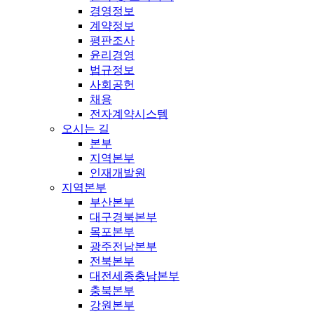
경영정보
계약정보
평판조사
윤리경영
법규정보
사회공헌
채용
전자계약시스템
오시는 길
본부
지역본부
인재개발원
지역본부
부산본부
대구경북본부
목포본부
광주전남본부
전북본부
대전세종충남본부
충북본부
강원본부