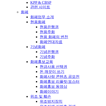
KPP & CBSP
관련 사이트
화폐
화폐업무 소개
현용화폐
현용은행권
현용주화
현용 화폐의 변천
화폐연대자료
기념화폐
기념은행권
기념주화
화폐홍보교육
현금사용 선택권
돈 깨끗이 쓰기
화폐사랑 콘텐츠 공모전
화폐홍보 리플릿/포스터
화폐홍보 동영상
화폐이야기
위조 및 훼손
위조방지장치