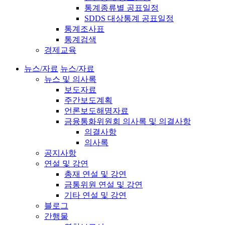
통계종류별 공표일정
SDDS 대상통계 공표일정
통계조사표
통계검색
경제교육
뉴스/자료
뉴스/자료
뉴스 및 의사록
보도자료
주간보도계획
언론보도해명자료
금융통화위원회 의사록 및 의결사항
의결사항
의사록
공지사항
연설 및 강연
총재 연설 및 강연
금통위원 연설 및 강연
기타 연설 및 강연
블로그
간행물