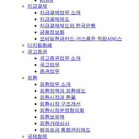
KOFR
지급결제
지급결제업무 소개
지급결제제도
지급결제제도와 한국은행
금융정보화
모바일현금카드·거스름돈 적립서비스
디지털화폐
국고증권
국고증권업무 소개
국고업무
증권업무
외환
외환업무 소개
외환정책과 외환제도
외환시장과 환율
외환시장 구조개선
외환시장운영협의회
외환보유액
외환거래심사
해외송금 통합관리제도
국제협력