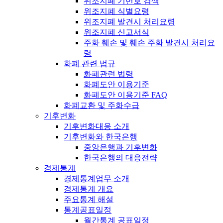
위조지폐 기번호 검색
위조지폐 식별요령
위조지폐 발견시 처리요령
위조지폐 신고서식
주화 훼손 및 훼손 주화 발견시 처리요
령
화폐 관련 법규
화폐관련 법령
화폐도안 이용기준
화폐도안 이용기준 FAQ
화폐교환 및 주화수급
기후변화
기후변화대응 소개
기후변화와 한국은행
중앙은행과 기후변화
한국은행의 대응전략
경제통계
경제통계업무 소개
경제통계 개요
주요통계 해설
통계공표일정
월간통계 공표일정