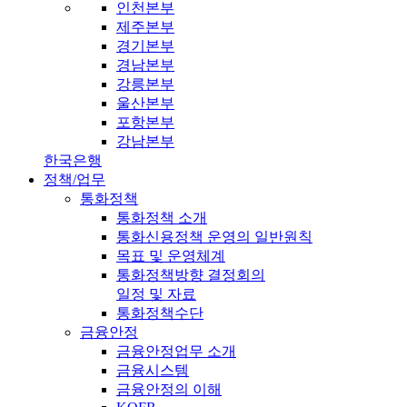
인천본부
제주본부
경기본부
경남본부
강릉본부
울산본부
포항본부
강남본부
한국은행
정책/업무
통화정책
통화정책 소개
통화신용정책 운영의 일반원칙
목표 및 운영체계
통화정책방향 결정회의
일정 및 자료
통화정책수단
금융안정
금융안정업무 소개
금융시스템
금융안정의 이해