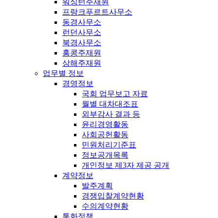
워싱턴주재원
프랑크푸르트사무소
동경사무소
런던사무소
북경사무소
홍콩주재원
상해주재원
업무별 정보
경영정보
국회 업무보고 자료
월별 대차대조표
외부감사 결과 등
윤리경영활동
사회공헌활동
민원처리기준표
정보공개목록
개인정보 제3자 제공 공개
계약정보
발주계획
경쟁입찰계약현황
수의계약현황
통화정책