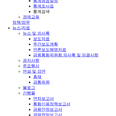
통계공표일정
통계조사표
통계검색
경제교육
정책/업무
뉴스/자료
뉴스 및 의사록
보도자료
주간보도계획
언론보도해명자료
금융통화위원회 의사록 및 의결사항
공지사항
주요행사
연설 및 강연
총재
금통위원
블로그
간행물
연차보고서
통화신용정책보고서
금융안정보고서
경제전망보고서