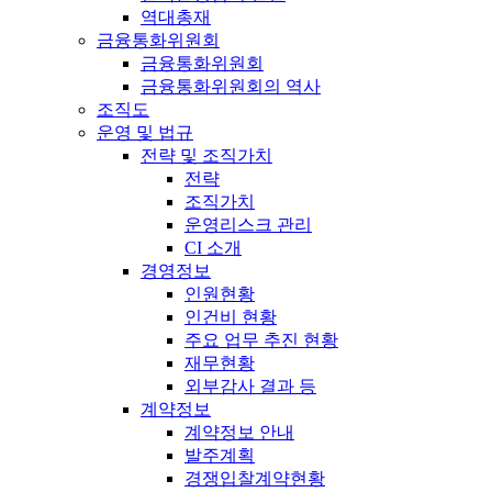
역대총재
금융통화위원회
금융통화위원회
금융통화위원회의 역사
조직도
운영 및 법규
전략 및 조직가치
전략
조직가치
운영리스크 관리
CI 소개
경영정보
인원현황
인건비 현황
주요 업무 추진 현황
재무현황
외부감사 결과 등
계약정보
계약정보 안내
발주계획
경쟁입찰계약현황