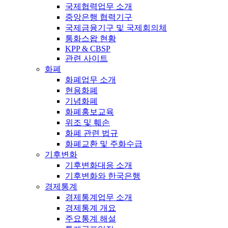
국제협력업무 소개
중앙은행 협력기구
국제금융기구 및 국제회의체
통화스왑 현황
KPP & CBSP
관련 사이트
화폐
화폐업무 소개
현용화폐
기념화폐
화폐홍보교육
위조 및 훼손
화폐 관련 법규
화폐교환 및 주화수급
기후변화
기후변화대응 소개
기후변화와 한국은행
경제통계
경제통계업무 소개
경제통계 개요
주요통계 해설