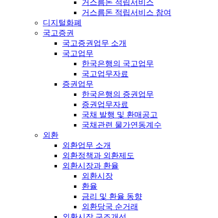
거스름돈 적립서비스
거스름돈 적립서비스 참여
디지털화폐
국고증권
국고증권업무 소개
국고업무
한국은행의 국고업무
국고업무자료
증권업무
한국은행의 증권업무
증권업무자료
국채 발행 및 환매공고
국채관련 물가연동계수
외환
외환업무 소개
외환정책과 외환제도
외환시장과 환율
외환시장
환율
금리 및 환율 동향
외환당국 순거래
외환시장 구조개선