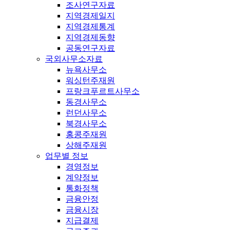
조사연구자료
지역경제일지
지역경제통계
지역경제동향
공동연구자료
국외사무소자료
뉴욕사무소
워싱턴주재원
프랑크푸르트사무소
동경사무소
런던사무소
북경사무소
홍콩주재원
상해주재원
업무별 정보
경영정보
계약정보
통화정책
금융안정
금융시장
지급결제