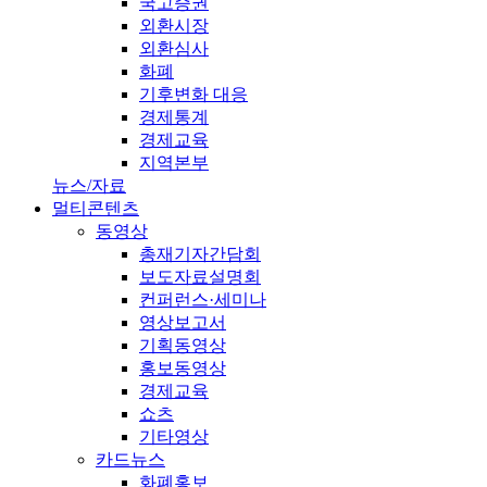
국고증권
외환시장
외환심사
화폐
기후변화 대응
경제통계
경제교육
지역본부
뉴스/자료
멀티콘텐츠
동영상
총재기자간담회
보도자료설명회
컨퍼런스·세미나
영상보고서
기획동영상
홍보동영상
경제교육
쇼츠
기타영상
카드뉴스
화폐홍보