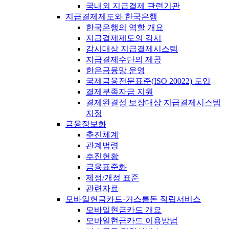
국내외 지급결제 관련기관
지급결제제도와 한국은행
한국은행의 역할 개요
지급결제제도의 감시
감시대상 지급결제시스템
지급결제수단의 제공
한은금융망 운영
국제금융전문표준(ISO 20022) 도입
결제부족자금 지원
결제완결성 보장대상 지급결제시스템
지정
금융정보화
추진체계
관계법령
추진현황
금융표준화
제정/개정 표준
관련자료
모바일현금카드·거스름돈 적립서비스
모바일현금카드 개요
모바일현금카드 이용방법