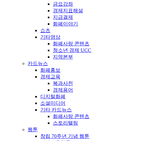
금요강좌
경제지표해설
지급결제
화폐이야기
쇼츠
기타영상
화폐사랑 콘텐츠
청소년 경제 UCC
지역본부
카드뉴스
화폐홍보
경제교육
복과사전
경제용어
디지털화폐
소셜미디어
기타 카드뉴스
화폐사랑 콘텐츠
스토리텔링
웹툰
창립 70주년 기념 웹툰