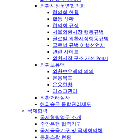
외환시장운영협의회
협의회 현황
활동 상황
협의회 규정
서울외환시장 행동규범
글로벌 외환시장행동규범
글로벌 규범 이행선언서
관련 사이트
외환시장 구조 개선 Portal
외환보유액
외환보유액의 의의
운용목표
운용현황
리스크관리
외환거래심사
해외송금 통합관리제도
국제협력
국제협력업무 소개
중앙은행 협력기구
국제금융기구 및 국제회의체
통화스왑 현황