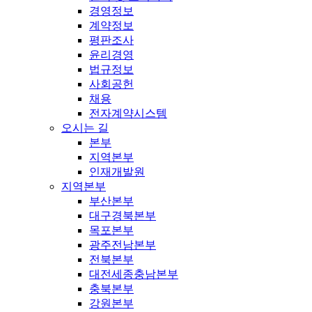
경영정보
계약정보
평판조사
윤리경영
법규정보
사회공헌
채용
전자계약시스템
오시는 길
본부
지역본부
인재개발원
지역본부
부산본부
대구경북본부
목포본부
광주전남본부
전북본부
대전세종충남본부
충북본부
강원본부