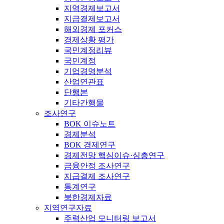
지역경제보고서
지급결제보고서
해외경제 포커스
경제상황 평가
국민계정리뷰
국민계정
기업경영분석
산업연관표
단행본
기타간행물
조사연구
BOK 이슈노트
경제분석
BOK 경제연구
경제전망 핵심이슈·심층연구
금융안정 조사연구
지급결제 조사연구
통계연구
북한경제자료
지역연구자료
주력산업 모니터링 보고서