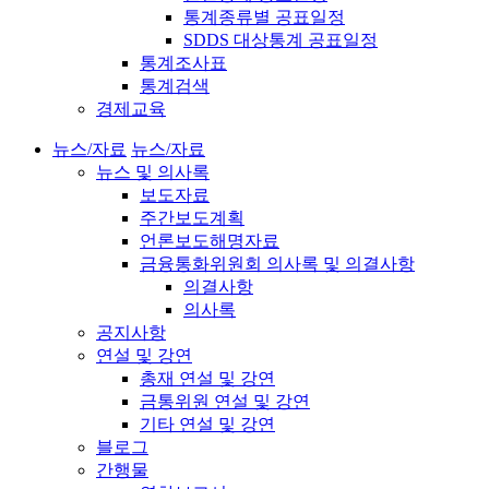
통계종류별 공표일정
SDDS 대상통계 공표일정
통계조사표
통계검색
경제교육
뉴스/자료
뉴스/자료
뉴스 및 의사록
보도자료
주간보도계획
언론보도해명자료
금융통화위원회 의사록 및 의결사항
의결사항
의사록
공지사항
연설 및 강연
총재 연설 및 강연
금통위원 연설 및 강연
기타 연설 및 강연
블로그
간행물