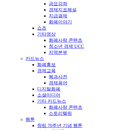
금요강좌
경제지표해설
지급결제
화폐이야기
쇼츠
기타영상
화폐사랑 콘텐츠
청소년 경제 UCC
지역본부
카드뉴스
화폐홍보
경제교육
복과사전
경제용어
디지털화폐
소셜미디어
기타 카드뉴스
화폐사랑 콘텐츠
스토리텔링
웹툰
창립 70주년 기념 웹툰