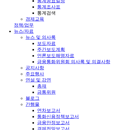
통계공표일정
통계조사표
통계검색
경제교육
정책/업무
뉴스/자료
뉴스 및 의사록
보도자료
주간보도계획
언론보도해명자료
금융통화위원회 의사록 및 의결사항
공지사항
주요행사
연설 및 강연
총재
금통위원
블로그
간행물
연차보고서
통화신용정책보고서
금융안정보고서
경제전망보고서