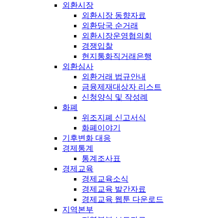
외환시장
외환시장 동향자료
외환당국 순거래
외환시장운영협의회
경쟁입찰
현지통화직거래은행
외환심사
외환거래 법규안내
금융제재대상자 리스트
신청양식 및 작성례
화폐
위조지폐 신고서식
화폐이야기
기후변화 대응
경제통계
통계조사표
경제교육
경제교육소식
경제교육 발간자료
경제교육 웹툰 다운로드
지역본부