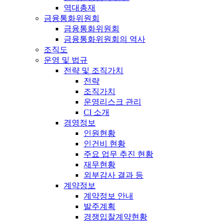
역대총재
금융통화위원회
금융통화위원회
금융통화위원회의 역사
조직도
운영 및 법규
전략 및 조직가치
전략
조직가치
운영리스크 관리
CI 소개
경영정보
인원현황
인건비 현황
주요 업무 추진 현황
재무현황
외부감사 결과 등
계약정보
계약정보 안내
발주계획
경쟁입찰계약현황