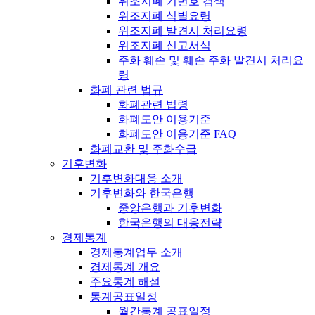
위조지폐 기번호 검색
위조지폐 식별요령
위조지폐 발견시 처리요령
위조지폐 신고서식
주화 훼손 및 훼손 주화 발견시 처리요
령
화폐 관련 법규
화폐관련 법령
화폐도안 이용기준
화폐도안 이용기준 FAQ
화폐교환 및 주화수급
기후변화
기후변화대응 소개
기후변화와 한국은행
중앙은행과 기후변화
한국은행의 대응전략
경제통계
경제통계업무 소개
경제통계 개요
주요통계 해설
통계공표일정
월간통계 공표일정