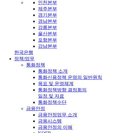
인천본부
제주본부
경기본부
경남본부
강릉본부
울산본부
포항본부
강남본부
한국은행
정책/업무
통화정책
통화정책 소개
통화신용정책 운영의 일반원칙
목표 및 운영체계
통화정책방향 결정회의
일정 및 자료
통화정책수단
금융안정
금융안정업무 소개
금융시스템
금융안정의 이해