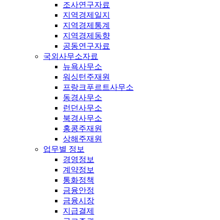
조사연구자료
지역경제일지
지역경제통계
지역경제동향
공동연구자료
국외사무소자료
뉴욕사무소
워싱턴주재원
프랑크푸르트사무소
동경사무소
런던사무소
북경사무소
홍콩주재원
상해주재원
업무별 정보
경영정보
계약정보
통화정책
금융안정
금융시장
지급결제