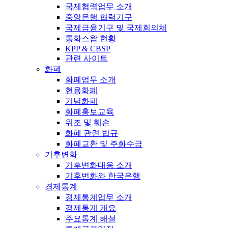
국제협력업무 소개
중앙은행 협력기구
국제금융기구 및 국제회의체
통화스왑 현황
KPP & CBSP
관련 사이트
화폐
화폐업무 소개
현용화폐
기념화폐
화폐홍보교육
위조 및 훼손
화폐 관련 법규
화폐교환 및 주화수급
기후변화
기후변화대응 소개
기후변화와 한국은행
경제통계
경제통계업무 소개
경제통계 개요
주요통계 해설