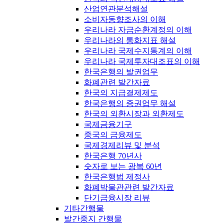
산업연관분석해설
소비자동향조사의 이해
우리나라 자금순환계정의 이해
우리나라의 통화지표 해설
우리나라 국제수지통계의 이해
우리나라 국제투자대조표의 이해
한국은행의 발권업무
화폐관련 발간자료
한국의 지급결제제도
한국은행의 증권업무 해설
한국의 외환시장과 외환제도
국제금융기구
중국의 금융제도
국제경제리뷰 및 분석
한국은행 70년사
숫자로 보는 광복 60년
한국은행법 제정사
화폐박물관관련 발간자료
단기금융시장 리뷰
기타간행물
발간중지 간행물