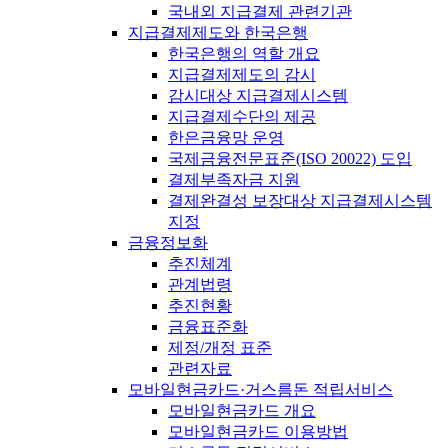
국내외 지급결제 관련기관
지급결제제도와 한국은행
한국은행의 역할 개요
지급결제제도의 감시
감시대상 지급결제시스템
지급결제수단의 제공
한은금융망 운영
국제금융전문표준(ISO 20022) 도입
결제부족자금 지원
결제완결성 보장대상 지급결제시스템
지정
금융정보화
추진체계
관계법령
추진현황
금융표준화
제정/개정 표준
관련자료
모바일현금카드·거스름돈 적립서비스
모바일현금카드 개요
모바일현금카드 이용방법