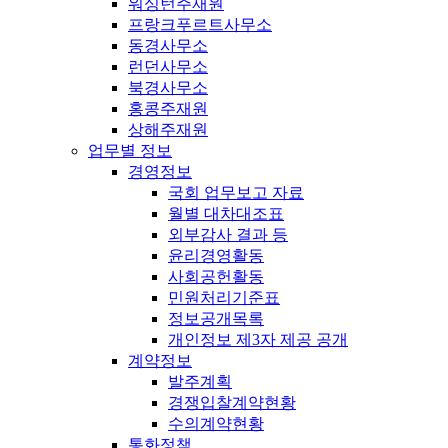
워싱턴주재원
프랑크푸르트사무소
동경사무소
런던사무소
북경사무소
홍콩주재원
상해주재원
업무별 정보
경영정보
국회 업무보고 자료
월별 대차대조표
외부감사 결과 등
윤리경영활동
사회공헌활동
민원처리기준표
정보공개목록
개인정보 제3자 제공 공개
계약정보
발주계획
경쟁입찰계약현황
수의계약현황
통화정책