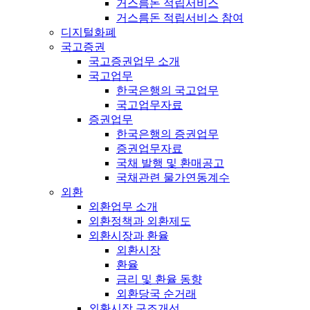
거스름돈 적립서비스
거스름돈 적립서비스 참여
디지털화폐
국고증권
국고증권업무 소개
국고업무
한국은행의 국고업무
국고업무자료
증권업무
한국은행의 증권업무
증권업무자료
국채 발행 및 환매공고
국채관련 물가연동계수
외환
외환업무 소개
외환정책과 외환제도
외환시장과 환율
외환시장
환율
금리 및 환율 동향
외환당국 순거래
외환시장 구조개선