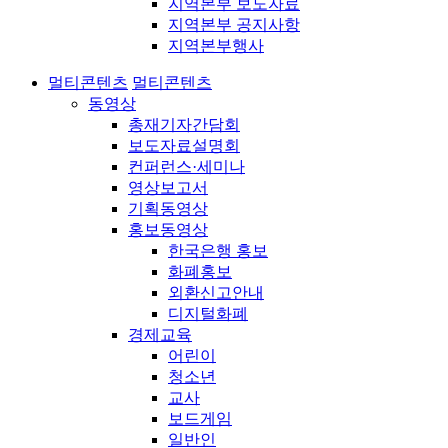
지역본부 보도자료
지역본부 공지사항
지역본부행사
멀티콘텐츠
멀티콘텐츠
동영상
총재기자간담회
보도자료설명회
컨퍼런스·세미나
영상보고서
기획동영상
홍보동영상
한국은행 홍보
화폐홍보
외환신고안내
디지털화폐
경제교육
어린이
청소년
교사
보드게임
일반인