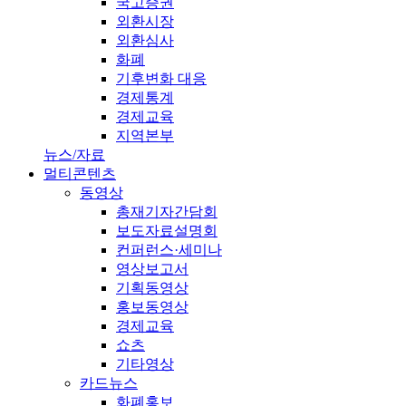
국고증권
외환시장
외환심사
화폐
기후변화 대응
경제통계
경제교육
지역본부
뉴스/자료
멀티콘텐츠
동영상
총재기자간담회
보도자료설명회
컨퍼런스·세미나
영상보고서
기획동영상
홍보동영상
경제교육
쇼츠
기타영상
카드뉴스
화폐홍보