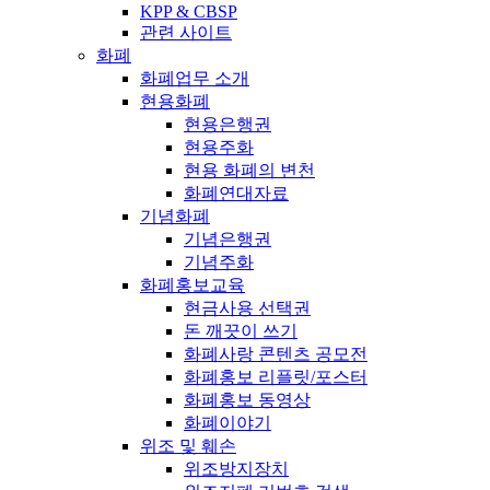
KPP & CBSP
관련 사이트
화폐
화폐업무 소개
현용화폐
현용은행권
현용주화
현용 화폐의 변천
화폐연대자료
기념화폐
기념은행권
기념주화
화폐홍보교육
현금사용 선택권
돈 깨끗이 쓰기
화폐사랑 콘텐츠 공모전
화폐홍보 리플릿/포스터
화폐홍보 동영상
화폐이야기
위조 및 훼손
위조방지장치