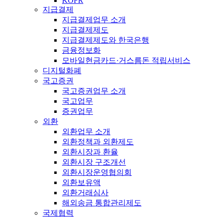
KOFR
지급결제
지급결제업무 소개
지급결제제도
지급결제제도와 한국은행
금융정보화
모바일현금카드·거스름돈 적립서비스
디지털화폐
국고증권
국고증권업무 소개
국고업무
증권업무
외환
외환업무 소개
외환정책과 외환제도
외환시장과 환율
외환시장 구조개선
외환시장운영협의회
외환보유액
외환거래심사
해외송금 통합관리제도
국제협력