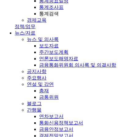
통계공표일정
통계조사표
통계검색
경제교육
정책/업무
뉴스/자료
뉴스 및 의사록
보도자료
주간보도계획
언론보도해명자료
금융통화위원회 의사록 및 의결사항
공지사항
주요행사
연설 및 강연
총재
금통위원
블로그
간행물
연차보고서
통화신용정책보고서
금융안정보고서
경제전망보고서