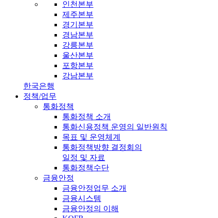
인천본부
제주본부
경기본부
경남본부
강릉본부
울산본부
포항본부
강남본부
한국은행
정책/업무
통화정책
통화정책 소개
통화신용정책 운영의 일반원칙
목표 및 운영체계
통화정책방향 결정회의
일정 및 자료
통화정책수단
금융안정
금융안정업무 소개
금융시스템
금융안정의 이해