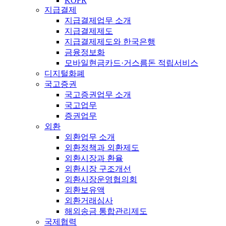
KOFR
지급결제
지급결제업무 소개
지급결제제도
지급결제제도와 한국은행
금융정보화
모바일현금카드·거스름돈 적립서비스
디지털화폐
국고증권
국고증권업무 소개
국고업무
증권업무
외환
외환업무 소개
외환정책과 외환제도
외환시장과 환율
외환시장 구조개선
외환시장운영협의회
외환보유액
외환거래심사
해외송금 통합관리제도
국제협력