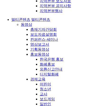
지역본부 보도자료
지역본부 공지사항
지역본부행사
멀티콘텐츠
멀티콘텐츠
동영상
총재기자간담회
보도자료설명회
컨퍼런스·세미나
영상보고서
기획동영상
홍보동영상
한국은행 홍보
화폐홍보
외환신고안내
디지털화폐
경제교육
어린이
청소년
교사
보드게임
일반인