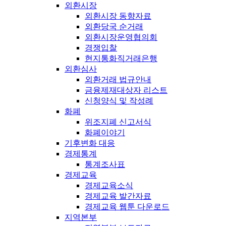
외환시장
외환시장 동향자료
외환당국 순거래
외환시장운영협의회
경쟁입찰
현지통화직거래은행
외환심사
외환거래 법규안내
금융제재대상자 리스트
신청양식 및 작성례
화폐
위조지폐 신고서식
화폐이야기
기후변화 대응
경제통계
통계조사표
경제교육
경제교육소식
경제교육 발간자료
경제교육 웹툰 다운로드
지역본부