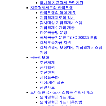
국내외 지급결제 관련기관
지급결제제도와 한국은행
한국은행의 역할 개요
지급결제제도의 감시
감시대상 지급결제시스템
지급결제수단의 제공
한은금융망 운영
국제금융전문표준(ISO 20022) 도입
결제부족자금 지원
결제완결성 보장대상 지급결제시스템
지정
금융정보화
추진체계
관계법령
추진현황
금융표준화
제정/개정 표준
관련자료
모바일현금카드·거스름돈 적립서비스
모바일현금카드 개요
모바일현금카드 이용방법