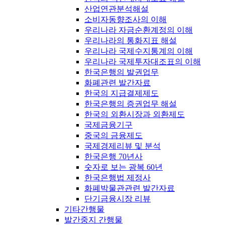
산업연관분석해설
소비자동향조사의 이해
우리나라 자금순환계정의 이해
우리나라의 통화지표 해설
우리나라 국제수지통계의 이해
우리나라 국제투자대조표의 이해
한국은행의 발권업무
화폐관련 발간자료
한국의 지급결제제도
한국은행의 증권업무 해설
한국의 외환시장과 외환제도
국제금융기구
중국의 금융제도
국제경제리뷰 및 분석
한국은행 70년사
숫자로 보는 광복 60년
한국은행법 제정사
화폐박물관관련 발간자료
단기금융시장 리뷰
기타간행물
발간중지 간행물