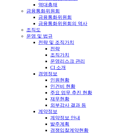
역대총재
금융통화위원회
금융통화위원회
금융통화위원회의 역사
조직도
운영 및 법규
전략 및 조직가치
전략
조직가치
운영리스크 관리
CI 소개
경영정보
인원현황
인건비 현황
주요 업무 추진 현황
재무현황
외부감사 결과 등
계약정보
계약정보 안내
발주계획
경쟁입찰계약현황