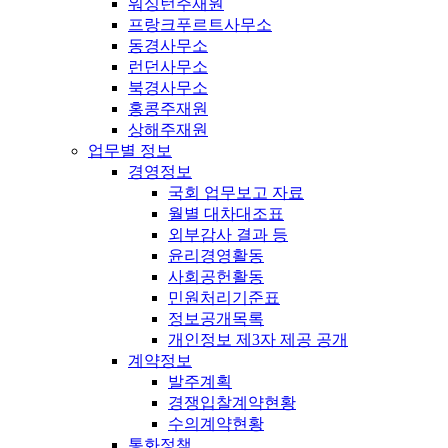
워싱턴주재원
프랑크푸르트사무소
동경사무소
런던사무소
북경사무소
홍콩주재원
상해주재원
업무별 정보
경영정보
국회 업무보고 자료
월별 대차대조표
외부감사 결과 등
윤리경영활동
사회공헌활동
민원처리기준표
정보공개목록
개인정보 제3자 제공 공개
계약정보
발주계획
경쟁입찰계약현황
수의계약현황
통화정책