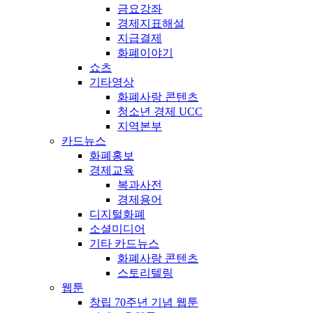
금요강좌
경제지표해설
지급결제
화폐이야기
쇼츠
기타영상
화폐사랑 콘텐츠
청소년 경제 UCC
지역본부
카드뉴스
화폐홍보
경제교육
복과사전
경제용어
디지털화폐
소셜미디어
기타 카드뉴스
화폐사랑 콘텐츠
스토리텔링
웹툰
창립 70주년 기념 웹툰