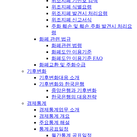
위조지폐 기번호 검색
위조지폐 식별요령
위조지폐 발견시 처리요령
위조지폐 신고서식
주화 훼손 및 훼손 주화 발견시 처리요
령
화폐 관련 법규
화폐관련 법령
화폐도안 이용기준
화폐도안 이용기준 FAQ
화폐교환 및 주화수급
기후변화
기후변화대응 소개
기후변화와 한국은행
중앙은행과 기후변화
한국은행의 대응전략
경제통계
경제통계업무 소개
경제통계 개요
주요통계 해설
통계공표일정
월간통계 공표일정