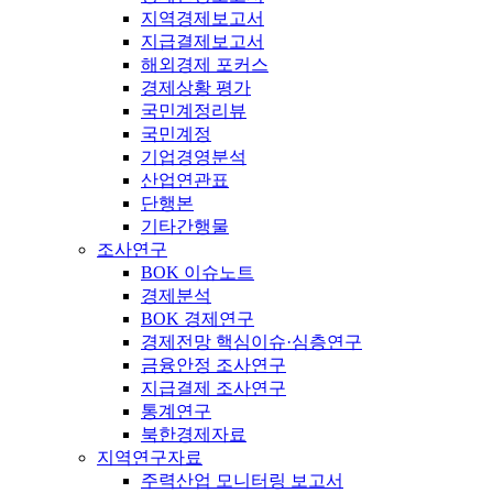
지역경제보고서
지급결제보고서
해외경제 포커스
경제상황 평가
국민계정리뷰
국민계정
기업경영분석
산업연관표
단행본
기타간행물
조사연구
BOK 이슈노트
경제분석
BOK 경제연구
경제전망 핵심이슈·심층연구
금융안정 조사연구
지급결제 조사연구
통계연구
북한경제자료
지역연구자료
주력산업 모니터링 보고서