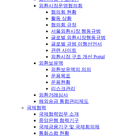
외환시장운영협의회
협의회 현황
활동 상황
협의회 규정
서울외환시장 행동규범
글로벌 외환시장행동규범
글로벌 규범 이행선언서
관련 사이트
외환시장 구조 개선 Portal
외환보유액
외환보유액의 의의
운용목표
운용현황
리스크관리
외환거래심사
해외송금 통합관리제도
국제협력
국제협력업무 소개
중앙은행 협력기구
국제금융기구 및 국제회의체
통화스왑 현황