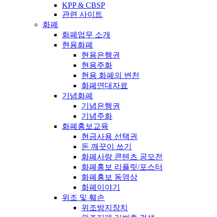
KPP & CBSP
관련 사이트
화폐
화폐업무 소개
현용화폐
현용은행권
현용주화
현용 화폐의 변천
화폐연대자료
기념화폐
기념은행권
기념주화
화폐홍보교육
현금사용 선택권
돈 깨끗이 쓰기
화폐사랑 콘텐츠 공모전
화폐홍보 리플릿/포스터
화폐홍보 동영상
화폐이야기
위조 및 훼손
위조방지장치