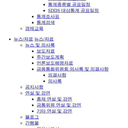
통계종류별 공표일정
SDDS 대상통계 공표일정
통계조사표
통계검색
경제교육
뉴스/자료
뉴스/자료
뉴스 및 의사록
보도자료
주간보도계획
언론보도해명자료
금융통화위원회 의사록 및 의결사항
의결사항
의사록
공지사항
연설 및 강연
총재 연설 및 강연
금통위원 연설 및 강연
기타 연설 및 강연
블로그
간행물