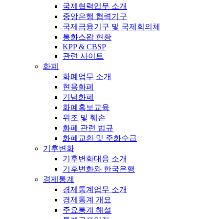
국제협력업무 소개
중앙은행 협력기구
국제금융기구 및 국제회의체
통화스왑 현황
KPP & CBSP
관련 사이트
화폐
화폐업무 소개
현용화폐
기념화폐
화폐홍보교육
위조 및 훼손
화폐 관련 법규
화폐교환 및 주화수급
기후변화
기후변화대응 소개
기후변화와 한국은행
경제통계
경제통계업무 소개
경제통계 개요
주요통계 해설