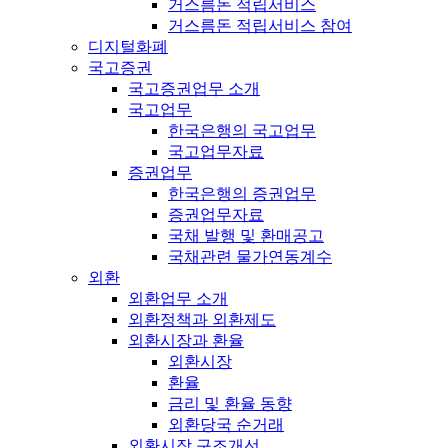
거스름돈 적립서비스
거스름돈 적립서비스 참여
디지털화폐
국고증권
국고증권업무 소개
국고업무
한국은행의 국고업무
국고업무자료
증권업무
한국은행의 증권업무
증권업무자료
국채 발행 및 환매공고
국채관련 물가연동계수
외환
외환업무 소개
외환정책과 외환제도
외환시장과 환율
외환시장
환율
금리 및 환율 동향
외환당국 순거래
외환시장 구조개선