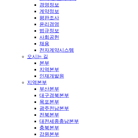
경영정보
계약정보
평판조사
윤리경영
법규정보
사회공헌
채용
전자계약시스템
오시는 길
본부
지역본부
인재개발원
지역본부
부산본부
대구경북본부
목포본부
광주전남본부
전북본부
대전세종충남본부
충북본부
강원본부