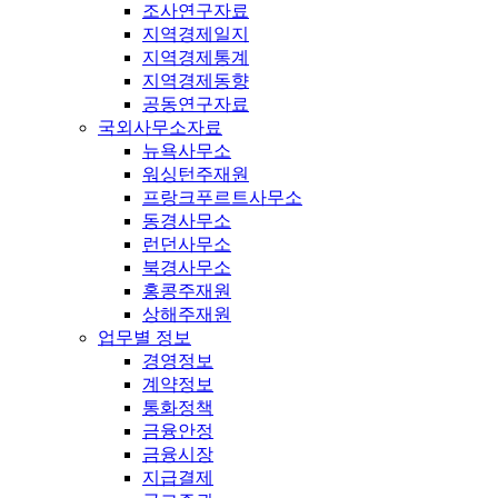
조사연구자료
지역경제일지
지역경제통계
지역경제동향
공동연구자료
국외사무소자료
뉴욕사무소
워싱턴주재원
프랑크푸르트사무소
동경사무소
런던사무소
북경사무소
홍콩주재원
상해주재원
업무별 정보
경영정보
계약정보
통화정책
금융안정
금융시장
지급결제