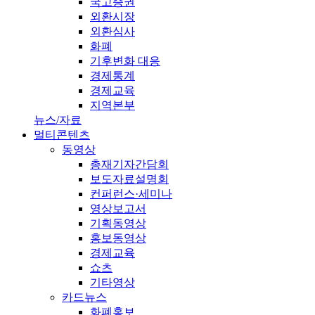
국고증권
외환시장
외환심사
화폐
기후변화 대응
경제통계
경제교육
지역본부
뉴스/자료
멀티콘텐츠
동영상
총재기자간담회
보도자료설명회
컨퍼런스·세미나
영상보고서
기획동영상
홍보동영상
경제교육
쇼츠
기타영상
카드뉴스
화폐홍보